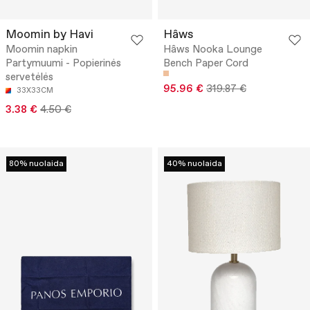
Moomin by Havi
Hâws
Moomin napkin
Hâws Nooka Lounge
Partymuumi - Popierinės
Bench Paper Cord
servetėlės
95.96 €
319.87 €
33X33CM
3.38 €
4.50 €
80% nuolaida
40% nuolaida