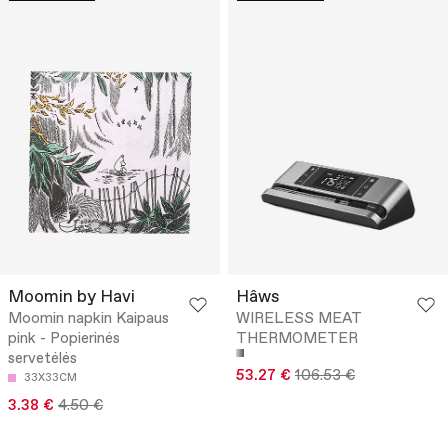
Moomin by Havi
Hâws
Moomin napkin Kaipaus
WIRELESS MEAT
pink - Popierinės
THERMOMETER
servetėlės
53.27 €
106.53 €
33X33CM
3.38 €
4.50 €