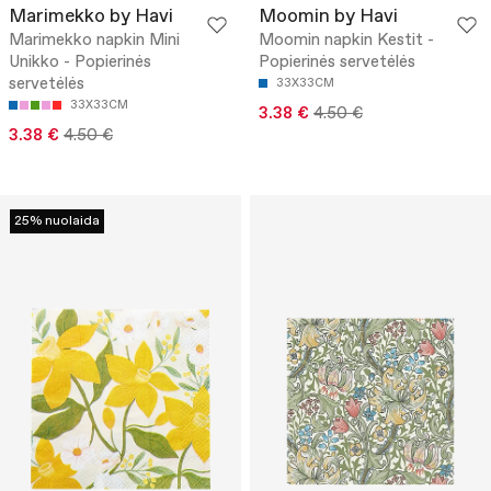
Marimekko by Havi
Moomin by Havi
Marimekko napkin Mini
Moomin napkin Kestit -
Unikko - Popierinės
Popierinės servetėlės
servetėlės
33X33CM
33X33CM
3.38 €
4.50 €
3.38 €
4.50 €
25% nuolaida