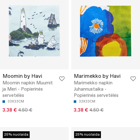
Moomin by Havi
Marimekko by Havi
Moomin napkin Muumit
Marimekko napkin
ja Meri - Popierinės
Juhannustaika -
servetėlės
Popierinės servetėlės
33X33CM
33X33CM
3.38 €
4.50 €
3.38 €
4.50 €
25% nuolaida
25% nuolaida