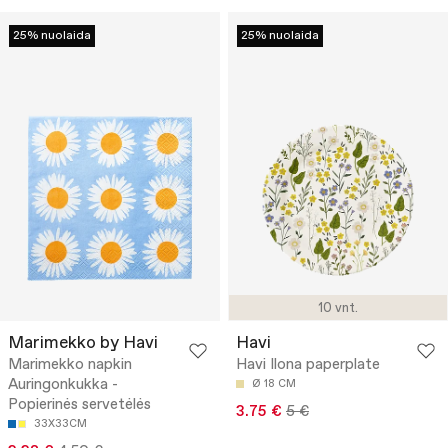
25% nuolaida
25% nuolaida
10 vnt.
Marimekko by Havi
Havi
Marimekko napkin
Havi Ilona paperplate
Auringonkukka -
Ø 18 CM
Popierinės servetėlės
3.75 €
5 €
33X33CM