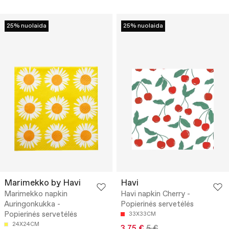
25% nuolaida
25% nuolaida
Marimekko by Havi
Havi
Marimekko napkin
Havi napkin Cherry -
Auringonkukka -
Popierinės servetėlės
Popierinės servetėlės
33X33CM
24X24CM
3.75 €
5 €