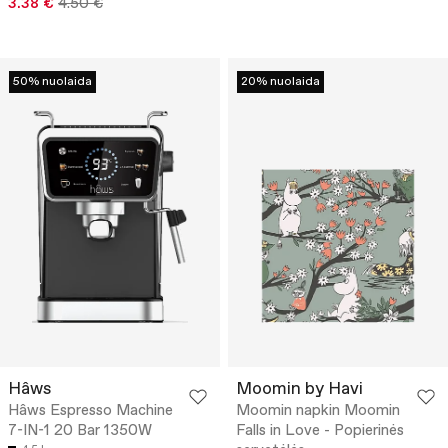
3.38 €
4.50 €
50% nuolaida
20% nuolaida
Hâws
Moomin by Havi
Hâws Espresso Machine
Moomin napkin Moomin
7-IN-1 20 Bar 1350W
Falls in Love - Popierinės