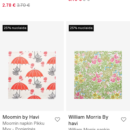
2.78 €
3.70 €
25% nuolaida
25% nuolaida
Moomin by Havi
William Morris By
havi
Moomin napkin Pikku
Myy - Popierinės