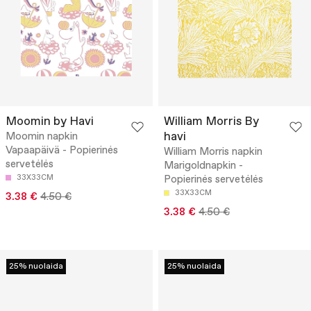
Moomin by Havi
William Morris By
havi
Moomin napkin
Vapaapäivä - Popierinės
William Morris napkin
servetėlės
Marigoldnapkin -
33X33CM
Popierinės servetėlės
33X33CM
3.38 €
4.50 €
3.38 €
4.50 €
25% nuolaida
25% nuolaida