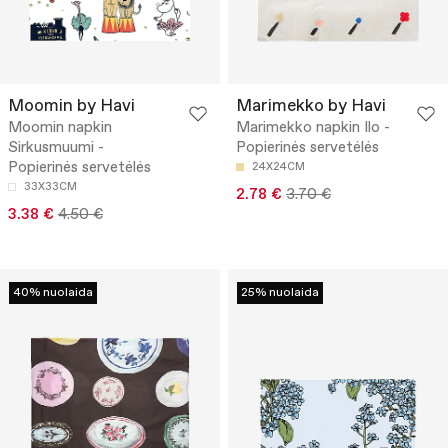
Moomin by Havi
Marimekko by Havi
Moomin napkin
Marimekko napkin Ilo -
Sirkusmuumi -
Popierinės servetėlės
Popierinės servetėlės
24X24CM
33X33CM
2.78 €
3.70 €
3.38 €
4.50 €
40% nuolaida
25% nuolaida