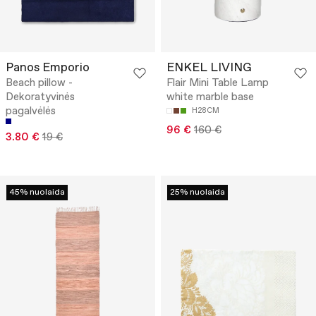
Panos Emporio
ENKEL LIVING
Beach pillow -
Flair Mini Table Lamp
Dekoratyvinės
white marble base
pagalvėlės
H28CM
96 €
160 €
3.80 €
19 €
45% nuolaida
25% nuolaida