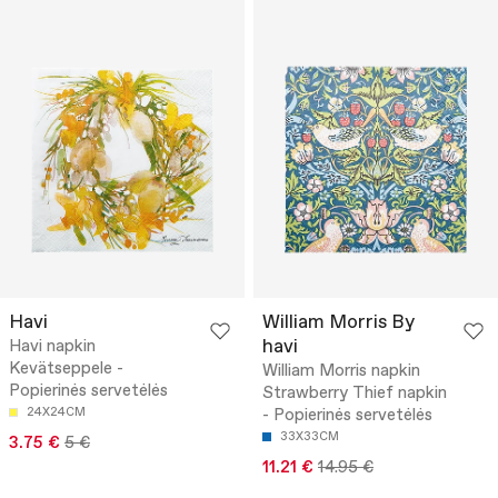
Havi
William Morris By
havi
Havi napkin
Kevätseppele -
William Morris napkin
Popierinės servetėlės
Strawberry Thief napkin
24X24CM
- Popierinės servetėlės
33X33CM
3.75 €
5 €
11.21 €
14.95 €