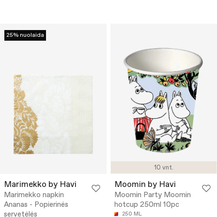
25% nuolaida
10 vnt.
Marimekko by Havi
Moomin by Havi
Marimekko napkin
Moomin Party Moomin
Ananas - Popierinės
hotcup 250ml 10pc
servetėlės
250 ML