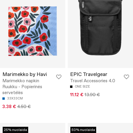
Marimekko by Havi
EPIC Travelgear
Marimekko napkin
Travel Accessories 4.0
Ruukku - Popierinės
ONE SIZE
servetėlės
11.12 €
13.90 €
33X33CM
3.38 €
4.50 €
25% nuolaida
50% nuolaida