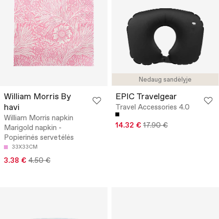
Nedaug sandėlyje
William Morris By
EPIC Travelgear
havi
Travel Accessories 4.0
William Morris napkin
14.32 €
17.90 €
Marigold napkin -
Popierinės servetėlės
33X33CM
3.38 €
4.50 €