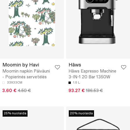
Moomin by Havi
Hâws
Moomin napkin Päiväuni
Hâws Espresso Machine
- Popierinės servetėlės
3-IN-1 20 Bar 1350W
33X33CM
1.5 L
3.60 €
4.50 €
93.27 €
186.53 €
25% nuolaida
20% nuolaida