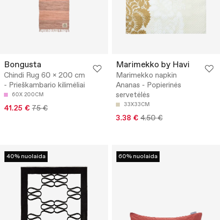
Bongusta
Marimekko by Havi
Chindi Rug 60 x 200 cm
Marimekko napkin
- Prieškambario kilimėliai
Ananas - Popierinės
servetėlės
60X 200CM
33X33CM
41.25 €
75 €
3.38 €
4.50 €
40% nuolaida
60% nuolaida