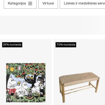
kategorijos
virtuvė
lininės ir medvilninės ser
25% nuolaida
70% nuolaida