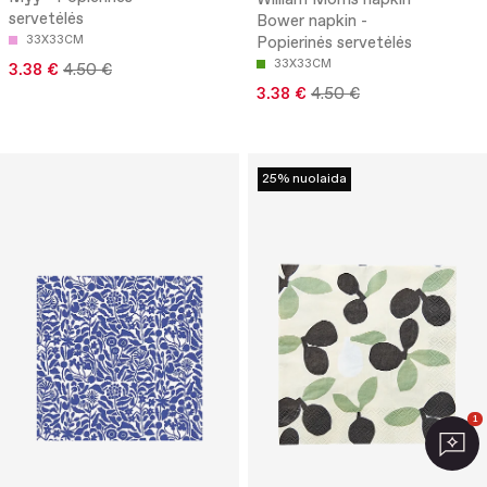
William Morris napkin
servetėlės
Bower napkin -
33X33CM
Popierinės servetėlės
33X33CM
3.38 €
4.50 €
3.38 €
4.50 €
25% nuolaida
1