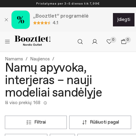
Pristatymas per 3–5 dienas tik 7,99€
„Booztlet“ programėlė
įdiegti
4.1
0
0
Namams
Naujienos
Namų apyvoka,
interjeras – nauji
modeliai sandėlyje
Iš viso prekių: 168
filtrai
rūšiuoti pagal