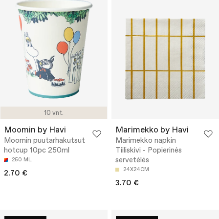
10 vnt.
Moomin by Havi
Marimekko by Havi
Moomin puutarhakutsut
Marimekko napkin
hotcup 10pc 250ml
Tiiliskivi - Popierinės
servetėlės
250 ML
24X24CM
2.70 €
3.70 €