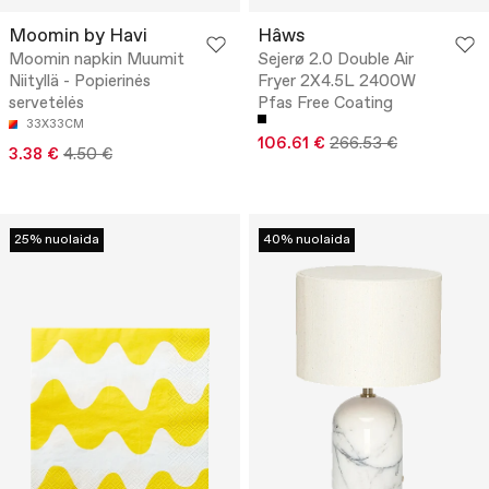
Moomin by Havi
Hâws
Moomin napkin Muumit
Sejerø 2.0 Double Air
Niityllä - Popierinės
Fryer 2X4.5L 2400W
servetėlės
Pfas Free Coating
33X33CM
106.61 €
266.53 €
3.38 €
4.50 €
25% nuolaida
40% nuolaida