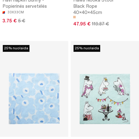
Havi napkin Bunny -
Hâws Nooka Stool
Popierinės servetėlės
Black Rope
40x40x45cm
33X33CM
3.75 €
5 €
47.95 €
119.87 €
25% nuolaida
25% nuolaida