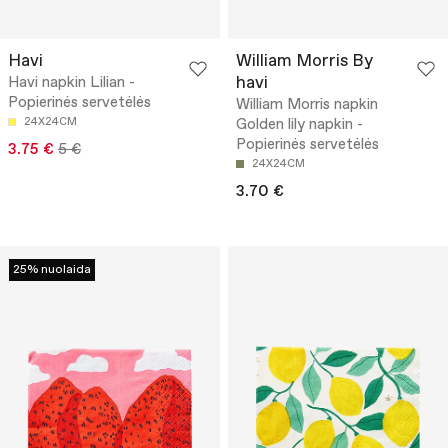
Havi
William Morris By
havi
Havi napkin Lilian -
Popierinės servetėlės
William Morris napkin
24X24CM
Golden lily napkin -
Popierinės servetėlės
3.75 €
5 €
24X24CM
3.70 €
25% nuolaida