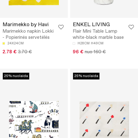
Marimekko by Havi
ENKEL LIVING
Marimekko napkin Lokki
Flair Mini Table Lamp
- Popierinės servetėlės
white-black marble base
24X24CM
H28CM
H49CM
2.78 €
3.70 €
96 €
nuo 160 €
25% nuolaida
25% nuolaida