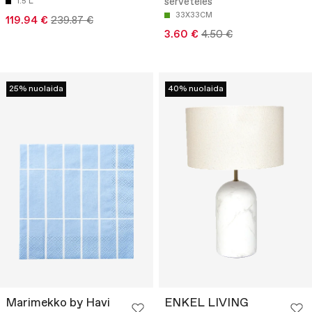
servetėlės
1.5 L
33X33CM
119.94 €
239.87 €
3.60 €
4.50 €
25% nuolaida
40% nuolaida
Marimekko by Havi
ENKEL LIVING