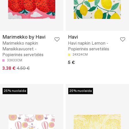
Marimekko by Havi
Havi
Marimekko napkin
Havi napkin Lemon -
Mansikkavuoret -
Popierinės servetėlės
Popierinės servetėlės
24X24CM
33X33CM
5 €
3.38 €
4.50 €
25% nuolaida
25% nuolaida