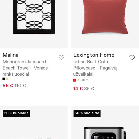
Malina
Lexington Home
Monogram Jacquard
Urban Rust CoLi
Beach Towel - Vonios
Pillowcase - Pagalvių
rankšluosčiai
užvalkalai
50X75
66 €
110 €
14 €
35 €
20% nuolaida
50% nuolaida