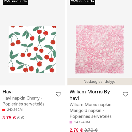
25% nuolaida
25% nuolaida
Nedaug sandėlyje
Havi
William Morris By
havi
Havi napkin Cherry -
Popierinės servetėlės
William Morris napkin
24X24CM
Marigold napkin -
Popierinės servetėlės
3.75 €
5 €
24X24CM
2.78 €
3.70 €