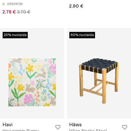
24X24CM
2.90 €
2.78 €
3.70 €
25% nuolaida
60% nuolaida
Havi
Hâws