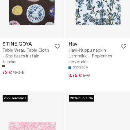
STINE GOYA
Havi
Table Wear, Table Cloth
Havi-Nuppu napkin
- Staltiesės ir stalo
Lemmikki - Popierinės
takeliai
servetėlės
33X33CM
72 €
120 €
3.75 €
5 €
25% nuolaida
20% nuolaida