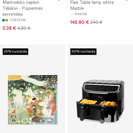
Marimekko napkin
Flair Table lamp white
Tiiliskivi - Popierinės
Marble
servetėlės
H49CM
33X33CM
145.80 €
243 €
3.38 €
4.50 €
25% nuolaida
60% nuolaida