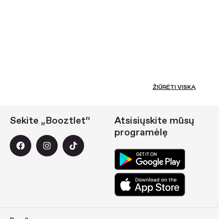
ŽIŪRĖTI VISKĄ
Sekite „Booztlet“
Atsisiųskite mūsų
programėlę