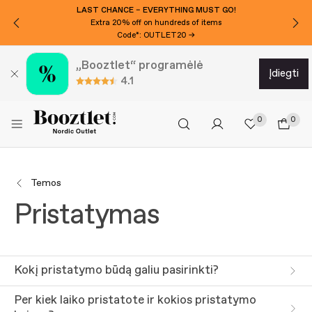
LAST CHANCE – EVERYTHING MUST GO!
Extra 20% off on hundreds of items
Code*: OUTLET20 →
„Booztlet“ programėlė
įdiegti
4.1
0
0
Temos
Pristatymas
Kokį pristatymo būdą galiu pasirinkti?
Per kiek laiko pristatote ir kokios pristatymo