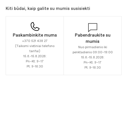
Kiti būdai, kaip galite su mumis susisiekti
Paskambinkite mums
Pabendraukite su
mumis
+370 521 438 27
(Taikomi vietiniai telefono
Nuo pirmadienio iki
tarifai)
penktadienio 09:00–19:00
15.6.-15.8.2026:
15.6.-15.8.2026:
Pn–Kt: 9–17
Pn–Kt: 9–17
Pt: 9-16:30
Pt: 9-16:30