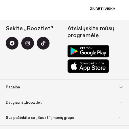
ŽIŪRĖTI VISKĄ
Sekite „Booztlet“
Atsisiųskite mūsų
programėlę
Pagalba
Klientų aptarnavimas
Grąžinimai
Daugiau iš „Booztlet“
Pristatymas
Mokėjimas
Prenumeruokite mūsų
Apie mus
Susipažinkite su „Boozt“ įmonių grupe
naujienlaiškius
Susipažinkite su „Boozt“
Įmonės informacija
Pasisemkite įkvėpimo:
Dovanų kortelės