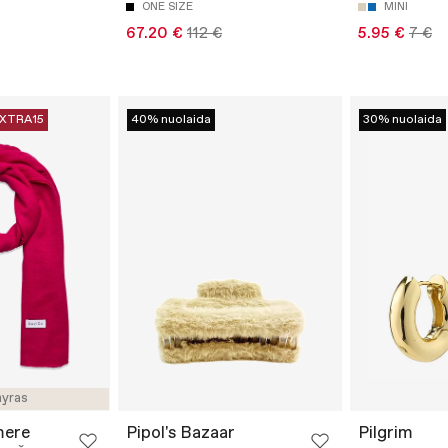
ONE SIZE
MINI
67.20 €
112 €
5.95 €
7 €
XTRA15
40% nuolaida
30% nuolaida
yras
mere
Pipol's Bazaar
Pilgrim