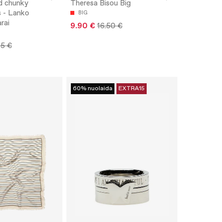
d chunky
Theresa Bisou Big
s - Lanko
BIG
rai
9.90 €
16.50 €
95 €
60% nuolaida
EXTRA15