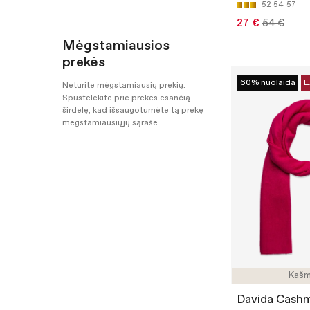
52
54
57
27 €
54 €
Mėgstamiausios
prekės
60% nuolaida
E
Neturite mėgstamiausių prekių.
Spustelėkite prie prekės esančią
širdelę, kad išsaugotumėte tą prekę
mėgstamiausiųjų sąraše.
Kašm
Davida Cash