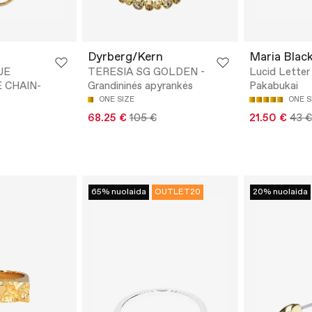
Dyrberg/Kern
Maria Blac
UE
TERESIA SG GOLDEN -
Lucid Letter
 CHAIN-
Grandininės apyrankės
Pakabukai
ONE SIZE
ONE S
68.25 €
105 €
21.50 €
43 €
65% nuolaida
OUTLET20
20% nuolaida