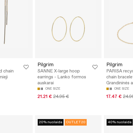
Pilgrim
Pilgrim
d chain
SANNE X-large hoop
PARISA recycl
ieji
earrings - Lanko formos
chain bracele
auskarai
Grandininės 
ONE SIZE
ONE SIZE
21.21 €
24.95 €
17.47 €
24.9
20% nuolaida
OUTLET20
40% nuolaida