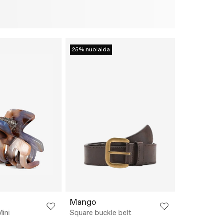
25% nuolaida
Mango
ini
Square buckle belt