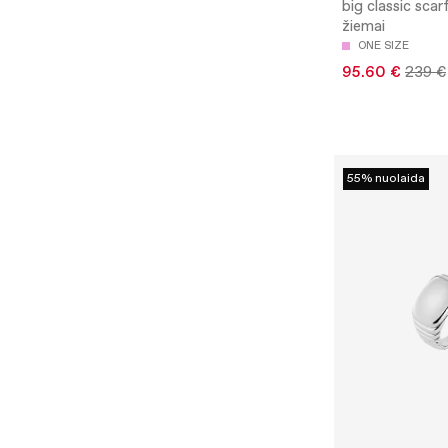
big classic scarf
žiemai
ONE SIZE
95.60 €
239 €
55% nuolaida