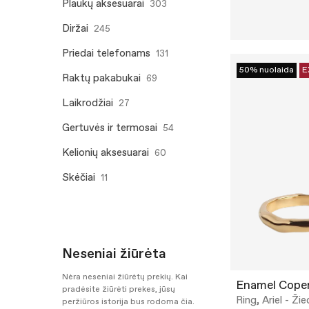
Plaukų aksesuarai
303
Diržai
245
Priedai telefonams
131
50% nuolaida
E
Raktų pakabukai
69
Laikrodžiai
27
Gertuvės ir termosai
54
Kelionių aksesuarai
60
Skėčiai
11
Neseniai žiūrėta
Nėra neseniai žiūrėtų prekių. Kai
Enamel Cope
pradėsite žiūrėti prekes, jūsų
Ring, Ariel - Žie
peržiūros istorija bus rodoma čia.