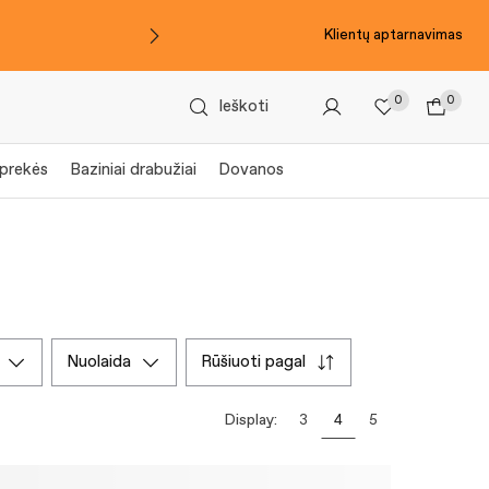
Klientų aptarnavimas
0
0
Ieškoti
prekės
Baziniai drabužiai
Dovanos
nuolaida
rūšiuoti pagal
Display:
3
4
5