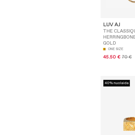
LUV AJ
THE CLASSIQ
HERRINGBONE
GOLD
ONE SIZE
45.50 €
70 €
40% nuolaida