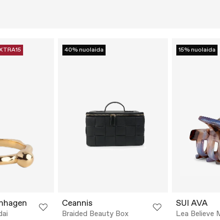
XTRA15
40% nuolaida
15% nuolaida
nhagen
Ceannis
SUI AVA
dai
Braided Beauty Box
Lea Believe M