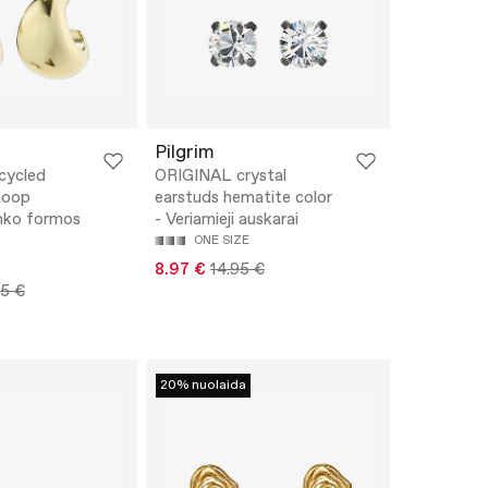
Pilgrim
cycled
ORIGINAL crystal
hoop
earstuds hematite color
anko formos
- Veriamieji auskarai
ONE SIZE
8.97 €
14.95 €
95 €
20% nuolaida