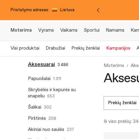
Pristatymo adresas:
Lietuva
Moterims
Vyrams
Vaikams
Sportui
Namams
Kam
Visi produktai
Drabužiai
Prekių ženklai
Kampanijos
A
Aksesuarai
3 486
Moterims
Aks
Aksesu
Papuošalai
1 311
Skrybėlės ir kepurės su
snapeliu
653
prekių ženklai
Šalikai
302
Pirštinės
208
Iš viso prekių: 3
Akiniai nuo saulės
237