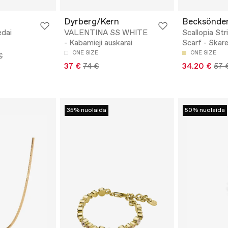
Dyrberg/Kern
Becksönde
edai
VALENTINA SS WHITE
Scallopia Str
- Kabamieji auskarai
Scarf - Skare
ONE SIZE
ONE SIZE
€
37 €
74 €
34.20 €
57 
35% nuolaida
50% nuolaida