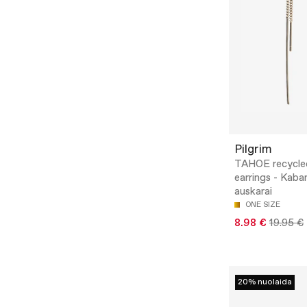
Pilgrim
TAHOE recycle
earrings - Kabam
auskarai
ONE SIZE
8.98 €
19.95 €
20% nuolaida