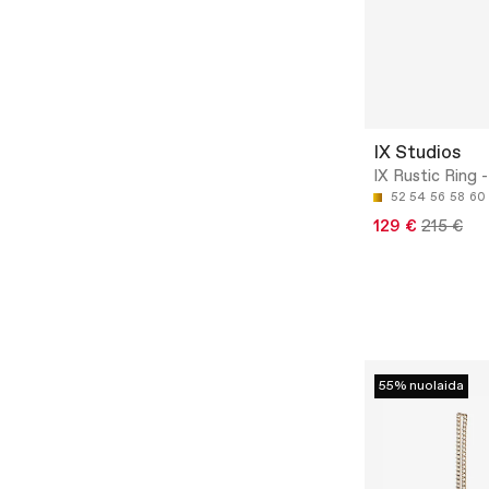
IX Studios
IX Rustic Ring -
52
54
56
58
60
129 €
215 €
55% nuolaida