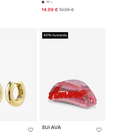
M
L
14.99 €
19.99 €
40% nuolaida
SUI AVA