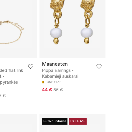
Maanesten
ed flat link
Pippa Earrings -
t -
Kabamieji auskarai
apyrankės
ONE SIZE
44 €
55 €
5 €
55% nuolaida
EXTRA15