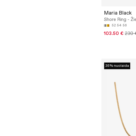
Maria Black
Shore Ring - Ži
52
54
56
103.50 €
230 
35% nuolaida