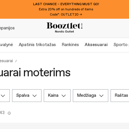
LAST CHANCE – EVERYTHING MUST GO!
Extra 20% off on hundreds of items
Code*: OUTLET20 →
panijos
valynė
Apatinis trikotažas
Rankinės
Aksesuarai
Sporto 
esuarai
arai moterims
spalva
kaina
medžiaga
raštas
443