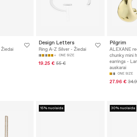
Design Letters
Pilgrim
 Žiedai
Ring A-Z Silver - Žiedai
ALEXANE re
chunky mini 
ONE SIZE
earrings - L
19.25 €
55 €
auskarai
ONE SIZE
27.96 €
34.
15% nuolaida
30% nuolaida