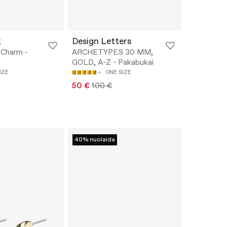
k
Design Letters
 Charm -
ARCHETYPES 30 MM,
GOLD, A-Z - Pakabukai
IZE
ONE SIZE
50 €
100 €
40% nuolaida