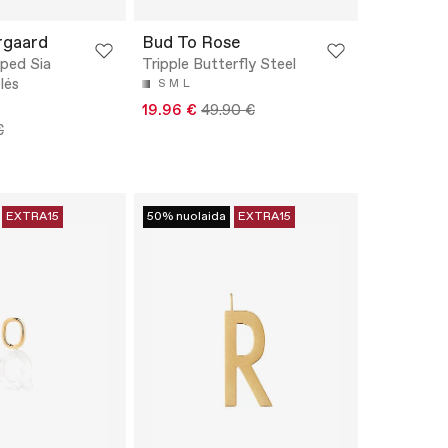
rgaard
Bud To Rose
iped Sia
Tripple Butterfly Steel
lės
S
M
L
19.96 €
49.90 €
€
EXTRA15
50% nuolaida
EXTRA15