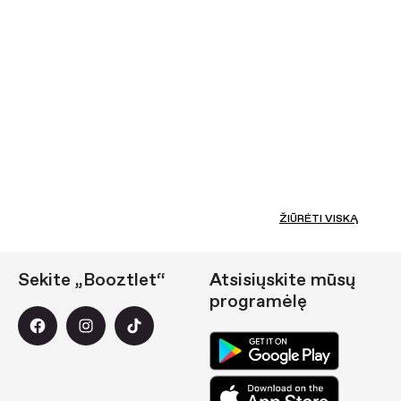
ŽIŪRĖTI VISKĄ
Sekite „Booztlet“
Atsisiųskite mūsų
programėlę