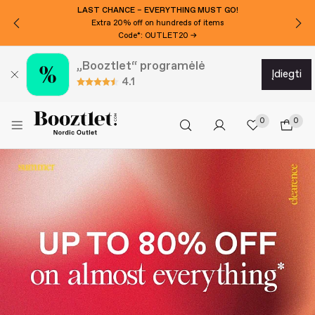
LAST CHANCE – EVERYTHING MUST GO!
Extra 20% off on hundreds of items
Code*: OUTLET20 →
„Booztlet“ programėlė
įdiegti
4.1
0
0