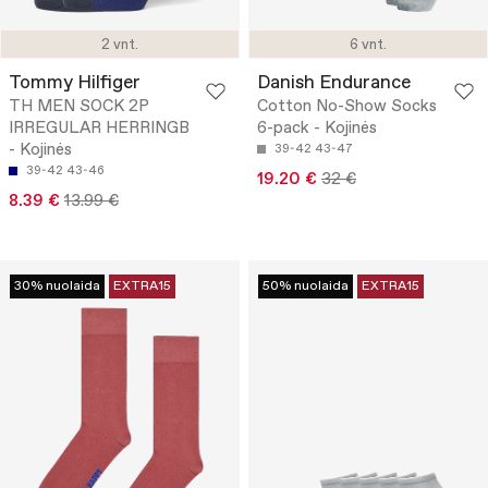
2 vnt.
6 vnt.
Tommy Hilfiger
Danish Endurance
TH MEN SOCK 2P
Cotton No-Show Socks
IRREGULAR HERRINGB
6-pack - Kojinės
- Kojinės
39-42
43-47
39-42
43-46
19.20 €
32 €
8.39 €
13.99 €
30% nuolaida
EXTRA15
50% nuolaida
EXTRA15