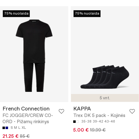
75% nuolaida
75% nuolaida
5 vnt.
French Connection
KAPPA
FC JOGGER/CREW CO-
Trex DK 5 pack - Kojinės
ORD - Pižamų rinkinys
35-38
39-42
43-46
S
M
L
XL
5.00 €
19.99 €
21.25 €
85 €