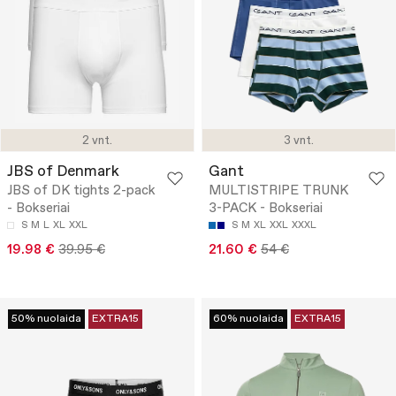
2 vnt.
3 vnt.
JBS of Denmark
Gant
JBS of DK tights 2-pack
MULTISTRIPE TRUNK
- Bokseriai
3-PACK - Bokseriai
S
M
L
XL
XXL
S
M
XL
XXL
XXXL
19.98 €
39.95 €
21.60 €
54 €
50% nuolaida
EXTRA15
60% nuolaida
EXTRA15