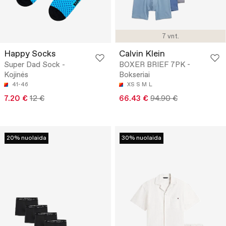
7 vnt.
Happy Socks
Calvin Klein
Super Dad Sock -
BOXER BRIEF 7PK -
Kojinės
Bokseriai
41-46
XS
S
M
L
7.20 €
12 €
66.43 €
94.90 €
20% nuolaida
30% nuolaida