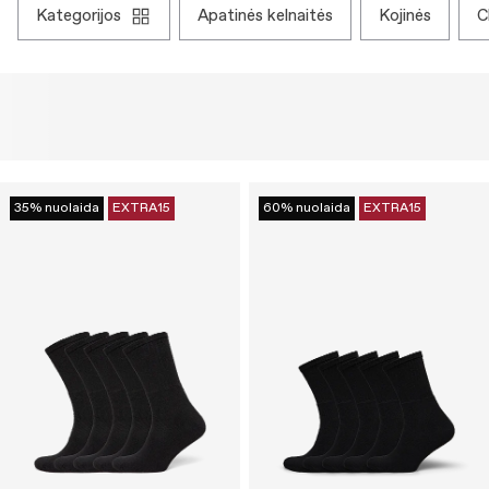
kategorijos
apatinės kelnaitės
kojinės
35% nuolaida
EXTRA15
60% nuolaida
EXTRA15