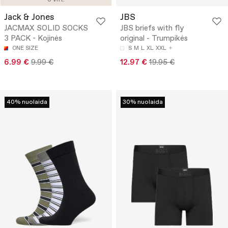
Jack & Jones
JBS
JACMAX SOLID SOCKS
JBS briefs with fly
3 PACK - Kojinės
original - Trumpikės
ONE SIZE
S
M
L
XL
XXL
6.99 €
9.99 €
12.97 €
19.95 €
40% nuolaida
30% nuolaida