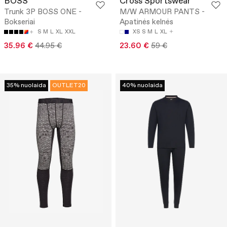
BOSS
Cross Sportswear
Trunk 3P BOSS ONE -
M/W ARMOUR PANTS -
Bokseriai
Apatinės kelnės
S
M
L
XL
XXL
XS
S
M
L
XL
35.96 €
44.95 €
23.60 €
59 €
35% nuolaida
OUTLET20
40% nuolaida