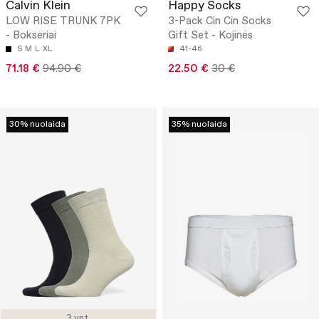
Calvin Klein
Happy Socks
LOW RISE TRUNK 7PK
3-Pack Cin Cin Socks
- Bokseriai
Gift Set - Kojinės
S
M
L
XL
41-46
71.18 €
94.90 €
22.50 €
30 €
30% nuolaida
35% nuolaida
3 vnt.