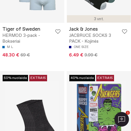
3 vnt.
Tiger of Sweden
Jack & Jones
HERMOD 3-pack -
JACBRUCE SOCKS 3
Bokseriai
PACK - Kojinės
M
L
ONE SIZE
48.30 €
69 €
6.49 €
9.99 €
50% nuolaida
EXTRA15
40% nuolaida
EXTRA15
1