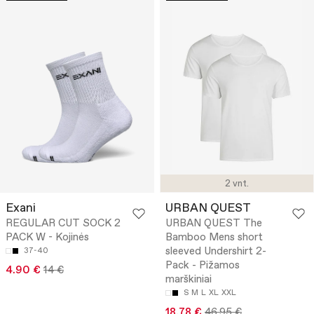
2 vnt.
Exani
URBAN QUEST
REGULAR CUT SOCK 2
URBAN QUEST The
PACK W - Kojinės
Bamboo Mens short
sleeved Undershirt 2-
37-40
Pack - Pižamos
4.90 €
14 €
marškiniai
S
M
L
XL
XXL
18.78 €
46.95 €