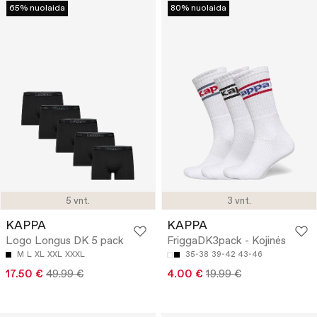
65% nuolaida
80% nuolaida
5 vnt.
3 vnt.
KAPPA
KAPPA
Logo Longus DK 5 pack
FriggaDK3pack - Kojinės
M
L
XL
XXL
XXXL
35-38
39-42
43-46
17.50 €
49.99 €
4.00 €
19.99 €