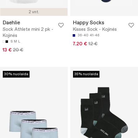
2 vnt.
Daehlie
Happy Socks
Sock Athlete mini 2 pk -
Kisses Sock - Kojinės
Kojinės
36-40
41-46
S
M
L
7.20 €
12 €
13 €
20 €
30% nuolaida
35% nuolaida