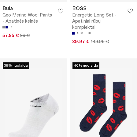
Bula
BOSS
Geo Merino Wool Pants
Energetic Long Set -
- Apatinės kelnės
Apatiniai rūbų
komplektai
XL
S
M
L
XL
57.85 €
89 €
89.97 €
149.95 €
35% nuolaida
40% nuolaida