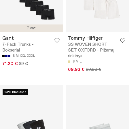
7 vnt.
Gant
Tommy Hilfiger
7-Pack Trunks -
SS WOVEN SHORT
Bokseriai
SET OXFORD - Pižamų
rinkinys
S
M
XXL
XXXL
S
M
L
71.20 €
89 €
69.93 €
99.90 €
30% nuolaida