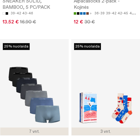
SNEAKER SOLID,
Alpacasocks 2-pack -
BAMBOO, 5 PC/PACK
Kojinės
39-42
43-46
36-39
39-42
42-45
45-48
13.52 €
16.90 €
12 €
30 €
25% nuolaida
25% nuolaida
7 vnt.
3 vnt.