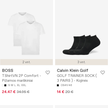
2 vnt.
3 vnt.
BOSS
Calvin Klein Golf
TShirtVN 2P Comfort -
GOLF TRAINER SOCK (
Pižamos marškiniai
3 PAIRS ) - Kojinės
S
M
L
XL
XXL
OS41/46
24.47 €
34.95 €
14 €
20 €