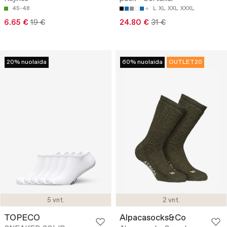
45-48
L
XL
XXL
XXXL
6.65 €
19 €
24.80 €
31 €
20% nuolaida
60% nuolaida
OUTLET20
5 vnt.
2 vnt.
TOPECO
Alpacasocks&Co