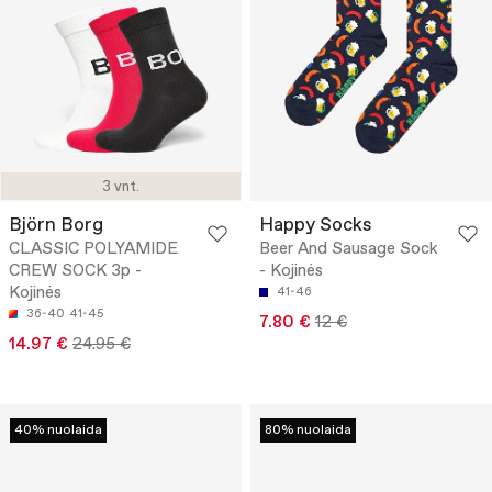
3 vnt.
Björn Borg
Happy Socks
CLASSIC POLYAMIDE
Beer And Sausage Sock
CREW SOCK 3p -
- Kojinės
Kojinės
41-46
36-40
41-45
7.80 €
12 €
14.97 €
24.95 €
40% nuolaida
80% nuolaida