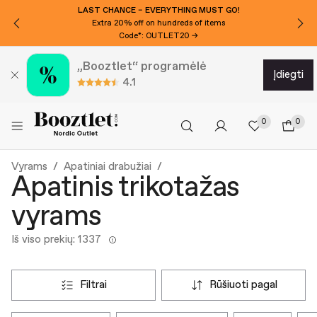
LAST CHANCE – EVERYTHING MUST GO!
Extra 20% off on hundreds of items
Code*: OUTLET20 →
„Booztlet“ programėlė
įdiegti
4.1
0
0
Vyrams
Apatiniai drabužiai
Apatinis trikotažas
vyrams
Iš viso prekių: 1337
filtrai
rūšiuoti pagal