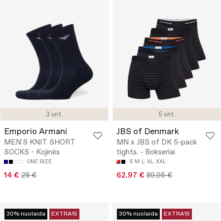
3 vnt.
5 vnt.
Emporio Armani
JBS of Denmark
MEN'S KNIT SHORT
MN x JBS of DK 5-pack
SOCKS - Kojinės
tights. - Bokseriai
ONE SIZE
S
M
L
XL
XXL
14 €
28 €
62.97 €
89.95 €
30% nuolaida
EXTRA15
30% nuolaida
EXTRA15