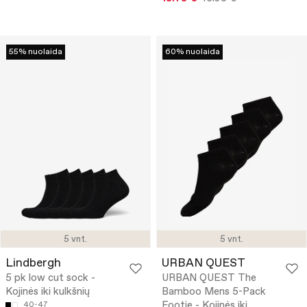
55% nuolaida
60% nuolaida
5 vnt.
5 vnt.
Lindbergh
URBAN QUEST
5 pk low cut sock -
URBAN QUEST The
Kojinės iki kulkšnių
Bamboo Mens 5-Pack
Footie - Kojinės iki
40-47