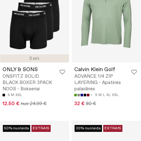
3 vnt.
ONLY & SONS
Calvin Klein Golf
ONSFITZ SOLID
ADVANCE 1/4 ZIP
BLACK BOXER 3PACK
LAYERING - Apatinės
NOOS - Bokseriai
palaidinės
S
M
XXL
S
M
L
XL
XXL
12.50 €
nuo 24.99 €
32 €
80 €
50% nuolaida
EXTRA15
30% nuolaida
EXTRA15