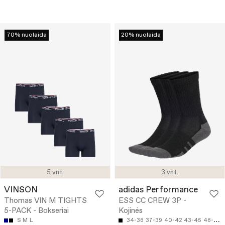
70% nuolaida
20% nuolaida
5 vnt.
3 vnt.
VINSON
adidas Performance
Thomas VIN M TIGHTS
ESS CC CREW 3P -
5-PACK - Bokseriai
Kojinės
S
M
L
34-36
37-39
40-42
43-45
46-48