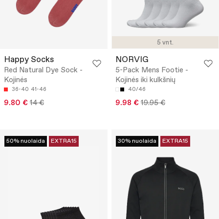
5 vnt.
Happy Socks
NORVIG
Red Natural Dye Sock -
5-Pack Mens Footie -
Kojinės
Kojinės iki kulkšnių
36-40
41-46
40/46
9.80 €
14 €
9.98 €
19.95 €
50% nuolaida
EXTRA15
30% nuolaida
EXTRA15