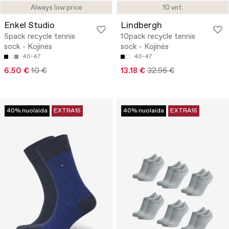
Always low price
10 vnt.
Enkel Studio
Lindbergh
5pack recycle tennis
10pack recycle tennis
sock - Kojinės
sock - Kojinės
40-47
40-47
6.50 €
10 €
13.18 €
32.95 €
40% nuolaida
EXTRA15
40% nuolaida
EXTRA15