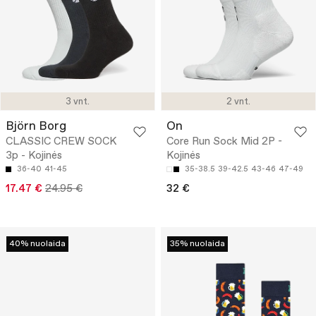
3 vnt.
2 vnt.
Björn Borg
On
CLASSIC CREW SOCK
Core Run Sock Mid 2P -
3p - Kojinės
Kojinės
36-40
41-45
35-38.5
39-42.5
43-46
47-49
17.47 €
24.95 €
32 €
40% nuolaida
35% nuolaida