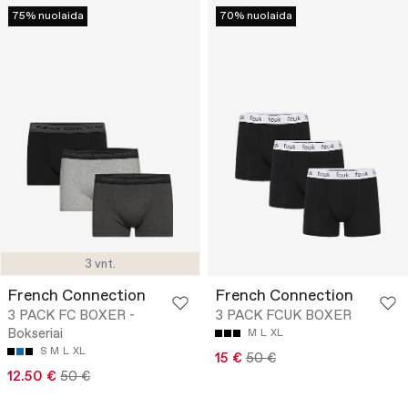
75% nuolaida
70% nuolaida
3 vnt.
French Connection
French Connection
3 PACK FC BOXER -
3 PACK FCUK BOXER
Bokseriai
M
L
XL
S
M
L
XL
15 €
50 €
12.50 €
50 €