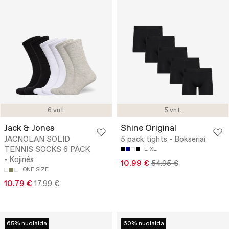
6 vnt.
5 vnt.
Jack & Jones
Shine Original
JACNOLAN SOLID
5 pack tights - Bokseriai
TENNIS SOCKS 6 PACK
L
XL
- Kojinės
10.99 €
54.95 €
ONE SIZE
10.79 €
17.99 €
65% nuolaida
60% nuolaida