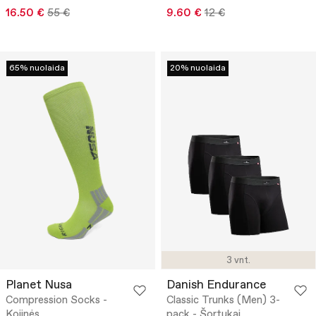
16.50 €
55 €
9.60 €
12 €
65% nuolaida
20% nuolaida
3 vnt.
Planet Nusa
Danish Endurance
Compression Socks -
Classic Trunks (Men) 3-
Kojinės
pack - Šortukai