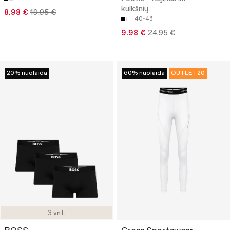
kulkšnių
8.98 €
19.95 €
40-46
9.98 €
24.95 €
20% nuolaida
60% nuolaida
OUTLET20
3 vnt.