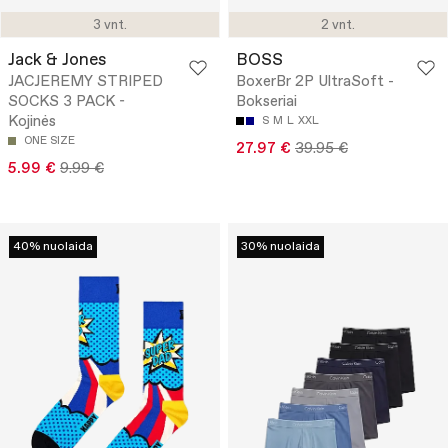
3 vnt.
2 vnt.
Jack & Jones
BOSS
JACJEREMY STRIPED
BoxerBr 2P UltraSoft -
SOCKS 3 PACK -
Bokseriai
Kojinės
S
M
L
XXL
ONE SIZE
27.97 €
39.95 €
5.99 €
9.99 €
40% nuolaida
30% nuolaida