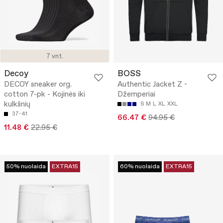
7 vnt.
Decoy
BOSS
DECOY sneaker org.
Authentic Jacket Z -
cotton 7-pk - Kojinės iki
Džemperiai
kulkšnių
S
M
L
XL
XXL
37-41
66.47 €
94.95 €
11.48 €
22.95 €
50% nuolaida
EXTRA15
60% nuolaida
EXTRA15