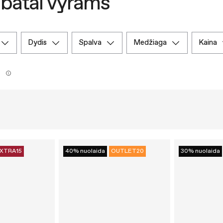
 batai vyrams
dydis
spalva
medžiaga
kaina
1
XTRA15
40% nuolaida
OUTLET20
30% nuolaida