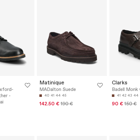
Matinique
Clarks
xford-
MADalton Suede
Badell Monk 
her -
40
41
44
45
41
42
43
44
ai
142.50 €
190 €
90 €
150 €
6