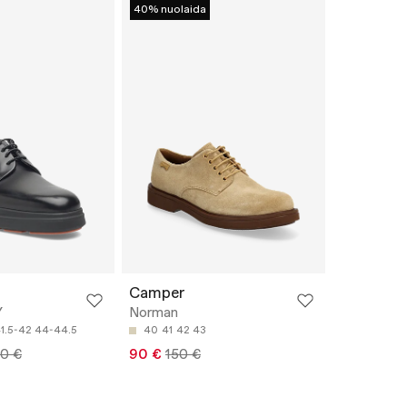
40% nuolaida
Camper
Y
Norman
1.5-42
44-44.5
40
41
42
43
0 €
90 €
150 €