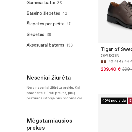
Guminiai batai
36
Baseino šlepetės
42
Šlepetės per pirštą
17
Šlepetės
39
Aksesuarai batams
136
Tiger of Swe
OPUSON
40
41
42
44
239.40 €
399 
Neseniai žiūrėta
Nėra neseniai žiūrėtų prekių. Kai
pradėsite žiūrėti prekes, jūsų
peržiūros istorija bus rodoma čia.
40% nuolaida
E
Mėgstamiausios
prekės