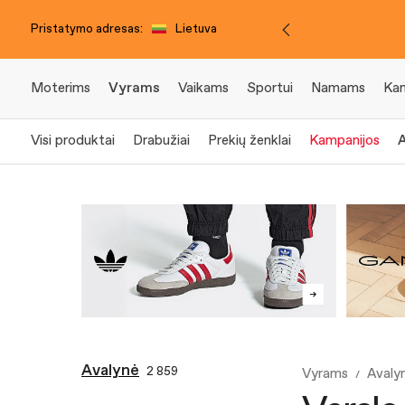
Pristatymo adresas:
Lietuva
Moterims
Vyrams
Vaikams
Sportui
Namams
Kam
Visi produktai
Drabužiai
Prekių ženklai
Kampanijos
Avalynė
2 859
Vyrams
Avaly