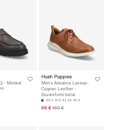
Hush Puppies
G - Monkai
Men's Advance Laceup-
Cognac Leather -
45
Suvarstomi batai
40.5
41.5
42
45
45.5
96 €
160 €