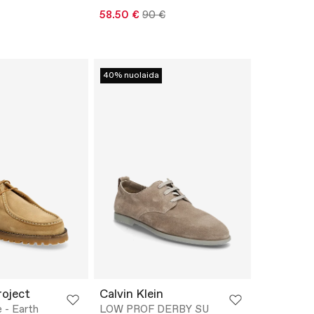
58.50 €
90 €
40% nuolaida
oject
Calvin Klein
 - Earth
LOW PROF DERBY SU