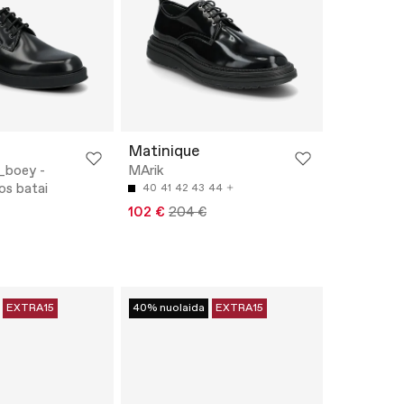
Matinique
_boey -
MArik
os batai
40
41
42
43
44
102 €
204 €
EXTRA15
40% nuolaida
EXTRA15