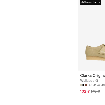
40% nuolaida
Clarks Origin
Wallabee G
40
41
42
43
102 €
170 €