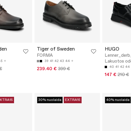
den
Tiger of Sweden
HUGO
FORMA
Lenner_derb
Lakuotos od
45
39
41
42
43
44
40
41
42
44
€
239.40 €
399 €
147 €
210 €
XTRA15
30% nuolaida
EXTRA15
40% nuolaida