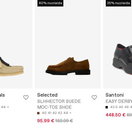
40% nuolaida
35% nuolaida
als
Selected
Santoni
SLHHECTOR SUEDE
EASY DERB
MOC-TOE SHOE
44
43.5
45
48
4
40
41
42
43
44
448.50 €
69
95.99 €
159.99 €