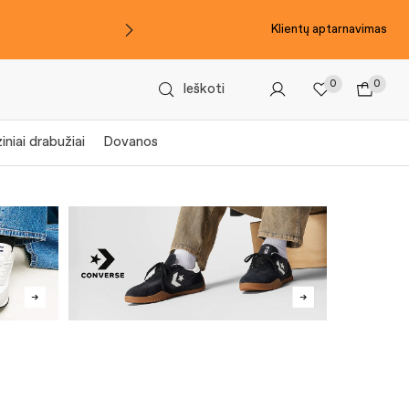
Klientų aptarnavimas
0
0
Ieškoti
iniai drabužiai
Dovanos