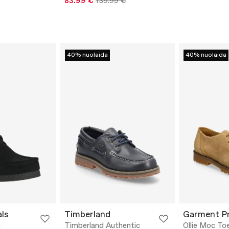
83.99 €
139.99 €
40% nuolaida
40% nuolaida
als
Timberland
Garment Pr
G
Timberland Authentic
Ollie Moc Toe