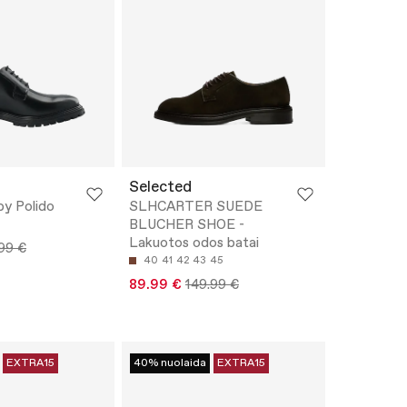
Selected
y Polido
SLHCARTER SUEDE
BLUCHER SHOE -
Lakuotos odos batai
99 €
40
41
42
43
45
89.99 €
149.99 €
EXTRA15
40% nuolaida
EXTRA15