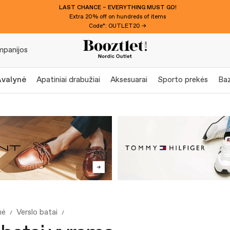
LAST CHANCE – EVERYTHING MUST GO!
Extra 20% off on hundreds of items
Code*: OUTLET20 →
panijos
Avalynė
Apatiniai drabužiai
Aksesuarai
Sporto prekės
Baz
nė
Verslo batai