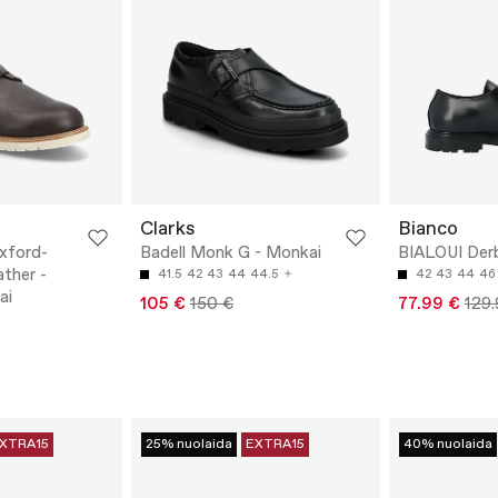
Clarks
Bianco
xford-
Badell Monk G - Monkai
BIALOUI Derb
ther -
41.5
42
43
44
44.5
42
43
44
46
ai
105 €
150 €
77.99 €
129.
XTRA15
25% nuolaida
EXTRA15
40% nuolaida