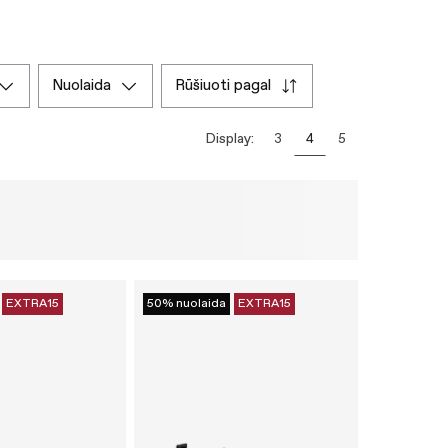
nuolaida
rūšiuoti pagal
Display:
3
4
5
EXTRA15
50% nuolaida
EXTRA15