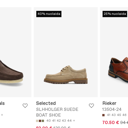
40% nuolaida
25% nuolaida
als
Selected
Rieker
SLHHOLGER SUEDE
13504-24
BOAT SHOE
41
43
45
46
40
41
42
43
44
70.50 €
94 