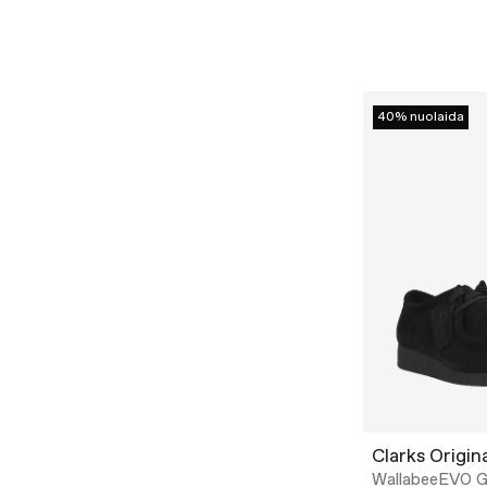
40% nuolaida
Clarks Origin
WallabeeEVO 