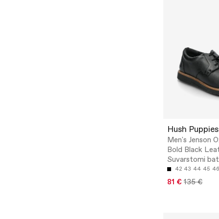
Hush Puppies
Men's Jenson O
Bold Black Leat
Suvarstomi bat
42
43
44
45
4
81 €
135 €