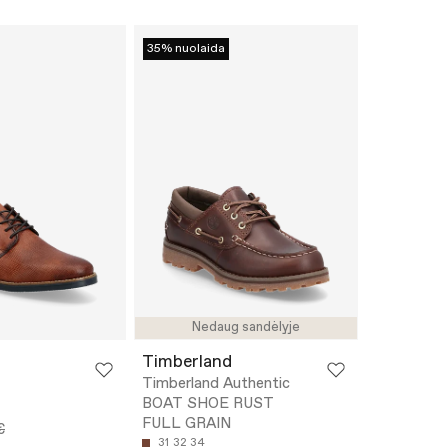
35% nuolaida
Nedaug sandėlyje
Timberland
Timberland Authentic
BOAT SHOE RUST
FULL GRAIN
€
31
32
34