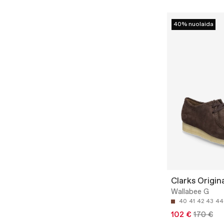
40% nuolaida
Clarks Origin
Wallabee G
40
41
42
43
44
102 €
170 €