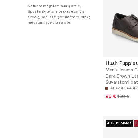
Neturite mėgstamiausių prekių.
Spustelėkite prie prekės esančią
širdelę, kad išsaugotumėte tą prekę
mėgstamiausiųjų sąraše.
Hush Puppies
Men's Jenson O
Dark Brown Lea
Suvarstomi bat
41
42
43
44
45
96 €
160 €
40% nuolaida
E