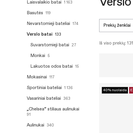
Verslo
Laisvalaikio batai
1 163
Basutės
119
Nevarstomieji bateliai
174
prekių ženklai
Verslo batai
133
Iš viso prekių: 13
Suvarstomieji batai
27
Monkai
5
Lakuotos odos batai
15
Mokasinai
117
Sportiniai bateliai
1 136
40% nuolaida
E
Vasariniai bateliai
363
„Chelsea“ stiliaus aulinukai
91
Aulinukai
340