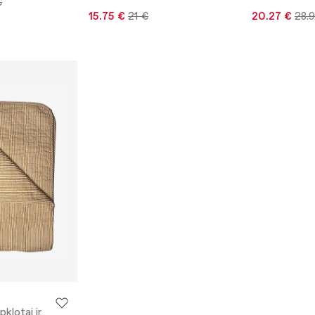
€
15.75 €
21 €
20.27 €
28.
pklotai ir