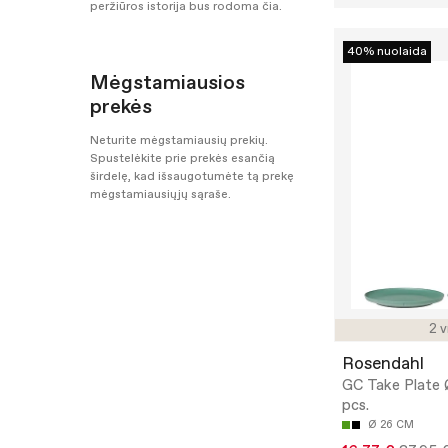
peržiūros istorija bus rodoma čia.
40% nuolaida
Mėgstamiausios
prekės
Neturite mėgstamiausių prekių.
Spustelėkite prie prekės esančią
širdelę, kad išsaugotumėte tą prekę
mėgstamiausiųjų sąraše.
2 v
Rosendahl
GC Take Plate
pcs.
Ø 26 CM