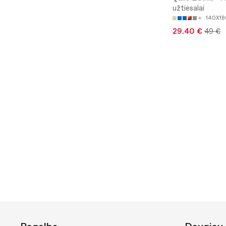
užtiesalai
140X1
29.40 €
49 €