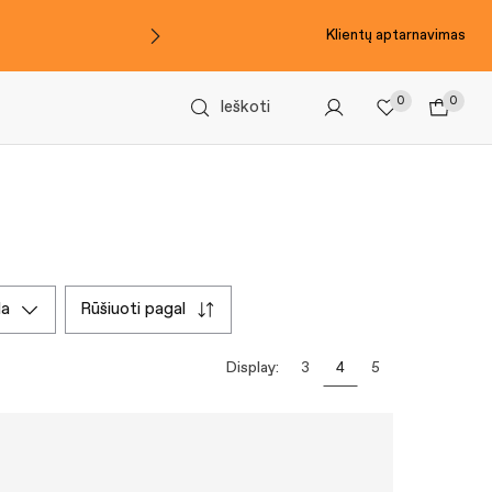
Klientų aptarnavimas
0
0
Ieškoti
da
rūšiuoti pagal
Display:
3
4
5