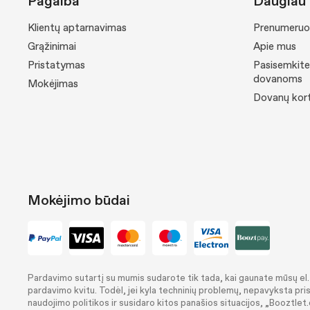
Pagalba
Daugiau 
Klientų aptarnavimas
Prenumeruok
Grąžinimai
Apie mus
Pristatymas
Pasisemkite
dovanoms
Mokėjimas
Dovanų kort
Mokėjimo būdai
Pardavimo sutartį su mumis sudarote tik tada, kai gaunate mūsų el. 
pardavimo kvitu. Todėl, jei kyla techninių problemų, nepavyksta pris
naudojimo politikos ir susidaro kitos panašios situacijos, „Booztlet