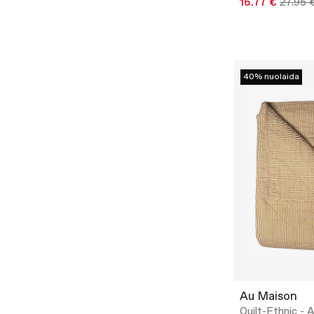
16.77 €
27.95 
40% nuolaida
Au Maison
Quilt-Ethnic - A