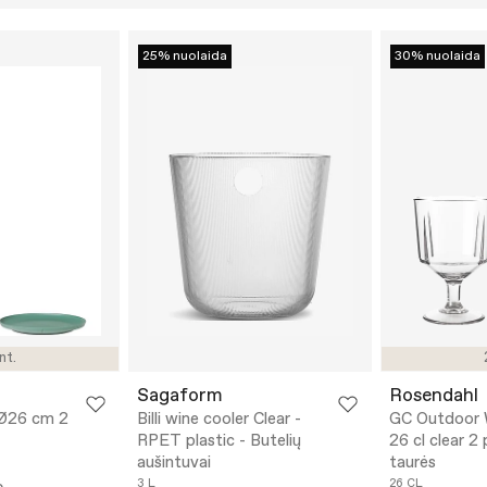
25% nuolaida
30% nuolaida
nt.
Sagaform
Rosendahl
 Ø26 cm 2
Billi wine cooler Clear -
GC Outdoor 
RPET plastic - Butelių
26 cl clear 2
aušintuvai
taurės
3 L
26 CL