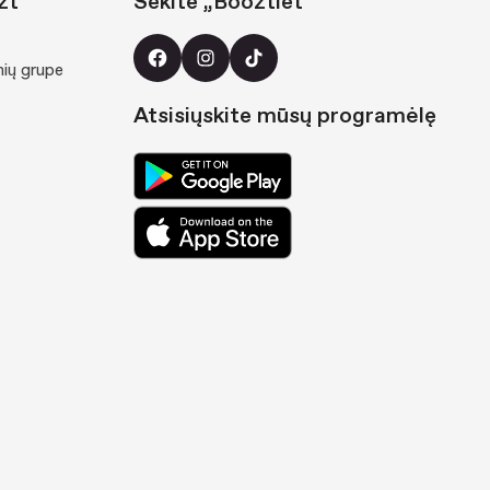
zt“
Sekite „Booztlet“
nių grupe
Atsisiųskite mūsų programėlę