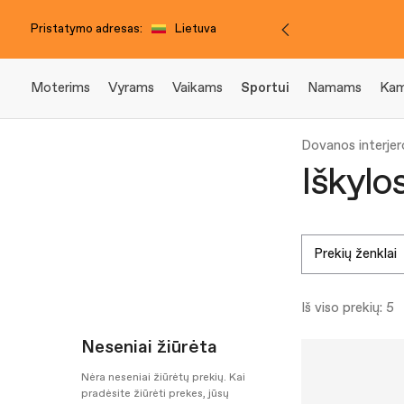
Pristatymo adresas:
Lietuva
Moterims
Vyrams
Vaikams
Sportui
Namams
Kam
Dovanos interjer
Iškylo
prekių ženklai
Iš viso prekių: 5
Neseniai žiūrėta
Nėra neseniai žiūrėtų prekių. Kai
pradėsite žiūrėti prekes, jūsų