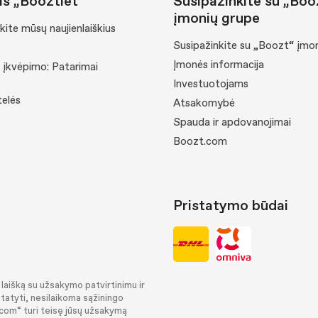
iš „Booztlet“
Susipažinkite su „Boo
įmonių grupe
ite mūsų naujienlaiškius
Susipažinkite su „Boozt“ įmo
Įmonės informacija
 įkvėpimo: Patarimai
Investuotojams
elės
Atsakomybė
Spauda ir apdovanojimai
Boozt.com
Pristatymo būdai
laišką su užsakymo patvirtinimu ir
tatyti, nesilaikoma sąžiningo
.com“ turi teisę jūsų užsakymą