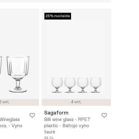
25% nuolaida
2 vnt.
4 vnt.
Sagaform
Wineglass
Billi wine glass - RPET
 pcs. - Vyno
plastic - Baltojo vyno
taurė
35 CL