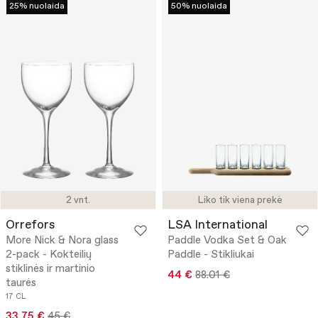
25% nuolaida
50% nuolaida
2 vnt.
Liko tik viena prekė
Orrefors
LSA International
More Nick & Nora glass
Paddle Vodka Set & Oak
2-pack - Kokteilių
Paddle - Stikliukai
stiklinės ir martinio
44 €
88.01 €
taurės
17 CL
33.75 €
45 €