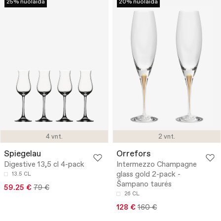
25% nuolaida
20% nuolaida
4 vnt.
2 vnt.
Spiegelau
Orrefors
Digestive 13,5 cl 4-pack
Intermezzo Champagne
glass gold 2-pack -
13.5 CL
Šampano taurės
59.25 €
79 €
26 CL
128 €
160 €