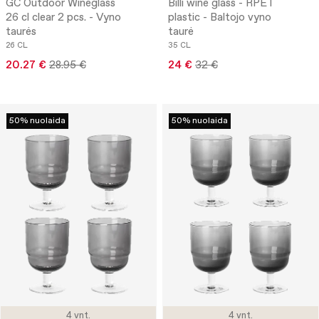
GC Outdoor Wineglass
Billi wine glass - RPET
26 cl clear 2 pcs. - Vyno
plastic - Baltojo vyno
taurės
taurė
26 CL
35 CL
20.27 €
28.95 €
24 €
32 €
50% nuolaida
50% nuolaida
4 vnt.
4 vnt.