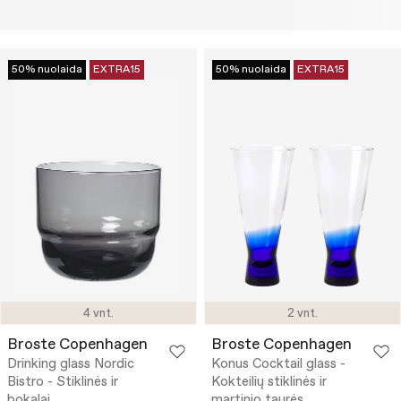
50% nuolaida
EXTRA15
50% nuolaida
EXTRA15
4 vnt.
2 vnt.
Broste Copenhagen
Broste Copenhagen
Drinking glass Nordic
Konus Cocktail glass -
Bistro - Stiklinės ir
Kokteilių stiklinės ir
bokalai
martinio taurės