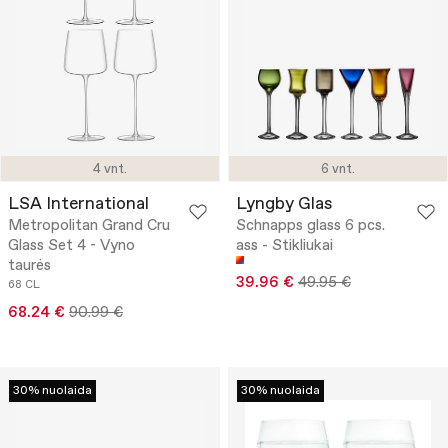
4 vnt.
6 vnt.
LSA International
Lyngby Glas
Metropolitan Grand Cru
Schnapps glass 6 pcs.
Glass Set 4 - Vyno
ass - Stikliukai
taurės
39.96 €
49.95 €
68 CL
68.24 €
90.99 €
30% nuolaida
30% nuolaida