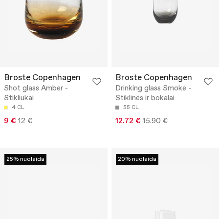
Broste Copenhagen
Broste Copenhagen
Shot glass Amber -
Drinking glass Smoke -
Stikliukai
Stiklinės ir bokalai
4 CL
55 CL
9 €
12 €
12.72 €
15.90 €
25% nuolaida
20% nuolaida