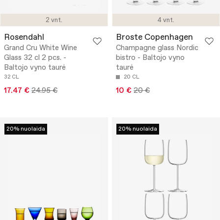
2 vnt.
4 vnt.
Rosendahl
Broste Copenhagen
Grand Cru White Wine
Champagne glass Nordic
Glass 32 cl 2 pcs. -
bistro - Baltojo vyno
Baltojo vyno taurė
taurė
32 CL
20 CL
17.47 €
24.95 €
10 €
20 €
20% nuolaida
20% nuolaida