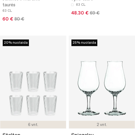
taurės
63 CL
63 CL
48.30 €
69 €
60 €
80 €
20% nuolaida
25% nuolaida
6 vnt.
2 vnt.