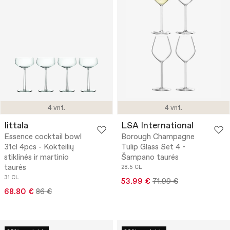
4 vnt.
4 vnt.
Iittala
LSA International
Essence cocktail bowl
Borough Champagne
31cl 4pcs - Kokteilių
Tulip Glass Set 4 -
stiklinės ir martinio
Šampano taurės
taurės
28.5 CL
31 CL
53.99 €
71.99 €
68.80 €
86 €