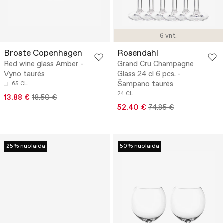
6 vnt.
Broste Copenhagen
Rosendahl
Red wine glass Amber -
Grand Cru Champagne
Vyno taurės
Glass 24 cl 6 pcs. -
Šampano taurės
65 CL
24 CL
13.88 €
18.50 €
52.40 €
74.85 €
25% nuolaida
50% nuolaida