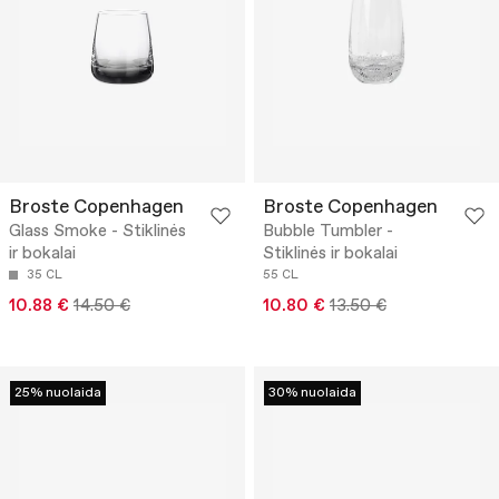
Broste Copenhagen
Broste Copenhagen
Glass Smoke - Stiklinės
Bubble Tumbler -
ir bokalai
Stiklinės ir bokalai
35 CL
55 CL
10.88 €
14.50 €
10.80 €
13.50 €
25% nuolaida
30% nuolaida