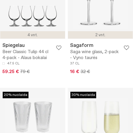
4 vnt.
2 vnt.
Spiegelau
Sagaform
Beer Classic Tulip 44 cl
Saga wine glass, 2-pack
4-pack - Alaus bokalai
- Vyno taurės
47.5 CL
37 CL
59.25 €
79 €
16 €
32 €
20% nuolaida
30% nuolaida