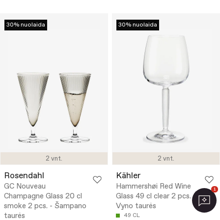
30% nuolaida
30% nuolaida
2 vnt.
2 vnt.
Rosendahl
Kähler
GC Nouveau
Hammershøi Red Wine
1
Champagne Glass 20 cl
Glass 49 cl clear 2 pcs. -
smoke 2 pcs. - Šampano
Vyno taurės
taurės
49 CL