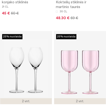
konjako stiklinės
Kokteilių stiklinės ir
martinio taurės
21 CL
35 CL
45 €
60 €
48.30 €
69 €
25% nuolaida
25% nuolaida
2 vnt.
2 vnt.