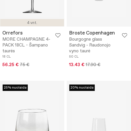
4 vnt.
Orrefors
Broste Copenhagen
MORE CHAMPAGNE 4-
Bourgogne glass
PACK 18CL - Šampano
Sandvig - Raudonojo
taurės
vyno taurė
18 CL
50 CL
56.25 €
75 €
13.43 €
17.90 €
25% nuolaida
20% nuolaida