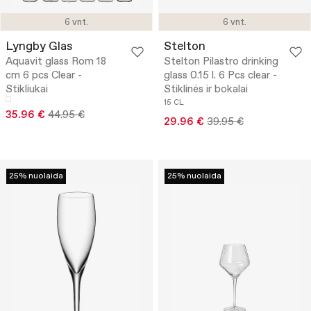
6 vnt.
6 vnt.
Lyngby Glas
Stelton
Aquavit glass Rom 18
Stelton Pilastro drinking
cm 6 pcs Clear -
glass 0.15 l. 6 Pcs clear -
Stikliukai
Stiklinės ir bokalai
15 CL
35.96 €
44.95 €
29.96 €
39.95 €
25% nuolaida
25% nuolaida