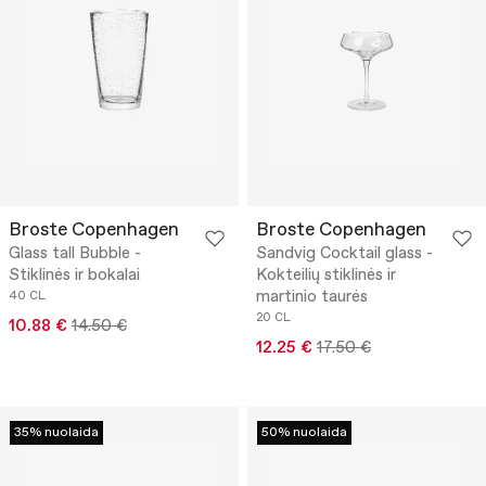
Broste Copenhagen
Broste Copenhagen
Glass tall Bubble -
Sandvig Cocktail glass -
Stiklinės ir bokalai
Kokteilių stiklinės ir
martinio taurės
40 CL
20 CL
10.88 €
14.50 €
12.25 €
17.50 €
35% nuolaida
50% nuolaida