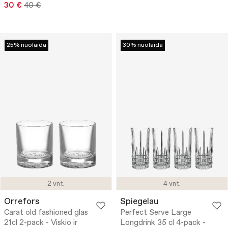
30 €
40 €
25% nuolaida
30% nuolaida
2 vnt.
4 vnt.
Orrefors
Spiegelau
Carat old fashioned glas
Perfect Serve Large
21cl 2-pack - Viskio ir
Longdrink 35 cl 4-pack -