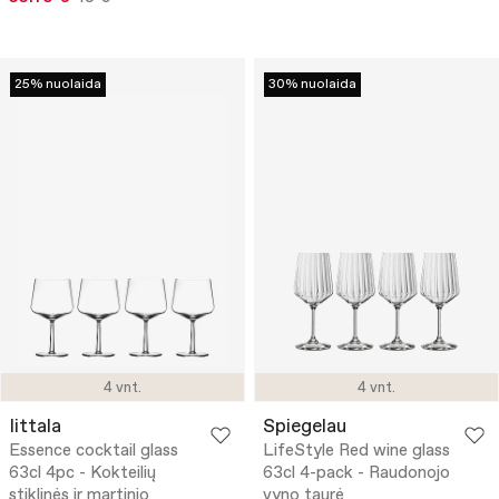
25% nuolaida
30% nuolaida
4 vnt.
4 vnt.
Iittala
Spiegelau
Essence cocktail glass
LifeStyle Red wine glass
63cl 4pc - Kokteilių
63cl 4-pack - Raudonojo
stiklinės ir martinio
vyno taurė