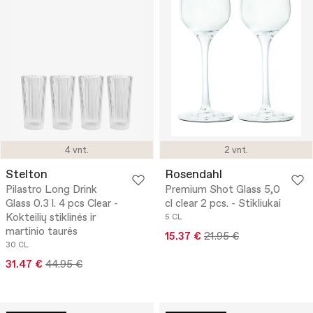
4 vnt.
2 vnt.
Stelton
Rosendahl
Pilastro Long Drink
Premium Shot Glass 5,0
Glass 0.3 l. 4 pcs Clear -
cl clear 2 pcs. - Stikliukai
Kokteilių stiklinės ir
5 CL
martinio taurės
15.37 €
21.95 €
30 CL
31.47 €
44.95 €