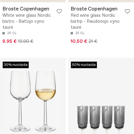
Broste Copenhagen
Broste Copenhagen
White wine glass Nordic
Red wine glass Nordic
bistro - Baltojo vyno
bistrp - Raudonojo vyno
taurė
taurė
20 CL
25 CL
9.95 €
19.90 €
10.50 €
21 €
30% nuolaida
50% nuolaida