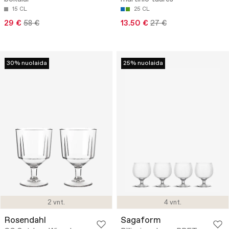
15 CL
25 CL
29 €
58 €
13.50 €
27 €
30% nuolaida
25% nuolaida
2 vnt.
4 vnt.
Rosendahl
Sagaform