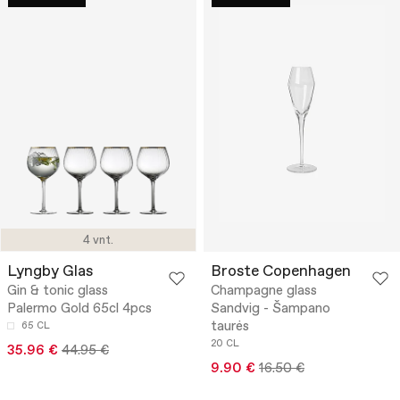
4 vnt.
Lyngby Glas
Broste Copenhagen
Gin & tonic glass
Champagne glass
Palermo Gold 65cl 4pcs
Sandvig - Šampano
taurės
65 CL
20 CL
35.96 €
44.95 €
9.90 €
16.50 €