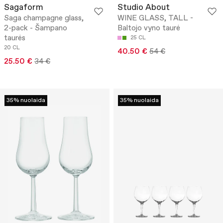
Sagaform
Studio About
Saga champagne glass,
WINE GLASS, TALL -
2-pack - Šampano
Baltojo vyno taurė
taurės
25 CL
20 CL
40.50 €
54 €
25.50 €
34 €
35% nuolaida
35% nuolaida