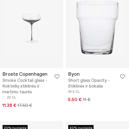
Broste Copenhagen
Byon
Smoke Cocktail glass -
Short glass Opacity -
Kokteilių stiklinės ir
Stiklinės ir bokalai
martinio taurės
29.5 CL
20 CL
5.50 €
11 €
11.38 €
17.50 €
20% nuolaida
40% nuolaida