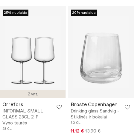
25% nuolaida
20% nuolaida
2 vnt.
Orrefors
Broste Copenhagen
INFORMAL SMALL
Drinking glass Sandvig -
GLASS 28CL 2-P -
Stiklinės ir bokalai
Vyno taurės
30 CL
28 CL
11.12 €
13.90 €