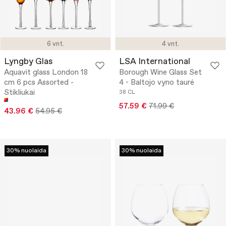
6 vnt.
4 vnt.
Lyngby Glas
LSA International
Aquavit glass London 18
Borough Wine Glass Set
cm 6 pcs Assorted -
4 - Baltojo vyno taurė
Stikliukai
38 CL
57.59 €
71.99 €
43.96 €
54.95 €
30% nuolaida
30% nuolaida