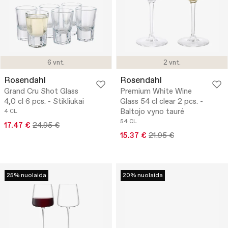
6 vnt.
2 vnt.
Rosendahl
Rosendahl
Grand Cru Shot Glass
Premium White Wine
4,0 cl 6 pcs. - Stikliukai
Glass 54 cl clear 2 pcs. -
Baltojo vyno taurė
4 CL
54 CL
17.47 €
24.95 €
15.37 €
21.95 €
25% nuolaida
20% nuolaida