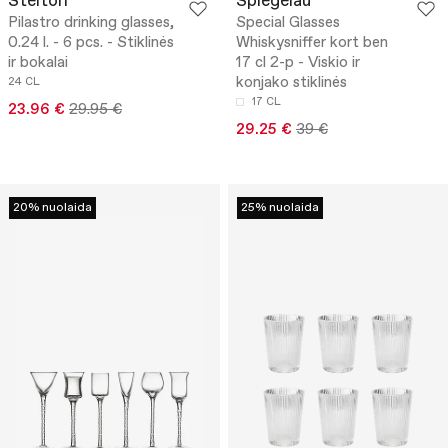
Stelton
Spiegelau
Pilastro drinking glasses,
Special Glasses
0.24 l. - 6 pcs. - Stiklinės
Whiskysniffer kort ben
ir bokalai
17 cl 2-p - Viskio ir
konjako stiklinės
24 CL
17 CL
23.96 €
29.95 €
29.25 €
39 €
20% nuolaida
25% nuolaida