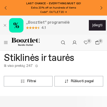
LAST CHANCE – EVERYTHING MUST GO!
Extra 20% off on hundreds of items
Code*: OUTLET20 →
„Booztlet“ programėlė
įdiegti
4.1
0
0
Stiklinės ir taurės
Iš viso prekių: 247
filtrai
rūšiuoti pagal