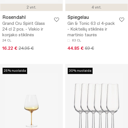
2 vnt.
4 vnt.
Rosendahl
Spiegelau
Grand Cru Spirit Glass
Gin & Tonic 63 cl 4-pack
24 cl 2 pcs. - Viskio ir
- Kokteilių stiklinės ir
konjako stiklinės
martinio taurės
24 CL
63 CL
16.22 €
24.95 €
44.85 €
69 €
25% nuolaida
30% nuolaida