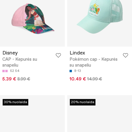
Disney
Lindex
CAP - Kepurės su
Pokémon cap - Kepurės
snapeliu
su snapeliu
52
54
8-13
5.39 €
8.99 €
10.49 €
14.99 €
30% nuolaida
20% nuolaida