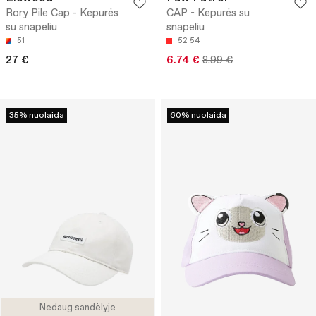
Rory Pile Cap - Kepurės
CAP - Kepurės su
su snapeliu
snapeliu
51
52
54
27 €
6.74 €
8.99 €
35% nuolaida
60% nuolaida
Nedaug sandėlyje