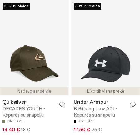
20% nuolaida
30% nuolaida
Nedaug sandėlyje
Liko tik viena prekė
Quiksilver
Under Armour
DECADES YOUTH -
B Blitzing Low ADJ -
Kepurės su snapeliu
Kepurės su snapeliu
ONE SIZE
ONE SIZE
14.40 €
18 €
17.50 €
25 €