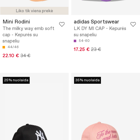
Liko tik viena prekė
Mini Rodini
adidas Sportswear
The milky way emb soft
LK DY MI CAP - Kepurės
cap - Kepurės su
su snapeliu
snapeliu
54-60
44/46
17.25 €
23 €
22.10 €
34 €
25% nuolaida
35% nuolaida