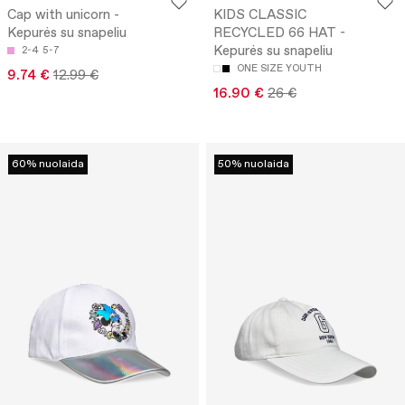
Cap with unicorn -
KIDS CLASSIC
Kepurės su snapeliu
RECYCLED 66 HAT -
Kepurės su snapeliu
2-4
5-7
ONE SIZE YOUTH
9.74 €
12.99 €
16.90 €
26 €
60% nuolaida
50% nuolaida