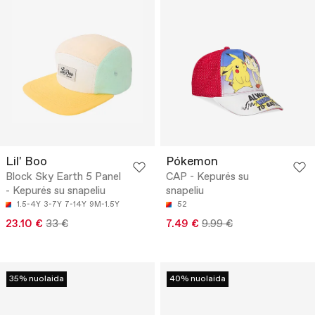
Lil' Boo
Pókemon
Block Sky Earth 5 Panel
CAP - Kepurės su
- Kepurės su snapeliu
snapeliu
1.5-4Y
3-7Y
7-14Y
9M-1.5Y
52
23.10 €
33 €
7.49 €
9.99 €
35% nuolaida
40% nuolaida