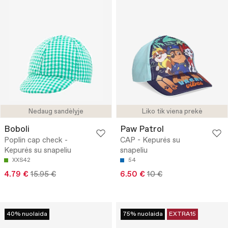
Nedaug sandėlyje
Liko tik viena prekė
Boboli
Paw Patrol
Poplin cap check -
CAP - Kepurės su
Kepurės su snapeliu
snapeliu
XXS42
54
4.79 €
15.95 €
6.50 €
10 €
40% nuolaida
75% nuolaida
EXTRA15