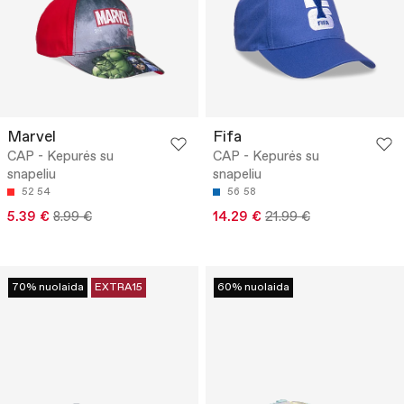
Marvel
Fifa
CAP - Kepurės su
CAP - Kepurės su
snapeliu
snapeliu
52
54
56
58
5.39 €
8.99 €
14.29 €
21.99 €
70% nuolaida
EXTRA15
60% nuolaida