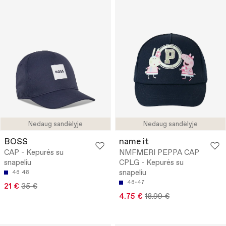
Nedaug sandėlyje
Nedaug sandėlyje
BOSS
name it
CAP - Kepurės su
NMFMERI PEPPA CAP
snapeliu
CPLG - Kepurės su
snapeliu
46
48
46-47
21 €
35 €
4.75 €
18.99 €