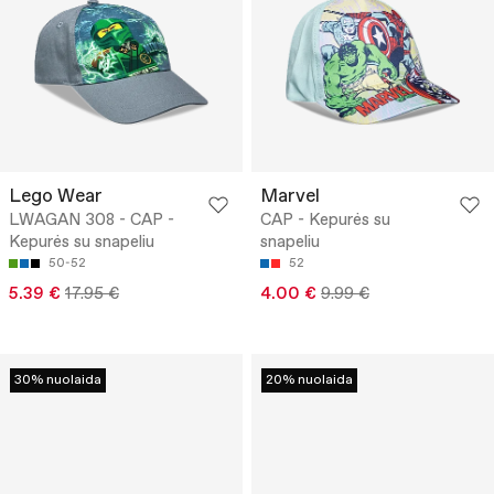
Lego Wear
Marvel
LWAGAN 308 - CAP -
CAP - Kepurės su
Kepurės su snapeliu
snapeliu
50-52
52
5.39 €
17.95 €
4.00 €
9.99 €
30% nuolaida
20% nuolaida