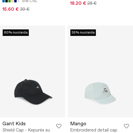
S/M
L/XL
18.20 €
28 €
15.60 €
39 €
60% nuolaida
35% nuolaida
Gant Kids
Mango
Shield Cap - Kepurės su
Embroidered detail cap