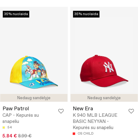
35% nuolaida
35% nuolaida
Nedaug sandėlyje
Nedaug sandėlyje
Paw Patrol
New Era
CAP - Kepurės su
K 940 MLB LEAGUE
snapeliu
BASIC NEYYAN -
Kepurės su snapeliu
54
OS CHILD
5.84 €
8.99 €