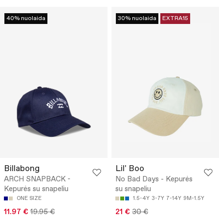
40% nuolaida
30% nuolaida
EXTRA15
Billabong
Lil' Boo
ARCH SNAPBACK -
No Bad Days - Kepurės
Kepurės su snapeliu
su snapeliu
ONE SIZE
1.5-4Y
3-7Y
7-14Y
9M-1.5Y
11.97 €
19.95 €
21 €
30 €