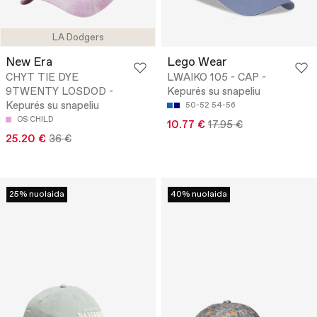
LA Dodgers
New Era
Lego Wear
CHYT TIE DYE
LWAIKO 105 - CAP -
9TWENTY LOSDOD -
Kepurės su snapeliu
Kepurės su snapeliu
50-52
54-56
OS CHILD
10.77 €
17.95 €
25.20 €
36 €
25% nuolaida
40% nuolaida