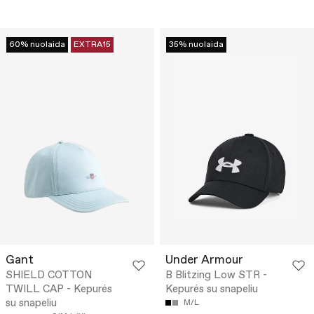
60% nuolaida
EXTRA15
35% nuolaida
Gant
Under Armour
SHIELD COTTON
B Blitzing Low STR -
TWILL CAP - Kepurės
Kepurės su snapeliu
su snapeliu
M/L