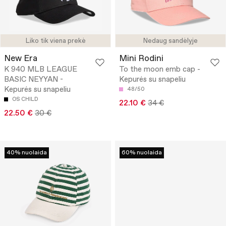
Liko tik viena prekė
Nedaug sandėlyje
New Era
Mini Rodini
K 940 MLB LEAGUE
To the moon emb cap -
BASIC NEYYAN -
Kepurės su snapeliu
Kepurės su snapeliu
48/50
OS CHILD
22.10 €
34 €
22.50 €
30 €
40% nuolaida
60% nuolaida