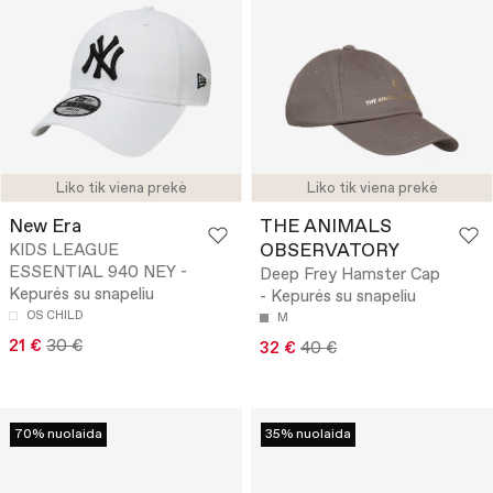
Liko tik viena prekė
Liko tik viena prekė
New Era
THE ANIMALS
OBSERVATORY
KIDS LEAGUE
ESSENTIAL 940 NEY -
Deep Frey Hamster Cap
Kepurės su snapeliu
- Kepurės su snapeliu
OS CHILD
M
21 €
30 €
32 €
40 €
70% nuolaida
35% nuolaida