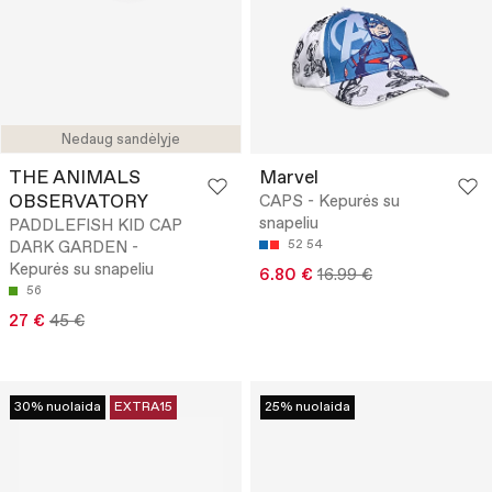
Nedaug sandėlyje
THE ANIMALS
Marvel
OBSERVATORY
CAPS - Kepurės su
snapeliu
PADDLEFISH KID CAP
DARK GARDEN -
52
54
Kepurės su snapeliu
6.80 €
16.99 €
56
27 €
45 €
30% nuolaida
EXTRA15
25% nuolaida