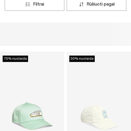
filtrai
rūšiuoti pagal
75% nuolaida
30% nuolaida