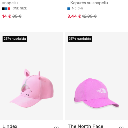
snapeliu
- Kepurės su snapeliu
ONE SIZE
1-3
3-5
14 €
35 €
8.44 €
12.99 €
25% nuolaida
35% nuolaida
Lindex
The North Face