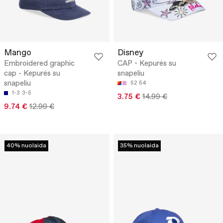
Mango
Disney
Embroidered graphic
CAP - Kepurės su
cap - Kepurės su
snapeliu
snapeliu
52
54
1-3
3-5
3.75 €
14.99 €
9.74 €
12.99 €
40% nuolaida
35% nuolaida