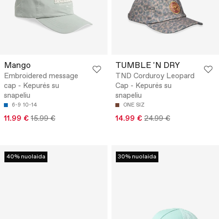
Mango
TUMBLE 'N DRY
Embroidered message
TND Corduroy Leopard
cap - Kepurės su
Cap - Kepurės su
snapeliu
snapeliu
6-9
10-14
ONE SIZ
11.99 €
15.99 €
14.99 €
24.99 €
40% nuolaida
30% nuolaida