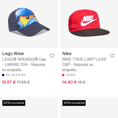
Lego Wear
Nike
LEGO® NINJAGO® Cap
NIKE TRUE LIMITLESS
- LWAIKO 104 - Kepurės
CAP - Kepurės su
su snapeliu
snapeliu
50-52
54-56
52/54
12.57 €
17.95 €
14.40 €
18 €
30% nuolaida
40% nuolaida