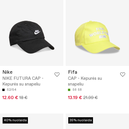
Nike
Fifa
NIKE FUTURA CAP -
CAP - Kepurės su
Kepurės su snapeliu
snapeliu
52/54
56
58
12.60 €
18 €
13.19 €
21.99 €
40% nuolaida
35% nuolaida