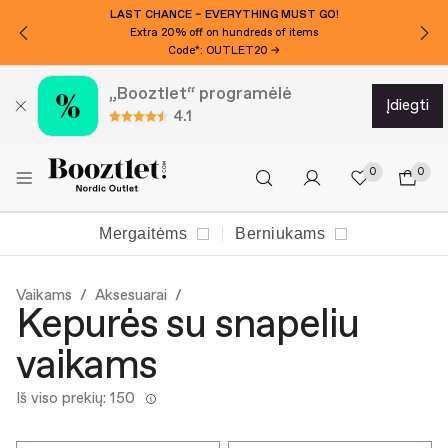
LAST CHANCE – EVERYTHING MUST GO!
Extra 20% off on hundreds of items
Code*: OUTLET20 →
„Booztlet“ programėlė
įdiegti
4.1
0
0
Mergaitėms
Berniukams
Vaikams
Aksesuarai
Kepurės su snapeliu
vaikams
Iš viso prekių: 150