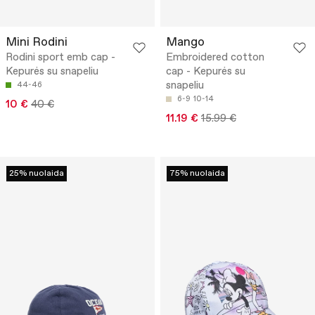
Mini Rodini
Mango
Rodini sport emb cap -
Embroidered cotton
Kepurės su snapeliu
cap - Kepurės su
snapeliu
44-46
6-9
10-14
10 €
40 €
11.19 €
15.99 €
25% nuolaida
75% nuolaida