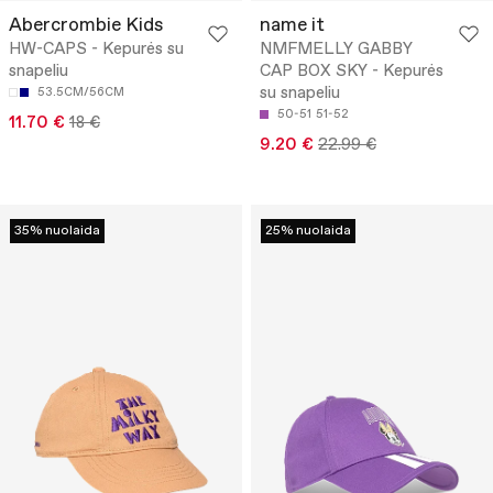
Abercrombie Kids
name it
HW-CAPS - Kepurės su
NMFMELLY GABBY
snapeliu
CAP BOX SKY - Kepurės
su snapeliu
53.5CM/56CM
50-51
51-52
11.70 €
18 €
9.20 €
22.99 €
35% nuolaida
25% nuolaida