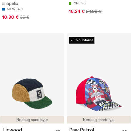
snapeliu
ONE SIZ
53.9/54.9
16.24 €
24.99 €
10.80 €
36 €
25% nuolaida
Nedaug sandėlyje
Nedaug sandėlyje
Liewood
Paw Patrol