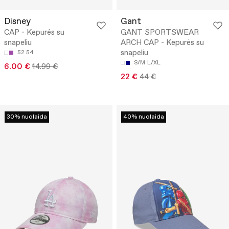
Disney
Gant
CAP - Kepurės su
GANT SPORTSWEAR
snapeliu
ARCH CAP - Kepurės su
snapeliu
52
54
S/M
L/XL
6.00 €
14.99 €
22 €
44 €
30% nuolaida
40% nuolaida