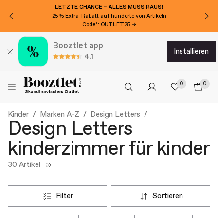
LETZTE CHANCE – ALLES MUSS RAUS!
25% Extra-Rabatt auf hunderte von Artikeln
Code*: OUTLET25 →
Booztlet app
installieren
4.1
0
0
Kinder
Marken A-Z
Design Letters
Design Letters
kinderzimmer für kinder
30 Artikel
filter
sortieren