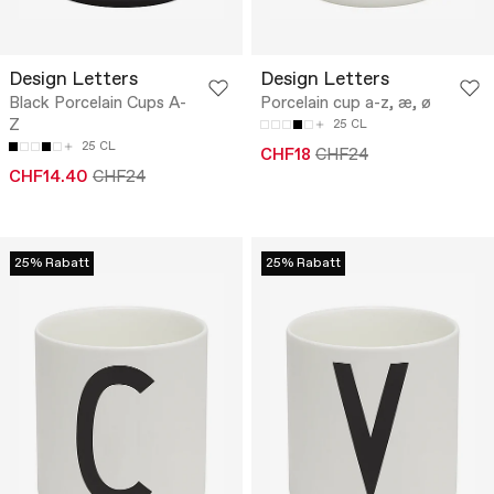
Design Letters
Design Letters
Black Porcelain Cups A-
Porcelain cup a-z, æ, ø
Z
25 CL
25 CL
CHF18
CHF24
CHF14.40
CHF24
25% Rabatt
25% Rabatt