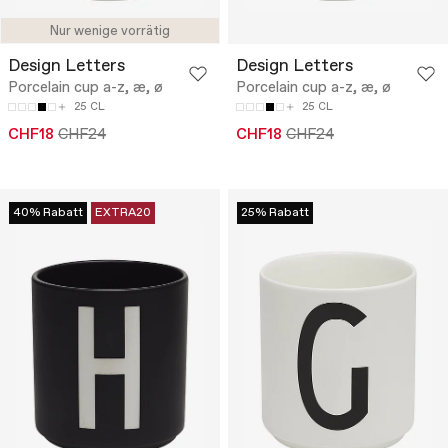
Nur wenige vorrätig
Design Letters
Design Letters
Porcelain cup a-z, æ, ø
Porcelain cup a-z, æ, ø
25 CL
25 CL
CHF18
CHF24
CHF18
CHF24
40% Rabatt
EXTRA20
25% Rabatt