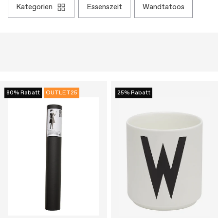
kategorien
essenszeit
wandtatoos
80% Rabatt
OUTLET25
25% Rabatt