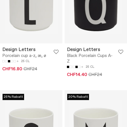
Design Letters
Design Letters
Porcelain cup a-z, æ, ø
Black Porcelain Cups A-
Z
25 CL
25 CL
CHF16.80
CHF24
CHF14.40
CHF24
25% Rabatt
20% Rabatt