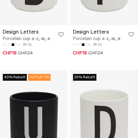
Design Letters
Design Letters
Porcelain cup a-z, æ, ø
Porcelain cup a-z, æ, ø
25 CL
25 CL
CHF18
CHF24
CHF18
CHF24
40% Rabatt
OUTLET25
25% Rabatt