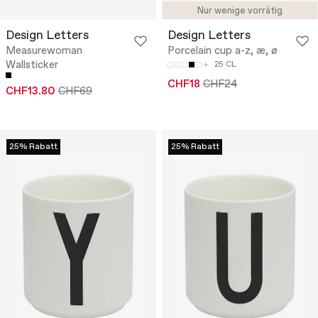
Nur wenige vorrätig
Design Letters
Design Letters
Measurewoman
Porcelain cup a-z, æ, ø
Wallsticker
25 CL
CHF18
CHF24
CHF13.80
CHF69
25% Rabatt
25% Rabatt