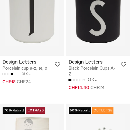
Design Letters
Design Letters
Porcelain cup a-z, æ, ø
Black Porcelain Cups A-
Z
25 CL
25 CL
CHF18
CHF24
CHF14.40
CHF24
70% Rabatt
EXTRA20
50% Rabatt
OUTLET25