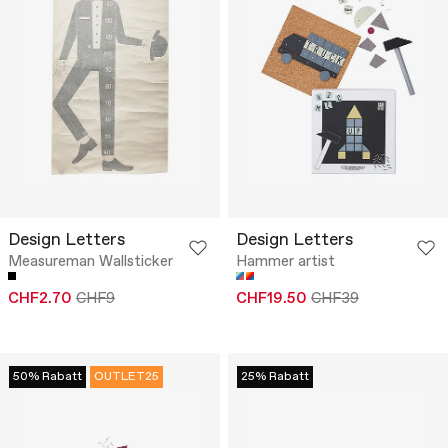
Design Letters
Design Letters
Measureman Wallsticker
Hammer artist
CHF2.70
CHF9
CHF19.50
CHF39
50% Rabatt
OUTLET25
25% Rabatt