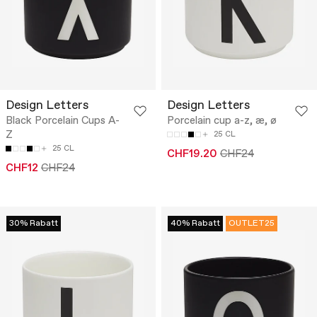
Design Letters
Design Letters
Black Porcelain Cups A-
Porcelain cup a-z, æ, ø
Z
25 CL
25 CL
CHF19.20
CHF24
CHF12
CHF24
30% Rabatt
40% Rabatt
OUTLET25