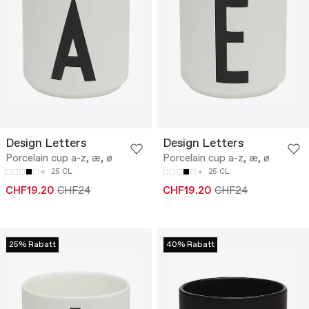
Design Letters
Design Letters
Porcelain cup a-z, æ, ø
Porcelain cup a-z, æ, ø
25 CL
25 CL
CHF19.20
CHF24
CHF19.20
CHF24
25% Rabatt
40% Rabatt