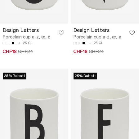
Design Letters
Design Letters
Porcelain cup a-z, æ, ø
Porcelain cup a-z, æ, ø
25 CL
25 CL
CHF18
CHF24
CHF18
CHF24
25% Rabatt
25% Rabatt