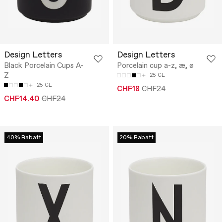
Design Letters
Design Letters
Black Porcelain Cups A-
Porcelain cup a-z, æ, ø
Z
25 CL
25 CL
CHF18
CHF24
CHF14.40
CHF24
40% Rabatt
20% Rabatt