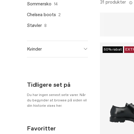
31 produkter
Sommersko
14
Chelsea boots
2
Støvler
8
Kvinder
50% rabat
EXT
BIANCO
210
Tidligere set på
Du har ingen senest sete varer. Når
du begynder at browse på siden vil
din historie vises her.
Favoritter