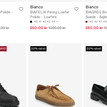
Bianco
Bianco
Polido -
BIAFELIX Penny Loafer
BIAGREG Bo
Polido - Loafers
Suede - Sejl
40
41
42
43
44
40
42
43
44
.99 kr
550.00 kr
1099.99 kr
550.00 kr
1
RA10
50% rabat
50% rabat