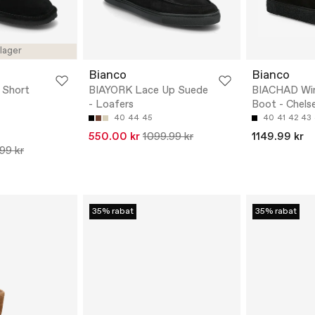
 lager
Bianco
Bianco
Short
BIAYORK Lace Up Suede
BIACHAD Win
- Loafers
Boot - Chels
40
44
45
40
41
42
43
550.00 kr
1099.99 kr
1149.99 kr
99 kr
35% rabat
35% rabat