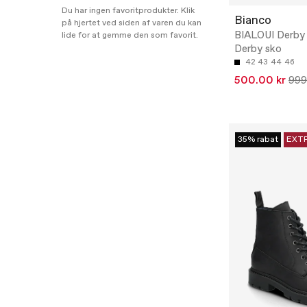
Du har ingen favoritprodukter. Klik
Bianco
på hjertet ved siden af varen du kan
BIALOUI Derby 
lide for at gemme den som favorit.
Derby sko
42
43
44
46
500.00 kr
999
35% rabat
EXT