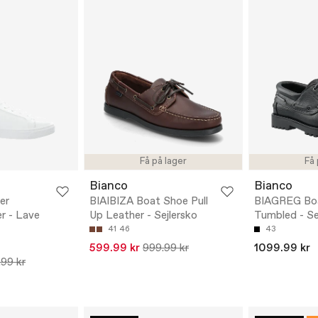
Få på lager
Få 
Bianco
Bianco
er
BIAIBIZA Boat Shoe Pull
BIAGREG Bo
r - Lave
Up Leather - Sejlersko
Tumbled - Se
41
46
43
599.99 kr
999.99 kr
1099.99 kr
99 kr