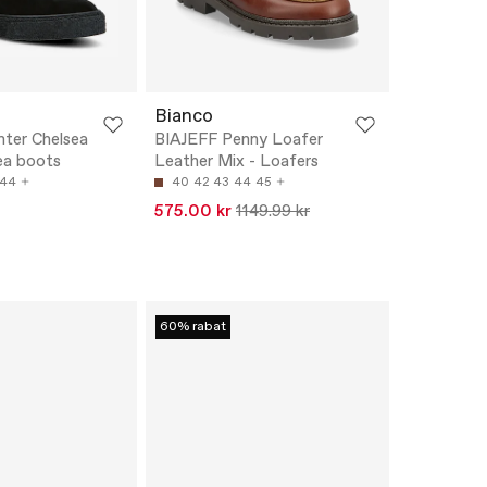
Bianco
ter Chelsea
BIAJEFF Penny Loafer
ea boots
Leather Mix - Loafers
44
40
42
43
44
45
575.00 kr
1149.99 kr
60% rabat