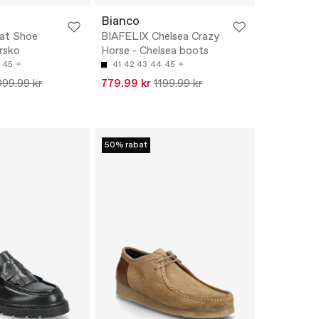
Bianco
at Shoe
BIAFELIX Chelsea Crazy
ersko
Horse - Chelsea boots
45
41
42
43
44
45
099.99 kr
779.99 kr
1199.99 kr
50% rabat