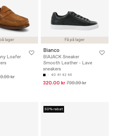
på lager
Få på lager
Bianco
nny Loafer
BIAJACK Sneaker
ers
Smooth Leather - Lave
sneakers
40
41
42
46
9.99 kr
320.00 kr
799.99 kr
50% rabat