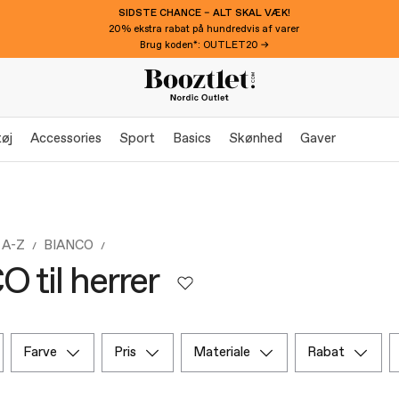
SIDSTE CHANCE – ALT SKAL VÆK!
20% ekstra rabat på hundredvis af varer
Brug koden*: OUTLET20 →
øj
Accessories
Sport
Basics
Skønhed
Gaver
 A-Z
BIANCO
 til herrer
farve
pris
materiale
rabat