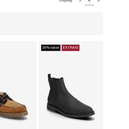
Display:
3
4
5
35% rabat
EXTRA10