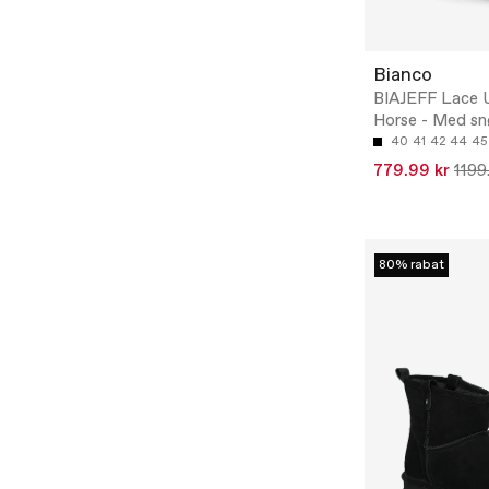
Bianco
BIAJEFF Lace 
Horse - Med sn
40
41
42
44
45
779.99 kr
1199
80% rabat