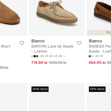
Få 
Bianco
Bianco
Short
BIAYORK Lace Up Suede
BIAIBIZA Pe
- Loafers
Suede - Loaf
40
41
42
44
45
40
41
714.99 kr
1099.99 kr
584.99 kr
89
99 kr
40% rabat
35% rabat