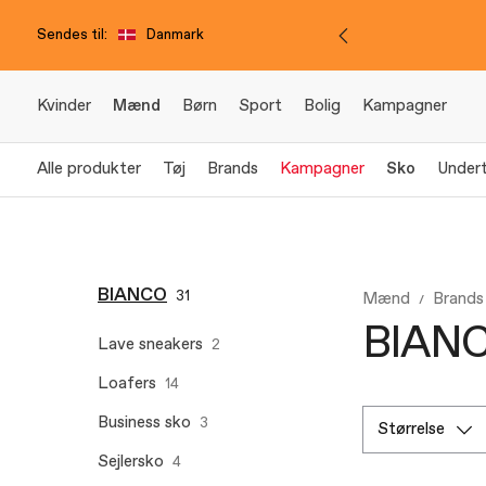
Sendes til:
Danmark
Kvinder
Mænd
Børn
Sport
Bolig
Kampagner
Alle produkter
Tøj
Brands
Kampagner
Sko
Undert
BIANCO
31
Mænd
Brands
BIANCO
Lave sneakers
2
Loafers
14
Business sko
3
størrelse
Sejlersko
4