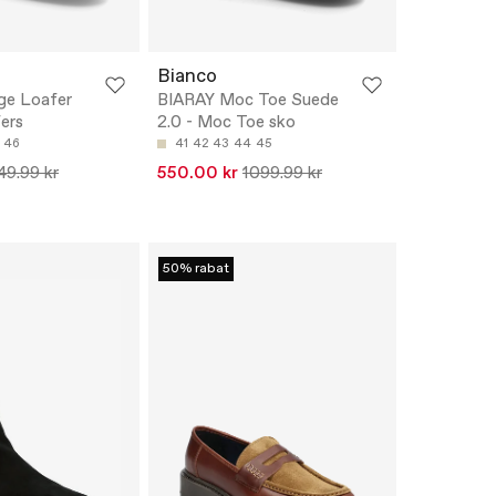
Bianco
ge Loafer
BIARAY Moc Toe Suede
fers
2.0 - Moc Toe sko
46
41
42
43
44
45
49.99 kr
550.00 kr
1099.99 kr
50% rabat