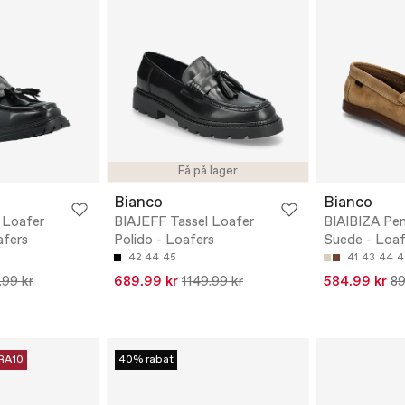
Få på lager
Bianco
Bianco
 Loafer
BIAJEFF Tassel Loafer
BIAIBIZA Pe
afers
Polido - Loafers
Suede - Loaf
42
44
45
41
43
44
4
.99 kr
689.99 kr
1149.99 kr
584.99 kr
89
RA10
40% rabat