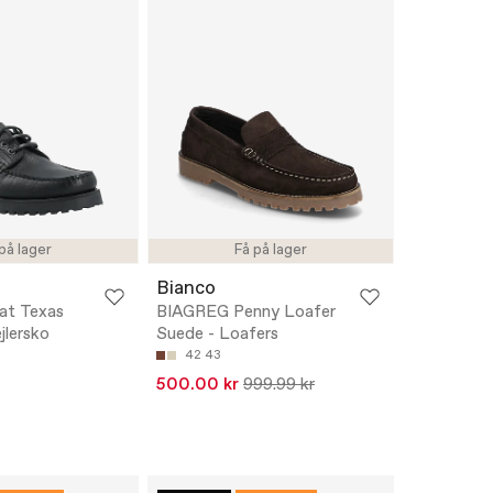
på lager
Få på lager
Bianco
at Texas
BIAGREG Penny Loafer
jlersko
Suede - Loafers
42
43
500.00 kr
999.99 kr