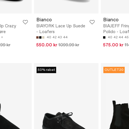
Bianco
Bianco
Up Crazy
BIAYORK Lace Up Suede
BIAJEFF Frin
øre
- Loafers
Polido - Loa
40
42
43
44
40
42
44
45
.99 kr
550.00 kr
1099.99 kr
575.00 kr
11
50% rabat
OUTLET20