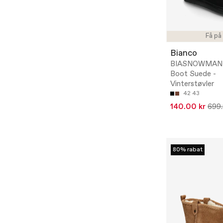
Få på
Bianco
BIASNOWMAN 
Boot Suede -
Vinterstøvler
42
43
140.00 kr
699.
80% rabat