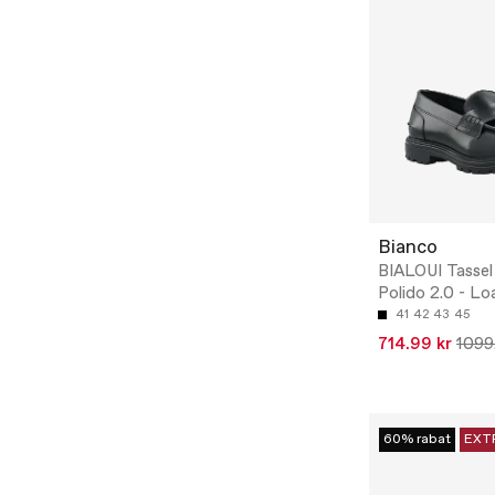
Bianco
BIALOUI Tassel
Polido 2.0 - Lo
41
42
43
45
714.99 kr
1099
60% rabat
EXT