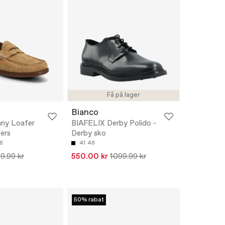
Få på lager
Bianco
nny Loafer
BIAFELIX Derby Polido -
ers
Derby sko
6
41
46
9.99 kr
550.00 kr
1099.99 kr
50% rabat