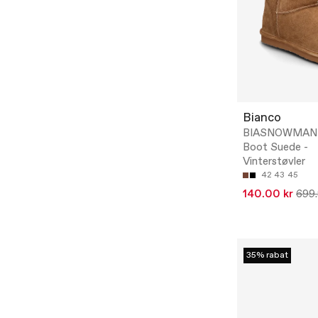
Bianco
BIASNOWMAN 
Boot Suede -
Vinterstøvler
42
43
45
140.00 kr
699.
35% rabat