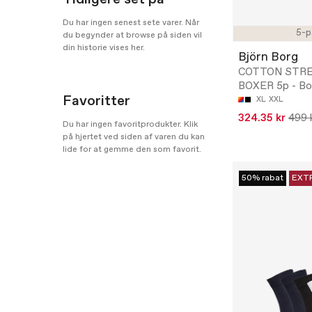
Du har ingen senest sete varer. Når
5-p
du begynder at browse på siden vil
din historie vises her.
Björn Borg
COTTON STR
BOXER 5p - Bo
Favoritter
XL
XXL
324.35 kr
499 
Du har ingen favoritprodukter. Klik
på hjertet ved siden af varen du kan
lide for at gemme den som favorit.
50% rabat
EXT