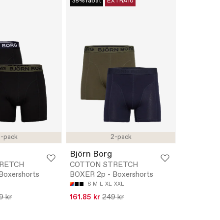
35% rabat
EXTRA10
-pack
2-pack
Björn Borg
RETCH
COTTON STRETCH
Boxershorts
BOXER 2p - Boxershorts
S
M
L
XL
XXL
9 kr
161.85 kr
249 kr