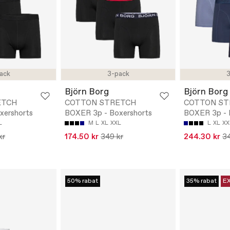
ack
3-pack
3
Björn Borg
Björn Borg
ETCH
COTTON STRETCH
COTTON ST
xershorts
BOXER 3p - Boxershorts
BOXER 3p - 
L
M
L
XL
XXL
L
XL
XX
kr
174.50 kr
349 kr
244.30 kr
34
50% rabat
35% rabat
E