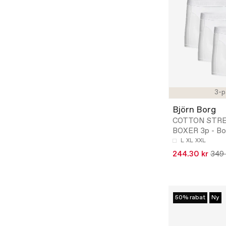
3-p
Björn Borg
COTTON STR
BOXER 3p - Bo
L
XL
XXL
244.30 kr
349 
50% rabat
Ny