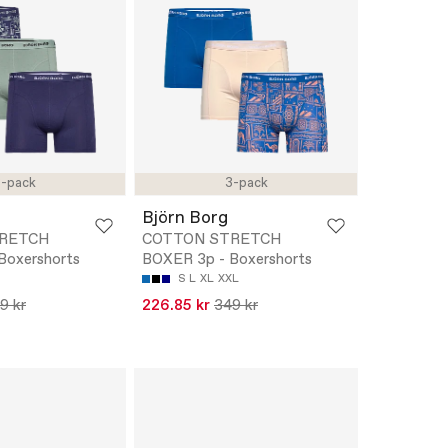
-pack
3-pack
Björn Borg
RETCH
COTTON STRETCH
Boxershorts
BOXER 3p - Boxershorts
S
L
XL
XXL
9 kr
226.85 kr
349 kr