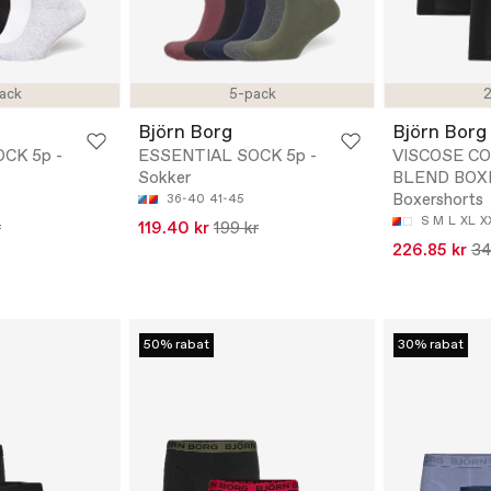
ack
5-pack
2
Björn Borg
Björn Borg
CK 5p -
ESSENTIAL SOCK 5p -
VISCOSE C
Sokker
BLEND BOXE
Boxershorts
36-40
41-45
S
M
L
XL
X
r
119.40 kr
199 kr
226.85 kr
34
50% rabat
30% rabat