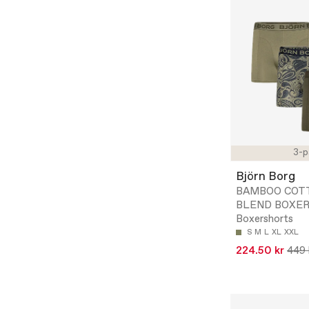
3-p
Björn Borg
BAMBOO COT
BLEND BOXER 
Boxershorts
S
M
L
XL
XXL
224.50 kr
449 