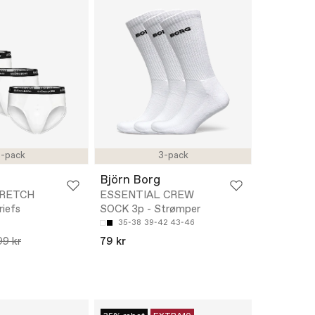
-pack
3-pack
Björn Borg
RETCH
ESSENTIAL CREW
riefs
SOCK 3p - Strømper
35-38
39-42
43-46
99 kr
79 kr