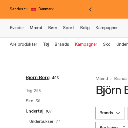
Sendes til:
Danmark
Kvinder
Mænd
Børn
Sport
Bolig
Kampagner
Alle produkter
Tøj
Brands
Kampagner
Sko
Under
Björn Borg
496
Mænd
Brands
Björn B
Tøj
295
Sko
58
Undertøj
107
brands
Underbukser
77