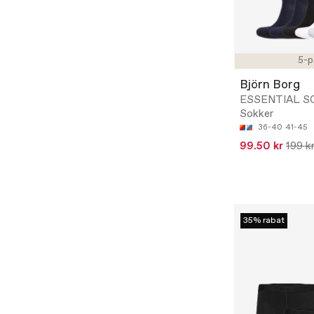
5-p
Björn Borg
ESSENTIAL SO
Sokker
36-40
41-45
99.50 kr
199 k
35% rabat