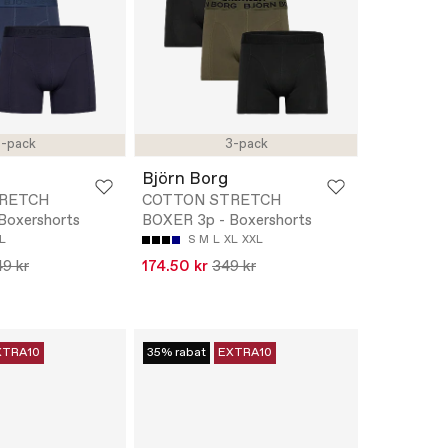
-pack
3-pack
Björn Borg
RETCH
COTTON STRETCH
Boxershorts
BOXER 3p - Boxershorts
L
S
M
L
XL
XXL
9 kr
174.50 kr
349 kr
XTRA10
35% rabat
EXTRA10