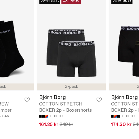
35% rabat
EXTRA10
30% rabat
ack
2-pack
2
Björn Borg
Björn Borg
REW
COTTON STRETCH
COTTON ST
ømper
BOXER 2p - Boxershorts
BOXER 2p - 
43-46
L
XL
XXL
L
XL
XXL
161.85 kr
249 kr
174.30 kr
24