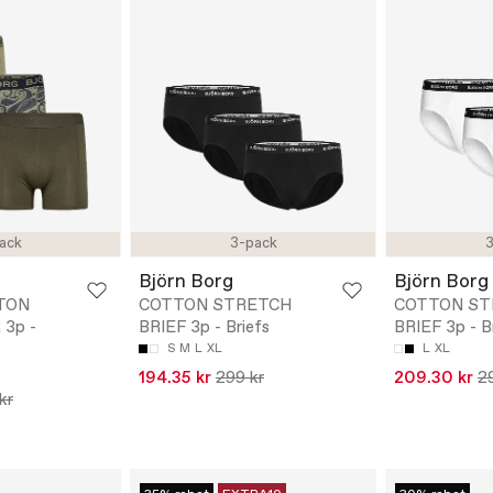
ack
3-pack
3
Björn Borg
Björn Borg
TON
COTTON STRETCH
COTTON ST
3p -
BRIEF 3p - Briefs
BRIEF 3p - B
S
M
L
XL
L
XL
194.35 kr
299 kr
209.30 kr
2
kr