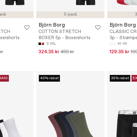
ack
5-pack
3
Björn Borg
Björn Borg
ETCH
COTTON STRETCH
CLASSIC C
xershorts
BOXER 5p - Boxershorts
3p - Strømp
S
XXL
41-45
kr
324.35 kr
499 kr
129.35 kr
199
RA10
40% rabat
35% rabat
E