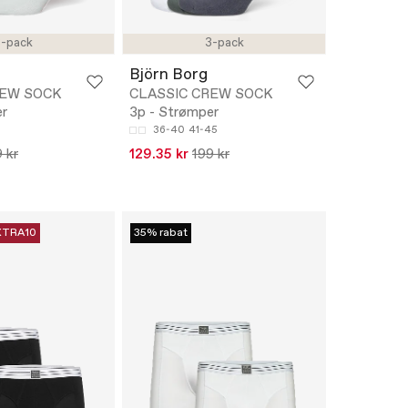
-pack
3-pack
Björn Borg
REW SOCK
CLASSIC CREW SOCK
er
3p - Strømper
36-40
41-45
 kr
129.35 kr
199 kr
XTRA10
35% rabat