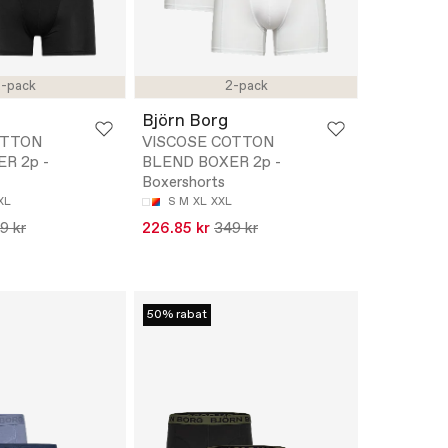
-pack
2-pack
Björn Borg
OTTON
VISCOSE COTTON
R 2p -
BLEND BOXER 2p -
Boxershorts
XL
S
M
XL
XXL
9 kr
226.85 kr
349 kr
50% rabat