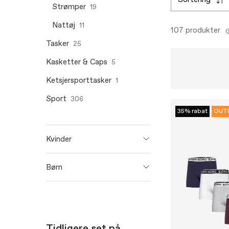
sortering
Strømper
19
Nattøj
11
107 produkter
Tasker
25
Kasketter & Caps
5
Ketsjersporttasker
1
Sport
306
35% rabat
OUT
Kvinder
Björn Borg
389
Børn
Björn Borg
117
Tidligere set på