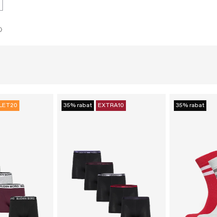
LET20
35% rabat
EXTRA10
35% rabat