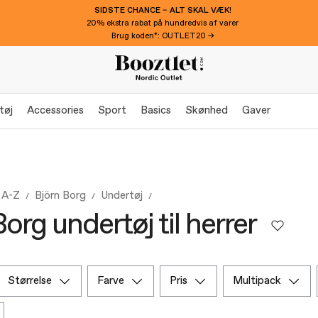
SIDSTE CHANCE – ALT SKAL VÆK!
20% ekstra rabat på hundredvis af varer
Brug koden*: OUTLET20 →
tøj
Accessories
Sport
Basics
Skønhed
Gaver
 A-Z
Björn Borg
Undertøj
org undertøj til herrer
størrelse
farve
pris
multipack