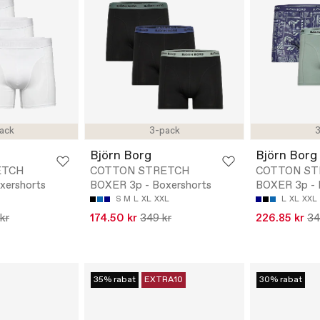
ack
3-pack
3
Björn Borg
Björn Borg
ETCH
COTTON STRETCH
COTTON ST
xershorts
BOXER 3p - Boxershorts
BOXER 3p - 
S
M
L
XL
XXL
L
XL
XXL
kr
174.50 kr
349 kr
226.85 kr
34
35% rabat
EXTRA10
30% rabat