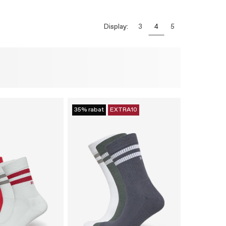
Display:
3
4
5
35% rabat
EXTRA10