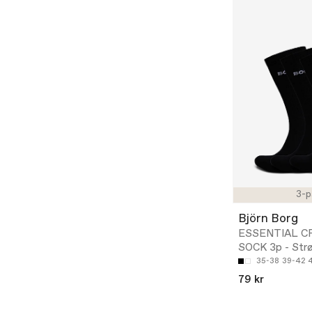
3-p
Björn Borg
ESSENTIAL C
SOCK 3p - Str
35-38
39-42
79 kr