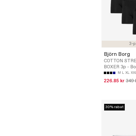
3-p
Björn Borg
COTTON STR
BOXER 3p - Bo
M
L
XL
XX
226.85 kr
349 
30% rabat