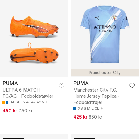
Manchester City
PUMA
PUMA
ULTRA 6 MATCH
Manchester City F.C.
FG/AG - Fodboldstøvler
Home Jersey Replica -
Fodboldtrøjer
40
40.5
41
42
42.5
XS
S
M
L
XL
450 kr
750 kr
425 kr
850 kr