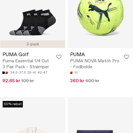
3-pack
PUMA Golf
PUMA
Puma Essential 1/4 Cut
PUMA NOVA Match Pro
3 Pair Pack - Strømper
- Fodbolde
34.5-37.5
38-41
42-47
III
92.65 kr
109 kr
360 kr
600 kr
50% rabat