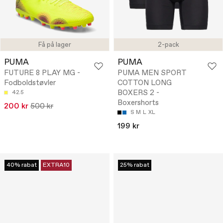
Få på lager
2-pack
PUMA
PUMA
FUTURE 8 PLAY MG -
PUMA MEN SPORT
Fodboldstøvler
COTTON LONG
BOXERS 2 -
42.5
Boxershorts
200 kr
500 kr
S
M
L
XL
199 kr
40% rabat
EXTRA10
25% rabat