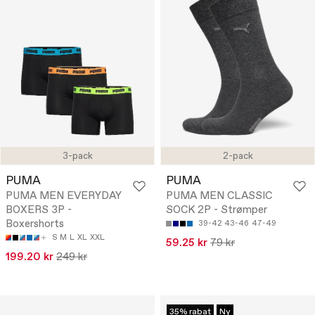
3-pack
2-pack
PUMA
PUMA
PUMA MEN EVERYDAY
PUMA MEN CLASSIC
BOXERS 3P -
SOCK 2P - Strømper
Boxershorts
39-42
43-46
47-49
S
M
L
XL
XXL
59.25 kr
79 kr
199.20 kr
249 kr
35% rabat
Ny