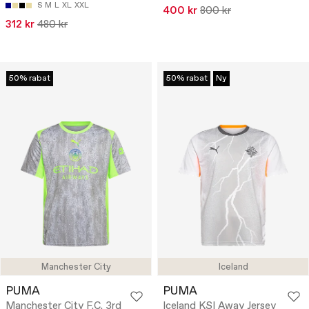
S
M
L
XL
XXL
400 kr
800 kr
312 kr
480 kr
50% rabat
50% rabat
Ny
Manchester City
Iceland
PUMA
PUMA
Manchester City F.C. 3rd
Iceland KSI Away Jersey