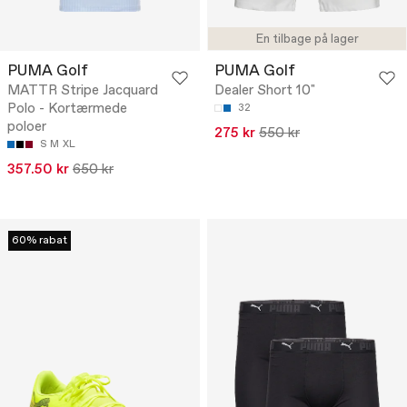
En tilbage på lager
PUMA Golf
PUMA Golf
MATTR Stripe Jacquard
Dealer Short 10"
Polo - Kortærmede
32
poloer
275 kr
550 kr
S
M
XL
357.50 kr
650 kr
60% rabat