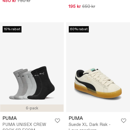
450 kr
750 kr
195 kr
650 kr
15% rabat
60% rabat
6-pack
PUMA
PUMA
PUMA UNISEX CREW
Suede XL Dark Risk -