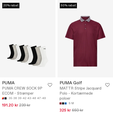
20% rabat
50% rabat
PUMA
PUMA Golf
PUMA CREW SOCK 9P
MATTR Stripe Jacquard
ECOM - Strømper
Polo - Kortærmede
poloer
35-38
39-42
43-46
47-49
S
M
191.20 kr
239 kr
325 kr
650 kr