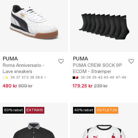
PUMA
PUMA
Roma Anniversario -
PUMA CREW SOCK 9P
Lave sneakers
ECOM - Strømper
36
37
37.5
38
38.5
35-38
39-42
43-46
47-49
480 kr
800 kr
179.25 kr
239 kr
60% rabat
EXTRA10
40% rabat
OUTLET20