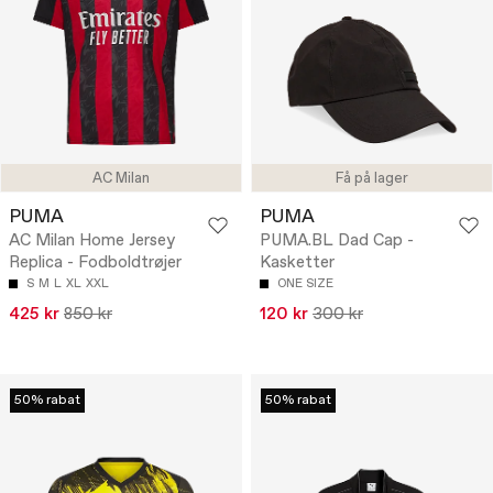
AC Milan
Få på lager
PUMA
PUMA
AC Milan Home Jersey
PUMA.BL Dad Cap -
Replica - Fodboldtrøjer
Kasketter
S
M
L
XL
XXL
ONE SIZE
425 kr
850 kr
120 kr
300 kr
50% rabat
50% rabat