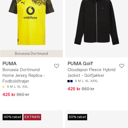
Borussia Dortmund
PUMA
PUMA Golf
Borussia Dortmund
Cloudspun Fleece Hybrid
Home Jersey Replica -
Jacket - Golfjakker
Fodboldtrøjer
S
M
L
XL
XXXL
S
M
L
XL
XXL
425 kr
850 kr
425 kr
850 kr
40% rabat
EXTRA10
50% rabat