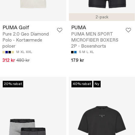
2-pack
PUMA Golf
PUMA
Pure 2.0 Geo Diamond
PUMA MEN SPORT
Polo - Kortærmede
MICROFIBER BOXERS
poloer
2P - Boxershorts
M
XL
XXL
S
M
L
XL
312 kr
480 kr
179 kr
20% rabat
40% rabat
Ny