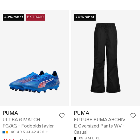
40% rabat
EXTRA10
70% rabat
PUMA
PUMA
ULTRA 6 MATCH
FUTURE.PUMA.ARCHIV
FG/AG - Fodboldstøvler
E Oversized Pants WV -
Casual
40
40.5
41
42
42.5
XS
S
M
L
XL