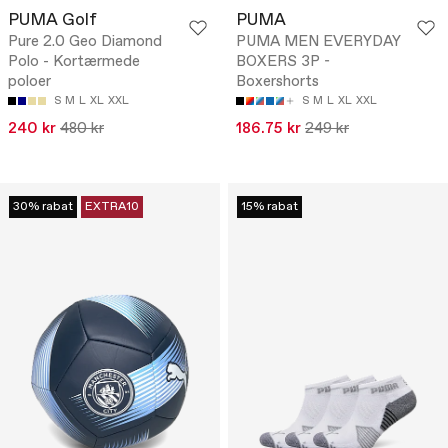
PUMA Golf
PUMA
Pure 2.0 Geo Diamond
PUMA MEN EVERYDAY
Polo - Kortærmede
BOXERS 3P -
poloer
Boxershorts
S
M
L
XL
XXL
S
M
L
XL
XXL
240 kr
480 kr
186.75 kr
249 kr
30% rabat
EXTRA10
15% rabat