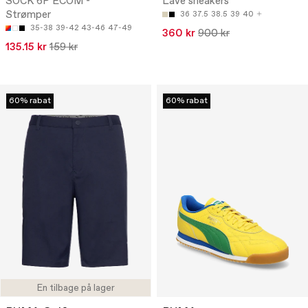
SOCK 6P ECOM -
Lave sneakers
Strømper
36
37.5
38.5
39
40
35-38
39-42
43-46
47-49
360 kr
900 kr
135.15 kr
159 kr
60% rabat
60% rabat
En tilbage på lager