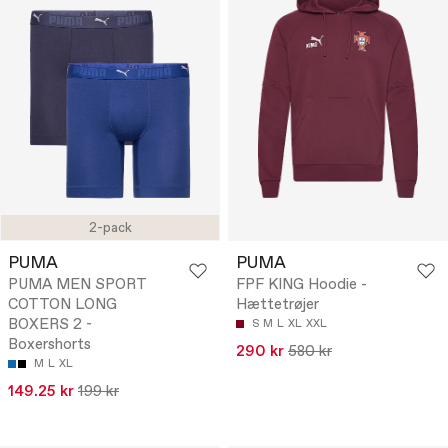
2-pack
PUMA
PUMA
PUMA MEN SPORT
FPF KING Hoodie -
COTTON LONG
Hættetrøjer
BOXERS 2 -
S
M
L
XL
XXL
Boxershorts
290 kr
580 kr
M
L
XL
149.25 kr
199 kr