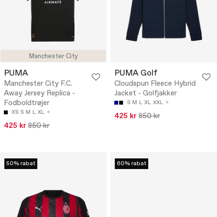
Manchester City
PUMA
PUMA Golf
Manchester City F.C.
Cloudspun Fleece Hybrid
Away Jersey Replica -
Jacket - Golfjakker
Fodboldtrøjer
S
M
L
XL
XXL
XS
S
M
L
XL
425 kr
850 kr
425 kr
850 kr
50% rabat
60% rabat