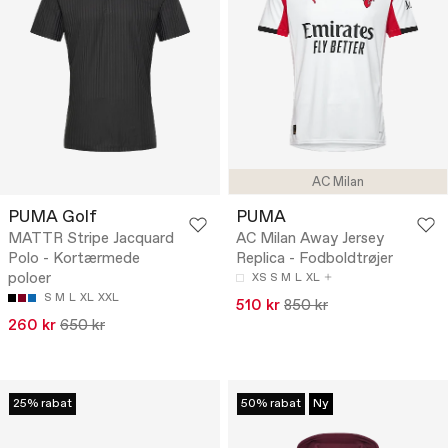
AC Milan
PUMA Golf
PUMA
MATTR Stripe Jacquard
AC Milan Away Jersey
Polo - Kortærmede
Replica - Fodboldtrøjer
poloer
XS
S
M
L
XL
S
M
L
XL
XXL
510 kr
850 kr
260 kr
650 kr
25% rabat
50% rabat
Ny