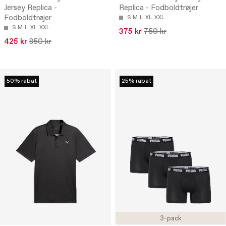
Jersey Replica -
Replica - Fodboldtrøjer
Fodboldtrøjer
S
M
L
XL
XXL
S
M
L
XL
XXL
375 kr
750 kr
425 kr
850 kr
50% rabat
25% rabat
3-pack