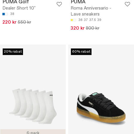
PUMA Golf
PUMA
Dealer Short 10"
Roma Anniversario -
Lave sneakers
38
36
37
37.5
39
220 kr
550 kr
320 kr
800 kr
20% rabat
60% rabat
6-pack