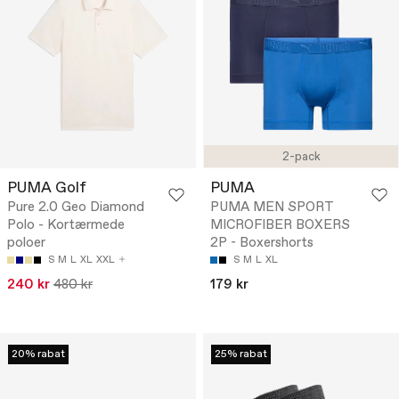
2-pack
PUMA Golf
PUMA
Pure 2.0 Geo Diamond
PUMA MEN SPORT
Polo - Kortærmede
MICROFIBER BOXERS
poloer
2P - Boxershorts
S
M
L
XL
XXL
S
M
L
XL
240 kr
480 kr
179 kr
20% rabat
25% rabat