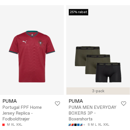
25% rabat
3-pack
PUMA
PUMA
Portugal FPF Home
PUMA MEN EVERYDAY
Jersey Replica -
BOXERS 3P -
Fodboldtrøjer
Boxershorts
M
XL
XXL
S
M
L
XL
XXL