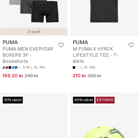
3-pack
PUMA
PUMA
PUMA MEN EVERYDAY
M PUMA X HYROX
BOXERS 3P -
LIFESTYLE TEE - T-
Boxershorts
shirts
S
M
L
XL
XXL
L
XL
XXL
199.20 kr
249 kr
210 kr
350 kr
15% rabat
40% rabat
EXTRA10