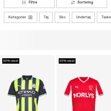
filtre
sortering
kategorier
tøj
sko
undertøj
taske
60% rabat
50% rabat