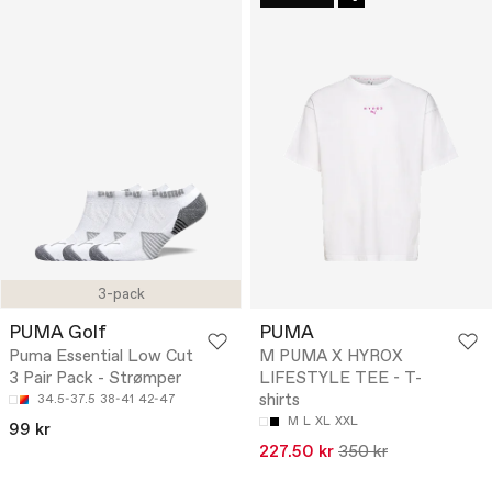
3-pack
PUMA Golf
PUMA
Puma Essential Low Cut
M PUMA X HYROX
3 Pair Pack - Strømper
LIFESTYLE TEE - T-
shirts
34.5-37.5
38-41
42-47
M
L
XL
XXL
99 kr
227.50 kr
350 kr