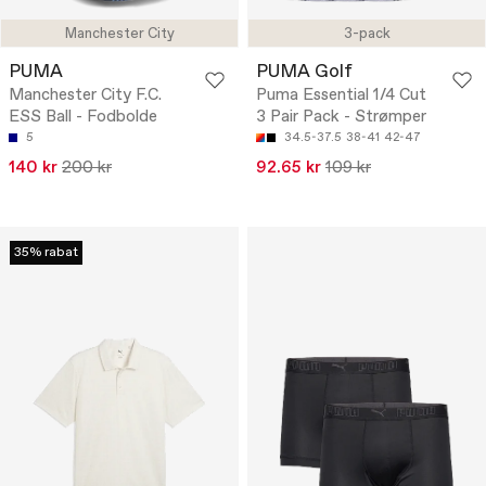
Manchester City
3-pack
PUMA
PUMA Golf
Manchester City F.C.
Puma Essential 1/4 Cut
ESS Ball - Fodbolde
3 Pair Pack - Strømper
5
34.5-37.5
38-41
42-47
140 kr
200 kr
92.65 kr
109 kr
35% rabat