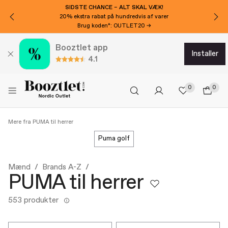
VIL DU HAVE 100 KR EKSTRA RABAT?
Tilmeld dig nyhedsbrevet!
Booztlet app
installer
4.1
0
0
Mere fra PUMA til herrer
puma golf
Mænd
Brands A-Z
PUMA til herrer
553 produkter