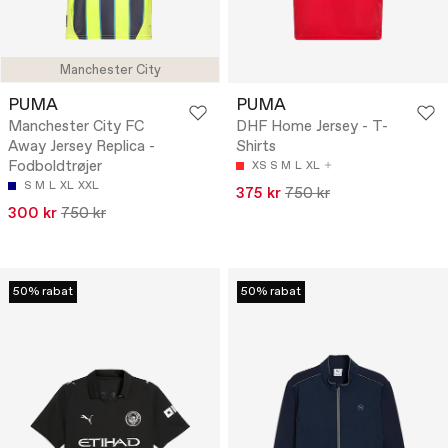
Manchester City
PUMA
PUMA
Manchester City FC
DHF Home Jersey - T-
Away Jersey Replica -
Shirts
Fodboldtrøjer
XS
S
M
L
XL
S
M
L
XL
XXL
375 kr
750 kr
300 kr
750 kr
50% rabat
50% rabat