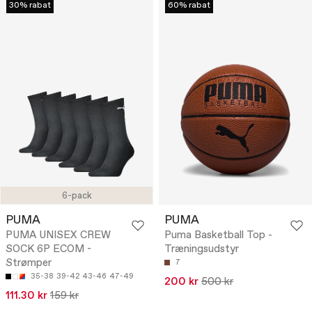
30% rabat
60% rabat
6-pack
PUMA
PUMA
PUMA UNISEX CREW
Puma Basketball Top -
SOCK 6P ECOM -
Træningsudstyr
Strømper
7
35-38
39-42
43-46
47-49
200 kr
500 kr
111.30 kr
159 kr