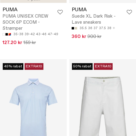
PUMA
PUMA
PUMA UNISEX CREW
Suede XL Dark Risk -
SOCK 6P ECOM -
Lave sneakers
Strømper
35.5
36
37
37.5
38
35-38
39-42
43-46
47-49
360 kr
900 kr
127.20 kr
159 kr
45% rabat
EXTRA10
50% rabat
EXTRA10