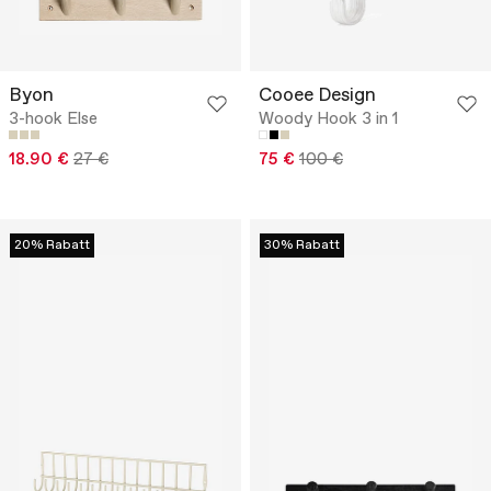
Byon
Cooee Design
3-hook Else
Woody Hook 3 in 1
18.90 €
27 €
75 €
100 €
20% Rabatt
30% Rabatt