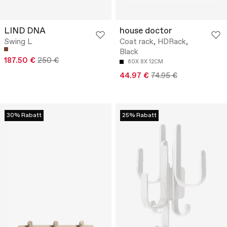
LIND DNA
house doctor
Swing L
Coat rack, HDRack,
Black
187.50 €
250 €
60X 8X 12CM
44.97 €
74.95 €
30% Rabatt
25% Rabatt