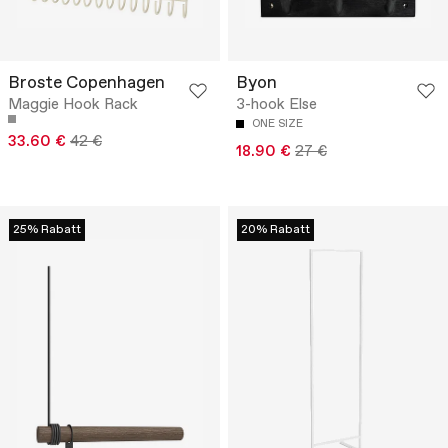
Broste Copenhagen
Byon
Maggie Hook Rack
3-hook Else
ONE SIZE
33.60 €
42 €
18.90 €
27 €
25% Rabatt
20% Rabatt