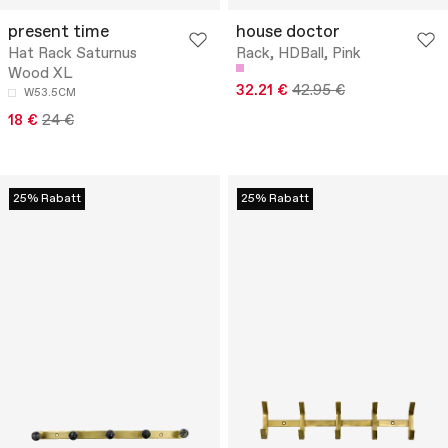
present time
house doctor
Hat Rack Saturnus
Rack, HDBall, Pink
Wood XL
32.21 €
42.95 €
W53.5CM
18 €
24 €
25% Rabatt
25% Rabatt