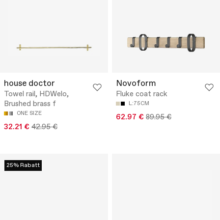
house doctor
Novoform
Towel rail, HDWelo,
Fluke coat rack
Brushed brass f
L:75CM
ONE SIZE
62.97 €
89.95 €
32.21 €
42.95 €
25% Rabatt