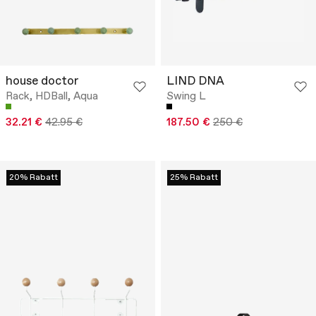
house doctor
LIND DNA
Rack, HDBall, Aqua
Swing L
32.21 €
42.95 €
187.50 €
250 €
20% Rabatt
25% Rabatt