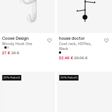
Cooee Design
house doctor
Woody Hook One
Coat rack, HDFlex,
Black
27 €
36 €
52.46 €
69.95 €
25% Rabatt
30% Rabatt