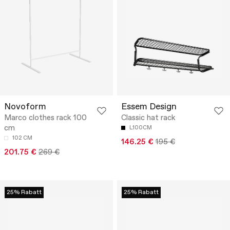
Novoform
Essem Design
Marco clothes rack 100
Classic hat rack
cm
L100CM
102 CM
146.25 €
195 €
201.75 €
269 €
25% Rabatt
25% Rabatt