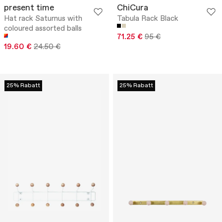
present time
ChiCura
Hat rack Saturnus with
Tabula Rack Black
coloured assorted balls
71.25 €
95 €
19.60 €
24.50 €
25% Rabatt
25% Rabatt