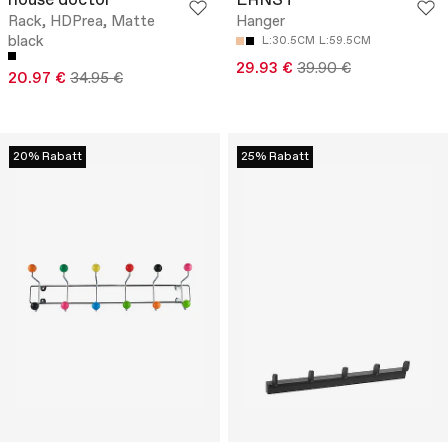
house doctor
ERNST
Rack, HDPrea, Matte
Hanger
black
L:30.5CM
L:59.5CM
29.93 €
39.90 €
20.97 €
34.95 €
20% Rabatt
25% Rabatt