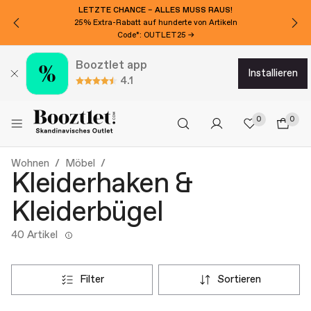
LETZTE CHANCE – ALLES MUSS RAUS!
25% Extra-Rabatt auf hunderte von Artikeln
Code*: OUTLET25 →
Booztlet app
installieren
4.1
0
0
Wohnen
Möbel
Kleiderhaken &
Kleiderbügel
40 Artikel
filter
sortieren