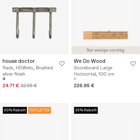
Nur wenige vorrätig
house doctor
We Do Wood
Rack, HDWelo, Brushed
Scoreboard Large
silver finish
Horizontal, 100 cm
24.71 €
32.95 €
226.95 €
50% Rabatt
OUTLET25
25% Rabatt