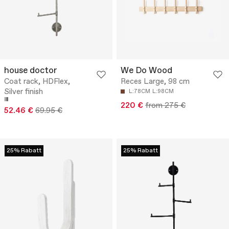
house doctor
We Do Wood
Coat rack, HDFlex,
Reces Large, 98 cm
Silver finish
L:78CM
L:98CM
220 €
from 275 €
52.46 €
69.95 €
25% Rabatt
25% Rabatt