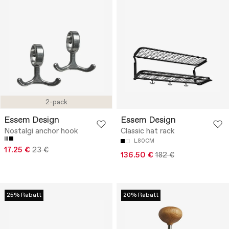
2-pack
Essem Design
Essem Design
Nostalgi anchor hook
Classic hat rack
L80CM
17.25 €
23 €
136.50 €
182 €
25% Rabatt
20% Rabatt