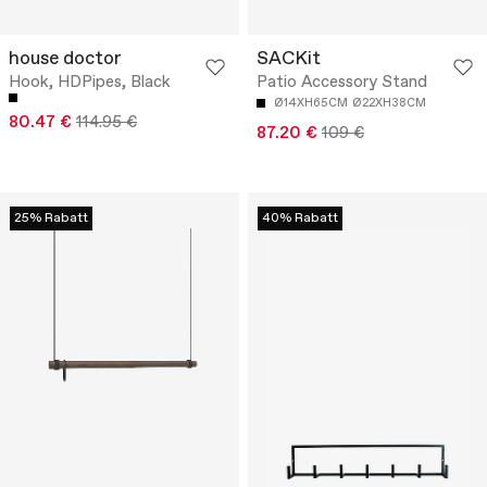
house doctor
SACKit
Hook, HDPipes, Black
Patio Accessory Stand
Ø14XH65CM
Ø22XH38CM
80.47 €
114.95 €
87.20 €
109 €
25% Rabatt
40% Rabatt