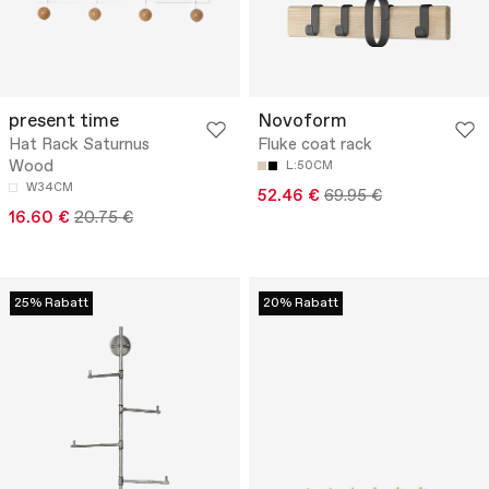
present time
Novoform
Hat Rack Saturnus
Fluke coat rack
Wood
L:50CM
W34CM
52.46 €
69.95 €
16.60 €
20.75 €
25% Rabatt
20% Rabatt