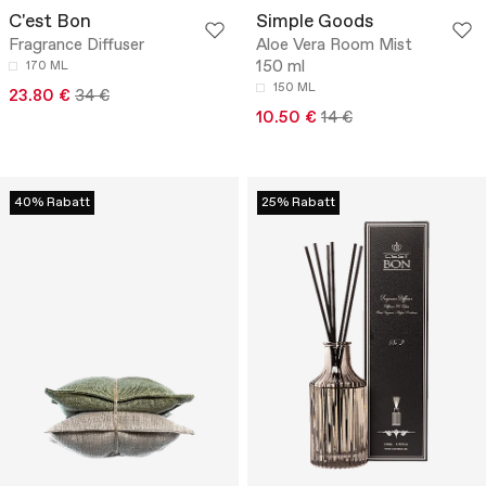
C'est Bon
Simple Goods
Fragrance Diffuser
Aloe Vera Room Mist
150 ml
170 ML
150 ML
23.80 €
34 €
10.50 €
14 €
40% Rabatt
25% Rabatt