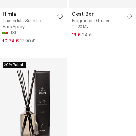
Himla
C'est Bon
Lavendula Scented
Fragrance Diffuser
Pad/Spray
130 ML
9X9
18 €
24 €
10.74 €
17.90 €
20% Rabatt