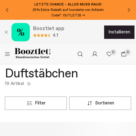
LETZTE CHANCE – ALLES MUSS RAUS!
25% Extra-Rabatt auf hunderte von Artikeln
Code*: OUTLET25 →
Booztlet app
installieren
4.1
0
0
Duftstäbchen
19 Artikel
filter
sortieren