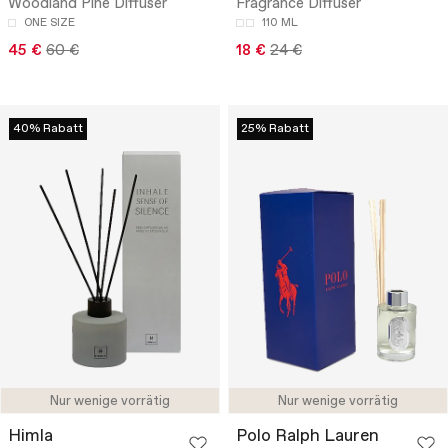
Woodland Pine Diffuser
Fragrance Diffuser
ONE SIZE
110 ML
45 €
60 €
18 €
24 €
40% Rabatt
25% Rabatt
Nur wenige vorrätig
Nur wenige vorrätig
Himla
Polo Ralph Lauren