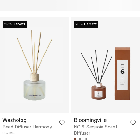
25% Rabatt
25% Rabatt
Washologi
Bloomingville
Reed Diffuser Harmony
NO.6-Sequoia Scent
Diffuser
225 ML
10 CL