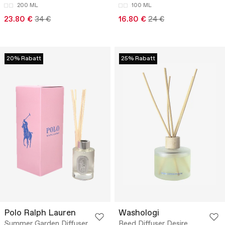
200 ML
100 ML
23.80 €
34 €
16.80 €
24 €
20% Rabatt
25% Rabatt
Polo Ralph Lauren
Washologi
Summer Garden Diffuser
Reed Diffuser Desire