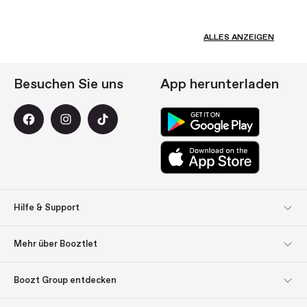
ALLES ANZEIGEN
Besuchen Sie uns
App herunterladen
Hilfe & Support
Kundendienst
Rücksendungen
Mehr über Booztlet
Lieferung
Bezahlung
Abonnieren Sie unseren
Impressum
Boozt Group entdecken
Newsletter
Boozt Group entdecken
Firmeninformation
Über uns
Lassen Sie sich inspirieren: