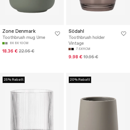
Zone Denmark
Södahl
Toothbrush mug Ume
Toothbrush holder
Vintage
8X 8X 10CM
7.5X11CM
18.36 €
22.95 €
9.98 €
19.95 €
25% Rabatt
20% Rabatt