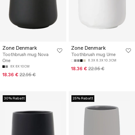
Zone Denmark
Zone Denmark
Toothbrush mug Nova
Toothbrush mug Ume
One
8.3X 8.3X 10.3CM
8X 8X 10CM
18.36 €
22.95 €
18.36 €
22.95 €
30% Rabatt
25% Rabatt