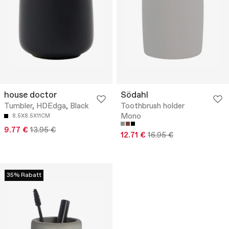
house doctor
Södahl
Tumbler, HDEdga, Black
Toothbrush holder
Mono
8.5X8.5X11CM
9.77 €
13.95 €
12.71 €
16.95 €
35% Rabatt