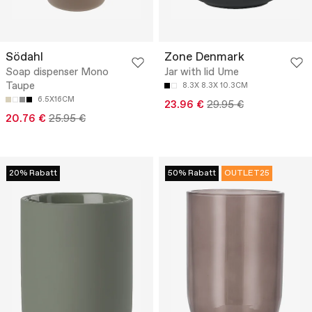
Södahl
Zone Denmark
Soap dispenser Mono
Jar with lid Ume
Taupe
8.3X 8.3X 10.3CM
6.5X16CM
23.96 €
29.95 €
20.76 €
25.95 €
20% Rabatt
50% Rabatt
OUTLET25