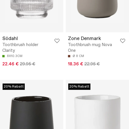
Södahl
Zone Denmark
Toothbrush holder
Toothbrush mug Nova
Clarity
One
8X10.3CM
Ø 8 CM
22.46 €
29.95 €
18.36 €
22.95 €
20% Rabatt
20% Rabatt