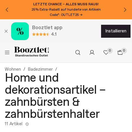
LETZTE CHANCE – ALLES MUSS RAUS!
25% Extra-Rabatt auf hunderte von Artikeln
Code*: OUTLET25 →
Booztlet app
installieren
4.1
0
0
Wohnen
Badezimmer
Home und
dekorationsartikel –
zahnbürsten &
zahnbürstenhalter
11 Artikel