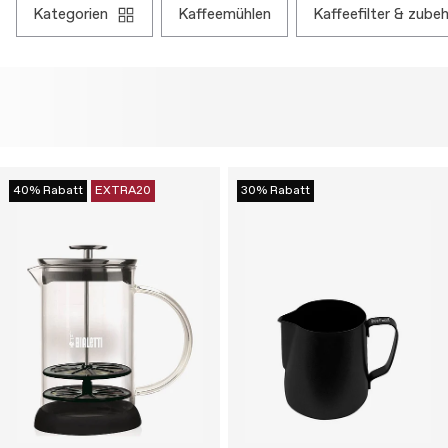
kategorien
kaffeemühlen
kaffeefilter & zube
40% Rabatt
EXTRA20
30% Rabatt