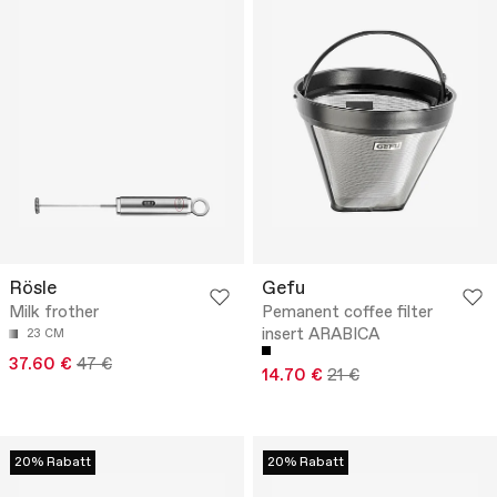
Rösle
Gefu
Milk frother
Pemanent coffee filter
insert ARABICA
23 CM
37.60 €
47 €
14.70 €
21 €
20% Rabatt
20% Rabatt