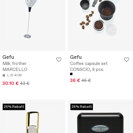
Gefu
Gefu
Milk frother
Coffee capsule set
MARCELLO
CONSCIO, 8 pcs.
L:21.4CM
36 €
45 €
30.10 €
43 €
25% Rabatt
25% Rabatt