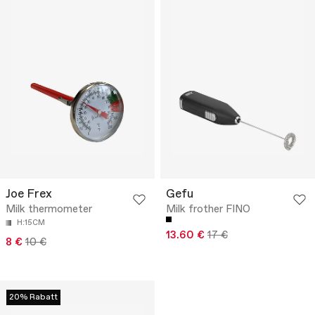
Joe Frex
Gefu
Milk thermometer
Milk frother FINO
H:15CM
13.60 €
17 €
8 €
10 €
20% Rabatt