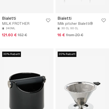
Bialetti
Bialetti
MILK FROTHER
Milk pitcher Bialetti®
240ML
30 CL
50 CL
121.60 €
152 €
16 €
from 20 €
30% Rabatt
20% Rabatt