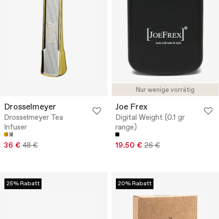
Nur wenige vorrätig
Drosselmeyer
Joe Frex
Drosselmeyer Tea
Digital Weight (0.1 gr
Infuser
range)
36 €
48 €
19.50 €
26 €
25% Rabatt
20% Rabatt