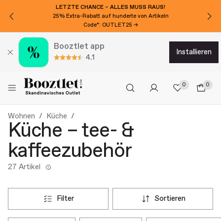
LETZTE CHANCE – ALLES MUSS RAUS!
25% Extra-Rabatt auf hunderte von Artikeln
Code*: OUTLET25 →
Booztlet app
installieren
4.1
0
0
Wohnen
Küche
Küche – tee- &
kaffeezubehör
27 Artikel
filter
sortieren