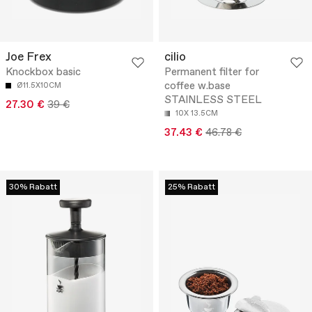
Joe Frex
cilio
Knockbox basic
Permanent filter for
coffee w.base
Ø11.5X10CM
STAINLESS STEEL
27.30 €
39 €
10X 13.5CM
37.43 €
46.78 €
30% Rabatt
25% Rabatt