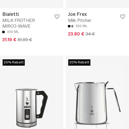
Bialetti
Joe Frex
MILK FROTHER
Milk Pitcher
MIRCO-WAVE
350 ML
330 ML
23.80 €
34 €
31.19 €
51.99 €
20% Rabatt
20% Rabatt