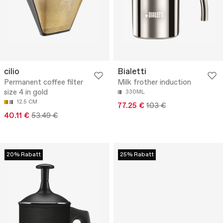
cilio
Bialetti
Permanent coffee filter
Milk frother induction
size 4 in gold
330ML
12.5 CM
77.25 €
103 €
40.11 €
53.49 €
20% Rabatt
25% Rabatt