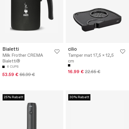
Bialetti
cilio
Milk Frother CREMA
Tamper mat 17,5 x 12,5
Bialetti®
cm
6 CUPS
16.99 €
22.65 €
53.59 €
66.99 €
25% Rabatt
30% Rabatt