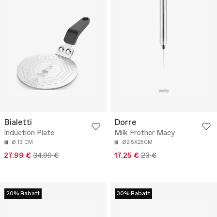
Bialetti
Dorre
Induction Plate
Milk Frother Macy
Ø 13 CM
Ø2.5X25CM
27.99 €
34.99 €
17.25 €
23 €
20% Rabatt
30% Rabatt