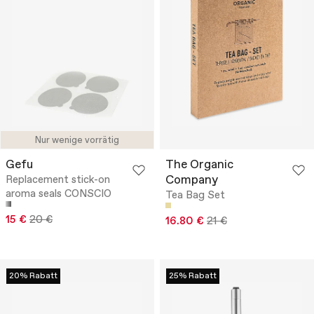
Nur wenige vorrätig
Gefu
The Organic
Company
Replacement stick-on
aroma seals CONSCIO
Tea Bag Set
15 €
20 €
16.80 €
21 €
20% Rabatt
25% Rabatt