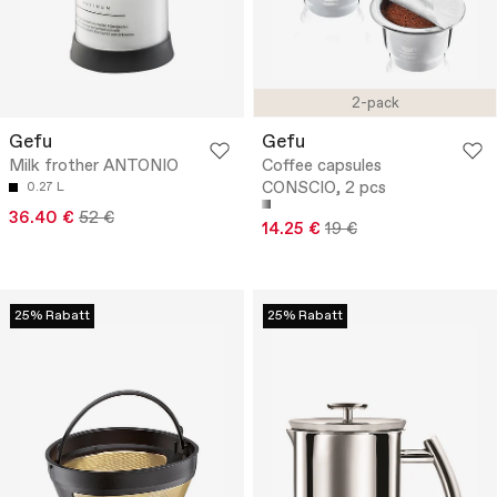
2-pack
Gefu
Gefu
Milk frother ANTONIO
Coffee capsules
CONSCIO, 2 pcs
0.27 L
36.40 €
52 €
14.25 €
19 €
25% Rabatt
25% Rabatt