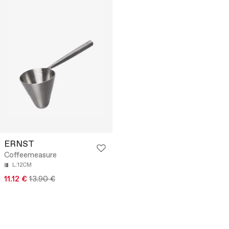
ERNST
Coffeemeasure
L:12CM
11.12 €
13.90 €