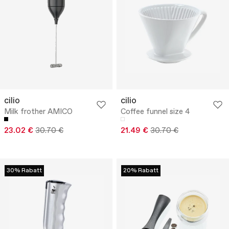
cilio
cilio
Milk frother AMICO
Coffee funnel size 4
23.02 €
30.70 €
21.49 €
30.70 €
30% Rabatt
20% Rabatt