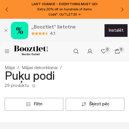
LAST CHANCE – EVERYTHING MUST GO!
Extra 20% off on hundreds of items
Code*: OUTLET20 →
„Booztlet” lietotne
instalēt
4.1
0
0
Mājai
Mājas dekorēšanai
Puķu podi
29 produktu
filtri
šķirot pēc