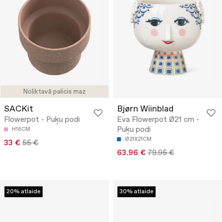
Noliktavā palicis maz
SACKit
Bjørn Wiinblad
Flowerpot - Puķu podi
Eva Flowerpot Ø21 cm -
Puķu podi
H16CM
Ø21X21CM
33 €
55 €
63.96 €
79.95 €
20% atlaide
30% atlaide