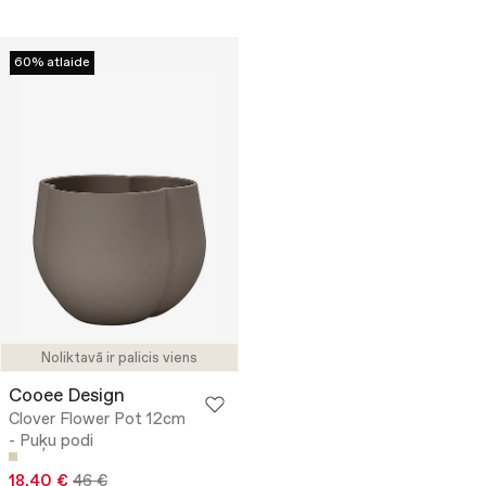
60% atlaide
Noliktavā ir palicis viens
Cooee Design
Clover Flower Pot 12cm
- Puķu podi
18.40 €
46 €