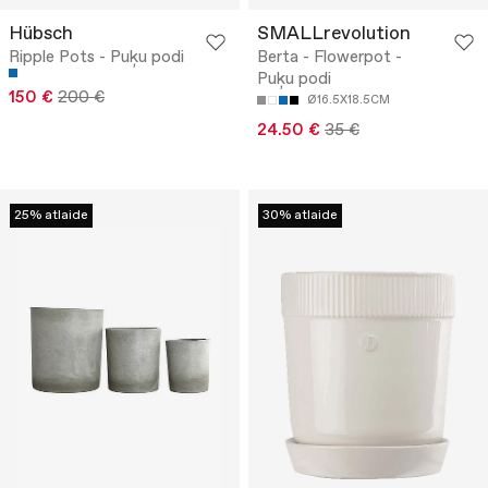
Hübsch
SMALLrevolution
Ripple Pots - Puķu podi
Berta - Flowerpot -
Puķu podi
150 €
200 €
Ø16.5X18.5CM
24.50 €
35 €
25% atlaide
30% atlaide