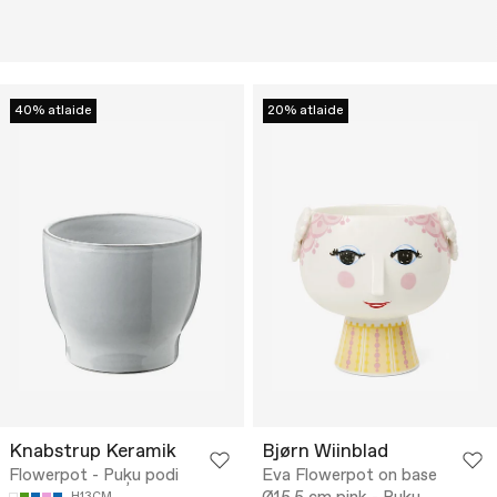
40% atlaide
20% atlaide
Knabstrup Keramik
Bjørn Wiinblad
Flowerpot - Puķu podi
Eva Flowerpot on base
H13CM