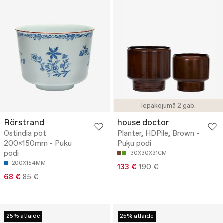
Iepakojumā 2 gab.
Rörstrand
house doctor
Ostindia pot
Planter, HDPile, Brown -
200x150mm - Puķu
Puķu podi
podi
30X30X31CM
200X154MM
133 €
190 €
68 €
85 €
25% atlaide
25% atlaide