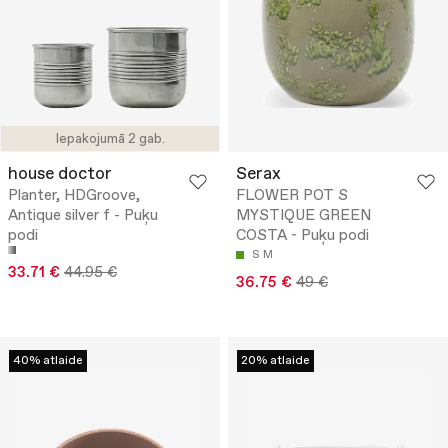
Iepakojumā 2 gab.
house doctor
Serax
Planter, HDGroove,
FLOWER POT S
Antique silver f - Puķu
MYSTIQUE GREEN
podi
COSTA - Puķu podi
S
M
33.71 €
44.95 €
36.75 €
49 €
40% atlaide
20% atlaide