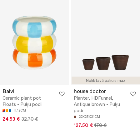
Noliktavā palicis maz
Balvi
house doctor
Ceramic plant pot
Planter, HDFunnel,
Floats - Puķu podi
Antique brown - Puķu
podi
H:12CM
22X25X31CM
24.53 €
32.70 €
127.50 €
170 €