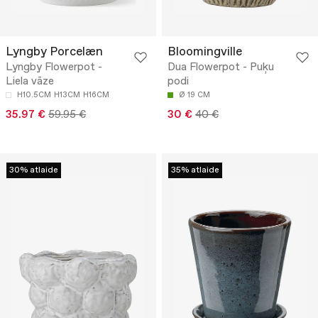
Lyngby Porcelæn
Bloomingville
Lyngby Flowerpot -
Dua Flowerpot - Puķu
Liela vāze
podi
H10.5CM
H13CM
H16CM
Ø 19 CM
35.97 €
59.95 €
30 €
40 €
30% atlaide
35% atlaide