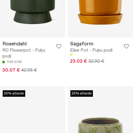
Rosendahl
Sagaform
RO Flowerpot - Puķu
Elise Pot - Puķu podi
podi
23.03 €
32.90 €
H26.5CM
30.07 €
42.95 €
25% atlaide
25% atlaide