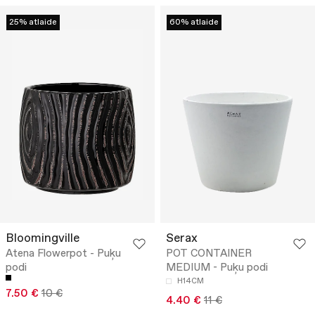
25% atlaide
60% atlaide
Bloomingville
Serax
Atena Flowerpot - Puķu
POT CONTAINER
podi
MEDIUM - Puķu podi
H14CM
7.50 €
10 €
4.40 €
11 €