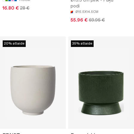
Ø15.5 cm pink - Puķu
podi
16.80 €
28 €
Ø15.5X14.5CM
55.96 €
69.95 €
20% atlaide
35% atlaide