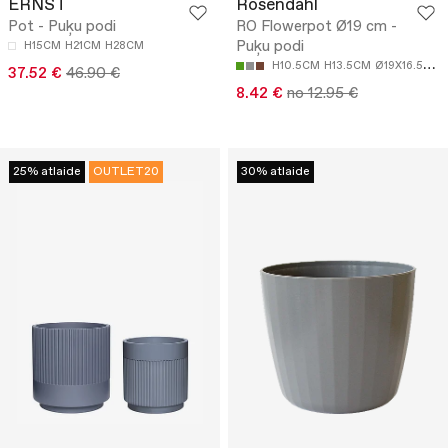
ERNST
Rosendahl
Pot - Puķu podi
RO Flowerpot Ø19 cm -
Puķu podi
H15CM
H21CM
H28CM
H10.5CM
H13.5CM
Ø19X16.5CM
37.52 €
46.90 €
8.42 €
no 12.95 €
25% atlaide
OUTLET20
30% atlaide