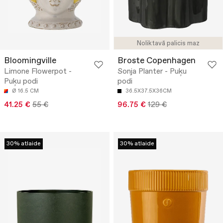
Noliktavā palicis maz
Bloomingville
Broste Copenhagen
Limone Flowerpot -
Sonja Planter - Puķu
Puķu podi
podi
Ø 16.5 CM
36.5X37.5X36CM
41.25 €
55 €
96.75 €
129 €
30% atlaide
30% atlaide