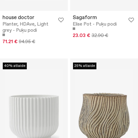
house doctor
Sagaform
Planter, HDAve, Light
Elise Pot - Puķu podi
grey - Puķu podi
23.03 €
32.90 €
71.21 €
94.95 €
40% atlaide
25% atlaide