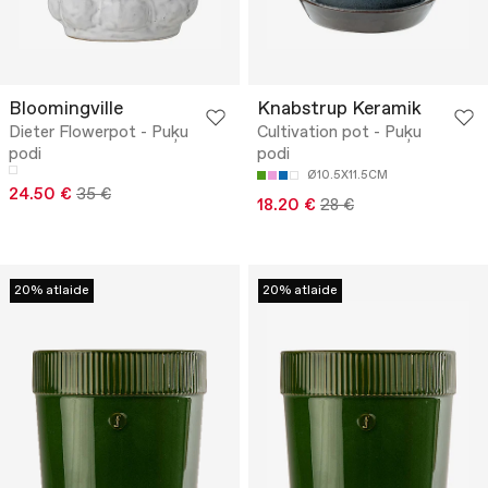
Bloomingville
Knabstrup Keramik
Dieter Flowerpot - Puķu
Cultivation pot - Puķu
podi
podi
Ø10.5X11.5CM
24.50 €
35 €
18.20 €
28 €
20% atlaide
20% atlaide