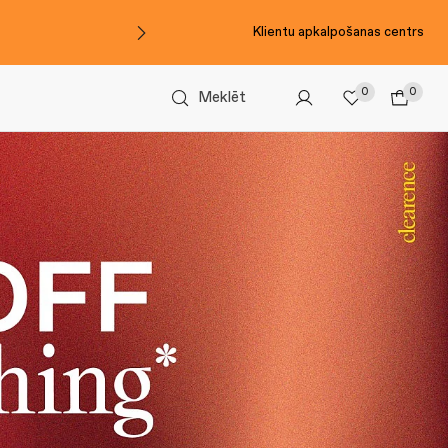
Klientu apkalpošanas centrs
0
0
Meklēt