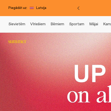
Piegādāt uz:
Latvija
Sievietēm
Vīriešiem
Bērniem
Sportam
Mājai
Kam