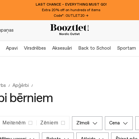
LAST CHANCE – EVERYTHING MUST GO!
Extra 20% off on hundreds of items
Code*: OUTLET20 →
paņas
Apavi
Virsdrēbes
Aksesuāri
Back to School
Sportam
rbs
Apģērbi
i bērniem
Meitenēm
Zēniem
zīmoli
cena