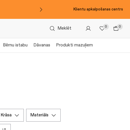
Klientu apkalpošanas centrs
0
0
Meklēt
Bērnu istabu
Dāvanas
Produkti mazuļiem
krāsa
materiāls