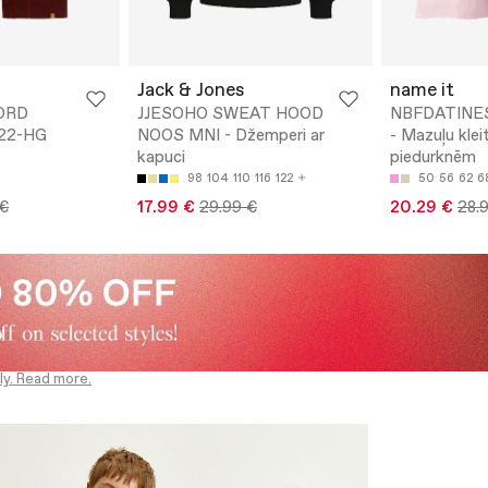
Jack & Jones
name it
ORD
JJESOHO SWEAT HOOD
NBFDATINE
22-HG
NOOS MNI - Džemperi ar
- Mazuļu klei
kapuci
piedurknēm
98
104
110
116
122
50
56
62
6
 €
17.99 €
29.99 €
20.29 €
28.
ly. Read more.