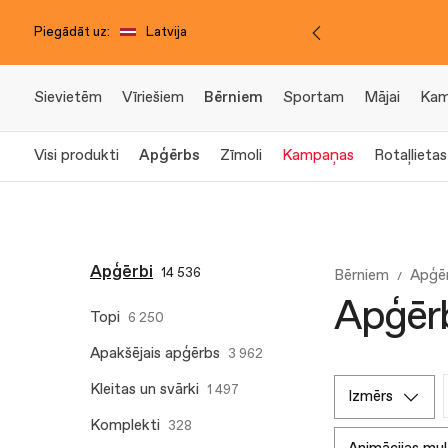
Piegādāt uz:
Latvija
Sievietēm
Vīriešiem
Bērniem
Sportam
Mājai
Kam
Visi produkti
Apģērbs
Zīmoli
Kampaņas
Rotaļlietas
Apģērbi
14 536
Bērniem
Apģē
Apģērb
Topi
6 250
Apakšējais apģērbs
3 962
Kleitas un svārki
1 497
izmērs
Komplekti
328