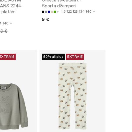
IDE ASYM
O-neck sweatshirt -
ANS 2244-
Sporta džemperi
r platām
116
122
128
134
140
9 €
4
140
99 €
EXTRA15
50% atlaide
EXTRA15