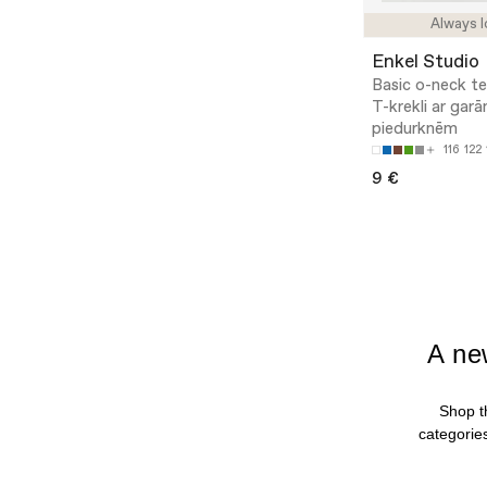
Always l
Enkel Studio
Basic o-neck te
T-krekli ar gar
piedurknēm
116
122
9 €
A ne
Shop t
categorie