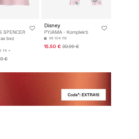
Disney
S SPENCER
PYJAMA - Komplekti
tas bez
98
104
116
15.50 €
30.99 €
8
74
99 €