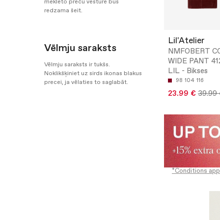
meklēto preču vēsture būs
redzama šeit.
Lil'Atelier
Vēlmju saraksts
NMFOBERT C
WIDE PANT 41
Vēlmju saraksts ir tukšs.
LIL - Bikses
Noklikšķiniet uz sirds ikonas blakus
98
104
116
precei, ja vēlaties to saglabāt.
23.99 €
39.99
*Conditions app