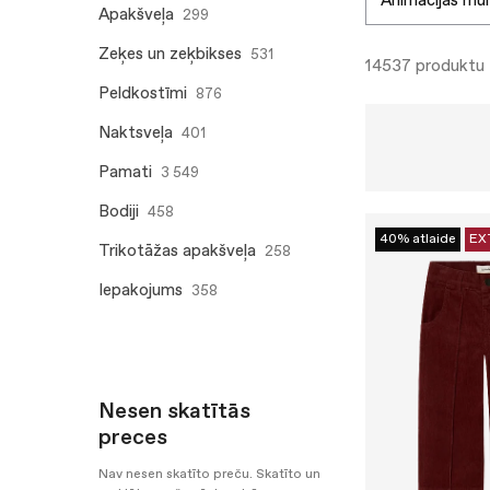
animācijas mu
Apakšveļa
299
Zeķes un zeķbikses
531
14537 produktu
Peldkostīmi
876
Naktsveļa
401
Pamati
3 549
Bodiji
458
40% atlaide
EX
Trikotāžas apakšveļa
258
Iepakojums
358
Nesen skatītās
preces
Nav nesen skatīto preču. Skatīto un