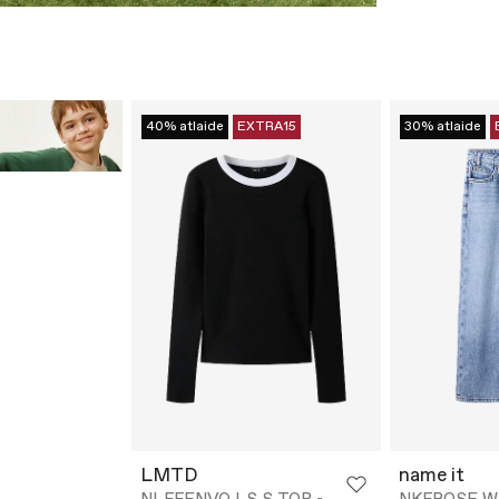
40% atlaide
EXTRA15
30% atlaide
LMTD
name it