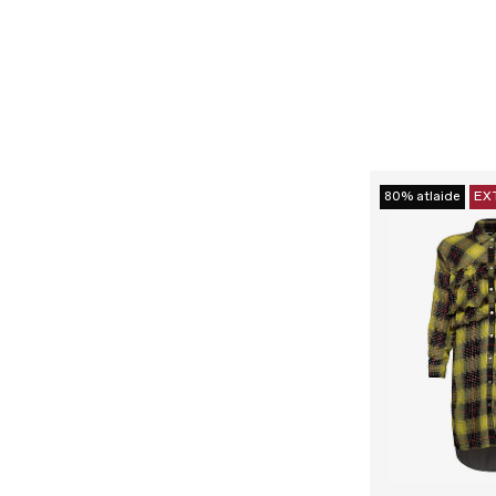
80% atlaide
EX