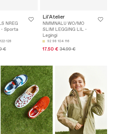
Lil'Atelier
S NREG
NMMNALU WO/MO
- Sporta
SLIM LEGGING LIL -
Legingi
122-128
92
98
104
116
9 €
17.50 €
34.99 €