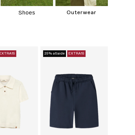
Outerwear
Shoes
EXTRA15
25% atlaide
EXTRA15