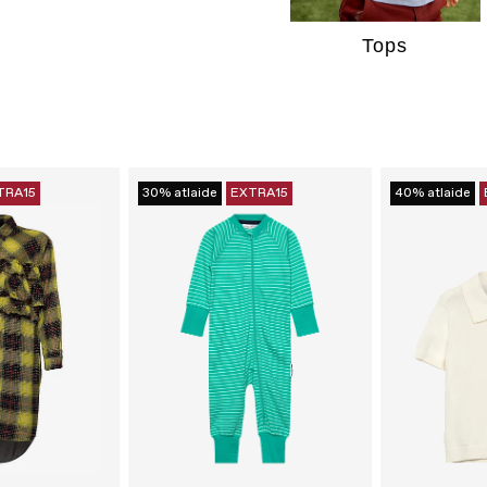
Tops
TRA15
30% atlaide
EXTRA15
40% atlaide