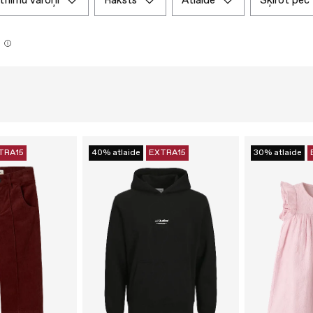
ltfilmu varoņi
raksts
atlaide
šķirot pēc
TRA15
40% atlaide
EXTRA15
30% atlaide