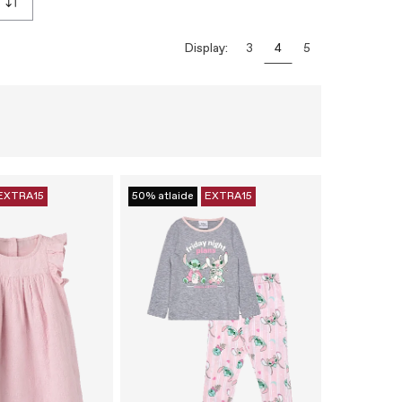
Display:
3
4
5
EXTRA15
50% atlaide
EXTRA15