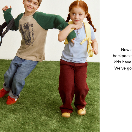
New s
backpacks
kids have
We've go