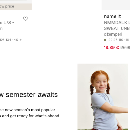
ow price
name it
e L/S -
NMMDALK L
ām
SWEAT UNB 
džemperi
128
134
140
92
98
110
116
18.89 €
26.9
w semester awaits
he new season's most popular
s and get ready for what's ahead.