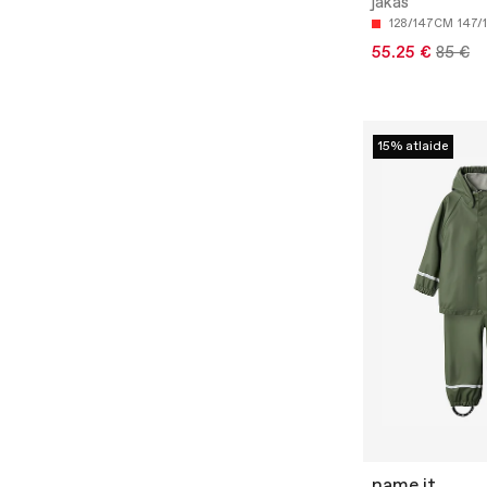
jakas
128/147CM
147/
55.25 €
85 €
15% atlaide
name it