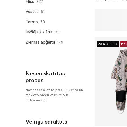
Flīss
227
Vestes
51
Termo
78
Iekšējais slānis
35
Ziemas apģērbi
149
35% atlaide
EX
Nesen skatītās
preces
Nav nesen skatīto preču. Skatīto un
meklēto preču vēsture būs
redzama šeit.
Vēlmju saraksts