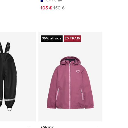
104
110
116
105 €
150 €
35% atlaide
EXTRA15
Viking