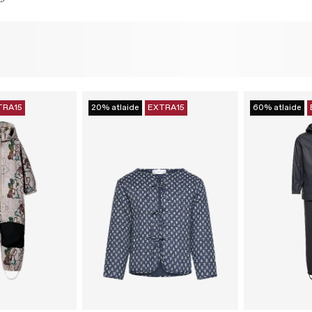
TRA15
20% atlaide
EXTRA15
60% atlaide