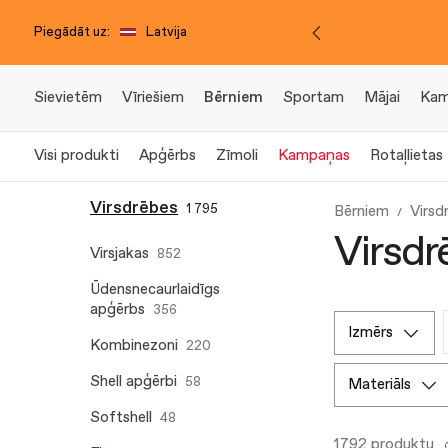
Piegādāt uz:
Latvija
Sievietēm
Vīriešiem
Bērniem
Sportam
Mājai
Kam
Visi produkti
Apģērbs
Zīmoli
Kampaņas
Rotaļlietas
Virsdrēbes
1 795
Bērniem
Virsd
Virsdr
Virsjakas
852
Ūdensnecaurlaidīgs
apģērbs
356
izmērs
Kombinezoni
220
Shell apģērbi
58
materiāls
Softshell
48
1792 produktu