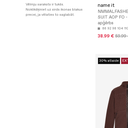
Vēlmju saraksts ir tukšs.
name it
Noklikšķiniet uz sirds ikonas blakus
NMMALFASHE
precei, ja vēlaties to saglabāt.
SUIT AOP FO - 
apģērbs
86
92
98
104
11
38.99 €
59.99
30% atlaide
EX