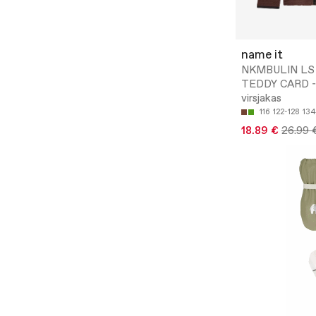
name it
NKMBULIN LS
TEDDY CARD - 
virsjakas
116
122-128
134
18.89 €
26.99 