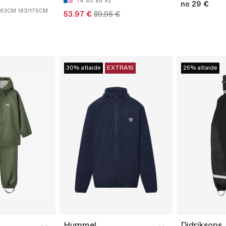
74
80
86
92
no 29 €
163CM
163/175CM
53.97 €
89.95 €
30% atlaide
EXTRA15
25% atlaide
Hummel
Didriksons