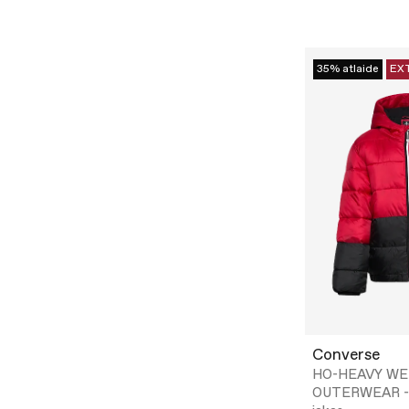
35% atlaide
EX
Converse
HO-HEAVY WE
OUTERWEAR -