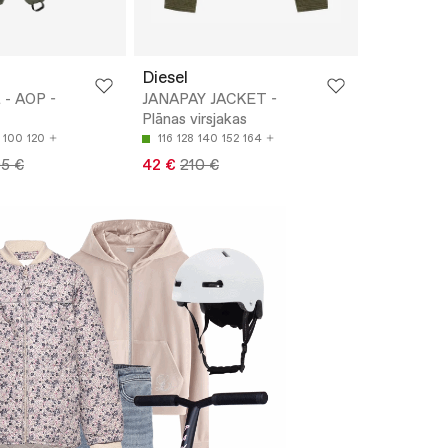
Diesel
 - AOP -
JANAPAY JACKET -
Plānas virsjakas
100
120
116
128
140
152
164
95 €
42 €
210 €