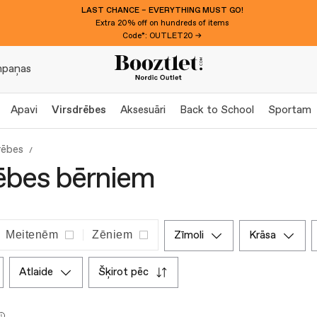
LAST CHANCE – EVERYTHING MUST GO!
Extra 20% off on hundreds of items
Code*: OUTLET20 →
paņas
Apavi
Virsdrēbes
Aksesuāri
Back to School
Sportam
rēbes
ēbes bērniem
Meitenēm
Zēniem
zīmoli
krāsa
atlaide
šķirot pēc