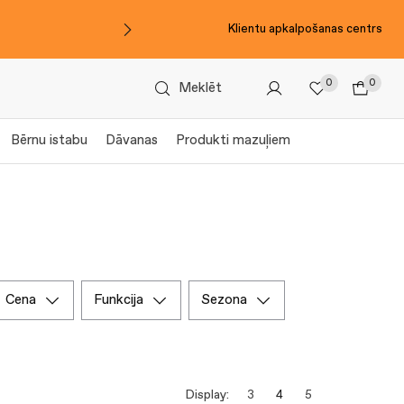
Klientu apkalpošanas centrs
0
0
Meklēt
Bērnu istabu
Dāvanas
Produkti mazuļiem
cena
funkcija
sezona
Display:
3
4
5