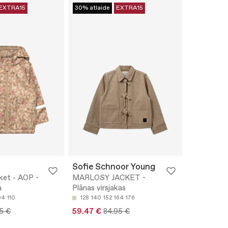
EXTRA15
30% atlaide
EXTRA15
Sofie Schnoor Young
ket - AOP -
MARLOSY JACKET -
a
Plānas virsjakas
04
110
128
140
152
164
176
5 €
59.47 €
84.95 €