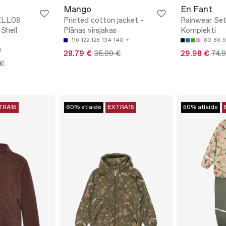
Mango
En Fant
LL08
Printed cotton jacket -
Rainwear Set
Shell
Plānas virsjakas
Komplekti
116
122
128
134
140
80
86
9
0
28.79 €
35.99 €
29.98 €
74.
 €
TRA15
60% atlaide
EXTRA15
50% atlaide