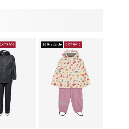
EXTRA15
25% atlaide
EXTRA15