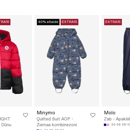
TRA15
40% atlaide
EXTRA15
EXTRA15
Minymo
Molo
IGHT
Quilted Suit AOP -
Zab - Apakšē
 Dūnu
Ziemas kombinezoni
92-98
98-1