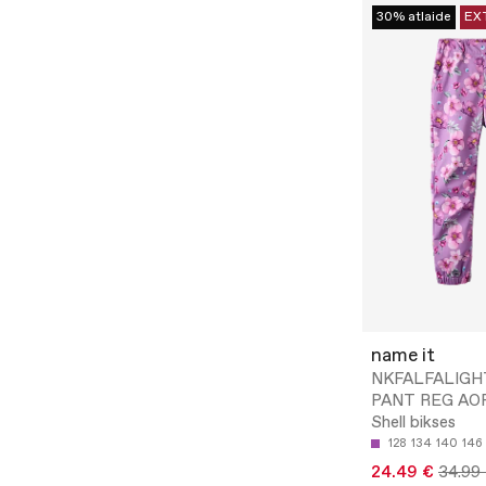
30% atlaide
EX
name it
NKFALFALIGH
PANT REG AOP
Shell bikses
128
134
140
146
24.49 €
34.99