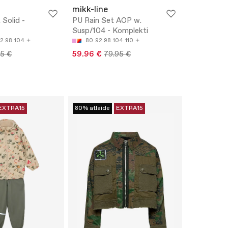
mikk-line
 Solid -
PU Rain Set AOP w.
Susp/104 - Komplekti
2
98
104
80
92
98
104
110
95 €
59.96 €
79.95 €
EXTRA15
80% atlaide
EXTRA15