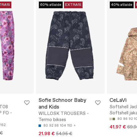
TRA15
60% atlaide
EXTRA15
40% atlaide
Sofie Schnoor Baby
CeLaVi
and Kids
T08
Softshell Jac
 FO -
Softshell jak
WILLOSK TROUSERS -
Termo bikses
80
86
92
1
152
80
92
98
104
110
41.97 €
69.9
 €
21.98 €
54.95 €