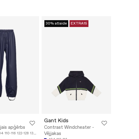
30% atlaide
EXTRA15
Gant Kids
jais apģērbs
Contrast Windcheater -
Vējjakas
04
110-116
122-128
134-140