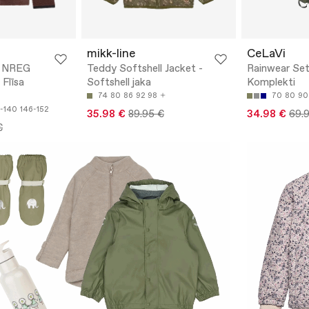
mikk-line
CeLaVi
 NREG
Teddy Softshell Jacket -
Rainwear Set
Flīsa
Softshell jaka
Komplekti
74
80
86
92
98
70
80
90
-140
146-152
35.98 €
89.95 €
34.98 €
69.
€