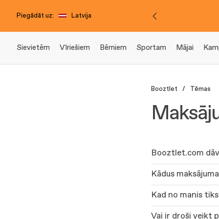
Piegādāt uz:
Latvija
Sievietēm
Vīriešiem
Bērniem
Sportam
Mājai
Kam
Booztlet
/
Tēmas
Maksāj
Booztlet.com dāv
Kādus maksājuma 
Kad no manis tiks
Vai ir droši veikt