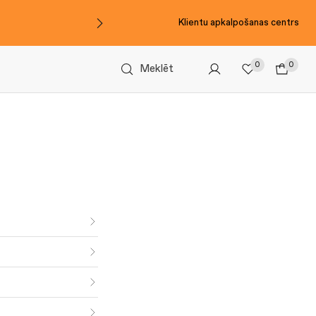
Klientu apkalpošanas centrs
0
0
Meklēt