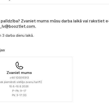
palīdzība? Zvaniet mums mūsu darba laikā vai rakstiet e
_lv@booztlet.com.
 3 darba dienu laikā.
jas
Zvaniet mums
+46 105515913
iek piemēroti vietējo zvanu tarifi)
15.6.-15.8.2026:
P–Pk: 9–17
Pk: 9-17:30