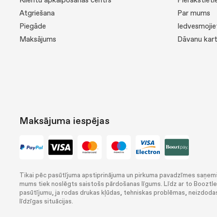
Klientu apkalpošanas centrs
Pierakstiet
Atgriešana
Par mums
Piegāde
Iedvesmojie
Maksājums
Dāvanu kar
Maksājuma iespējas
Tikai pēc pasūtījuma apstiprinājuma un pirkuma pavadzīmes saņem
mums tiek noslēgts saistošs pārdošanas līgums. Līdz ar to Booztlet
pasūtījumu, ja rodas drukas kļūdas, tehniskas problēmas, neizdodas
līdzīgas situācijas.