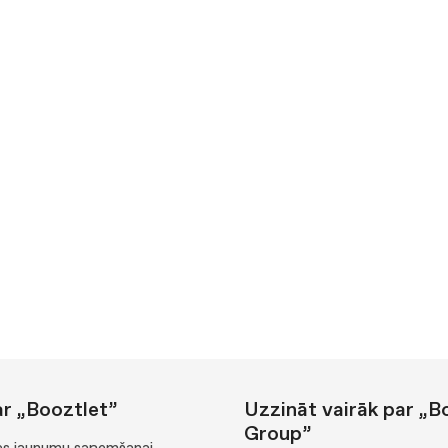
ar „Booztlet”
Uzzināt vairāk par „B
Group”