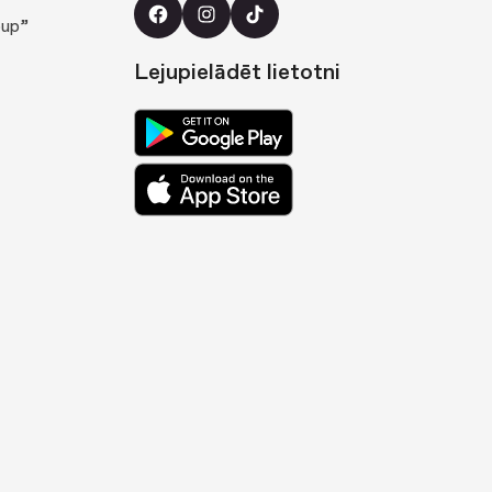
oup”
Lejupielādēt lietotni