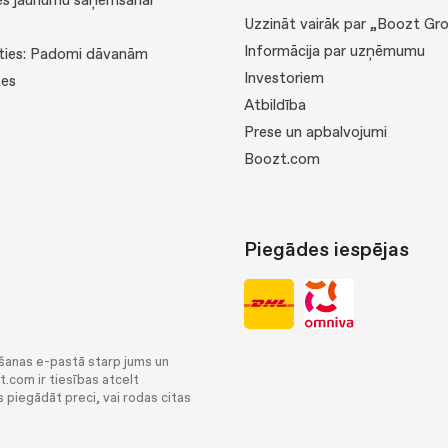
ies jaunumu saņemšanai
Uzzināt vairāk par „Boozt Gr
Informācija par uzņēmumu
ties: Padomi dāvanām
Investoriem
tes
Atbildība
Prese un apbalvojumi
Boozt.com
Piegādes iespējas
šanas e-pastā starp jums un
.com ir tiesības atcelt
 piegādāt preci, vai rodas citas