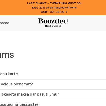
LAST CHANCE – EVERYTHING MUST GO!
Extra 20% off on hundreds of items
Code*: OUTLET20 →
paņas
ums
anu karte
veidus pieņemat?
 iekasēta maksa par pasūtījumu?
 pasūtījumu tiešsaistē?