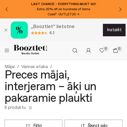
LAST CHANCE – EVERYTHING MUST GO!
Extra 20% off on hundreds of items
Code*: OUTLET20 →
„Booztlet” lietotne
instalēt
4.1
0
0
Mājai
Vannas istaba
Preces mājai,
interjeram – āķi un
pakaramie plaukti
8 produktu
filtri
šķirot pēc