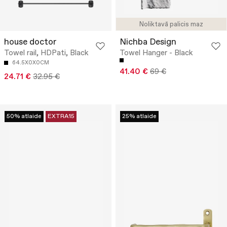
Noliktavā palicis maz
house doctor
Nichba Design
Towel rail, HDPati, Black
Towel Hanger - Black
64.5X0X0CM
41.40 €
69 €
24.71 €
32.95 €
50% atlaide
EXTRA15
25% atlaide