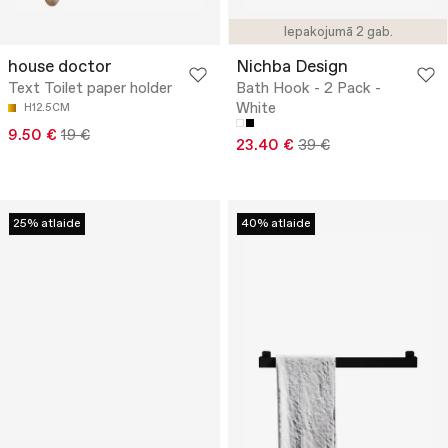
Iepakojumā 2 gab.
house doctor
Nichba Design
Text Toilet paper holder
Bath Hook - 2 Pack -
White
H12.5CM
9.50 €
19 €
23.40 €
39 €
25% atlaide
40% atlaide