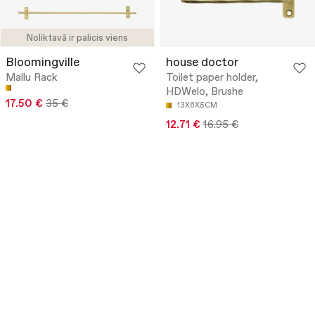
Noliktavā ir palicis viens
Bloomingville
house doctor
Mallu Rack
Toilet paper holder,
HDWelo, Brushe
17.50 €
35 €
13X6X5CM
12.71 €
16.95 €