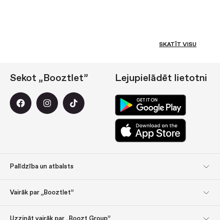
SKATĪT VISU
Sekot „Booztlet”
Lejupielādēt lietotni
Palīdzība un atbalsts
Klientu apkalpošanas
Atgriešana
Vairāk par „Booztlet”
centrs
Pierakstieties jaunumu
Par mums
Piegāde
Maksājums
Uzzināt vairāk par „Boozt Group”