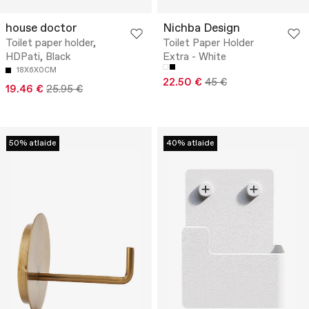
house doctor
Nichba Design
Toilet paper holder,
Toilet Paper Holder
HDPati, Black
Extra - White
18X6X0CM
22.50 €
45 €
19.46 €
25.95 €
50% atlaide
40% atlaide