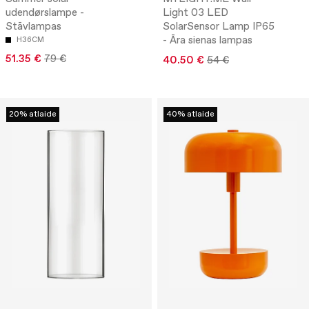
udendørslampe -
Light 03 LED
Stāvlampas
SolarSensor Lamp IP65
- Āra sienas lampas
H36CM
51.35 €
79 €
40.50 €
54 €
20% atlaide
40% atlaide