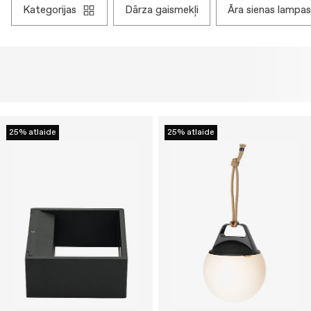
kategorijas
dārza gaismekļi
āra sienas lampas
25% atlaide
25% atlaide