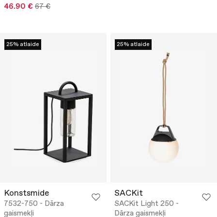
46.90 €
67 €
25% atlaide
25% atlaide
Konstsmide
SACKit
7532-750 - Dārza
SACKit Light 250 -
gaismekļi
Dārza gaismekļi