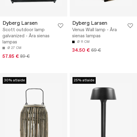
Dyberg Larsen
Dyberg Larsen
Scott outdoor lamp
Venus Wall lamp - Āra
galvanized - Āra sienas
sienas lampas
lampas
Ø 11 CM
Ø 27 CM
34.50 €
69 €
57.85 €
89 €
30% atlaide
25% atlaide