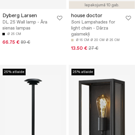
Iepakojumā 10 gab.
Dyberg Larsen
house doctor
DL 25 Wall lamp - Āra
Soni Lampshades for
sienas lampas
light chain - Dārza
gaismekļi
Ø 25 CM
Ø 15 CM
Ø 20 CM
Ø 25 CM
66.75 €
89 €
13.50 €
27 €
25% atlaide
25% atlaide