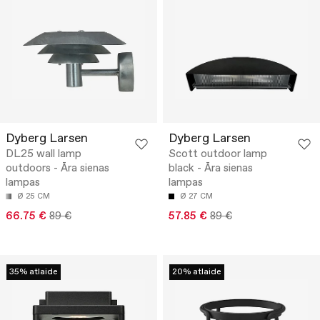
Dyberg Larsen
Dyberg Larsen
DL25 wall lamp
Scott outdoor lamp
outdoors - Āra sienas
black - Āra sienas
lampas
lampas
Ø 25 CM
Ø 27 CM
66.75 €
89 €
57.85 €
89 €
35% atlaide
20% atlaide