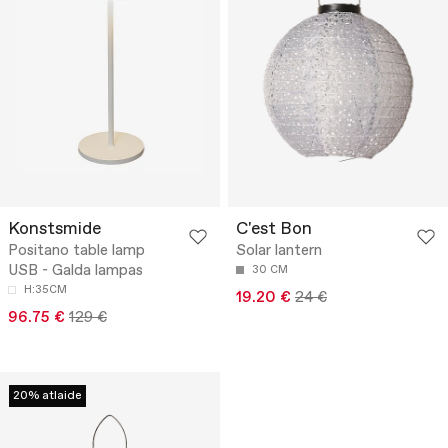
Konstsmide
C'est Bon
Positano table lamp
Solar lantern
USB - Galda lampas
30 CM
H:35CM
19.20 €
24 €
96.75 €
129 €
20% atlaide