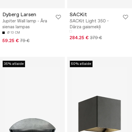
Dyberg Larsen
SACKit
Jupiter Wall lamp - Āra
SACKit Light 350 -
sienas lampas
Dārza gaismekļi
Ø 13 CM
284.25 €
379 €
59.25 €
79 €
35% atlaide
50% atlaide