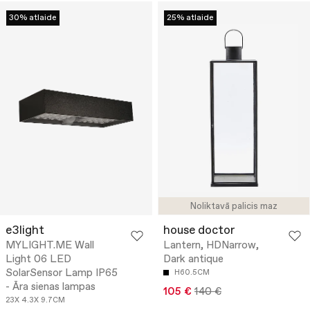
30% atlaide
25% atlaide
Noliktavā palicis maz
e3light
house doctor
MYLIGHT.ME Wall
Lantern, HDNarrow,
Light 06 LED
Dark antique
SolarSensor Lamp IP65
H60.5CM
- Āra sienas lampas
105 €
140 €
23X 4.3X 9.7CM