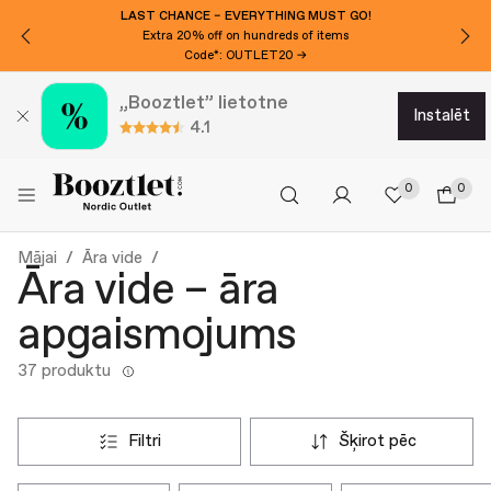
LAST CHANCE – EVERYTHING MUST GO!
Extra 20% off on hundreds of items
Code*: OUTLET20 →
„Booztlet” lietotne
instalēt
4.1
0
0
Mājai
Āra vide
Āra vide – āra
apgaismojums
37 produktu
filtri
šķirot pēc