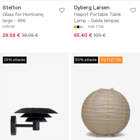
Stelton
Dyberg Larsen
Glass for Hurricane,
Haipot Portable Table
large - 496
Lamp - Galda lampas
H29CM
H25.7CM
29.56 €
36.95 €
65.40 €
109 €
25% atlaide
50% atlaide
OUTLET20