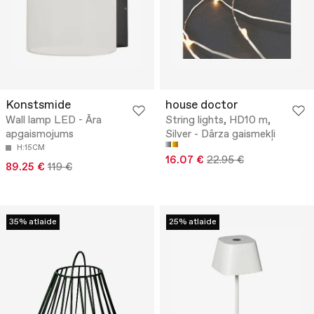
Konstsmide
house doctor
Wall lamp LED - Āra
String lights, HD10 m,
apgaismojums
Silver - Dārza gaismekļi
H:15CM
16.07 €
22.95 €
89.25 €
119 €
35% atlaide
25% atlaide