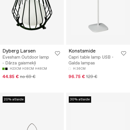
Dyberg Larsen
Konstsmide
Evesham Outdoor lamp
Capri table lamp USB -
- Dārza gaismekļi
Galda lampas
H23CM
H38CM
H48CM
H:36CM
44.85 €
no 69 €
96.75 €
129 €
20% atlaide
30% atlaide