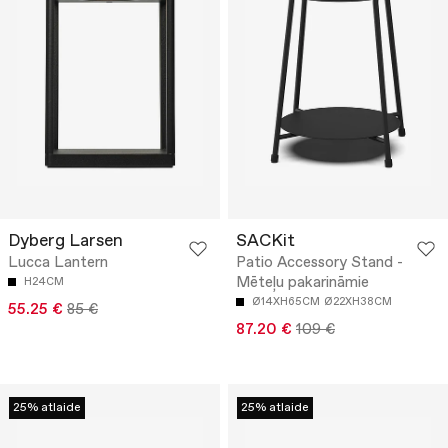
Dyberg Larsen
SACKit
Lucca Lantern
Patio Accessory Stand -
Mēteļu pakarināmie
H24CM
Ø14XH65CM
Ø22XH38CM
55.25 €
85 €
87.20 €
109 €
25% atlaide
25% atlaide