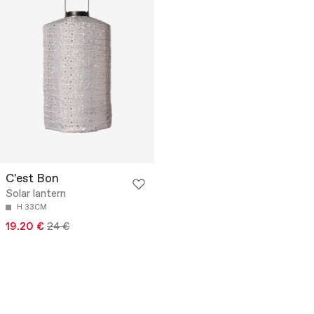
C'est Bon
Solar lantern
H 33CM
19.20 €
24 €