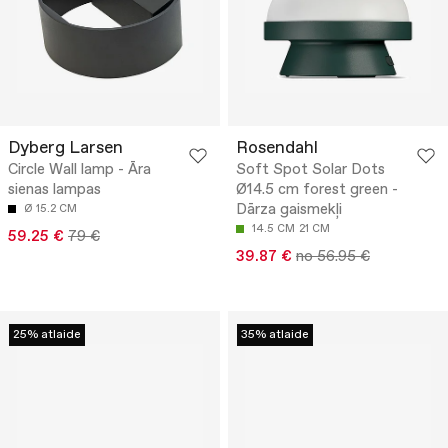
Dyberg Larsen
Rosendahl
Circle Wall lamp - Āra
Soft Spot Solar Dots
sienas lampas
Ø14.5 cm forest green -
Dārza gaismekļi
Ø 15.2 CM
14.5 CM
21 CM
59.25 €
79 €
39.87 €
no 56.95 €
25% atlaide
35% atlaide