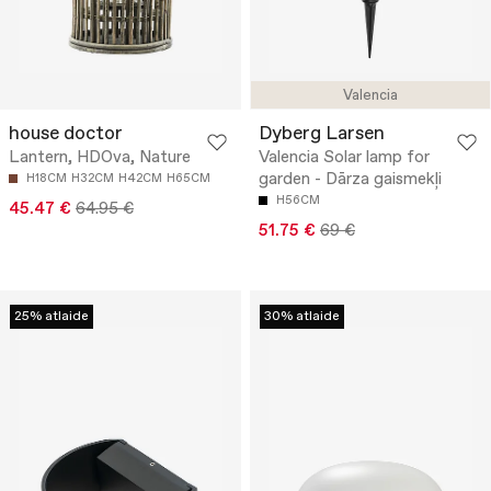
Valencia
house doctor
Dyberg Larsen
Lantern, HDOva, Nature
Valencia Solar lamp for
garden - Dārza gaismekļi
H18CM
H32CM
H42CM
H65CM
H56CM
45.47 €
64.95 €
51.75 €
69 €
25% atlaide
30% atlaide