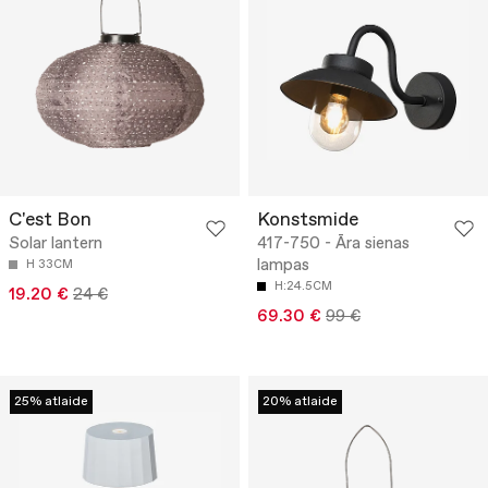
C'est Bon
Konstsmide
Solar lantern
417-750 - Āra sienas
lampas
H 33CM
H:24.5CM
19.20 €
24 €
69.30 €
99 €
25% atlaide
20% atlaide