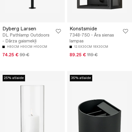
Dyberg Larsen
Konstsmide
DL Pathlamp Outdoors
7348-750 - Āra sienas
- Dārza gaismekļi
lampas
H80CM
H90CM
H100CM
12.5X30CM
18X30CM
74.25 €
99 €
89.25 €
119 €
25% atlaide
35% atlaide