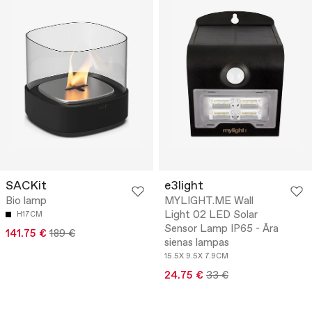
SACKit
e3light
Bio lamp
MYLIGHT.ME Wall
Light 02 LED Solar
H17CM
Sensor Lamp IP65 - Āra
141.75 €
189 €
sienas lampas
15.5X 9.5X 7.9CM
24.75 €
33 €