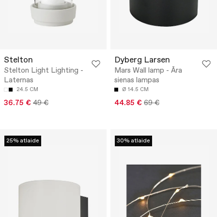
Stelton
Dyberg Larsen
Stelton Light Lighting -
Mars Wall lamp - Āra
Laternas
sienas lampas
24.5 CM
Ø 14.5 CM
36.75 €
49 €
44.85 €
69 €
25% atlaide
30% atlaide