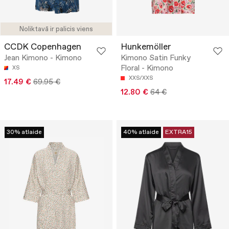
Noliktavā ir palicis viens
CCDK Copenhagen
Hunkemöller
Jean Kimono - Kimono
Kimono Satin Funky
Floral - Kimono
XS
XXS/XXS
17.49 €
69.95 €
12.80 €
64 €
30% atlaide
40% atlaide
EXTRA15