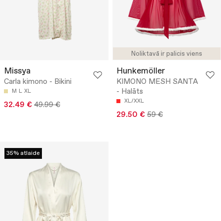
Noliktavā ir palicis viens
Missya
Hunkemöller
Carla kimono - Bikini
KIMONO MESH SANTA
- Halāts
M
L
XL
XL/XXL
32.49 €
49.99 €
29.50 €
59 €
35% atlaide