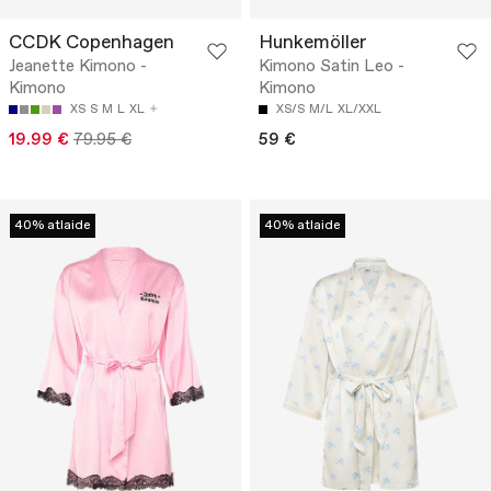
CCDK Copenhagen
Hunkemöller
Jeanette Kimono -
Kimono Satin Leo -
Kimono
Kimono
XS
S
M
L
XL
XS/S
M/L
XL/XXL
19.99 €
79.95 €
59 €
40% atlaide
40% atlaide