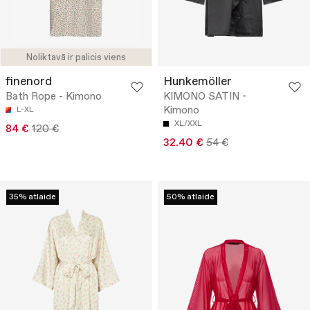
Noliktavā ir palicis viens
finenord
Hunkemöller
Bath Rope - Kimono
KIMONO SATIN -
Kimono
L-XL
XL/XXL
84 €
120 €
32.40 €
54 €
35% atlaide
50% atlaide