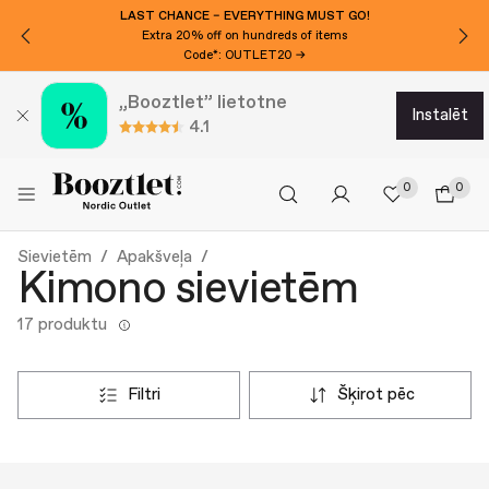
LAST CHANCE – EVERYTHING MUST GO!
Extra 20% off on hundreds of items
Code*: OUTLET20 →
„Booztlet” lietotne
instalēt
4.1
0
0
Sievietēm
Apakšveļa
Kimono sievietēm
17 produktu
filtri
šķirot pēc