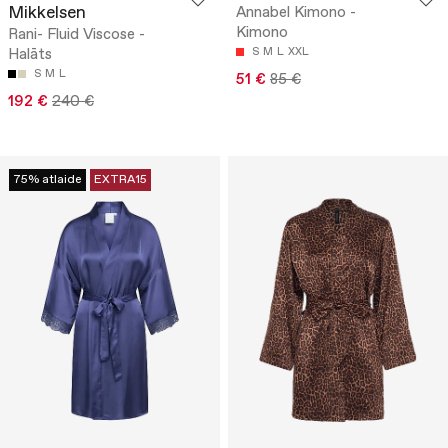
Mikkelsen
Annabel Kimono -
Kimono
Rani- Fluid Viscose -
Halāts
S
M
L
XXL
S
M
L
51 €
85 €
192 €
240 €
75% atlaide
EXTRA15