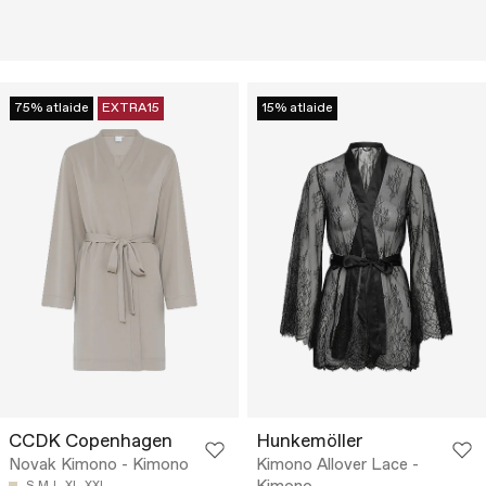
75% atlaide
EXTRA15
15% atlaide
CCDK Copenhagen
Hunkemöller
Novak Kimono - Kimono
Kimono Allover Lace -
S
M
L
XL
XXL