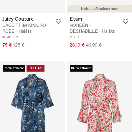
Noliktavā palicis maz
Juicy Couture
Etam
LACE TRIM KIMONO
NOREEN -
ROBE - Halāts
DESHABILLE - Halāts
XS
S
M
L
XL
75 €
125 €
28.19 €
46.99 €
75% atlaide
EXTRA15
80% atlaide