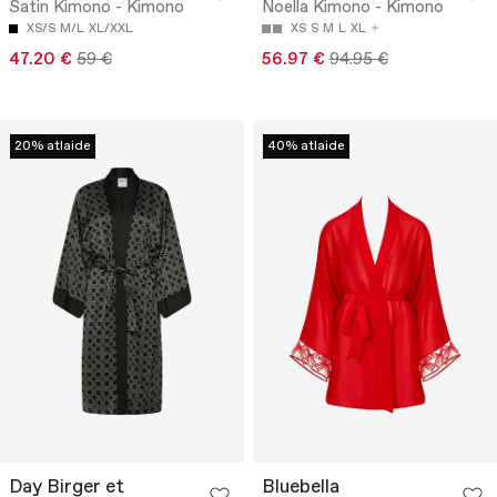
Satin Kimono - Kimono
Noella Kimono - Kimono
XS/S
M/L
XL/XXL
XS
S
M
L
XL
47.20 €
59 €
56.97 €
94.95 €
20% atlaide
40% atlaide
Day Birger et
Bluebella