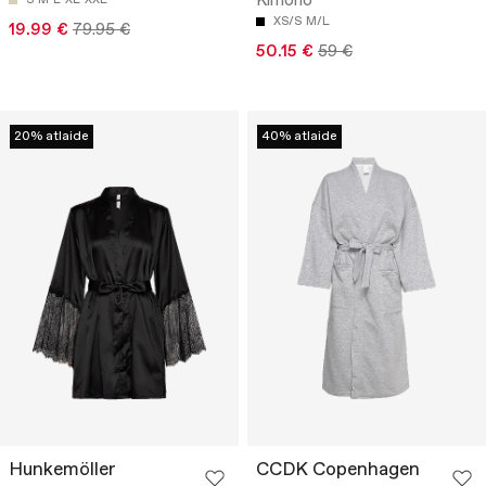
Kimono
XS/S
M/L
19.99 €
79.95 €
50.15 €
59 €
20% atlaide
40% atlaide
Hunkemöller
CCDK Copenhagen