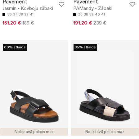
Pavement
Pavement
Jasmin - Kovboju zābaki
PAMandy - Zābaki
36
37
38
39
41
36
38
39
40
41
151.20 €
189 €
191.20 €
239 €
60% atlaide
35% atlaide
Noliktavā palicis maz
Noliktavā palicis maz