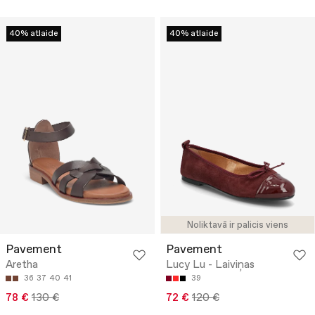
40% atlaide
40% atlaide
Noliktavā ir palicis viens
Pavement
Pavement
Aretha
Lucy Lu - Laiviņas
36
37
40
41
39
78 €
130 €
72 €
120 €