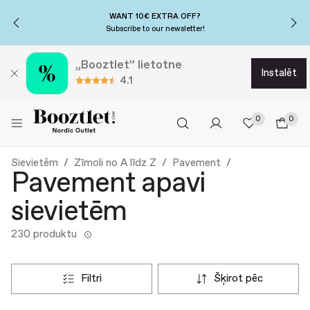
WANT 10€ EXTRA OFF?
Subscribe to our newsletter!
„Booztlet” lietotne
instalēt
4.1
0
0
Sievietēm
Zīmoli no A līdz Z
Pavement
Pavement apavi
sievietēm
230 produktu
filtri
šķirot pēc