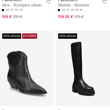
Pavement
Pavement
Alice - Šņorējami zābaki
Matilda - Mokasīni
36
37
38
39
36
37
38
39
41
168 €
210 €
134.25 €
179 €
20% atlaide
EXTRA15
20% atlaide