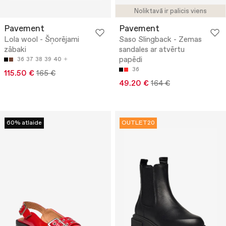
Noliktavā ir palicis viens
Pavement
Pavement
Lola wool - Šņorējami
Saso Slingback - Zemas
zābaki
sandales ar atvērtu
papēdi
36
37
38
39
40
36
115.50 €
165 €
49.20 €
164 €
60% atlaide
OUTLET20