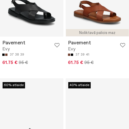
Noliktavā palicis maz
Pavement
Pavement
Evy
Evy
37
38
39
37
39
41
61.75 €
95 €
61.75 €
95 €
60% atlaide
40% atlaide