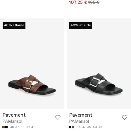
107.25 €
165 €
40% atlaide
40% atlaide
Pavement
Pavement
PAMarisol
PAMarisol
36
37
38
39
40
36
37
39
40
41