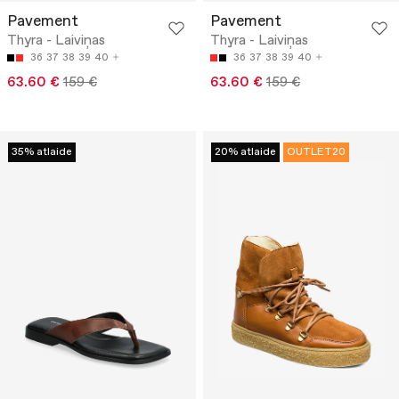
Pavement
Pavement
Thyra - Laiviņas
Thyra - Laiviņas
36
37
38
39
40
36
37
38
39
40
63.60 €
159 €
63.60 €
159 €
35% atlaide
20% atlaide
OUTLET20