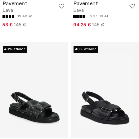
Pavement
Pavement
Lava
Lava
39
40
41
36
37
39
41
58 €
145 €
94.25 €
145 €
40% atlaide
40% atlaide