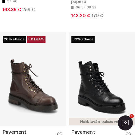
papēža
37
40
36
37
38
39
168.35 €
259 €
143.20 €
179 €
20% atlaide
EXTRA15
80% atlaide
1
Noliktavā ir palicis viens
Pavement
Pavement