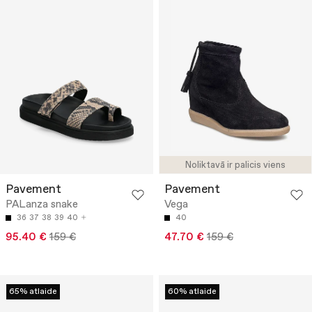
Noliktavā ir palicis viens
Pavement
Pavement
PALanza snake
Vega
36
37
38
39
40
40
95.40 €
159 €
47.70 €
159 €
65% atlaide
60% atlaide