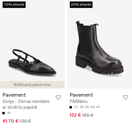
70% atlaide
20% atlaide
Noliktavā palicis maz
Pavement
Pavement
Sonja - Zemas sandales
PAMalou
ar atvērtu papēdi
37
38
39
40
41
41
132 €
165 €
41.70 €
139 €