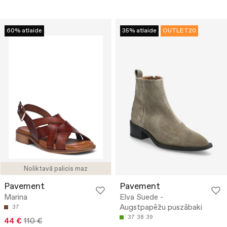
60% atlaide
35% atlaide
OUTLET20
Noliktavā palicis maz
Pavement
Pavement
Marina
Elva Suede -
Augstpapēžu puszābaki
37
37
38
39
44 €
110 €