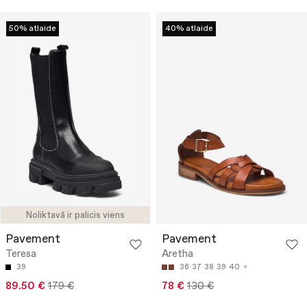
50% atlaide
40% atlaide
Noliktavā ir palicis viens
Pavement
Pavement
Teresa
Aretha
39
36
37
38
39
40
89.50 €
179 €
78 €
130 €