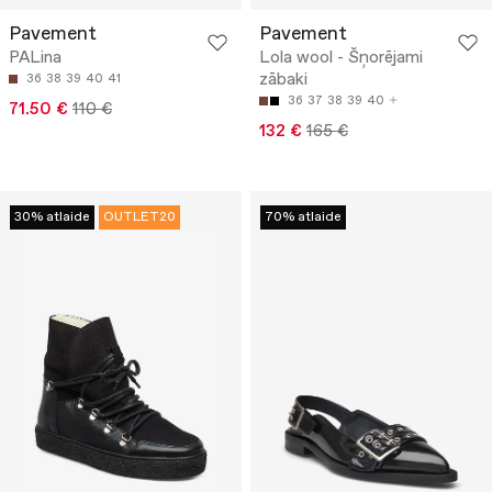
Pavement
Pavement
PALina
Lola wool - Šņorējami
zābaki
36
38
39
40
41
36
37
38
39
40
71.50 €
110 €
132 €
165 €
30% atlaide
OUTLET20
70% atlaide