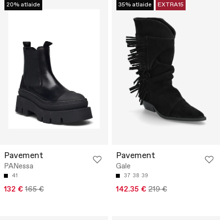
20% atlaide
35% atlaide
EXTRA15
Pavement
Pavement
PANessa
Gale
41
37
38
39
132 €
165 €
142.35 €
219 €