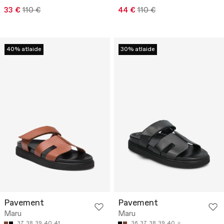
33 €
110 €
44 €
110 €
40% atlaide
30% atlaide
Pavement
Pavement
Maru
Maru
37
38
39
40
41
36
37
38
39
40