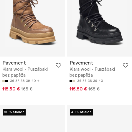
Pavement
Pavement
Kiara wool - Puszābaki
Kiara wool - Puszābaki
bez papēža
bez papēža
36
37
38
39
40
36
37
38
39
40
115.50 €
165 €
115.50 €
165 €
60% atlaide
40% atlaide