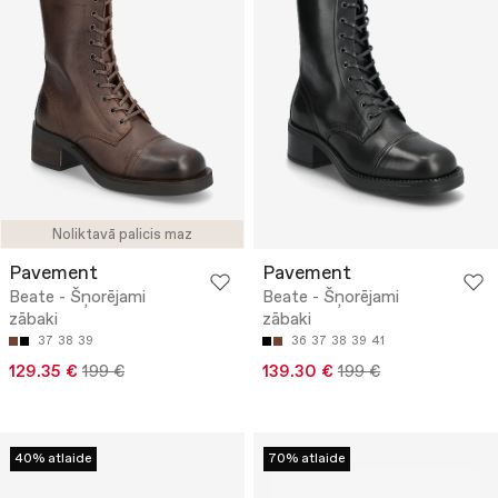
Noliktavā palicis maz
Pavement
Pavement
Beate - Šņorējami
Beate - Šņorējami
zābaki
zābaki
37
38
39
36
37
38
39
41
129.35 €
199 €
139.30 €
199 €
40% atlaide
70% atlaide