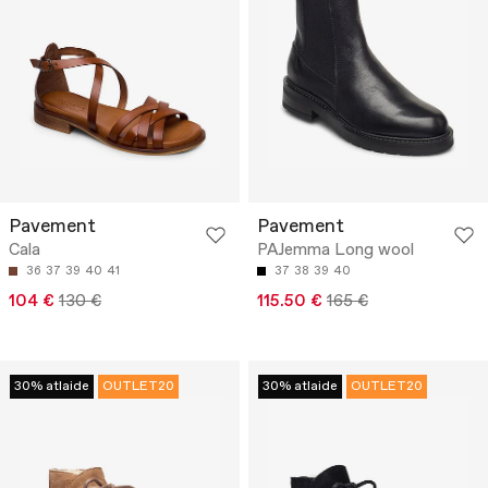
Pavement
Pavement
Cala
PAJemma Long wool
36
37
39
40
41
37
38
39
40
104 €
130 €
115.50 €
165 €
30% atlaide
OUTLET20
30% atlaide
OUTLET20