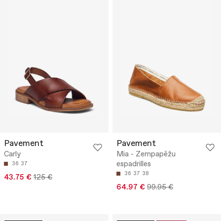
Pavement
Pavement
Carly
Mia - Zempapēžu
espadrilles
36
37
36
37
38
43.75 €
125 €
64.97 €
99.95 €