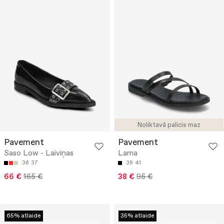
Noliktavā palicis maz
Pavement
Pavement
Saso Low - Laiviņas
Larna
36
37
39
41
66 €
165 €
38 €
95 €
65% atlaide
35% atlaide