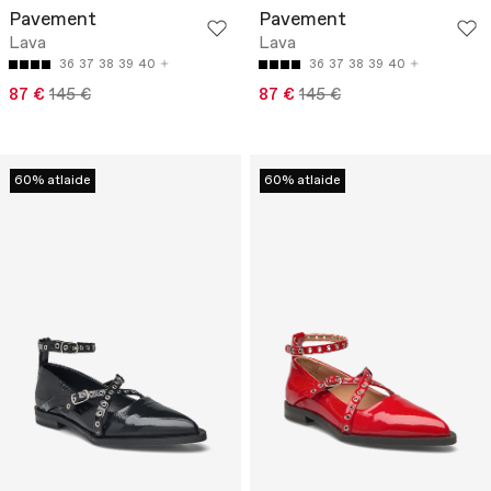
Pavement
Pavement
Lava
Lava
36
37
38
39
40
36
37
38
39
40
87 €
145 €
87 €
145 €
60% atlaide
60% atlaide