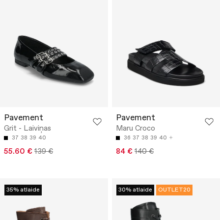
Pavement
Pavement
Grit - Laiviņas
Maru Croco
37
38
39
40
36
37
38
39
40
55.60 €
139 €
84 €
140 €
35% atlaide
30% atlaide
OUTLET20