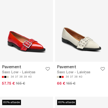
Pavement
Pavement
Saso Low - Laiviņas
Saso Low - Laiviņas
36
37
38
39
40
36
37
38
40
57.75 €
165 €
66 €
165 €
60% atlaide
60% atlaide