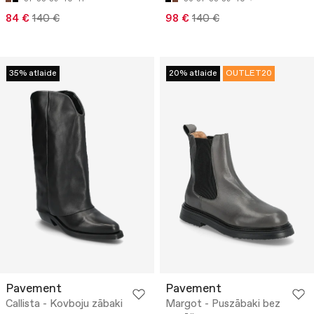
84 €
140 €
98 €
140 €
35% atlaide
20% atlaide
OUTLET20
Pavement
Pavement
Callista - Kovboju zābaki
Margot - Puszābaki bez