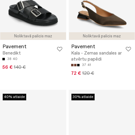
Noliktavā palicis maz
Noliktavā palicis maz
Pavement
Pavement
Benedikt
Kala - Zemas sandales ar
atvērtu papēdi
38
40
37
41
56 €
140 €
72 €
120 €
40% atlaide
30% atlaide