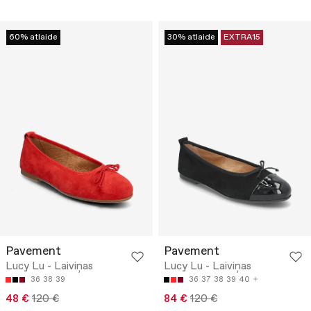
60% atlaide
30% atlaide
EXTRA15
Pavement
Pavement
Lucy Lu - Laiviņas
Lucy Lu - Laiviņas
36
38
39
36
37
38
39
40
48 €
120 €
84 €
120 €