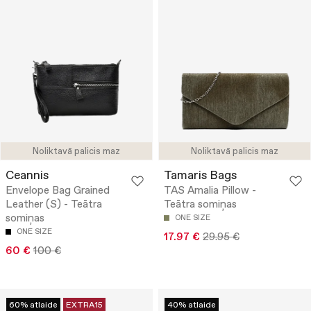
Noliktavā palicis maz
Noliktavā palicis maz
Ceannis
Tamaris Bags
Envelope Bag Grained
TAS Amalia Pillow -
Leather (S) - Teātra
Teātra somiņas
somiņas
ONE SIZE
ONE SIZE
17.97 €
29.95 €
60 €
100 €
60% atlaide
EXTRA15
40% atlaide