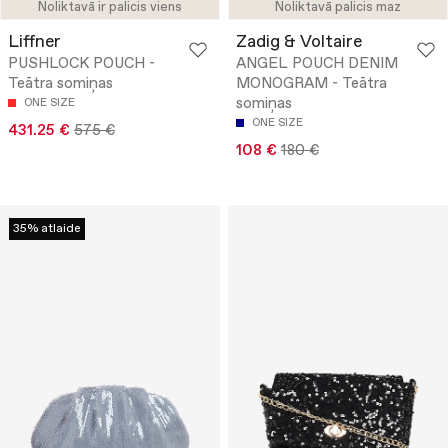
Noliktavā ir palicis viens
Noliktavā palicis maz
Liffner
Zadig & Voltaire
PUSHLOCK POUCH -
ANGEL POUCH DENIM
Teātra somiņas
MONOGRAM - Teātra
somiņas
ONE SIZE
ONE SIZE
431.25 €
575 €
108 €
180 €
35% atlaide