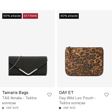
60% atlaide
EXTRA15
40% atlaide
Tamaris Bags
DAY ET
TAS Amalia - Teātra
Day Wild Leo Pouch -
somiņas
Teātra somiņas
ONE SIZE
ONE SIZE