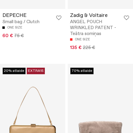
DEPECHE
Zadig & Voltaire
Small bag / Clutch
ANGEL POUCH
WRINKLED PATENT -
ONE SIZE
Teātra somiņas
60 €
75 €
ONE SIZE
135 €
225 €
20% atlaide
EXTRA15
70% atlaide