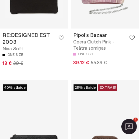
RE:DESIGNED EST
Pipol's Bazaar
2003
Opera Clutch Pink -
Teātra somiņas
Niva Soft
ONE SIZE
ONE SIZE
39.12 €
55.89 €
18 €
30 €
40% atlaide
25% atlaide
EXTRA15
1