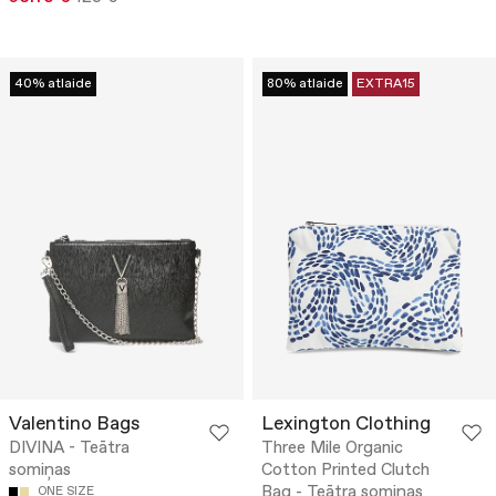
40% atlaide
80% atlaide
EXTRA15
Valentino Bags
Lexington Clothing
DIVINA - Teātra
Three Mile Organic
somiņas
Cotton Printed Clutch
Bag - Teātra somiņas
ONE SIZE