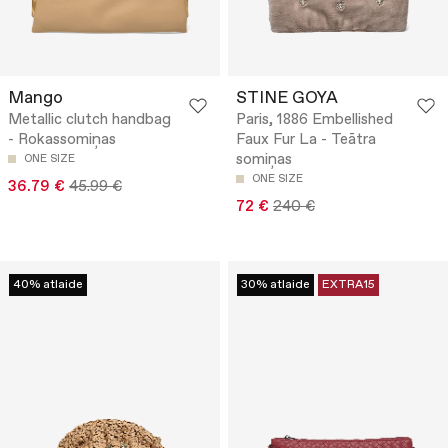
Mango
STINE GOYA
Metallic clutch handbag
Paris, 1886 Embellished
- Rokassomiņas
Faux Fur La - Teātra
somiņas
ONE SIZE
ONE SIZE
36.79 €
45.99 €
72 €
240 €
40% atlaide
30% atlaide
EXTRA15