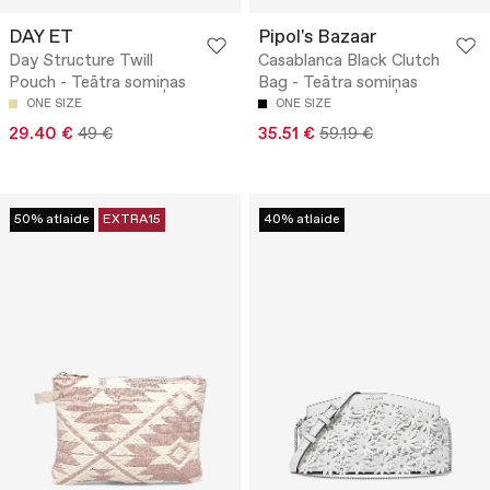
DAY ET
Pipol's Bazaar
Day Structure Twill
Casablanca Black Clutch
Pouch - Teātra somiņas
Bag - Teātra somiņas
ONE SIZE
ONE SIZE
29.40 €
49 €
35.51 €
59.19 €
50% atlaide
EXTRA15
40% atlaide