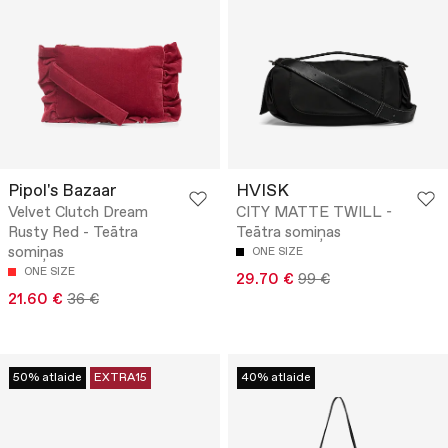
Pipol's Bazaar
HVISK
Velvet Clutch Dream
CITY MATTE TWILL -
Rusty Red - Teātra
Teātra somiņas
somiņas
ONE SIZE
ONE SIZE
29.70 €
99 €
21.60 €
36 €
50% atlaide
EXTRA15
40% atlaide