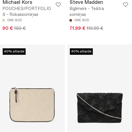
Michael Kors
Steve Madden
POUCHES/PORTFOLIO
Bglimers - Teātra
S - Rokassomiņas
somiņas
ONE SIZE
ONE SIZE
90 €
150 €
71.99 €
119.99 €
40% atlaide
40% atlaide