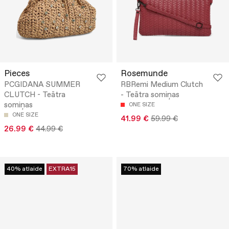
Pieces
Rosemunde
PCGIDANA SUMMER
RBRemi Medium Clutch
CLUTCH - Teātra
- Teātra somiņas
somiņas
ONE SIZE
ONE SIZE
41.99 €
59.99 €
26.99 €
44.99 €
40% atlaide
EXTRA15
70% atlaide