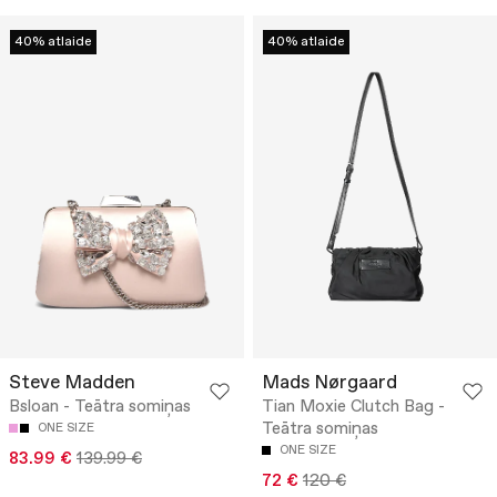
40% atlaide
40% atlaide
Steve Madden
Mads Nørgaard
Bsloan - Teātra somiņas
Tian Moxie Clutch Bag -
Teātra somiņas
ONE SIZE
ONE SIZE
83.99 €
139.99 €
72 €
120 €