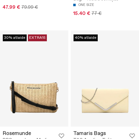
ONE SIZE
47.99 €
79.99 €
15.40 €
77 €
30% atlaide
EXTRA15
40% atlaide
Rosemunde
Tamaris Bags