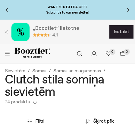
WANT 10€ EXTRA OFF?
Subscribe to our newsletter!
„Booztlet” lietotne
instalēt
4.1
0
0
Sievietēm
Somas
Somas un mugursomas
Clutch stila somiņa
sievietēm
74 produktu
filtri
šķirot pēc