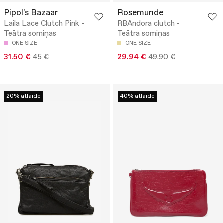
Pipol's Bazaar
Rosemunde
Laila Lace Clutch Pink -
RBAndora clutch -
Teātra somiņas
Teātra somiņas
ONE SIZE
ONE SIZE
31.50 €
45 €
29.94 €
49.90 €
20% atlaide
40% atlaide