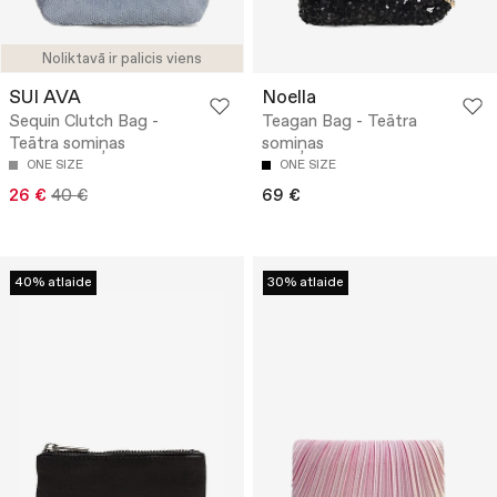
Noliktavā ir palicis viens
SUI AVA
Noella
Sequin Clutch Bag -
Teagan Bag - Teātra
Teātra somiņas
somiņas
ONE SIZE
ONE SIZE
26 €
40 €
69 €
40% atlaide
30% atlaide