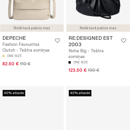
Noliktavā palicis maz
Noliktavā palicis maz
DEPECHE
RE:DESIGNED EST
2003
Fashion Favourites
Clutch - Teātra somiņas
Noha Big - Teātra
ONE SIZE
somiņas
ONE SIZE
82.50 €
110 €
123.50 €
190 €
40% atlaide
40% atlaide