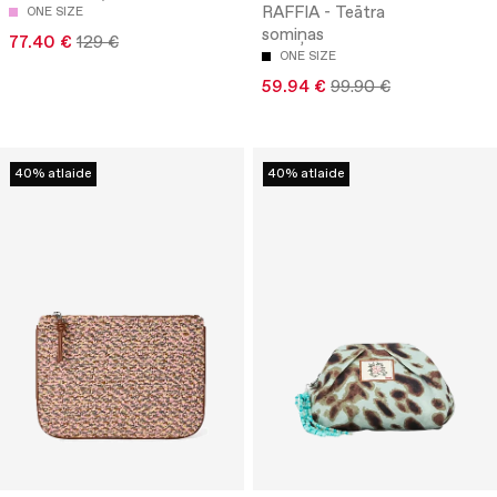
RAFFIA - Teātra
ONE SIZE
somiņas
77.40 €
129 €
ONE SIZE
59.94 €
99.90 €
40% atlaide
40% atlaide