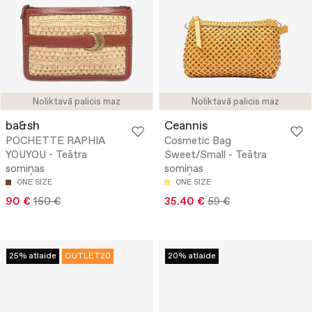
Noliktavā palicis maz
Noliktavā palicis maz
ba&sh
Ceannis
POCHETTE RAPHIA
Cosmetic Bag
YOUYOU - Teātra
Sweet/Small - Teātra
somiņas
somiņas
ONE SIZE
ONE SIZE
90 €
150 €
35.40 €
59 €
25% atlaide
OUTLET20
20% atlaide