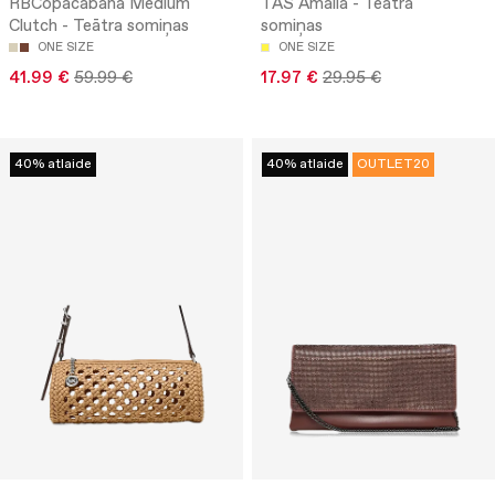
RBCopacabana Medium
TAS Amalia - Teātra
Clutch - Teātra somiņas
somiņas
ONE SIZE
ONE SIZE
41.99 €
59.99 €
17.97 €
29.95 €
40% atlaide
40% atlaide
OUTLET20