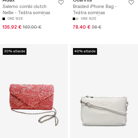
Adax
Ceannis
Salerno combi clutch
Braided iPhone Bag -
Nellie - Teātra somiņas
Teātra somiņas
ONE SIZE
ONE SIZE
135.92 €
169.90 €
78.40 €
98 €
30% atlaide
40% atlaide