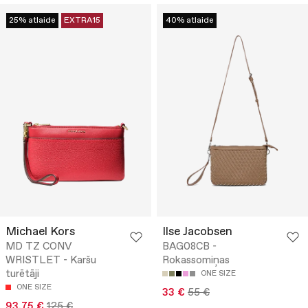
25% atlaide
EXTRA15
40% atlaide
Michael Kors
Ilse Jacobsen
MD TZ CONV
BAG08CB -
WRISTLET - Karšu
Rokassomiņas
turētāji
ONE SIZE
ONE SIZE
33 €
55 €
93.75 €
125 €