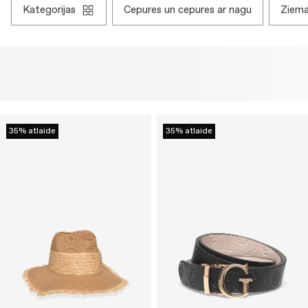
kategorijas
cepures un cepures ar nagu
ziem
35% atlaide
35% atlaide