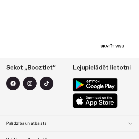
SKATĪT VISU
Sekot „Booztlet”
Lejupielādēt lietotni
Palīdzība un atbalsts
Klientu apkalpošanas
Atgriešana