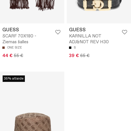
GUESS
GUESS
SCARF 70X180 -
KARNILLA NOT
Ziemas šalles
ADJ&NOT REV H30
ONE SIZE
S
44 €
55 €
39 €
65 €
35% atlaide