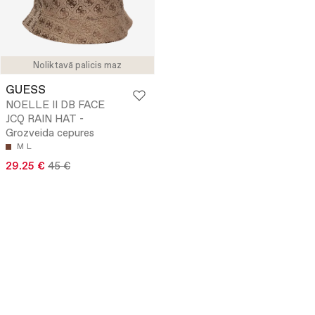
Noliktavā palicis maz
GUESS
NOELLE II DB FACE
JCQ RAIN HAT -
Grozveida cepures
M
L
29.25 €
45 €