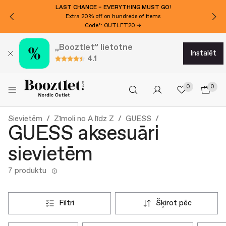
LAST CHANCE – EVERYTHING MUST GO!
Extra 20% off on hundreds of items
Code*: OUTLET20 →
„Booztlet” lietotne
instalēt
4.1
0
0
Sievietēm
Zīmoli no A līdz Z
GUESS
GUESS aksesuāri
sievietēm
7 produktu
filtri
šķirot pēc