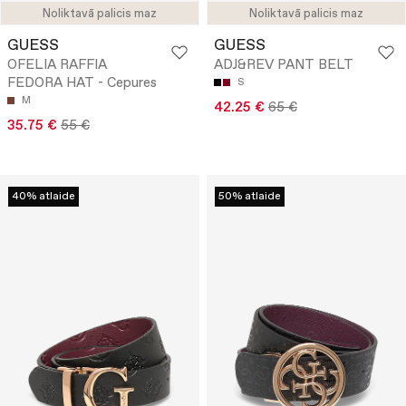
Noliktavā palicis maz
Noliktavā palicis maz
GUESS
GUESS
OFELIA RAFFIA
ADJ&REV PANT BELT
FEDORA HAT - Cepures
S
M
42.25 €
65 €
35.75 €
55 €
40% atlaide
50% atlaide