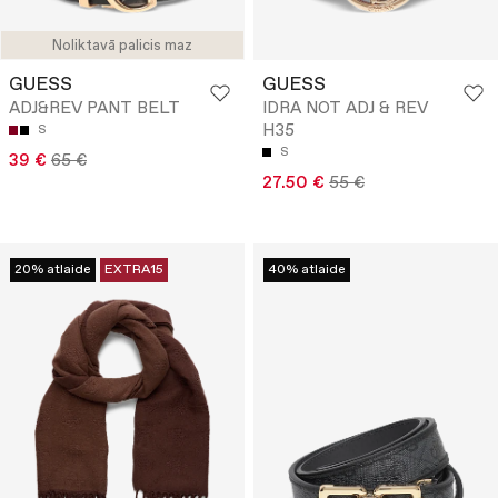
Noliktavā palicis maz
GUESS
GUESS
ADJ&REV PANT BELT
IDRA NOT ADJ & REV
H35
S
S
39 €
65 €
27.50 €
55 €
20% atlaide
EXTRA15
40% atlaide