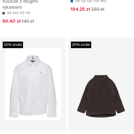
Koszule z długimi
116
122
128
134
140
rękawami
194.25 zł
259 zł
98
104
110
116
89.40 zł
149 zł
25% zniżki
25% zniżki