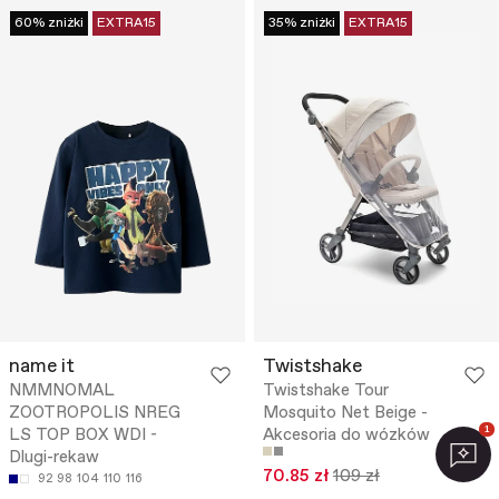
60% zniżki
EXTRA15
35% zniżki
EXTRA15
name it
Twistshake
NMMNOMAL
Twistshake Tour
ZOOTROPOLIS NREG
Mosquito Net Beige -
LS TOP BOX WDI -
Akcesoria do wózków
1
Dlugi-rekaw
70.85 zł
109 zł
92
98
104
110
116