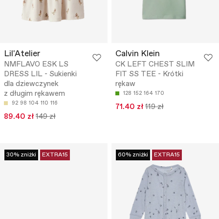
Lil'Atelier
Calvin Klein
NMFLAVO ESK LS
CK LEFT CHEST SLIM
DRESS LIL - Sukienki
FIT SS TEE - Krótki
dla dziewczynek
rękaw
z długim rękawem
128
152
164
170
92
98
104
110
116
71.40 zł
119 zł
89.40 zł
149 zł
30% zniżki
EXTRA15
60% zniżki
EXTRA15