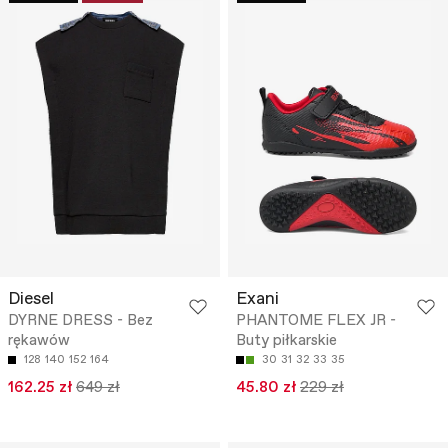
Diesel
Exani
DYRNE DRESS - Bez
PHANTOME FLEX JR -
rękawów
Buty piłkarskie
128
140
152
164
30
31
32
33
35
162.25 zł
649 zł
45.80 zł
229 zł