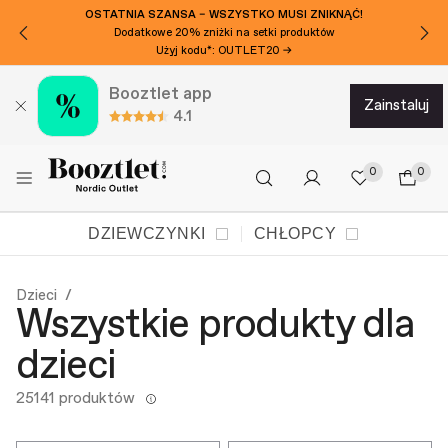
OSTATNIA SZANSA – WSZYSTKO MUSI ZNIKNĄĆ!
Dodatkowe 20% zniżki na setki produktów
Użyj kodu*: OUTLET20 →
Booztlet app
zainstaluj
4.1
0
0
DZIEWCZYNKI
CHŁOPCY
Dzieci
Wszystkie produkty dla
dzieci
25141 produktów