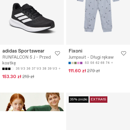
adidas Sportswear
Fixoni
RUNFALCON 5 J - Przed
Jumpsuit - Długi rękaw
kostkę
50
56
62
68
74
35 1/3
36
37 1/3
38
39 1/3
111.60 zł
279 zł
153.30 zł
219 zł
35% zniżki
EXTRA15