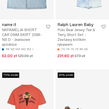
name it
Ralph Lauren Baby
NKFAMELIA SHORT
Polo Bear Jersey Tee &
CAR DNM SKIRT 2588-
Terry Short Set -
NS D - Jeansowe
Zestawy krótkim
spódnice
rękawem
116
122
134
140
152
70-74
75-79
85-90
52.00 zł
129.99 zł
231.60 zł
579 zł
70% zniżki
25% zniżki