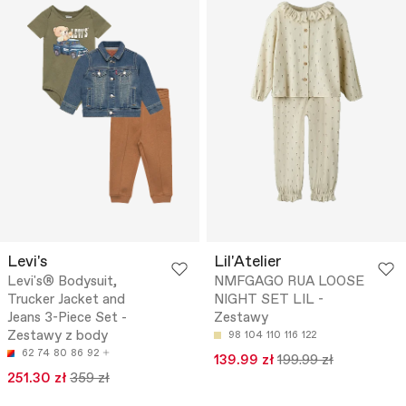
Levi's
Lil'Atelier
Levi's® Bodysuit,
NMFGAGO RUA LOOSE
Trucker Jacket and
NIGHT SET LIL -
Jeans 3-Piece Set -
Zestawy
Zestawy z body
98
104
110
116
122
62
74
80
86
92
139.99 zł
199.99 zł
251.30 zł
359 zł