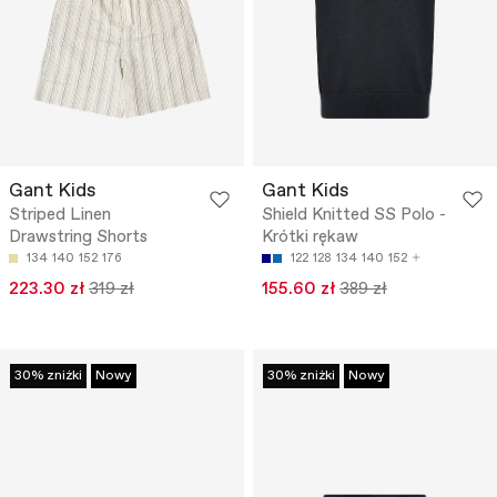
Gant Kids
Gant Kids
Striped Linen
Shield Knitted SS Polo -
Drawstring Shorts
Krótki rękaw
134
140
152
176
122
128
134
140
152
223.30 zł
319 zł
155.60 zł
389 zł
30% zniżki
Nowy
30% zniżki
Nowy