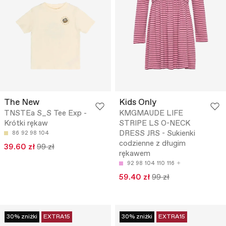
The New
Kids Only
TNSTEa S_S Tee Exp -
KMGMAUDE LIFE
Krótki rękaw
STRIPE LS O-NECK
DRESS JRS - Sukienki
86
92
98
104
codzienne z długim
39.60 zł
99 zł
rękawem
92
98
104
110
116
59.40 zł
99 zł
30% zniżki
EXTRA15
30% zniżki
EXTRA15