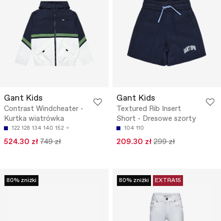
Gant Kids
Gant Kids
Contrast Windcheater -
Textured Rib Insert
Kurtka wiatrówka
Short - Dresowe szorty
122
128
134
140
152
104
110
524.30 zł
749 zł
209.30 zł
299 zł
80% zniżki
80% zniżki
EXTRA15