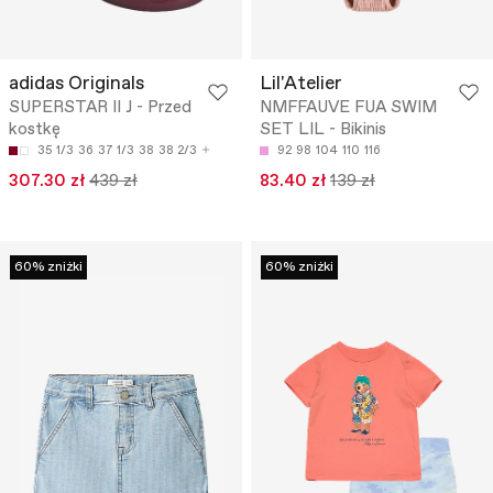
adidas Originals
Lil'Atelier
SUPERSTAR II J - Przed
NMFFAUVE FUA SWIM
kostkę
SET LIL - Bikinis
35 1/3
36
37 1/3
38
38 2/3
92
98
104
110
116
307.30 zł
439 zł
83.40 zł
139 zł
60% zniżki
60% zniżki