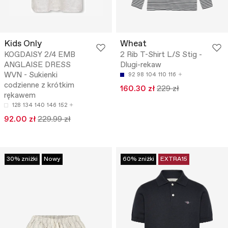
Kids Only
Wheat
KOGDAISY 2/4 EMB
2 Rib T-Shirt L/S Stig -
ANGLAISE DRESS
Dlugi-rekaw
WVN - Sukienki
92
98
104
110
116
codzienne z krótkim
160.30 zł
229 zł
rękawem
128
134
140
146
152
92.00 zł
229.99 zł
30% zniżki
Nowy
60% zniżki
EXTRA15