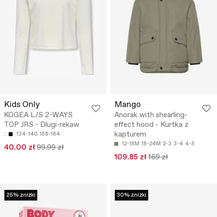
Kids Only
Mango
KOGEA L/S 2-WAYS
Anorak with shearling-
TOP JRS - Dlugi-rekaw
effect hood - Kurtka z
kapturem
134-140
158-164
12-18M
18-24M
2-3
3-4
4-5
40.00 zł
99.99 zł
109.85 zł
169 zł
25% zniżki
30% zniżki