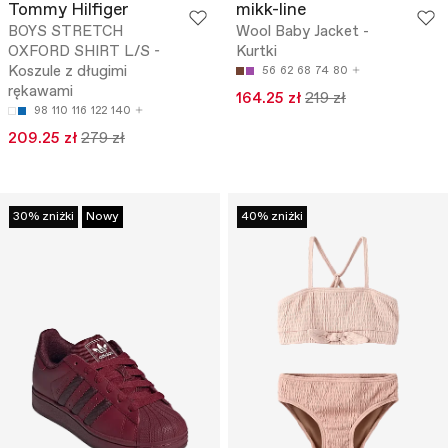
Tommy Hilfiger
mikk-line
BOYS STRETCH
Wool Baby Jacket -
OXFORD SHIRT L/S -
Kurtki
Koszule z długimi
56
62
68
74
80
rękawami
164.25 zł
219 zł
98
110
116
122
140
209.25 zł
279 zł
30% zniżki
Nowy
40% zniżki