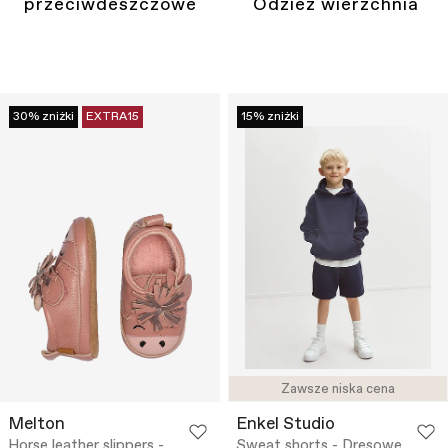
przeciwdeszczowe
Odzież wierzchnia
30% zniżki
EXTRA15
15% zniżki
Zawsze niska cena
Melton
Enkel Studio
Horse leather slippers -
Sweat shorts - Dresowe