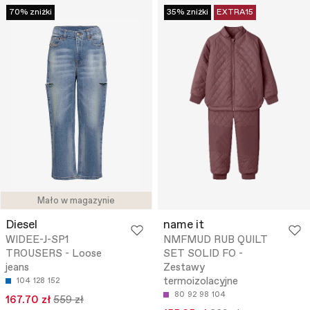
70% zniżki
35% zniżki
EXTRA15
Mało w magazynie
Diesel
name it
WIDEE-J-SP1
NMFMUD RUB QUILT
TROUSERS - Loose
SET SOLID FO -
jeans
Zestawy
termoizolacyjne
104
128
152
80
92
98
104
167.70 zł
559 zł