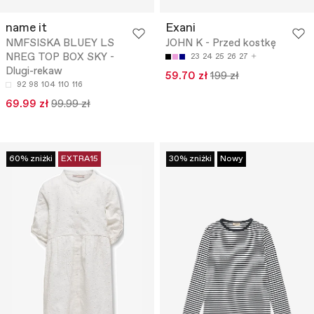
name it
Exani
NMFSISKA BLUEY LS
JOHN K - Przed kostkę
NREG TOP BOX SKY -
23
24
25
26
27
Dlugi-rekaw
59.70 zł
199 zł
92
98
104
110
116
69.99 zł
99.99 zł
60% zniżki
EXTRA15
30% zniżki
Nowy