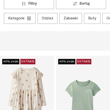
filtry
sortuj
kategorie
odzież
zabawki
buty
40% zniżki
EXTRA15
40% zniżki
EXTRA15