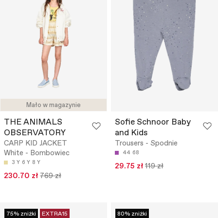
Mało w magazynie
THE ANIMALS
Sofie Schnoor Baby
OBSERVATORY
and Kids
CARP KID JACKET
Trousers - Spodnie
White - Bombowiec
44
68
3 Y
6 Y
8 Y
29.75 zł
119 zł
230.70 zł
769 zł
75% zniżki
EXTRA15
80% zniżki