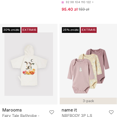
92
98
104
110
122
95.40 zł
159 zł
30% zniżki
EXTRA15
25% zniżki
EXTRA15
3-pack
Marooms
name it
Fairy Tale Bathrobe -
NBFBODY 3P LS