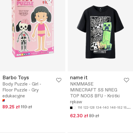
Barbo Toys
name it
Body Puzzle - Girl -
NKMMASE
Floor Puzzle - Gry
MINECRAFT SS NREG
edukacyjne
TOP NOOS BFU - Krótki
rękaw
89.25 zł
119 zł
116
122-128
134-140
146-152
158-164
62.30 zł
89 zł