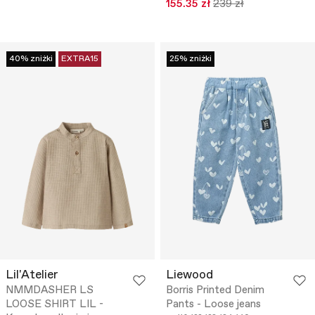
155.35 zł
239 zł
40% zniżki
EXTRA15
25% zniżki
Lil'Atelier
Liewood
NMMDASHER LS
Borris Printed Denim
LOOSE SHIRT LIL -
Pants - Loose jeans