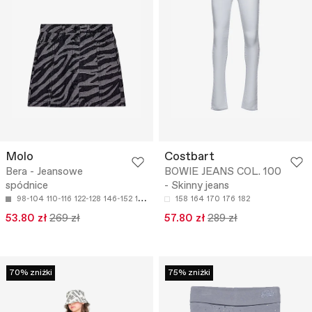
Molo
Costbart
Bera - Jeansowe
BOWIE JEANS COL. 100
spódnice
- Skinny jeans
98-104
110-116
122-128
146-152
158-164
158
164
170
176
182
53.80 zł
269 zł
57.80 zł
289 zł
70% zniżki
75% zniżki