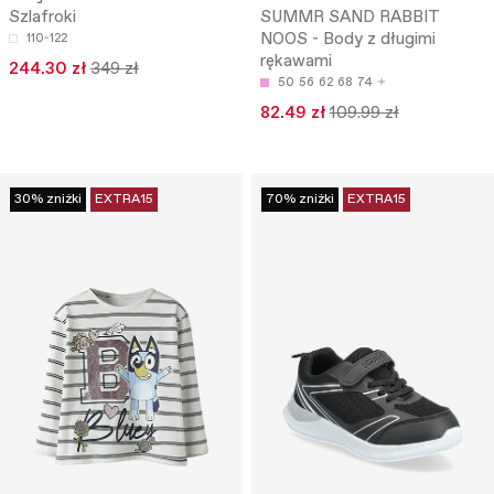
Szlafroki
SUMMR SAND RABBIT
NOOS - Body z długimi
110-122
rękawami
244.30 zł
349 zł
50
56
62
68
74
82.49 zł
109.99 zł
30% zniżki
EXTRA15
70% zniżki
EXTRA15