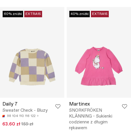
60% zniżki
EXTRA15
40% zniżki
EXTRA15
Daily 7
Martinex
Sweater Check - Bluzy
SNORKFRÖKEN
KLÄNNING - Sukienki
98
104
110
116
122
codzienne z długim
63.60 zł
159 zł
rękawem