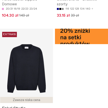
Domowe
szorty
20/21
16/19
22/23
23/24
116
122
128
134
140
104.30 zł
149 zł
33.15 zł
39 zł
EXTRA15
Zawsze niska cena