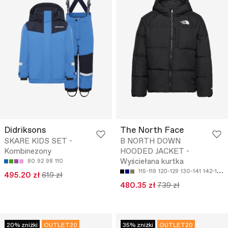
Didriksons
The North Face
SKARE KIDS SET -
B NORTH DOWN
Kombinezony
HOODED JACKET -
Wyściełana kurtka
80
92
98
110
115-119
120-129
130-141
142-151
495.20 zł
619 zł
480.35 zł
739 zł
20% zniżki
OUTLET20
35% zniżki
OUTLET20