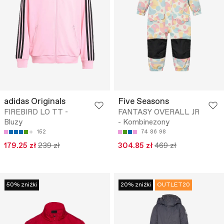
adidas Originals
Five Seasons
FIREBIRD LO TT -
FANTASY OVERALL JR
Bluzy
- Kombinezony
152
74
86
98
179.25 zł
239 zł
304.85 zł
469 zł
50% zniżki
20% zniżki
OUTLET20