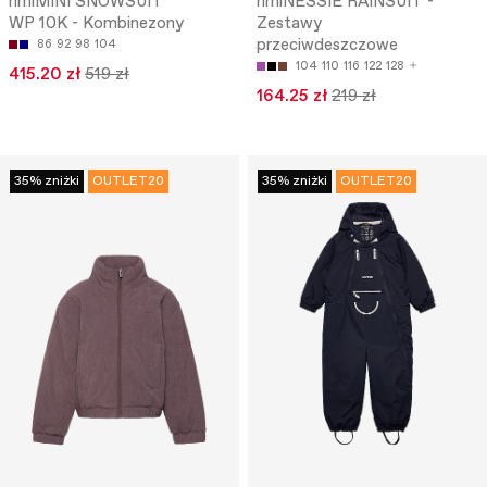
hmlMINI SNOWSUIT
hmlNESSIE RAINSUIT -
WP 10K - Kombinezony
Zestawy
przeciwdeszczowe
86
92
98
104
104
110
116
122
128
415.20 zł
519 zł
164.25 zł
219 zł
35% zniżki
OUTLET20
35% zniżki
OUTLET20