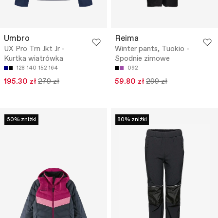
Umbro
Reima
UX Pro Trn Jkt Jr -
Winter pants, Tuokio -
Kurtka wiatrówka
Spodnie zimowe
128
140
152
164
092
195.30 zł
279 zł
59.80 zł
299 zł
60% zniżki
80% zniżki