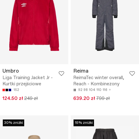
Umbro
Reima
Liga Training Jacket Jr -
ReimaTec winter overall,
Kurtki przejściowe
Reach - Kombinezony
152
92
98
104
110
116
124.50 zł
249 zł
639.20 zł
799 zł
30% zniżki
15% zniżki