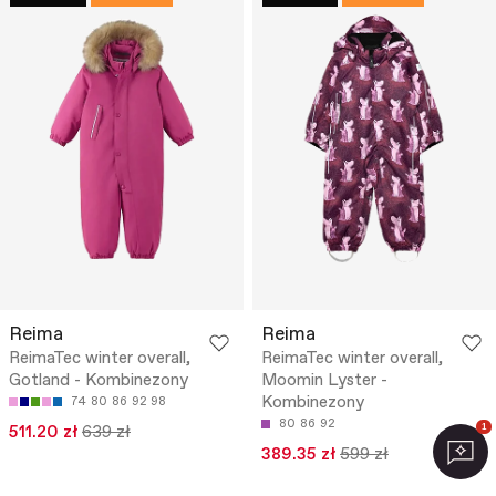
Reima
Reima
ReimaTec winter overall,
ReimaTec winter overall,
Gotland - Kombinezony
Moomin Lyster -
Kombinezony
74
80
86
92
98
80
86
92
1
511.20 zł
639 zł
389.35 zł
599 zł