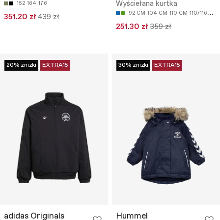
Wyściełana kurtka
152
164
176
92 CM
104 CM
110 CM
110/116CM
351.20 zł
439 zł
251.30 zł
359 zł
20% zniżki
EXTRA15
30% zniżki
EXTRA15
adidas Originals
Hummel