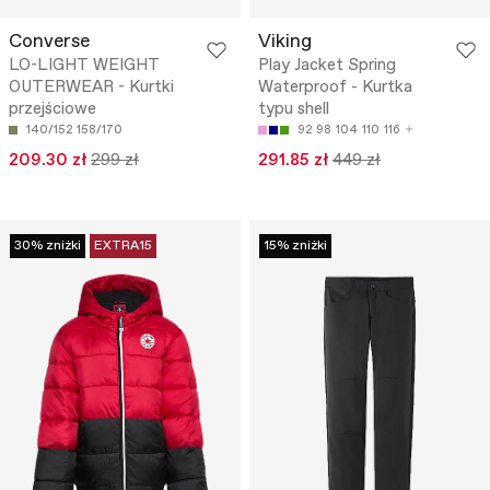
Converse
Viking
LO-LIGHT WEIGHT
Play Jacket Spring
OUTERWEAR - Kurtki
Waterproof - Kurtka
przejściowe
typu shell
140/152
158/170
92
98
104
110
116
209.30 zł
299 zł
291.85 zł
449 zł
30% zniżki
EXTRA15
15% zniżki