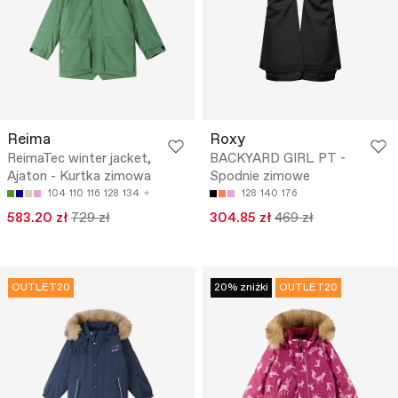
Reima
Roxy
ReimaTec winter jacket,
BACKYARD GIRL PT -
Ajaton - Kurtka zimowa
Spodnie zimowe
104
110
116
128
134
128
140
176
583.20 zł
729 zł
304.85 zł
469 zł
OUTLET20
20% zniżki
OUTLET20