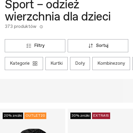
Sport – odzież
wierzchnia dla dzieci
373 produktów
filtry
sortuj
kategorie
kurtki
doły
kombinezony
20% zniżki
OUTLET20
30% zniżki
EXTRA15