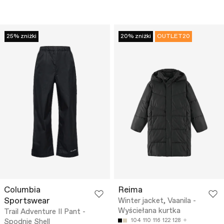
25% zniżki
20% zniżki
OUTLET20
Columbia
Reima
Sportswear
Winter jacket, Vaanila -
Wyściełana kurtka
Trail Adventure II Pant -
Spodnie Shell
104
110
116
122
128