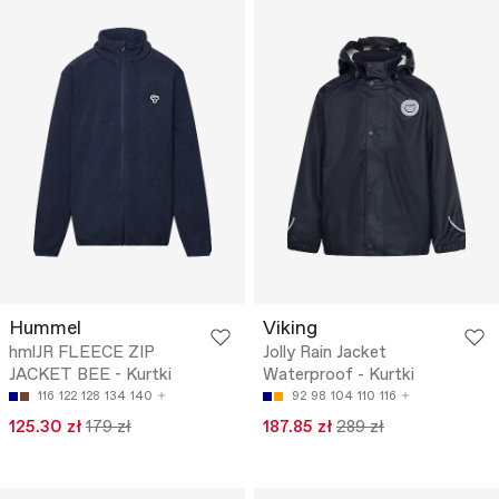
Hummel
Viking
hmlJR FLEECE ZIP
Jolly Rain Jacket
JACKET BEE - Kurtki
Waterproof - Kurtki
116
122
128
134
140
92
98
104
110
116
125.30 zł
179 zł
187.85 zł
289 zł