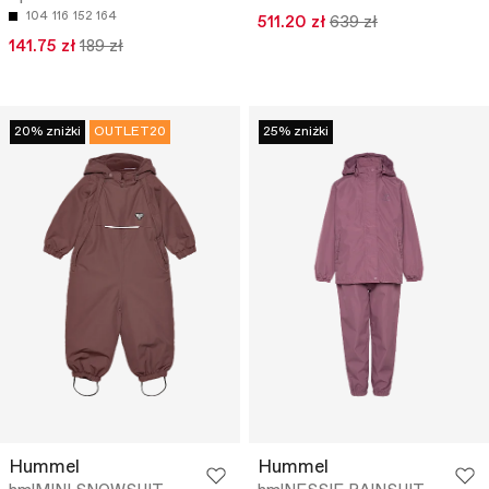
104
116
152
164
511.20 zł
639 zł
141.75 zł
189 zł
20% zniżki
OUTLET20
25% zniżki
Hummel
Hummel