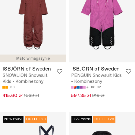
Mało w magazynie
ISBJÖRN of Sweden
ISBJÖRN of Sweden
SNOWLION Snowsuit
PENGUIN Snowsuit Kids
Kids - Kombinezony
- Kombinezony
80
80
92
415.60 zł
1039 zł
597.35 zł
919 zł
20% zniżki
OUTLET20
35% zniżki
OUTLET20