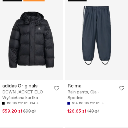
adidas Originals
Reima
DOWN JACKET ELO -
Rain pants, Oja -
Wyściełana kurtka
Spodnie
110
116
122
128
134
104
110
116
122
128
559.20 zł
699 zł
126.65 zł
149 zł