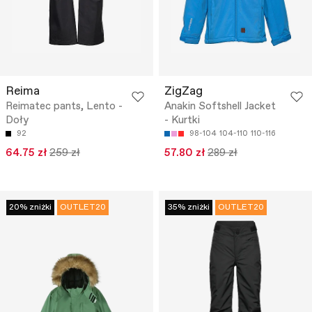
Reima
ZigZag
Reimatec pants, Lento -
Anakin Softshell Jacket
Doły
- Kurtki
92
98-104
104-110
110-116
64.75 zł
259 zł
57.80 zł
289 zł
20% zniżki
OUTLET20
35% zniżki
OUTLET20