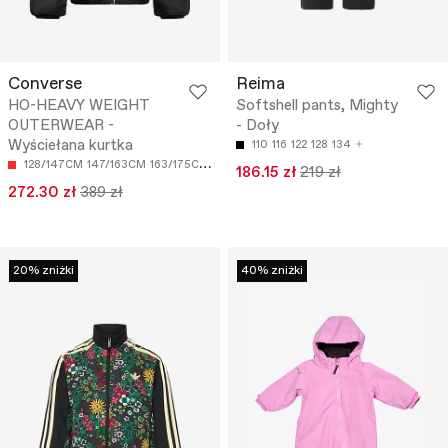
Converse
Reima
HO-HEAVY WEIGHT
Softshell pants, Mighty
OUTERWEAR -
- Doły
Wyściełana kurtka
110
116
122
128
134
128/147CM
147/163CM
163/175CM
186.15 zł
219 zł
272.30 zł
389 zł
20% zniżki
40% zniżki