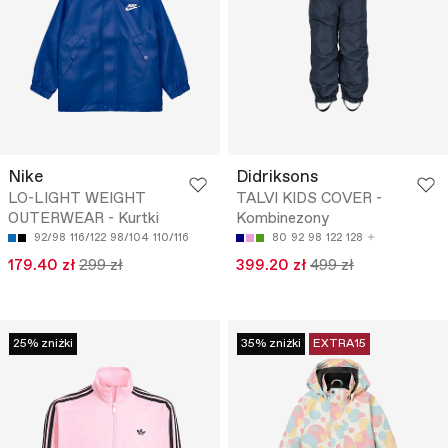
Nike
Didriksons
LO-LIGHT WEIGHT
TALVI KIDS COVER -
OUTERWEAR - Kurtki
Kombinezony
92/98
116/122
98/104
110/116
80
92
98
122
128
179.40 zł
299 zł
399.20 zł
499 zł
25% zniżki
35% zniżki
EXTRA15