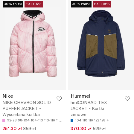
30% zniżki
EXTRA15
30% zniżki
EXTRA15
Nike
Hummel
NIKE CHEVRON SOLID
hmlCONRAD TEX
PUFFER JACKET -
JACKET - Kurtki
Wyściełana kurtka
zimowe
92-98
98-104
104-110
110-116
116-122
104
110
116
122
128
251.30 zł
359 zł
370.30 zł
529 zł