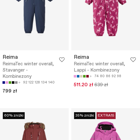
Reima
Reima
ReimaTec winter overall,
ReimaTec winter overall,
Stavanger -
Lappi - Kombinezony
Kombinezony
74
80
86
92
98
92
122
128
134
140
511.20 zł
639 zł
799 zł
60% zniżki
35% zniżki
EXTRA15