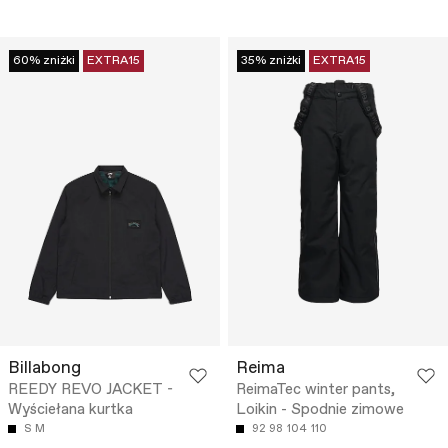
60% zniżki
EXTRA15
35% zniżki
EXTRA15
Billabong
Reima
REEDY REVO JACKET -
ReimaTec winter pants,
Wyściełana kurtka
Loikin - Spodnie zimowe
S
M
92
98
104
110