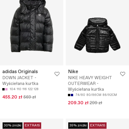
adidas Originals
Nike
DOWN JACKET -
NIKE HEAVY WEIGHT
Wyściełana kurtka
OUTERWEAR -
Wyściełana kurtka
104
110
116
122
128
74/80
80/86CM
86/92CM
455.20 zł
569 zł
209.30 zł
299 zł
30% zniżki
EXTRA15
35% zniżki
EXTRA15