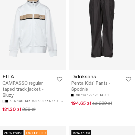
FILA
Didriksons
CAMPASSO regular
Penta Kids' Pants -
taped track jacket -
Spodnie
Bluzy
98
110
122
128
140
134-140
146-152
158-164
170-176
194.65 zł
od 229 zł
181.30 zł
259 zł
20% zniżki
OUTLET20
15% zniżki