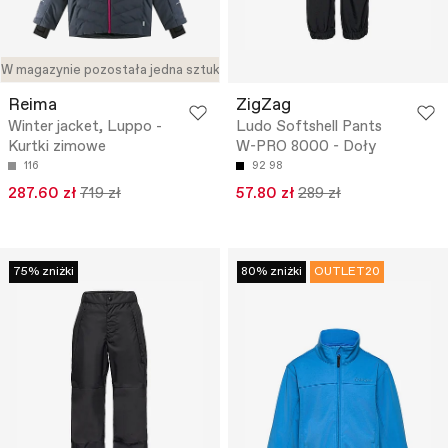
W magazynie pozostała jedna sztuka
Reima
ZigZag
Winter jacket, Luppo -
Ludo Softshell Pants
Kurtki zimowe
W-PRO 8000 - Doły
116
92
98
287.60 zł
719 zł
57.80 zł
289 zł
75% zniżki
80% zniżki
OUTLET20