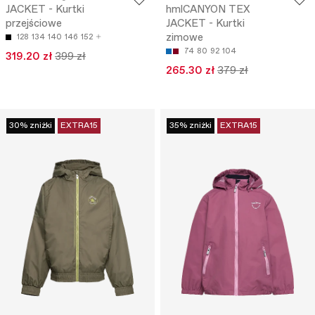
JACKET - Kurtki
hmlCANYON TEX
przejściowe
JACKET - Kurtki
zimowe
128
134
140
146
152
74
80
92
104
319.20 zł
399 zł
265.30 zł
379 zł
30% zniżki
EXTRA15
35% zniżki
EXTRA15