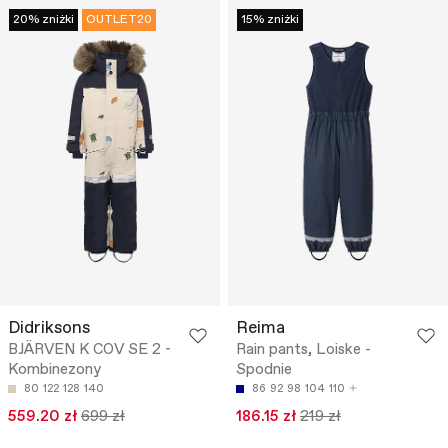
20% zniżki
OUTLET20
15% zniżki
Didriksons
Reima
BJÄRVEN K COV SE 2 -
Rain pants, Loiske -
Kombinezony
Spodnie
80
122
128
140
86
92
98
104
110
559.20 zł
699 zł
186.15 zł
219 zł