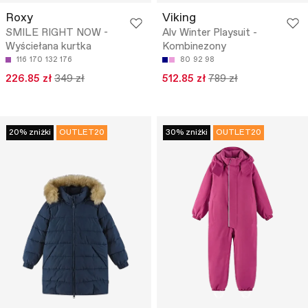
Roxy
Viking
SMILE RIGHT NOW -
Alv Winter Playsuit -
Wyściełana kurtka
Kombinezony
116
170
132
176
80
92
98
226.85 zł
349 zł
512.85 zł
789 zł
20% zniżki
OUTLET20
30% zniżki
OUTLET20