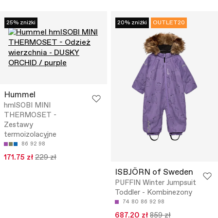
25% zniżki
20% zniżki
OUTLET20
Hummel
hmlSOBI MINI
THERMOSET -
Zestawy
termoizolacyjne
86
92
98
171.75 zł
229 zł
ISBJÖRN of Sweden
PUFFIN Winter Jumpsuit
Toddler - Kombinezony
74
80
86
92
98
687.20 zł
859 zł