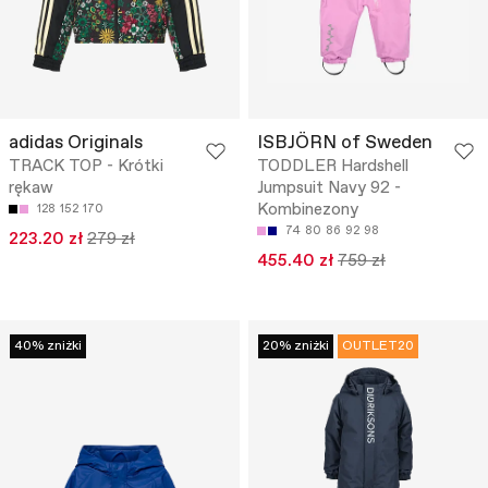
adidas Originals
ISBJÖRN of Sweden
TRACK TOP - Krótki
TODDLER Hardshell
rękaw
Jumpsuit Navy 92 -
Kombinezony
128
152
170
74
80
86
92
98
223.20 zł
279 zł
455.40 zł
759 zł
40% zniżki
20% zniżki
OUTLET20