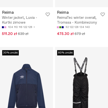
Reima
Reima
Winter jacket, Luvia -
ReimaTec winter overall,
Kurtki zimowe
Tromssa - Kombinezony
104
110
116
122
128
92
122
128
134
140
511.20 zł
639 zł
475.30 zł
679 zł
30% zniżki
80% zniżki