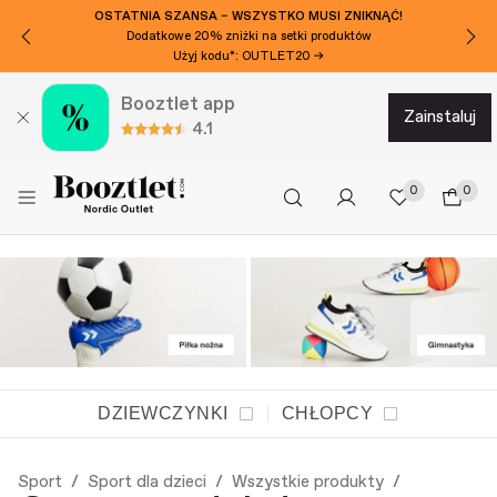
OSTATNIA SZANSA – WSZYSTKO MUSI ZNIKNĄĆ!
Dodatkowe 20% zniżki na setki produktów
Użyj kodu*: OUTLET20 →
Booztlet app
zainstaluj
4.1
0
0
DZIEWCZYNKI
CHŁOPCY
Sport
Sport dla dzieci
Wszystkie produkty