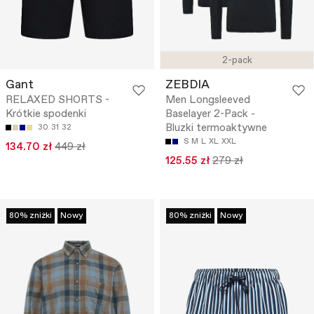
2-pack
Gant
ZEBDIA
RELAXED SHORTS -
Men Longsleeved
Krótkie spodenki
Baselayer 2-Pack -
Bluzki termoaktywne
30
31
32
S
M
L
XL
XXL
134.70 zł
449 zł
125.55 zł
279 zł
80% zniżki
Nowy
80% zniżki
Nowy