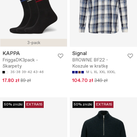
3-pack
KAPPA
Signal
FriggaDK3pack -
BROWNE BF22 -
Skarpety
Koszule w kratkę
35-38
39-42
43-46
M
L
XL
XXL
XXXL
17.80 zł
89 zł
104.70 zł
349 zł
50% zniżki
EXTRA15
50% zniżki
EXTRA15