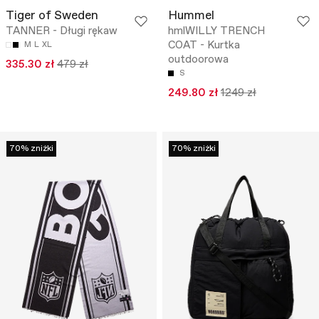
Tiger of Sweden
Hummel
TANNER - Długi rękaw
hmlWILLY TRENCH
COAT - Kurtka
M
L
XL
outdoorowa
335.30 zł
479 zł
S
249.80 zł
1249 zł
70% zniżki
70% zniżki