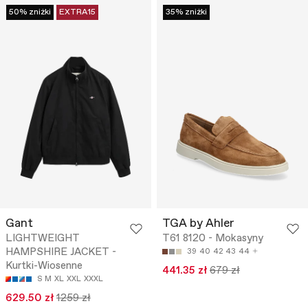
50% zniżki
EXTRA15
35% zniżki
Gant
TGA by Ahler
LIGHTWEIGHT
T61 8120 - Mokasyny
HAMPSHIRE JACKET -
39
40
42
43
44
Kurtki-Wiosenne
441.35 zł
679 zł
S
M
XL
XXL
XXXL
629.50 zł
1259 zł