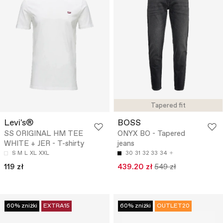
Tapered fit
Levi's®
BOSS
SS ORIGINAL HM TEE
ONYX BO - Tapered
WHITE + JER - T-shirty
jeans
S
M
L
XL
XXL
30
31
32
33
34
119 zł
439.20 zł
549 zł
60% zniżki
EXTRA15
60% zniżki
OUTLET20