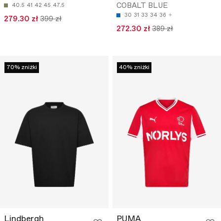
COBALT BLUE
40.5
41
42
45
47.5
30
31
33
34
36
279.30 zł
399 zł
272.30 zł
389 zł
70% zniżki
40% zniżki
Lindbergh
PUMA