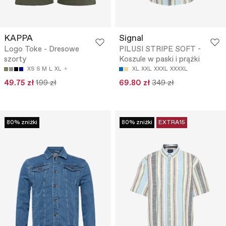
KAPPA
Signal
Logo Toke - Dresowe
PILUSI STRIPE SOFT -
szorty
Koszule w paski i prążki
XS
S
M
L
XL
XL
XXL
XXXL
XXXXL
49.75 zł
199 zł
69.80 zł
349 zł
80% zniżki
80% zniżki
EXTRA15