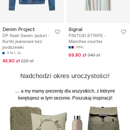
Denim Project
Signal
DP Kash Denim Jacket -
PINTOSI STRIPE -
Kurtki jeansowe bez
Manches courtes
podszewki
XXXL
S
M
L
XL
69.80 zł
349 zł
45.80 zł
229 zł
Nadchodzi okres uroczystości!
… a my mamy prezenty dla wszystkich, z którymi
świętujesz w tym sezonie. Poszukaj inspiracji!