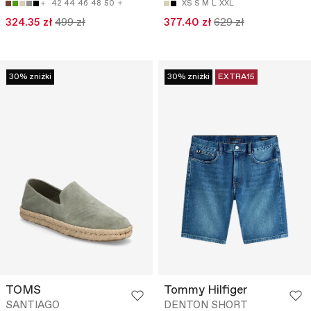
42
44
46
48
50
XS
S
M
L
XXL
324.35 zł
499 zł
377.40 zł
629 zł
30% zniżki
30% zniżki
EXTRA15
TOMS
Tommy Hilfiger
SANTIAGO
DENTON SHORT