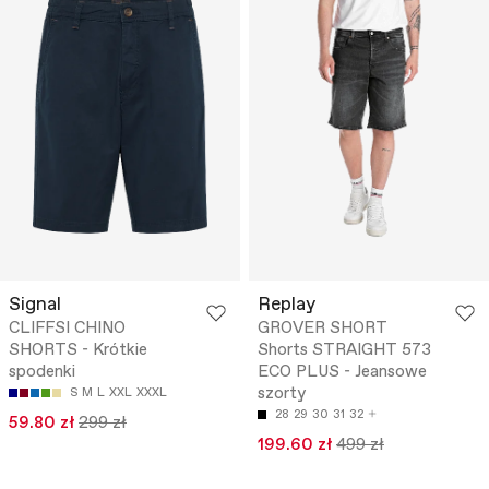
Signal
Replay
CLIFFSI CHINO
GROVER SHORT
SHORTS - Krótkie
Shorts STRAIGHT 573
spodenki
ECO PLUS - Jeansowe
szorty
S
M
L
XXL
XXXL
28
29
30
31
32
59.80 zł
299 zł
199.60 zł
499 zł