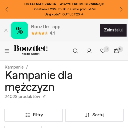
CHCESZ DODATKOWE 50ZL ZNIŻKI?
Zapisz się do naszego newslettera!
Booztlet app
zainstaluj
4.1
0
0
Kampanie
Kampanie dla
mężczyzn
24028 produktów
filtry
sortuj