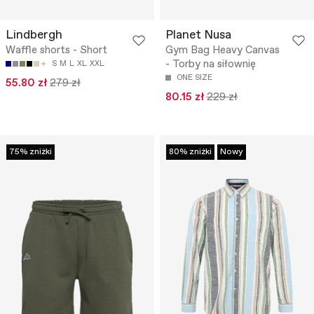
Lindbergh
Planet Nusa
Waffle shorts - Short
Gym Bag Heavy Canvas
- Torby na siłownię
S
M
L
XL
XXL
ONE SIZE
55.80 zł
279 zł
80.15 zł
229 zł
75% zniżki
80% zniżki
Nowy