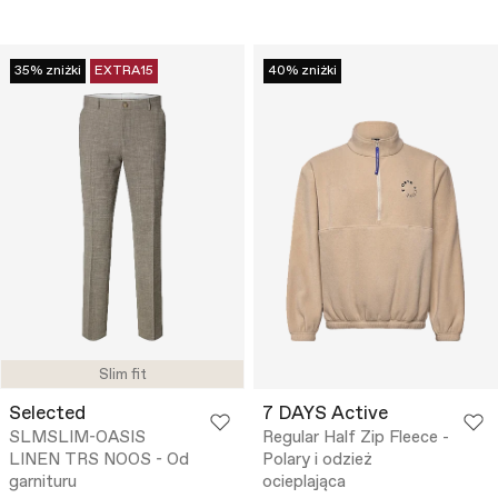
35% zniżki
EXTRA15
40% zniżki
Slim fit
Selected
7 DAYS Active
SLMSLIM-OASIS
Regular Half Zip Fleece -
LINEN TRS NOOS - Od
Polary i odzież
garnituru
ocieplająca