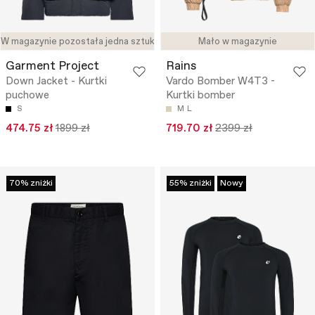
W magazynie pozostała jedna sztuka
Mało w magazynie
Garment Project
Rains
Down Jacket - Kurtki
Vardo Bomber W4T3 -
puchowe
Kurtki bomber
S
M
L
474.75 zł
1899 zł
719.70 zł
2399 zł
70% zniżki
55% zniżki
Nowy