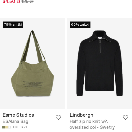
64.50 zł
129 zł
75% zniżki
60% zniżki
Esme Studios
Lindbergh
ESAlana Bag
Half zip rib knit w?.
oversized col - Swetry
ONE SIZE