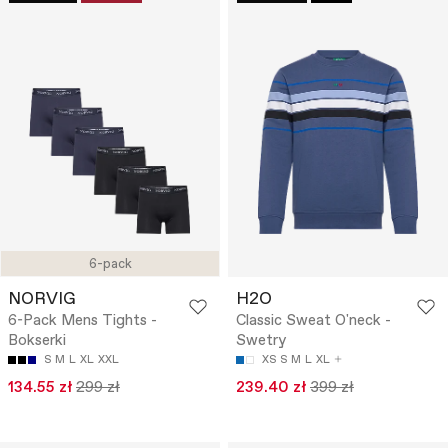
6-pack
NORVIG
H2O
6-Pack Mens Tights -
Classic Sweat O'neck -
Bokserki
Swetry
S
M
L
XL
XXL
XS
S
M
L
XL
134.55 zł
299 zł
239.40 zł
399 zł