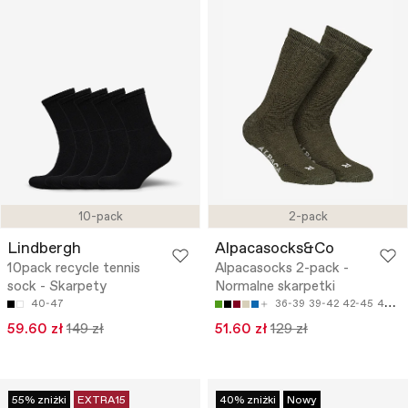
10-pack
2-pack
Lindbergh
Alpacasocks&Co
10pack recycle tennis
Alpacasocks 2-pack -
sock - Skarpety
Normalne skarpetki
40-47
36-39
39-42
42-45
45-48
59.60 zł
149 zł
51.60 zł
129 zł
55% zniżki
EXTRA15
40% zniżki
Nowy