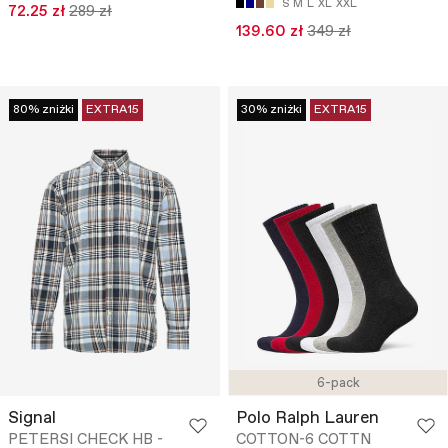
S
M
L
XL
XXL
72.25 zł
289 zł
139.60 zł
349 zł
80% zniżki
EXTRA15
30% zniżki
EXTRA15
6-pack
Signal
Polo Ralph Lauren
PETERSI CHECK HB -
COTTON-6 COTTN