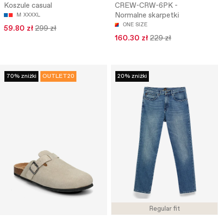
Koszule casual
CREW-CRW-6PK -
Normalne skarpetki
M
XXXXL
ONE SIZE
59.80 zł
299 zł
160.30 zł
229 zł
70% zniżki
OUTLET20
20% zniżki
Regular fit