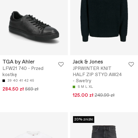
TGA by Ahler
Jack & Jones
LFW21 740 - Przed
JPRWINTER KNIT
kostkę
HALF ZIP STYD AW24
- Swetry
39
40
41
42
45
S
M
L
XL
284.50 zł
569 zł
125.00 zł
249.99 zł
20% zniżki