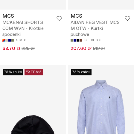
MCS
MCS
MCKENAI SHORTS
AIDAN REG VEST MCS
COM WVN - Krótkie
M OTW - Kurtki
spodenki
puchowe
S
M
XL
S
L
XL
XXL
68.70 zł
229 zł
207.60 zł
519 zł
75% zniżki
EXTRA15
75% zniżki