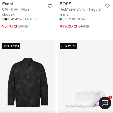
Exani
BOSS
CAPRI M - Mule i
Re.Maine BC-C - Regular
chodaki
jeans
41
42
43
44
45
30
31
32
33
34
95.70 zł
319 zł
439.20 zł
549 zł
40% zniżki
20% zniżki
1