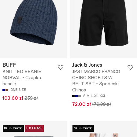
BUFF
Jack & Jones
KNITTED BEANIE
JPSTMARCO FRANCO
NORVAL - Czapka
CHINO SHORTS W
beanie
BELT SRT - Spodenki
Chinos
ONE SIZE
S
M
L
XL
XXL
103.60 zł
259 zł
72.00 zł
179.99 zł
80% zniżki
EXTRA15
60% zniżki