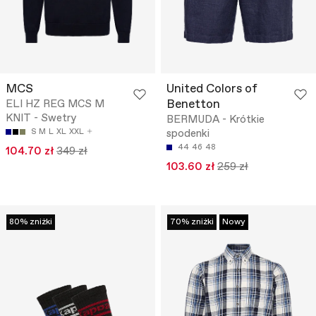
MCS
United Colors of
Benetton
ELI HZ REG MCS M
KNIT - Swetry
BERMUDA - Krótkie
S
M
L
XL
XXL
spodenki
44
46
48
104.70 zł
349 zł
103.60 zł
259 zł
80% zniżki
70% zniżki
Nowy