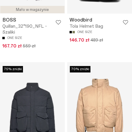
Mało w magazynie
BOSS
Woodbird
Quillan_32*190_NFL -
Tola Helmet Bag
Szaliki
ONE SIZE
ONE SIZE
146.70 zł
489 zł
167.70 zł
559 zł
75% zniżki
70% zniżki