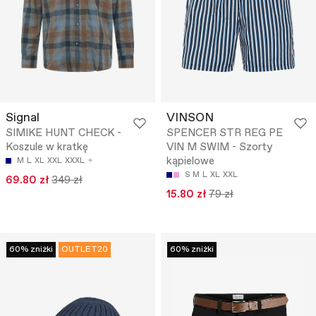
Signal
VINSON
SIMIKE HUNT CHECK -
SPENCER STR REG PE
Koszule w kratkę
VIN M SWIM - Szorty
kąpielowe
M
L
XL
XXL
XXXL
S
M
L
XL
XXL
69.80 zł
349 zł
15.80 zł
79 zł
60% zniżki
OUTLET20
60% zniżki