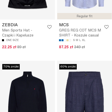
Regular fit
ZEBDIA
MCS
Men Sports Hat -
GREG REG COT MCS M
Czapki i Kapelusze
SHIRT - Koszule casual
ONE SIZE
S
M
L
XL
22.25 zł
89 zł
87.25 zł
349 zł
70% zniżki
60% zniżki