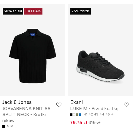
50% zniżki
EXTRA15
75% zniżki
Jack & Jones
Exani
JORVARENNA KNIT SS
LUKE M - Przed kostkę
SPLIT NECK - Krótki
41
42
43
44
45
rękaw
79.75 zł
319 zł
S
M
L