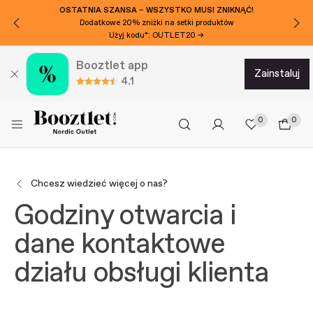
OSTATNIA SZANSA – WSZYSTKO MUSI ZNIKNĄĆ!
Dodatkowe 20% zniżki na setki produktów
Użyj kodu*: OUTLET20 →
Booztlet app
zainstaluj
4.1
0
0
Chcesz wiedzieć więcej o nas?
Godziny otwarcia i
dane kontaktowe
działu obsługi klienta