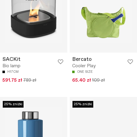
SACKit
Bercato
Bio lamp
Cooler Play
H17CM
ONE SIZE
591.75 zł
789 zł
65.40 zł
109 zł
25% zniżki
25% zniżki