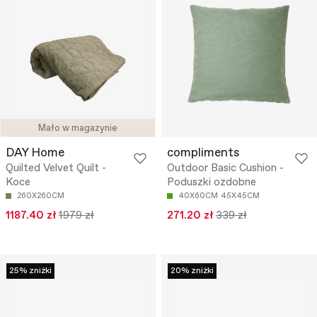
Mało w magazynie
DAY Home
compliments
Quilted Velvet Quilt -
Outdoor Basic Cushion -
Koce
Poduszki ozdobne
260X260CM
40X60CM
45X45CM
1187.40 zł
1979 zł
271.20 zł
339 zł
25% zniżki
20% zniżki