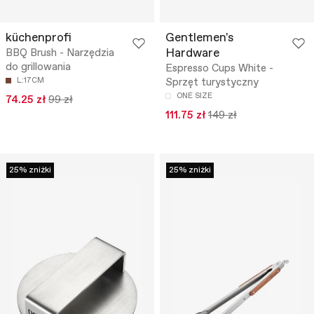
küchenprofi
Gentlemen's
Hardware
BBQ Brush - Narzędzia
do grillowania
Espresso Cups White -
L:17CM
Sprzęt turystyczny
ONE SIZE
74.25 zł
99 zł
111.75 zł
149 zł
25% zniżki
25% zniżki