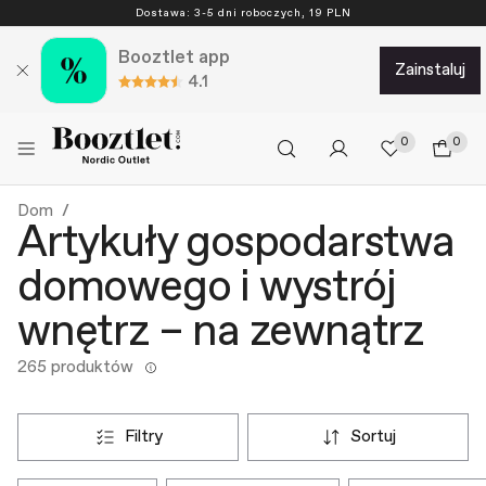
Dostawa: 3-5 dni roboczych, 19 PLN
Booztlet app
zainstaluj
4.1
0
0
Dom
Artykuły gospodarstwa
domowego i wystrój
wnętrz – na zewnątrz
265 produktów
filtry
sortuj