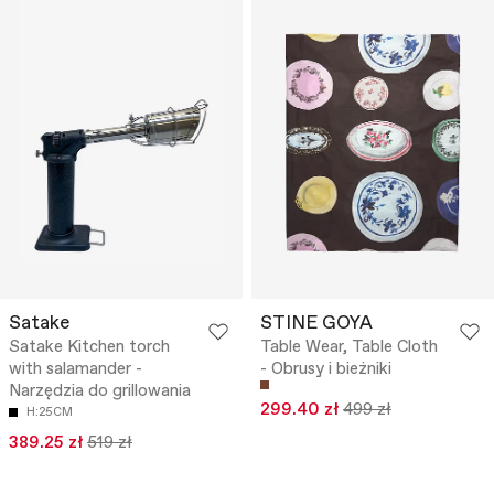
Satake
STINE GOYA
Satake Kitchen torch
Table Wear, Table Cloth
with salamander -
- Obrusy i bieżniki
Narzędzia do grillowania
299.40 zł
499 zł
H:25CM
389.25 zł
519 zł