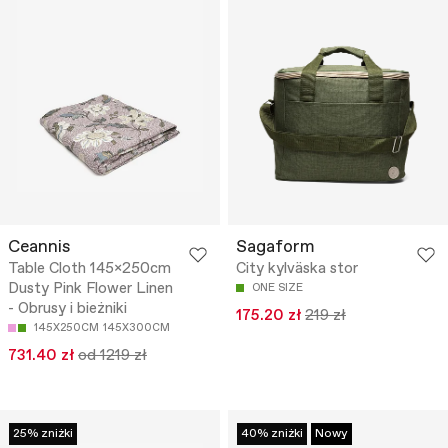
Ceannis
Sagaform
Table Cloth 145x250cm
City kylväska stor
Dusty Pink Flower Linen
ONE SIZE
- Obrusy i bieżniki
175.20 zł
219 zł
145X250CM
145X300CM
731.40 zł
od 1219 zł
25% zniżki
40% zniżki
Nowy