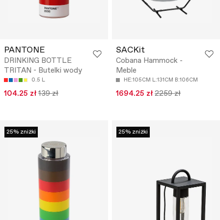
PANTONE
SACKit
DRINKING BOTTLE
Cobana Hammock -
TRITAN - Butelki wody
Meble
0.5 L
HE:105CM L:131CM B:106CM
104.25 zł
139 zł
1694.25 zł
2259 zł
25% zniżki
25% zniżki