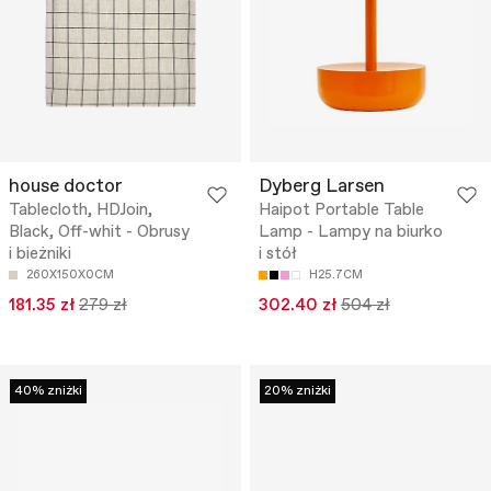
house doctor
Dyberg Larsen
Tablecloth, HDJoin,
Haipot Portable Table
Black, Off-whit - Obrusy
Lamp - Lampy na biurko
i bieżniki
i stół
260X150X0CM
H25.7CM
181.35 zł
279 zł
302.40 zł
504 zł
40% zniżki
20% zniżki