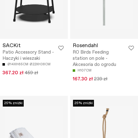
SACKit
Rosendahl
Patio Accessory Stand -
RO Birds Feeding
Haczyki i wieszaki
station on pole -
Akcesoria do ogrodu
Ø14XH65CM
Ø22XH38CM
H107CM
367.20 zł
459 zł
167.30 zł
239 zł
25% zniżki
25% zniżki