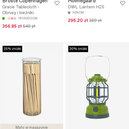
Broste Copenhagen
Holmegaard
Gracie Tablecloth -
DWL Lantern H25
Obrusy i bieżniki
H25CM
160X200CM
295.20 zł
369 zł
356.85 zł
549 zł
25% zniżki
30% zniżki
Mało w magazynie