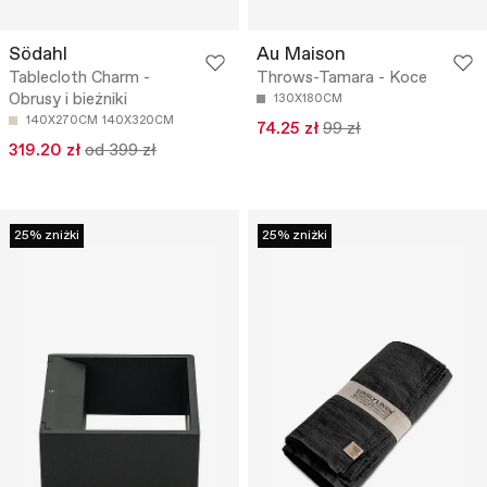
Södahl
Au Maison
Tablecloth Charm -
Throws-Tamara - Koce
Obrusy i bieżniki
130X180CM
140X270CM
140X320CM
74.25 zł
99 zł
319.20 zł
od 399 zł
25% zniżki
25% zniżki