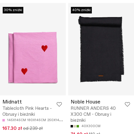
30% zniżki
40% zniżki
Midnatt
Noble House
Tablecloth Pink Hearts -
RUNNER ANDERS 40
Obrusy i bieżniki
X300 CM - Obrusy i
bieżniki
145X145CM
180X145CM
250X145CM
330X145CM
40X300CM
167.30 zł
od 239 zł