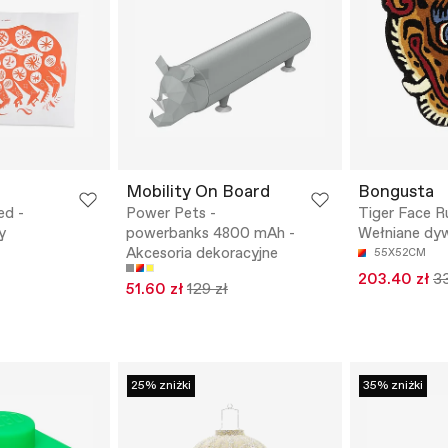
Mobility On Board
Bongusta
ed -
Power Pets -
Tiger Face R
y
powerbanks 4800 mAh -
Wełniane dy
Akcesoria dekoracyjne
55X52CM
203.40 zł
33
51.60 zł
129 zł
25% zniżki
35% zniżki