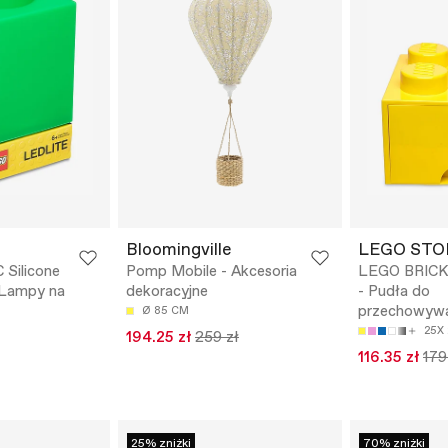
Bloomingville
LEGO STO
Silicone
Pomp Mobile - Akcesoria
LEGO BRIC
 Lampy na
dekoracyjne
- Pudła do
przechowywa
Ø 85 CM
25X
194.25 zł
259 zł
116.35 zł
179
25% zniżki
70% zniżki