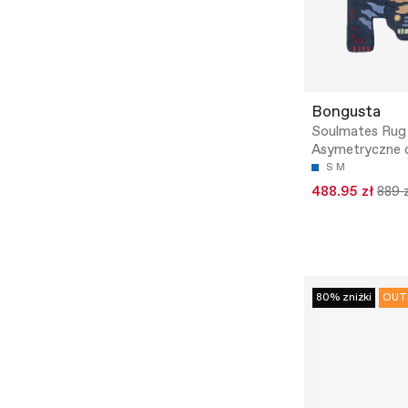
Bongusta
Soulmates Rug
Asymetryczne
S
M
488.95 zł
889 
80% zniżki
OUT