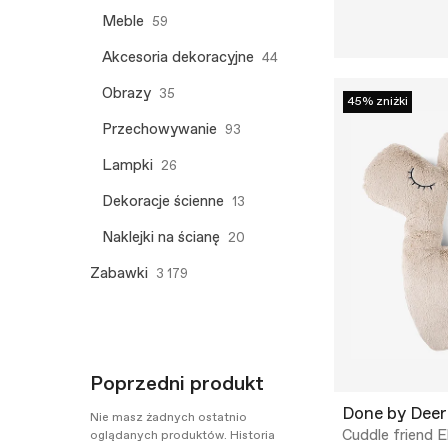
Meble
59
Akcesoria dekoracyjne
44
Obrazy
35
45% zniżki
Przechowywanie
93
Lampki
26
Dekoracje ścienne
13
Naklejki na ścianę
20
Zabawki
3 179
Poprzedni produkt
Done by Deer
Nie masz żadnych ostatnio
Cuddle friend E
oglądanych produktów. Historia