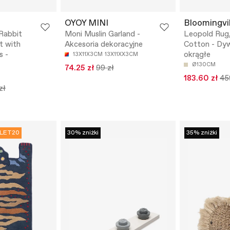
OYOY MINI
Bloomingvil
Rabbit
Moni Muslin Garland -
Leopold Rug,
ht with
Akcesoria dekoracyjne
Cotton - Dy
s -
okrągłe
13X11X3CM
13X11XX3CM
Ø130CM
74.25 zł
99 zł
183.60 zł
45
zł
LET20
30% zniżki
35% zniżki