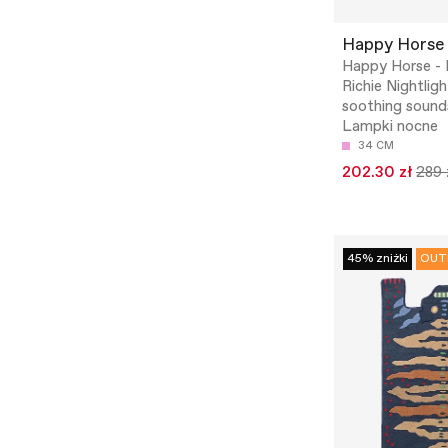
Happy Horse
Happy Horse - 
Richie Nightlig
soothing sound
Lampki nocne
34 CM
202.30 zł
289 
45% zniżki
OUT