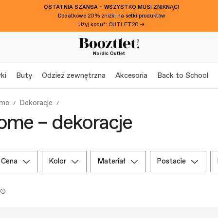
OSTATNIA SZANSA – WSZYSTKO MUSI ZNIKNĄĆ!
Dodatkowe 20% zniżki na setki produktów
Użyj kodu*: OUTLET20 →
ki
Buty
Odzież zewnętrzna
Akcesoria
Back to School
ome
Dekoracje
ome – dekoracje
cena
kolor
materiał
postacie