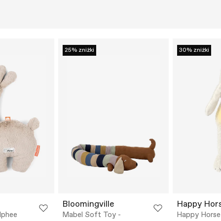
25% zniżki
30% zniżki
Bloomingville
Happy Hor
lphee
Mabel Soft Toy -
Happy Horse 