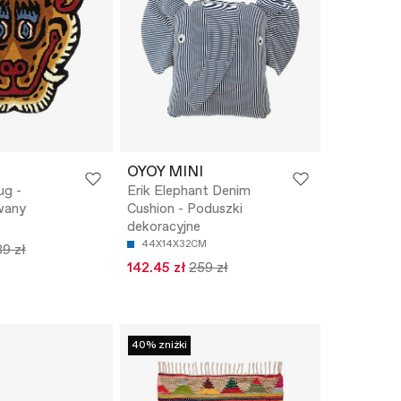
OYOY MINI
ug -
Erik Elephant Denim
wany
Cushion - Poduszki
dekoracyjne
44X14X32CM
9 zł
142.45 zł
259 zł
40% zniżki