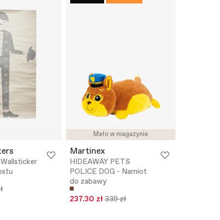
Mało w magazynie
ters
Martinex
allsticker
HIDEAWAY PETS
ostu
POLICE DOG - Namiot
do zabawy
ł
237.30 zł
339 zł