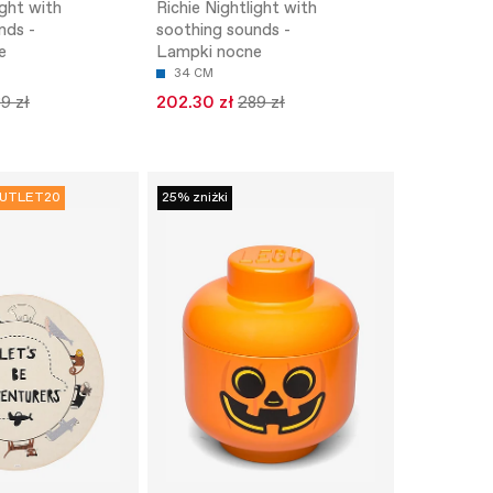
ight with
Richie Nightlight with
nds -
soothing sounds -
e
Lampki nocne
34 CM
9 zł
202.30 zł
289 zł
UTLET20
25% zniżki