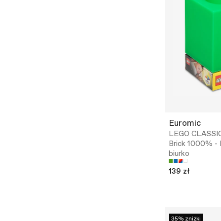
Euromic
LEGO CLASSIC 
Brick 1000% -
biurko
139 zł
35% zniżki