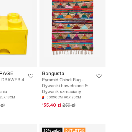
RAGE
Bongusta
K DRAWER 4
Pyramid Chindi Rug -
Dywaniki bawełniane &
nia
Dywanik szmaciany
 25X 18CM
60X90CM
60X120CM
 zł
155.40 zł
259 zł
30% zniżki
OUTLET20