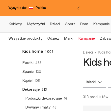
Wysyłka do:
Polska
Kobiety
Mężczyźni
Dzieci
Sport
Dom
Kampanie
Wszystkie produkty
Odzież
Marki
Kampanie
Zabaw
Kids home
1 003
Dzieci
Kids h
Kids h
Posiłki
435
Spanie
130
Kąpiel
105
marki
Dekoracje
313
313 produktów
Poduszki dekoracyjne
16
Dywany i maty
46