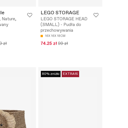
le
LEGO STORAGE
 Nature,
LEGO STORAGE HEAD
wany
(SMALL) - Pudła do
przechowywania
16X 16X 18CM
9 zł
74.25 zł
99 zł
80% zniżki
EXTRA15