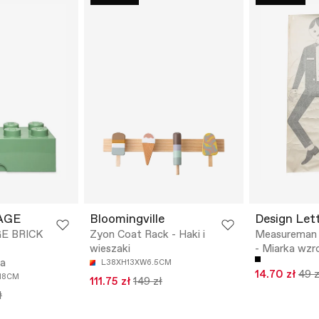
AGE
Bloomingville
Design Let
E BRICK
Zyon Coat Rack - Haki i
Measureman W
wieszaki
- Miarka wzr
a
L38XH13XW6.5CM
14.70 zł
49 z
 18CM
111.75 zł
149 zł
ł