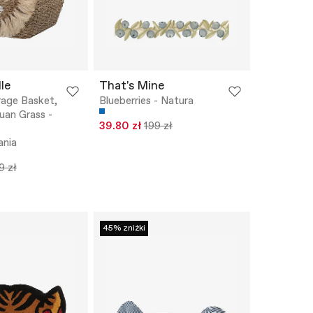
le
That's Mine
rage Basket,
Blueberries - Natura
uan Grass -
39.80 zł
199 zł
nia
9 zł
45% zniżki