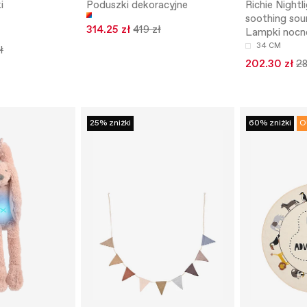
i
Poduszki dekoracyjne
Richie Nightl
soothing sou
314.25 zł
419 zł
Lampki nocn
34 CM
ł
202.30 zł
28
25% zniżki
60% zniżki
O