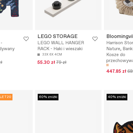
LEGO STORAGE
Bloomingvil
 -
LEGO WALL HANGER
Harrison Sto
 dywany
RACK - Haki i wieszaki
Nature, Bank
Kosze do
33X 6X 4CM
przechowywa
zł
55.30 zł
79 zł
447.85 zł
68
LET20
60% zniżki
40% zniżki