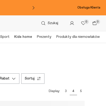
Obsługa Klienta
0
0
Szukaj
Sport
Kids home
Prezenty
Produkty dla niemowlaków
rabat
sortuj
Display:
3
4
5