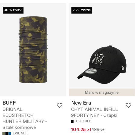
30% zniżki
25% zniżki
Mało w magazynie
BUFF
New Era
ORIGNAL
CHYT ANIMAL INFILL
ECOSTRETCH
9FORTY NEY - Czapki
HUNTER MILITARY -
OS CHILD
Szale kominowe
104.25 zł
139 zł
ONE SIZE