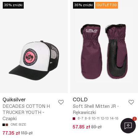
35% zniżki
35% zniżki
OUTLET20
Quiksilver
COLD
DECADES COTTON H
Soft Shell Mitten JR -
TRUCKER YOUTH -
Rękawiczki
Czapki
6-7
8-9
10-11
12-13
14-15
1
ONE SIZE
57.85 zł
89 zł
77.35 zł
119 zł