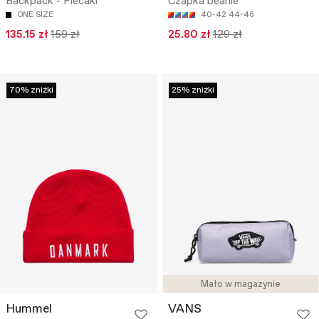
Backpack - Plecaki
Czapka beanie
ONE SIZE
40-42
44-46
135.15 zł
159 zł
25.80 zł
129 zł
70% zniżki
25% zniżki
Mało w magazynie
Hummel
VANS