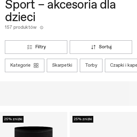
Sport – akcesoria dla
dzieci
157 produktów
filtry
sortuj
kategorie
skarpetki
torby
czapki i kap
25% zniżki
25% zniżki