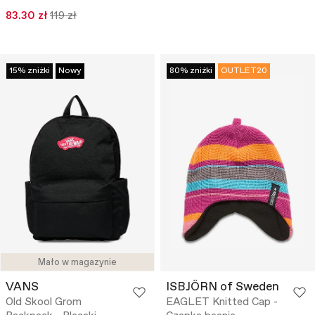
83.30 zł
119 zł
15% zniżki
Nowy
80% zniżki
OUTLET20
Mało w magazynie
VANS
ISBJÖRN of Sweden
Old Skool Grom
EAGLET Knitted Cap -