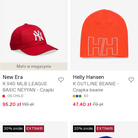
Mało w magazynie
New Era
Helly Hansen
K 940 MLB LEAGUE
K OUTLINE BEANIE -
BASIC NEYYAN - Czapki
Czapka beanie
OS CHILD
50
95.20 zł
119 zł
47.40 zł
79 zł
30% zniżki
EXTRA15
20% zniżki
EXTRA15