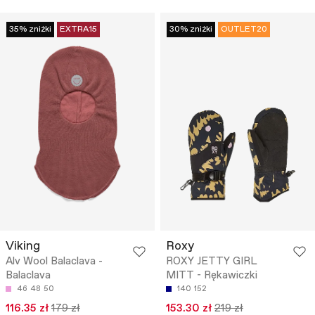
35% zniżki
EXTRA15
30% zniżki
OUTLET20
Viking
Roxy
Alv Wool Balaclava -
ROXY JETTY GIRL
Balaclava
MITT - Rękawiczki
46
48
50
140
152
116.35 zł
179 zł
153.30 zł
219 zł