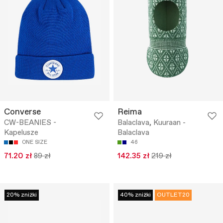
Converse
Reima
CW-BEANIES -
Balaclava, Kuuraan -
Kapelusze
Balaclava
ONE SIZE
46
71.20 zł
89 zł
142.35 zł
219 zł
20% zniżki
40% zniżki
OUTLET20