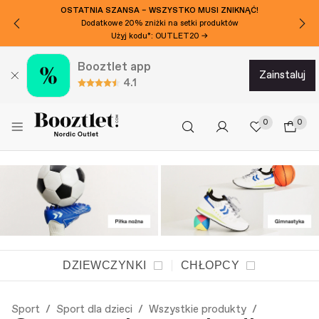
CHCESZ DODATKOWE 50ZL ZNIŻKI?
Zapisz się do naszego newslettera!
Booztlet app
zainstaluj
4.1
0
0
DZIEWCZYNKI
CHŁOPCY
Sport
Sport dla dzieci
Wszystkie produkty