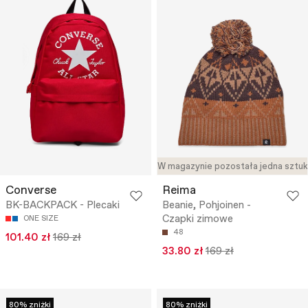
W magazynie pozostała jedna sztu
Converse
Reima
BK-BACKPACK - Plecaki
Beanie, Pohjoinen -
Czapki zimowe
ONE SIZE
48
101.40 zł
169 zł
33.80 zł
169 zł
80% zniżki
80% zniżki