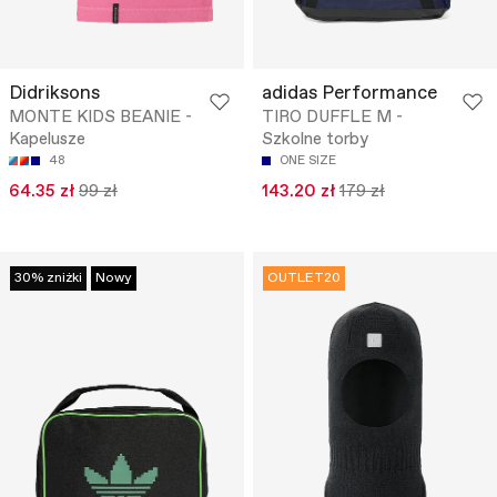
Didriksons
adidas Performance
MONTE KIDS BEANIE -
TIRO DUFFLE M -
Kapelusze
Szkolne torby
48
ONE SIZE
64.35 zł
99 zł
143.20 zł
179 zł
30% zniżki
Nowy
OUTLET20