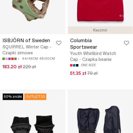
Kaszmir
ISBJÖRN of Sweden
Columbia
Sportswear
SQUIRREL Winter Cap -
Czapki zimowe
Youth Whirlibird Watch
44/46CM
48/50CM
Cap - Czapka beanie
ONE SIZE
183.20 zł
229 zł
51.35 zł
79 zł
50% zniżki
OUTLET20