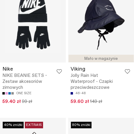
Mało w magazynie
Nike
Viking
NIKE BEANIE SETS -
Jolly Rain Hat
Zestaw akcesoriów
Waterproof - Czapki
zimowych
przeciwdeszczowe
ONE SIZE
46-48
59.40 zł
99 zł
59.60 zł
149 zł
40% zniżki
EXTRA15
80% zniżki