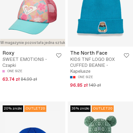
W magazynie pozostała jedna sztuka
Roxy
The North Face
SWEET EMOTIONS -
KIDS TNF LOGO BOX
Czapki
CUFFED BEANIE -
Kapelusze
ONE SIZE
ONE SIZE
63.74 zł
84.99 zł
96.85 zł
149 zł
20% zniżki
OUTLET20
35% zniżki
OUTLET20