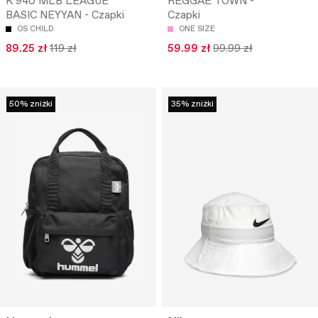
K 940 MLB LEAGUE
REGGAE TOWN -
BASIC NEYYAN - Czapki
Czapki
OS CHILD
ONE SIZE
89.25 zł
119 zł
59.99 zł
99.99 zł
50% zniżki
35% zniżki