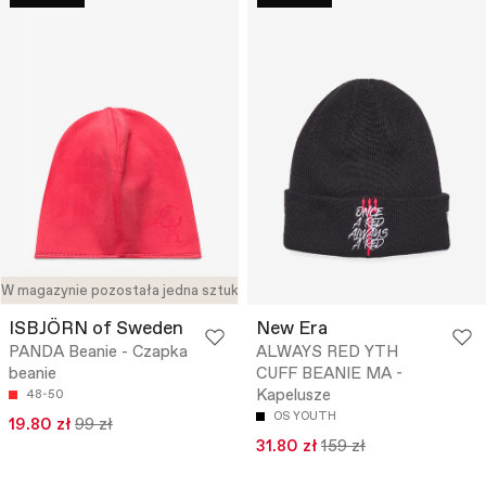
W magazynie pozostała jedna sztuka
ISBJÖRN of Sweden
New Era
PANDA Beanie - Czapka
ALWAYS RED YTH
beanie
CUFF BEANIE MA -
Kapelusze
48-50
OS YOUTH
19.80 zł
99 zł
31.80 zł
159 zł