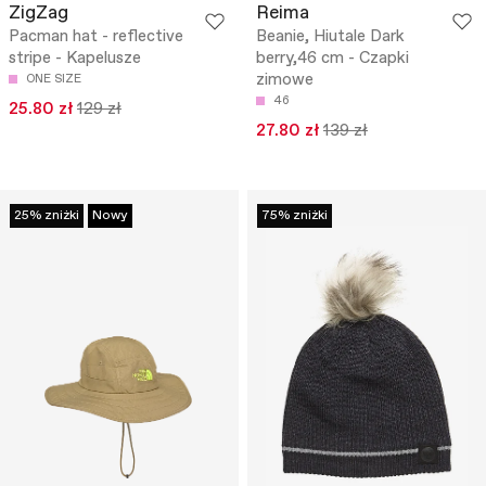
ZigZag
Reima
Pacman hat - reflective
Beanie, Hiutale Dark
stripe - Kapelusze
berry,46 cm - Czapki
zimowe
ONE SIZE
46
25.80 zł
129 zł
27.80 zł
139 zł
25% zniżki
Nowy
75% zniżki