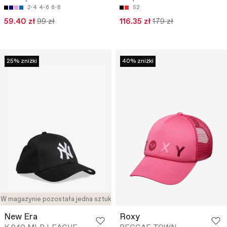
2-4
4-6
6-8
52
59.40 zł
99 zł
116.35 zł
179 zł
25% zniżki
40% zniżki
W magazynie pozostała jedna sztuka
New Era
Roxy