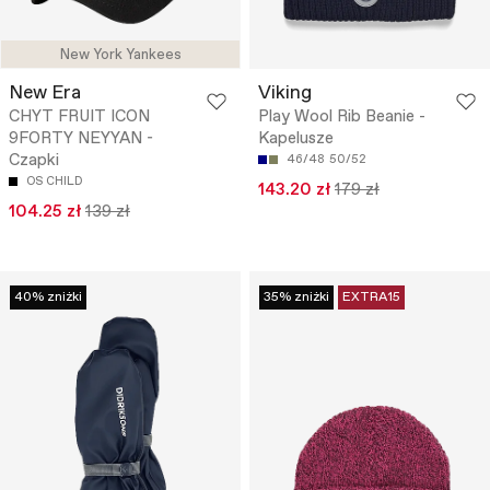
New York Yankees
New Era
Viking
CHYT FRUIT ICON
Play Wool Rib Beanie -
9FORTY NEYYAN -
Kapelusze
Czapki
46/48
50/52
OS CHILD
143.20 zł
179 zł
104.25 zł
139 zł
40% zniżki
35% zniżki
EXTRA15