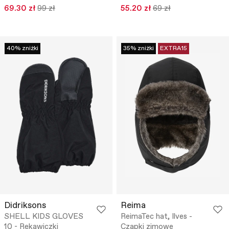
69.30 zł
99 zł
55.20 zł
69 zł
40% zniżki
35% zniżki
EXTRA15
Didriksons
Reima
SHELL KIDS GLOVES
ReimaTec hat, Ilves -
10 - Rękawiczki
Czapki zimowe