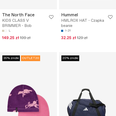
The North Face
Hummel
KIDS CLASS V
HMLROX HAT - Czapka
BRIMMER - Bob
beanie
L
1-2Y
149.25 zł
199 zł
32.25 zł
129 zł
35% zniżki
OUTLET20
20% zniżki