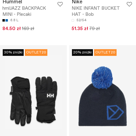
Hummel
Nike
hmlJAZZ BACKPACK
NIKE INFANT BUCKET
MINI - Plecaki
HAT - Bob
6.8 L
52/54
84.50 zł
169 zł
51.35 zł
79 zł
30% zniżki
OUTLET20
20% zniżki
OUTLET20