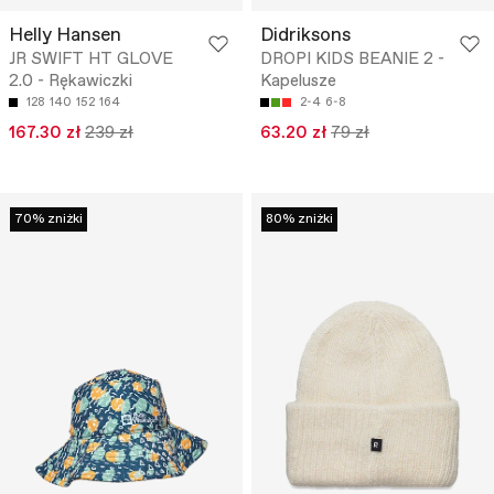
Helly Hansen
Didriksons
JR SWIFT HT GLOVE
DROPI KIDS BEANIE 2 -
2.0 - Rękawiczki
Kapelusze
128
140
152
164
2-4
6-8
167.30 zł
239 zł
63.20 zł
79 zł
70% zniżki
80% zniżki