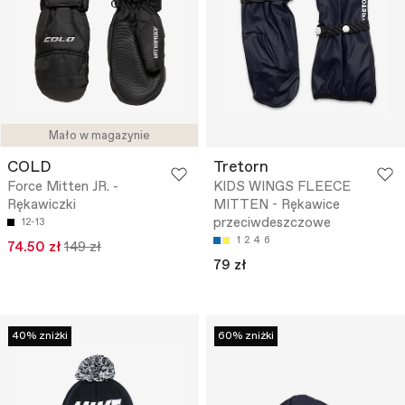
Mało w magazynie
COLD
Tretorn
Force Mitten JR. -
KIDS WINGS FLEECE
Rękawiczki
MITTEN - Rękawice
przeciwdeszczowe
12-13
1
2
4
6
74.50 zł
149 zł
79 zł
40% zniżki
60% zniżki