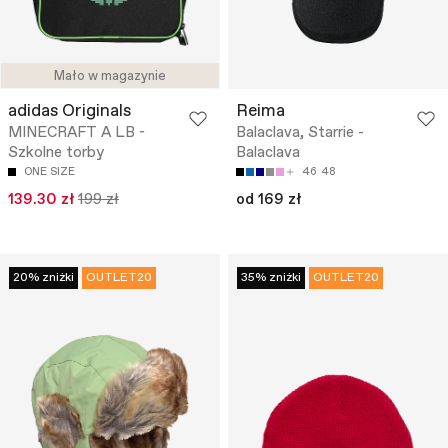
Mało w magazynie
adidas Originals
Reima
MINECRAFT A LB -
Balaclava, Starrie -
Szkolne torby
Balaclava
ONE SIZE
46
48
139.30 zł
199 zł
od 169 zł
20% zniżki
OUTLET20
35% zniżki
OUTLET20