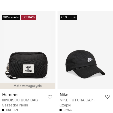
30% zniżki
EXTRA15
20% zniżki
Mało w magazynie
Hummel
Nike
hmlDISCO BUM BAG -
NIKE FUTURA CAP -
Saszetka Nerki
Czapki
ONE SIZE
52/54