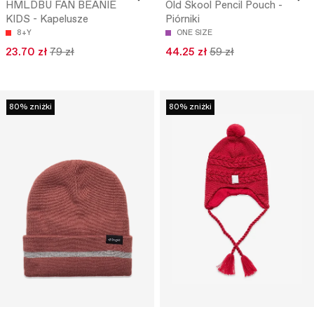
HMLDBU FAN BEANIE
Old Skool Pencil Pouch -
KIDS - Kapelusze
Piórniki
8+Y
ONE SIZE
23.70 zł
79 zł
44.25 zł
59 zł
80% zniżki
80% zniżki