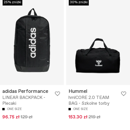
25% zniżki
30% zniżki
adidas Performance
Hummel
LINEAR BACKPACK -
hmlCORE 2.0 TEAM
Plecaki
BAG - Szkolne torby
ONE SIZE
ONE SIZE
96.75 zł
129 zł
153.30 zł
219 zł