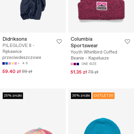
Didriksons
Columbia
Sportswear
PILEGLOVE 8 -
Rękawice
Youth Whirlibird Cuffed
przeciwdeszczowe
Beanie - Kapelusze
4
6
ONE SIZE
59.40 zł
99 zł
51.35 zł
79 zł
25% zniżki
35% zniżki
OUTLET20