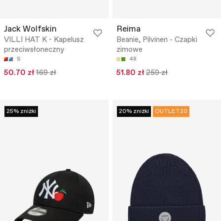
Jack Wolfskin
Reima
VILLI HAT K - Kapelusz
Beanie, Pilvinen - Czapki
przeciwsłoneczny
zimowe
S
48
50.70 zł
169 zł
51.80 zł
259 zł
25% zniżki
20% zniżki
OUTLET20