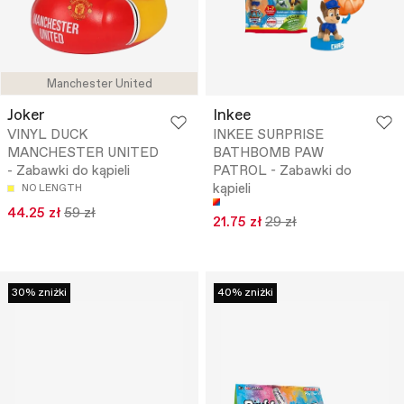
Manchester United
Joker
Inkee
VINYL DUCK
INKEE SURPRISE
MANCHESTER UNITED
BATHBOMB PAW
- Zabawki do kąpieli
PATROL - Zabawki do
kąpieli
NO LENGTH
44.25 zł
59 zł
21.75 zł
29 zł
30% zniżki
40% zniżki