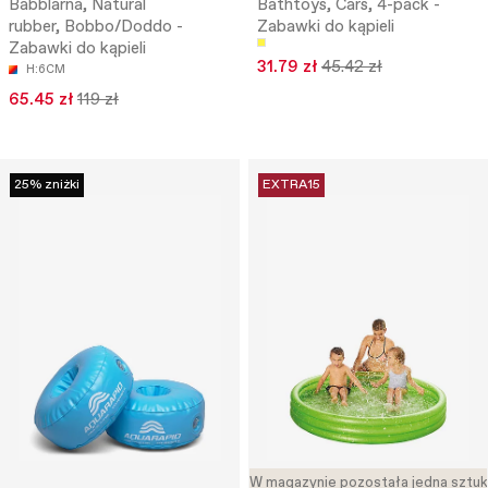
Babblarna, Natural
Bathtoys, Cars, 4-pack -
rubber, Bobbo/Doddo -
Zabawki do kąpieli
Zabawki do kąpieli
31.79 zł
45.42 zł
H:6CM
65.45 zł
119 zł
25% zniżki
EXTRA15
W magazynie pozostała jedna sztu