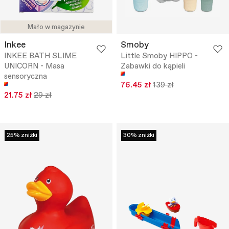
Mało w magazynie
Inkee
Smoby
INKEE BATH SLIME
Little Smoby HIPPO -
UNICORN - Masa
Zabawki do kąpieli
sensoryczna
76.45 zł
139 zł
21.75 zł
29 zł
25% zniżki
30% zniżki