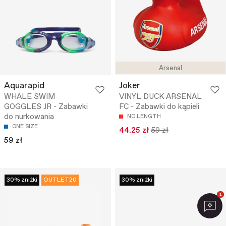
Arsenal
Aquarapid
Joker
WHALE SWIM
VINYL DUCK ARSENAL
GOGGLES JR - Zabawki
FC - Zabawki do kąpieli
do nurkowania
NO LENGTH
ONE SIZE
44.25 zł
59 zł
59 zł
30% zniżki
OUTLET20
30% zniżki
1