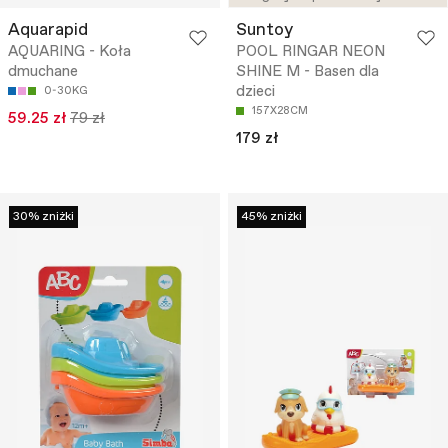
Aquarapid
Suntoy
AQUARING - Koła
POOL RINGAR NEON
dmuchane
SHINE M - Basen dla
dzieci
0-30KG
157X28CM
59.25 zł
79 zł
179 zł
30% zniżki
45% zniżki