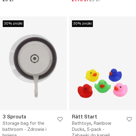
30% zniżki
30% zniżki
3 Sprouts
Rätt Start
Storage bag for the
Bathtoys, Rainbow
bathroom - Zdrowie i
Ducks, 5-pack -
higiena
Zabawki do kąpieli