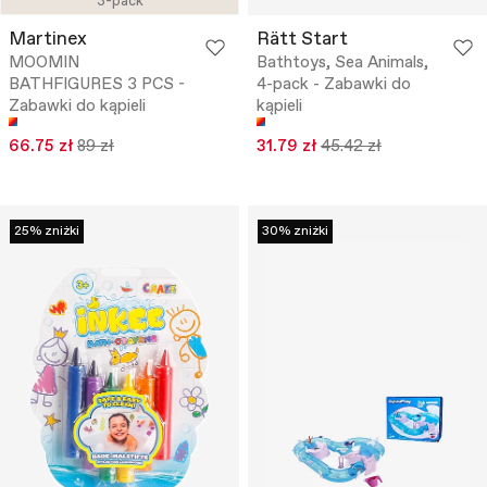
3-pack
Martinex
Rätt Start
MOOMIN
Bathtoys, Sea Animals,
BATHFIGURES 3 PCS -
4-pack - Zabawki do
Zabawki do kąpieli
kąpieli
66.75 zł
89 zł
31.79 zł
45.42 zł
25% zniżki
30% zniżki