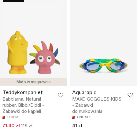
Mało w magazynie
Teddykompaniet
Aquarapid
Babblarna, Natural
MAKO GOGGLES KIDS
rubber, Bibbi/Diddi -
- Zabawki
Zabawki do kąpieli
do nurkowania
H:9CM
ONE SIZE
71.40 zł
119 zł
41 zł