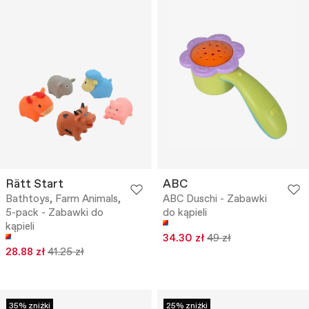
Rätt Start
ABC
Bathtoys, Farm Animals,
ABC Duschi - Zabawki
5-pack - Zabawki do
do kąpieli
kąpieli
34.30 zł
49 zł
28.88 zł
41.25 zł
35% zniżki
25% zniżki