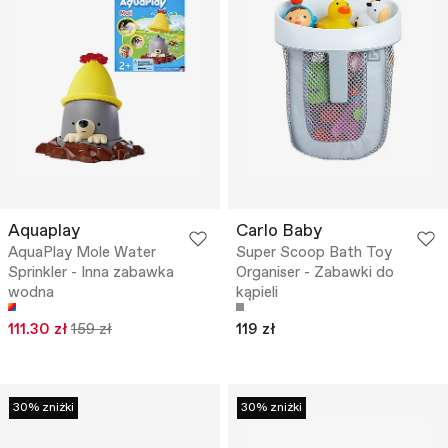
Aquaplay
Carlo Baby
AquaPlay Mole Water
Super Scoop Bath Toy
Sprinkler - Inna zabawka
Organiser - Zabawki do
wodna
kąpieli
111.30 zł
159 zł
119 zł
30% zniżki
30% zniżki