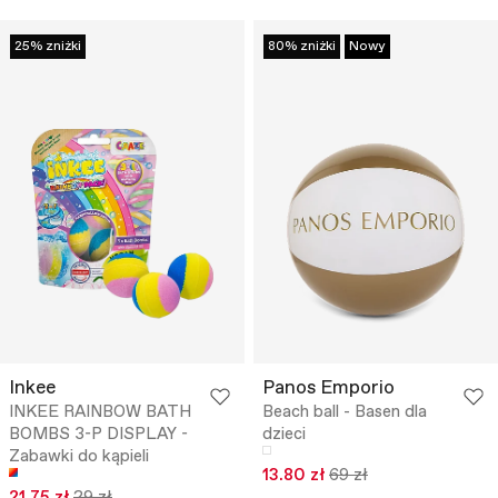
25% zniżki
80% zniżki
Nowy
Inkee
Panos Emporio
INKEE RAINBOW BATH
Beach ball - Basen dla
BOMBS 3-P DISPLAY -
dzieci
Zabawki do kąpieli
13.80 zł
69 zł