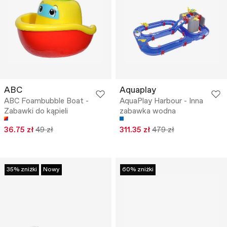
ABC
Aquaplay
ABC Foambubble Boat -
AquaPlay Harbour - Inna
Zabawki do kąpieli
zabawka wodna
36.75 zł
49 zł
311.35 zł
479 zł
35% zniżki
Nowy
60% zniżki