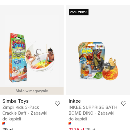
25% zniżki
Mało w magazynie
Simba Toys
Inkee
Zimpli Kids 3-Pack
INKEE SURPRISE BATH
Crackle Baff - Zabawki
BOMB DINO - Zabawki
do kąpieli
do kąpieli
29 zł
21.75 zł
29 zł