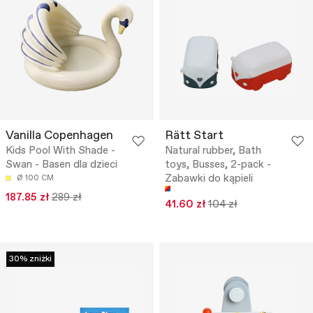
Vanilla Copenhagen
Rätt Start
Kids Pool With Shade -
Natural rubber, Bath
Swan - Basen dla dzieci
toys, Busses, 2-pack -
Zabawki do kąpieli
Ø 100 CM
187.85 zł
289 zł
41.60 zł
104 zł
30% zniżki