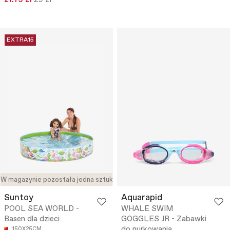
21.75 zł
29 zł
EXTRA15
W magazynie pozostała jedna sztuka
Suntoy
Aquarapid
POOL SEA WORLD -
WHALE SWIM
Basen dla dzieci
GOGGLES JR - Zabawki
do nurkowania
150X25CM