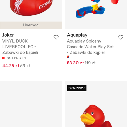
Liverpool
Joker
Aquaplay
VINYL DUCK
Aquaplay Sploshy
LIVERPOOL FC -
Cascade Water Play Set
Zabawki do kąpieli
- Zabawki do kąpieli
NO LENGTH
83.30 zł
119 zł
44.25 zł
59 zł
25% zniżki