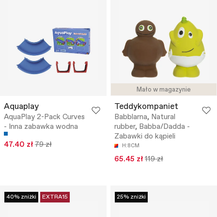
Mało w magazynie
Aquaplay
Teddykompaniet
AquaPlay 2-Pack Curves
Babblarna, Natural
- Inna zabawka wodna
rubber, Babba/Dadda -
Zabawki do kąpieli
47.40 zł
79 zł
H:8CM
65.45 zł
119 zł
40% zniżki
EXTRA15
25% zniżki