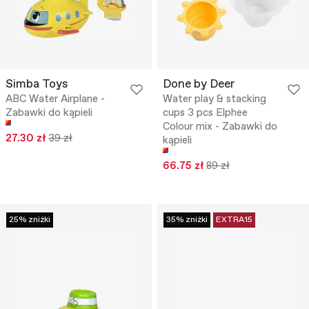
Simba Toys
Done by Deer
ABC Water Airplane -
Water play & stacking
Zabawki do kąpieli
cups 3 pcs Elphee
Colour mix - Zabawki do
27.30 zł
39 zł
kąpieli
66.75 zł
89 zł
25% zniżki
35% zniżki
EXTRA15