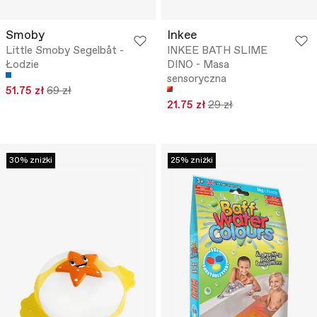
Smoby
Inkee
Little Smoby Segelbåt -
INKEE BATH SLIME
Łodzie
DINO - Masa
sensoryczna
51.75 zł
69 zł
21.75 zł
29 zł
30% zniżki
25% zniżki