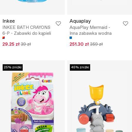
Inkee
Aquaplay
INKEE BATH CRAYONS
AquaPlay Mermaid -
6-P - Zabawki do kąpieli
Inna zabawka wodna
29.25 zł
39 zł
251.30 zł
359 zł
25% zniżki
45% zniżki