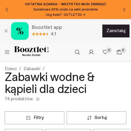
CHCESZ DODATKOWE 50ZL ZNIŻKI?
Zapisz się do naszego newslettera!
Booztlet app
zainstaluj
4.1
0
0
Dzieci
Zabawki
Zabawki wodne &
kąpieli dla dzieci
74 produktów
filtry
sortuj