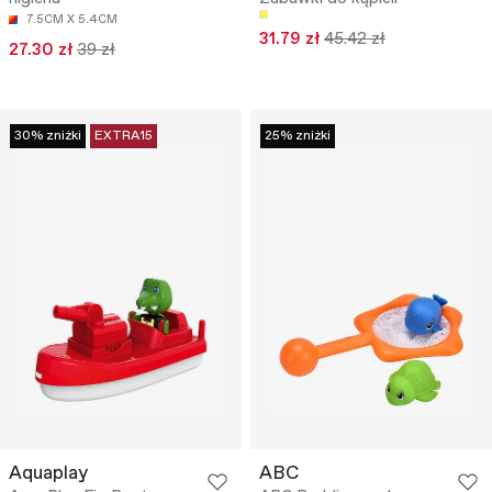
7.5CM X 5.4CM
31.79 zł
45.42 zł
27.30 zł
39 zł
30% zniżki
EXTRA15
25% zniżki
Aquaplay
ABC