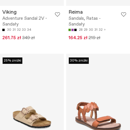
Viking
Reima
Adventure Sandal 2V -
Sandals, Ratas -
Sandały
Sandały
30
31
32
33
34
28
29
30
31
32
261.75 zł
349 zł
164.25 zł
219 zł
25% zniżki
30% zniżki