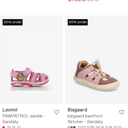
60% zniżki
60% zniżki
Leomil
Bisgaard
PAWPATROL sandal -
bisgaard barefoot
Sandały
fletcher - Sandały
28
29
30
23/13.5CM
24/14.3CM
25/15CM