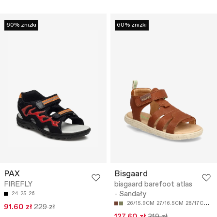
60% zniżki
60% zniżki
PAX
Bisgaard
FIREFLY
bisgaard barefoot atlas
- Sandały
24
25
26
26/15.9CM
27/16.5CM
28/17CM
29
91.60 zł
229 zł
127.60 zł
319 zł