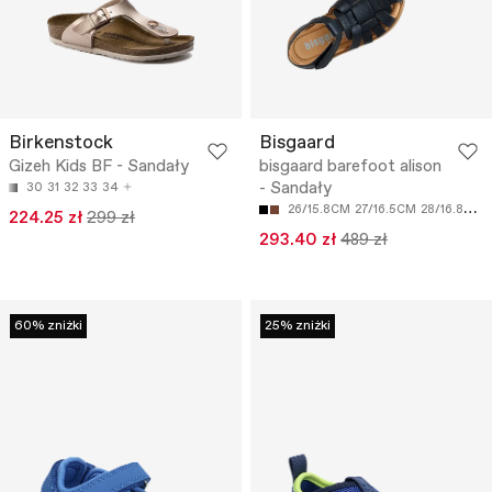
Birkenstock
Bisgaard
Gizeh Kids BF - Sandały
bisgaard barefoot alison
- Sandały
30
31
32
33
34
26/15.8CM
27/16.5CM
28/16.8CM
224.25 zł
299 zł
293.40 zł
489 zł
60% zniżki
25% zniżki