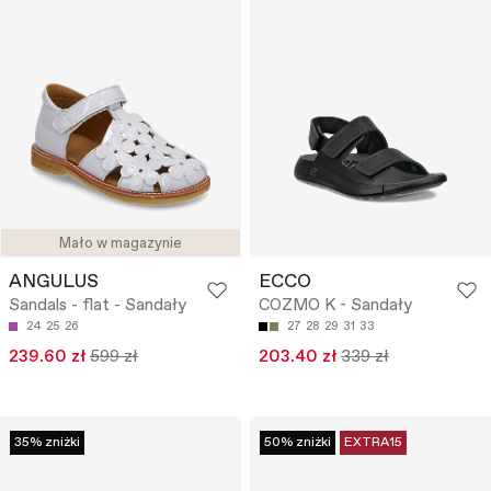
Mało w magazynie
ANGULUS
ECCO
Sandals - flat - Sandały
COZMO K - Sandały
24
25
26
27
28
29
31
33
239.60 zł
599 zł
203.40 zł
339 zł
35% zniżki
50% zniżki
EXTRA15