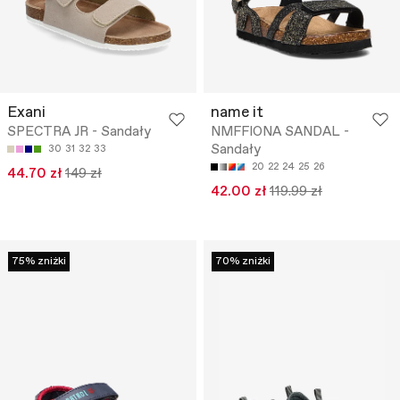
Exani
name it
SPECTRA JR - Sandały
NMFFIONA SANDAL -
Sandały
30
31
32
33
20
22
24
25
26
44.70 zł
149 zł
42.00 zł
119.99 zł
75% zniżki
70% zniżki