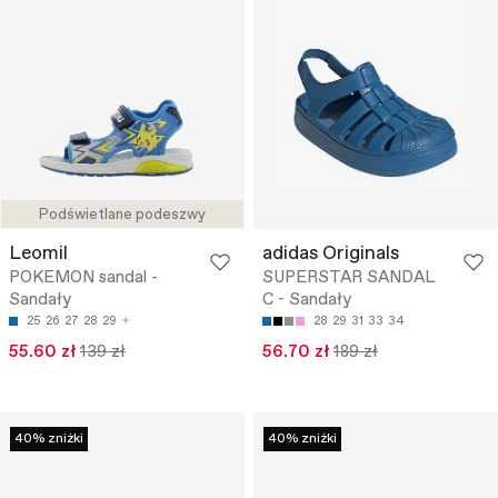
Podświetlane podeszwy
Leomil
adidas Originals
POKEMON sandal -
SUPERSTAR SANDAL
Sandały
C - Sandały
25
26
27
28
29
28
29
31
33
34
55.60 zł
139 zł
56.70 zł
189 zł
40% zniżki
40% zniżki