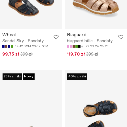
Wheat
Bisgaard
Sandal Sky - Sandały
bisgaard billie - Sandały
19-12.0CM
20-12.7CM
22
23
24
25
26
99.75 zł
399 zł
119.70 zł
399 zł
25% zniżki
Nowy
40% zniżki