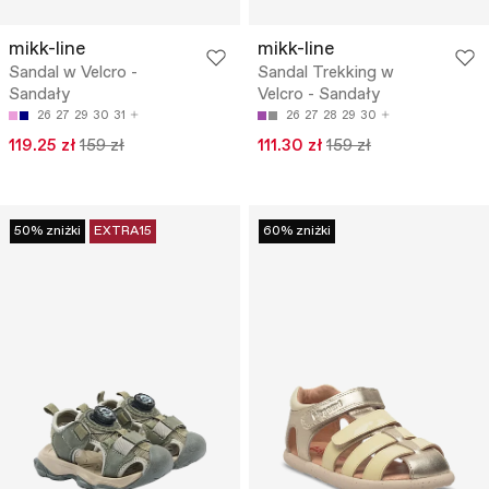
mikk-line
mikk-line
Sandal w Velcro -
Sandal Trekking w
Sandały
Velcro - Sandały
26
27
29
30
31
26
27
28
29
30
119.25 zł
159 zł
111.30 zł
159 zł
50% zniżki
EXTRA15
60% zniżki