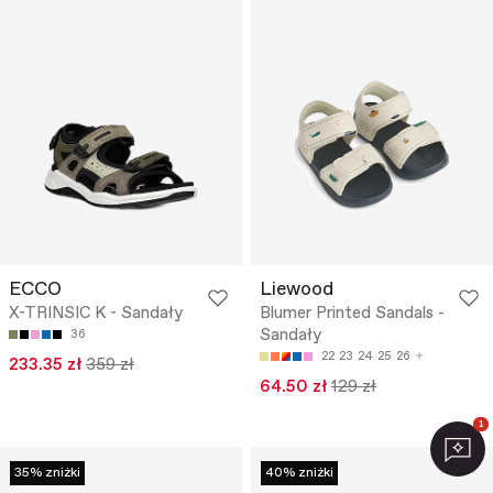
ECCO
Liewood
X-TRINSIC K - Sandały
Blumer Printed Sandals -
Sandały
36
22
23
24
25
26
233.35 zł
359 zł
64.50 zł
129 zł
1
35% zniżki
40% zniżki