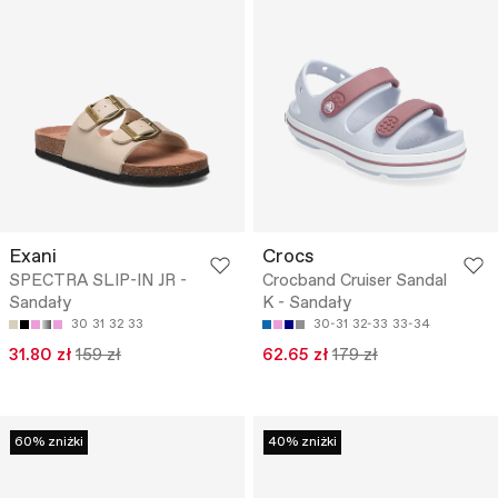
Exani
Crocs
SPECTRA SLIP-IN JR -
Crocband Cruiser Sandal
Sandały
K - Sandały
30
31
32
33
30-31
32-33
33-34
31.80 zł
159 zł
62.65 zł
179 zł
60% zniżki
40% zniżki