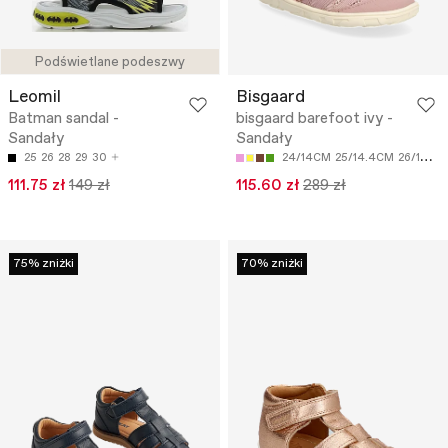
Podświetlane podeszwy
Leomil
Bisgaard
Batman sandal -
bisgaard barefoot ivy -
Sandały
Sandały
25
26
28
29
30
24/14CM
25/14.4CM
26/14.8CM
111.75 zł
149 zł
115.60 zł
289 zł
75% zniżki
70% zniżki