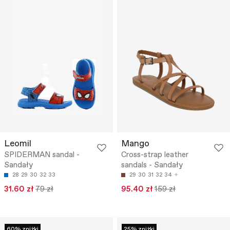
Leomil
Mango
SPIDERMAN sandal -
Cross-strap leather
Sandały
sandals - Sandały
28
29
30
32
33
29
30
31
32
34
31.60 zł
79 zł
95.40 zł
159 zł
60% zniżki
25% zniżki