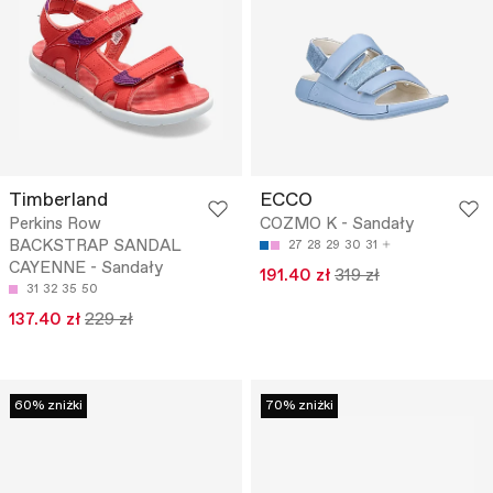
Timberland
ECCO
Perkins Row
COZMO K - Sandały
BACKSTRAP SANDAL
27
28
29
30
31
CAYENNE - Sandały
191.40 zł
319 zł
31
32
35
50
137.40 zł
229 zł
60% zniżki
70% zniżki