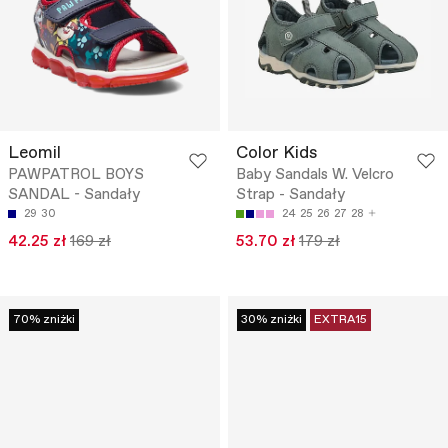
Leomil
Color Kids
PAWPATROL BOYS
Baby Sandals W. Velcro
SANDAL - Sandały
Strap - Sandały
29
30
24
25
26
27
28
42.25 zł
169 zł
53.70 zł
179 zł
70% zniżki
30% zniżki
EXTRA15