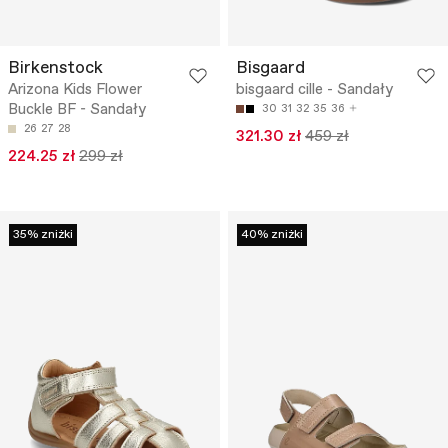
Birkenstock
Bisgaard
Arizona Kids Flower
bisgaard cille - Sandały
Buckle BF - Sandały
30
31
32
35
36
26
27
28
321.30 zł
459 zł
224.25 zł
299 zł
35% zniżki
40% zniżki