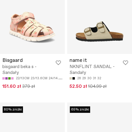
Bisgaard
name it
bisgaard beka s -
NKNFLINT SANDAL -
Sandały
Sandały
22/13CM
23/13.6CM
24/14.2CM
25/14.8CM
28
29
26/15.5CM
30
31
32
151.60 zł
379 zł
52.50 zł
104.99 zł
80% zniżki
65% zniżki