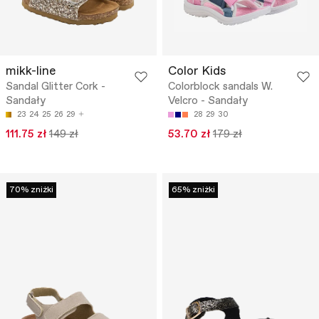
mikk-line
Color Kids
Sandal Glitter Cork -
Colorblock sandals W.
Sandały
Velcro - Sandały
23
24
25
26
29
28
29
30
111.75 zł
149 zł
53.70 zł
179 zł
70% zniżki
65% zniżki