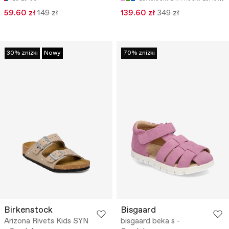
59.60 zł
149 zł
139.60 zł
349 zł
30% zniżki
Nowy
70% zniżki
Birkenstock
Bisgaard
Arizona Rivets Kids SYN
bisgaard beka s -