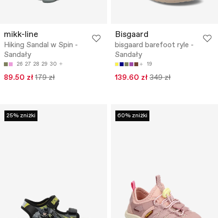
mikk-line
Bisgaard
Hiking Sandal w Spin -
bisgaard barefoot ryle -
Sandały
Sandały
26
27
28
29
30
19
89.50 zł
179 zł
139.60 zł
349 zł
25% zniżki
60% zniżki