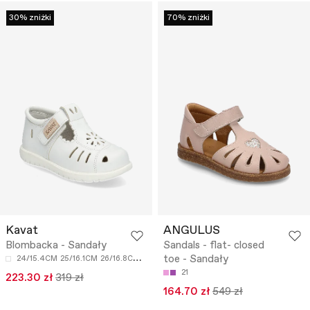
30% zniżki
70% zniżki
Kavat
ANGULUS
Blombacka - Sandały
Sandals - flat- closed
toe - Sandały
24/15.4CM
25/16.1CM
26/16.8CM
27/17.5CM
28/18.2CM
21
223.30 zł
319 zł
164.70 zł
549 zł