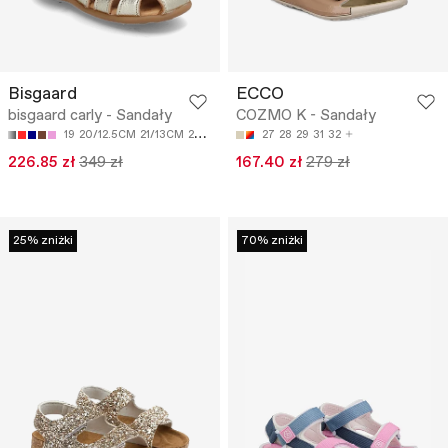
Bisgaard
ECCO
bisgaard carly - Sandały
COZMO K - Sandały
19
20/12.5CM
21/13CM
22/13.6CM
23/14.5CM
27
28
29
31
32
226.85 zł
349 zł
167.40 zł
279 zł
25% zniżki
70% zniżki