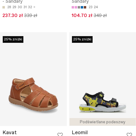
- Sandały
Sandały
28
29
30
31
32
23
24
237.30 zł
339 zł
104.70 zł
349 zł
25% zniżki
25% zniżki
Podświetlane podeszwy
Kavat
Leomil