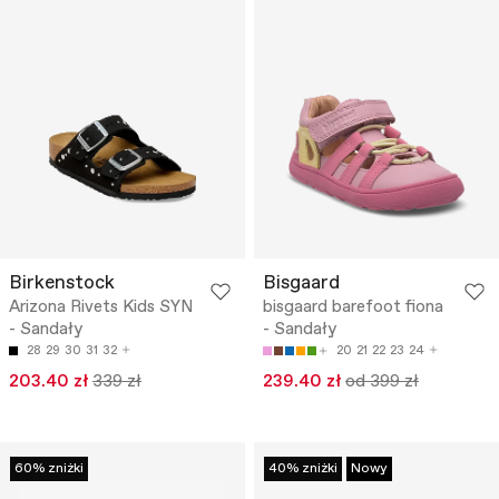
Birkenstock
Bisgaard
Arizona Rivets Kids SYN
bisgaard barefoot fiona
- Sandały
- Sandały
28
29
30
31
32
20
21
22
23
24
203.40 zł
339 zł
239.40 zł
od 399 zł
60% zniżki
40% zniżki
Nowy