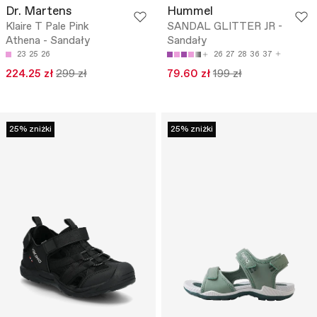
Dr. Martens
Hummel
Klaire T Pale Pink
SANDAL GLITTER JR -
Athena - Sandały
Sandały
23
25
26
26
27
28
36
37
224.25 zł
299 zł
79.60 zł
199 zł
25% zniżki
25% zniżki