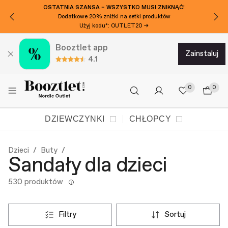
OSTATNIA SZANSA – WSZYSTKO MUSI ZNIKNĄĆ!
Dodatkowe 20% zniżki na setki produktów
Użyj kodu*: OUTLET20 →
Booztlet app
zainstaluj
4.1
0
0
DZIEWCZYNKI
CHŁOPCY
Dzieci
Buty
Sandały dla dzieci
530 produktów
filtry
sortuj