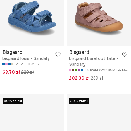
Bisgaard
Bisgaard
bisgaard louis - Sandały
bisgaard barefoot tate -
Sandały
28
29
30
31
32
21/12CM
22/12.8CM
23/13.5CM
68.70 zł
229 zł
202.30 zł
289 zł
60% zniżki
50% zniżki