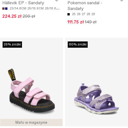
Hällevik EP - Sandały
Pokemon sandal -
Sandały
23/14.8CM
25/15.9CM
26/16.6CM
27/17.3CM
28/18CM
25
26
27
28
29
224.25 zł
299 zł
111.75 zł
149 zł
25% zniżki
60% zniżki
Mało w magazynie