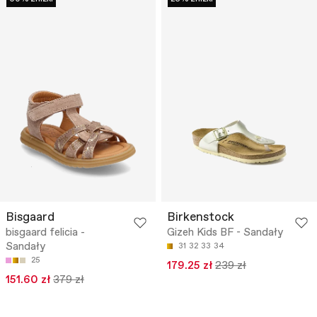
Bisgaard
Birkenstock
bisgaard felicia -
Gizeh Kids BF - Sandały
Sandały
31
32
33
34
25
179.25 zł
239 zł
151.60 zł
379 zł