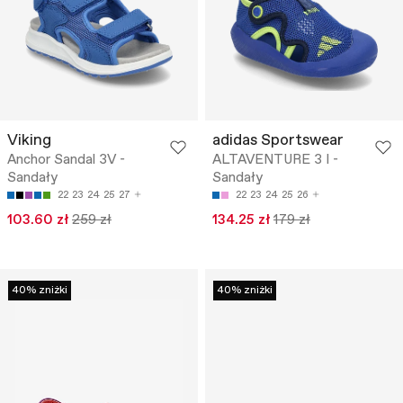
Viking
adidas Sportswear
Anchor Sandal 3V -
ALTAVENTURE 3 I -
Sandały
Sandały
22
23
24
25
27
22
23
24
25
26
103.60 zł
259 zł
134.25 zł
179 zł
40% zniżki
40% zniżki