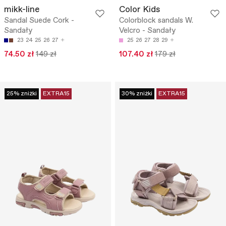
mikk-line
Color Kids
Sandal Suede Cork -
Colorblock sandals W.
Sandały
Velcro - Sandały
23
24
25
26
27
25
26
27
28
29
74.50 zł
149 zł
107.40 zł
179 zł
25% zniżki
EXTRA15
30% zniżki
EXTRA15