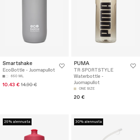
Smartshake
PUMA
EcoBottle - Juomapullot
TR SPORTSTYLE
Waterbottle -
650 ML
Juomapullot
10.43 €
14.90 €
ONE SIZE
20 €
25% alennusta
30% alennusta