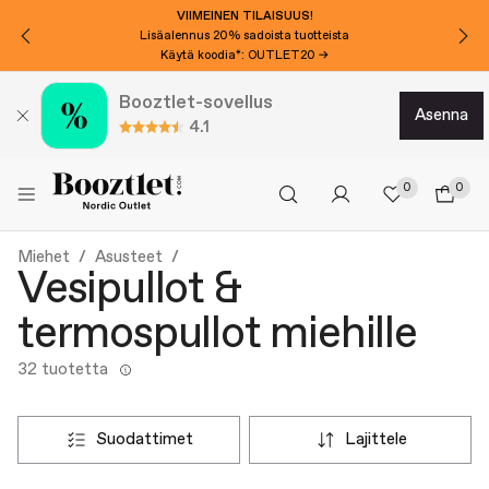
VIIMEINEN TILAISUUS!
Lisäalennus 20% sadoista tuotteista
Käytä koodia*: OUTLET20 →
Booztlet-sovellus
asenna
4.1
0
0
Miehet
Asusteet
Vesipullot &
termospullot miehille
32 tuotetta
suodattimet
lajittele