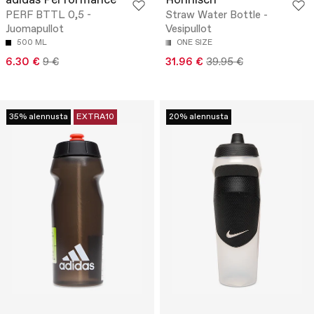
adidas Performance
Röhnisch
PERF BTTL 0,5 -
Straw Water Bottle -
Juomapullot
Vesipullot
500 ML
ONE SIZE
6.30 €
9 €
31.96 €
39.95 €
35% alennusta
EXTRA10
20% alennusta