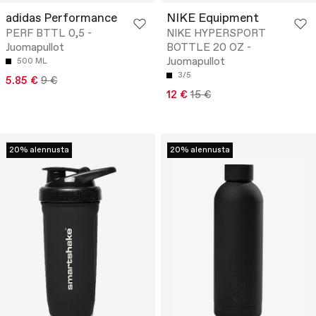
adidas Performance
NIKE Equipment
PERF BTTL 0,5 -
NIKE HYPERSPORT
Juomapullot
BOTTLE 20 OZ -
Juomapullot
500 ML
3/5
5.85 €
9 €
12 €
15 €
20% alennusta
20% alennusta