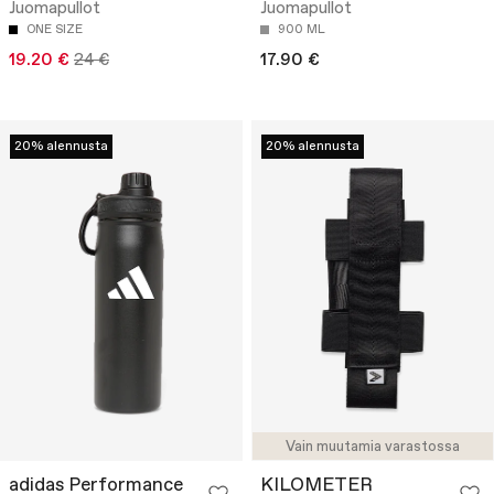
Juomapullot
Juomapullot
ONE SIZE
900 ML
19.20 €
24 €
17.90 €
20% alennusta
20% alennusta
Vain muutamia varastossa
adidas Performance
KILOMETER