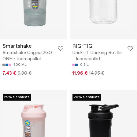
Smartshake
RIG-TIG
Smatshake Original2GO
Drink-IT Drinking Bottle
ONE - Juomapullot
- Juomapullot
800 ML
0.5 L
7.43 €
9.90 €
11.96 €
14.95 €
25% alennusta
20% alennusta