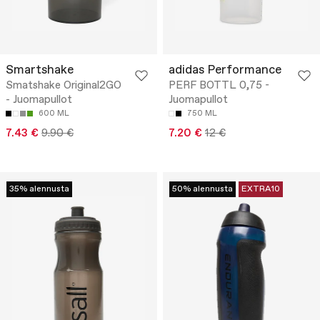
Smartshake
adidas Performance
Smatshake Original2GO
PERF BOTTL 0,75 -
- Juomapullot
Juomapullot
600 ML
750 ML
7.43 €
9.90 €
7.20 €
12 €
35% alennusta
50% alennusta
EXTRA10