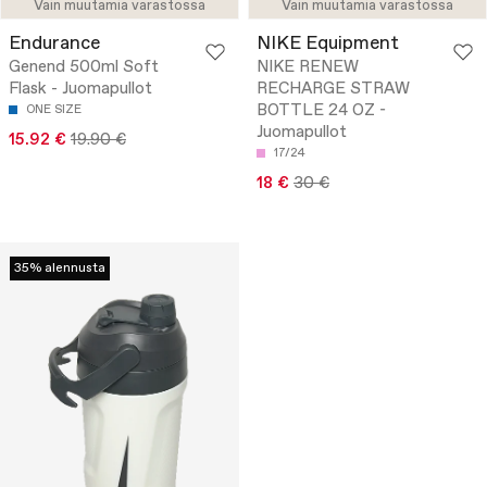
Vain muutamia varastossa
Vain muutamia varastossa
Endurance
NIKE Equipment
Genend 500ml Soft
NIKE RENEW
Flask - Juomapullot
RECHARGE STRAW
BOTTLE 24 OZ -
ONE SIZE
Juomapullot
15.92 €
19.90 €
17/24
18 €
30 €
35% alennusta