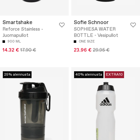
Smartshake
Sofie Schnoor
Reforce Stainless -
SOPHIESA WATER
Juomapullot
BOTTLE - Vesipullot
900 ML
ONE SIZE
14.32 €
17.90 €
23.96 €
29.95 €
25% alennusta
40% alennusta
EXTRA10