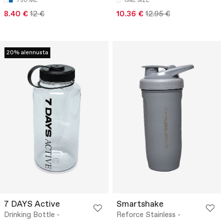
750 ML
ONE SIZE
8.40 €
12 €
10.36 €
12.95 €
20% alennusta
7 DAYS Active
Smartshake
Drinking Bottle -
Reforce Stainless -