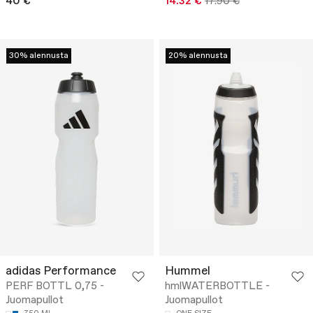
40 €
14.32 €
17.90 €
30% alennusta
20% alennusta
adidas Performance
Hummel
PERF BOTTL 0,75 -
hmlWATERBOTTLE -
Juomapullot
Juomapullot