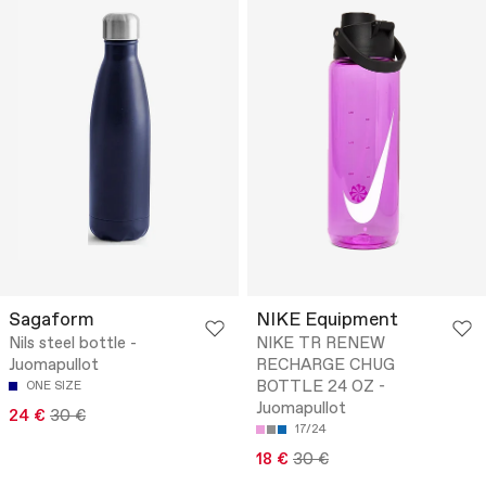
Sagaform
NIKE Equipment
Nils steel bottle -
NIKE TR RENEW
Juomapullot
RECHARGE CHUG
BOTTLE 24 OZ -
ONE SIZE
Juomapullot
24 €
30 €
17/24
18 €
30 €