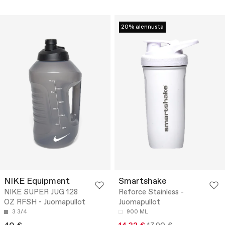
20% alennusta
NIKE Equipment
Smartshake
NIKE SUPER JUG 128
Reforce Stainless -
OZ RFSH - Juomapullot
Juomapullot
3 3/4
900 ML