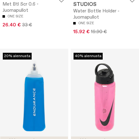
STUDIOS
Met Btl Scr 0.6 -
Juomapullot
Water Bottle Holder -
ONE SIZE
Juomapullot
ONE SIZE
26.40 €
33 €
15.92 €
19.90 €
20% alennusta
40% alennusta