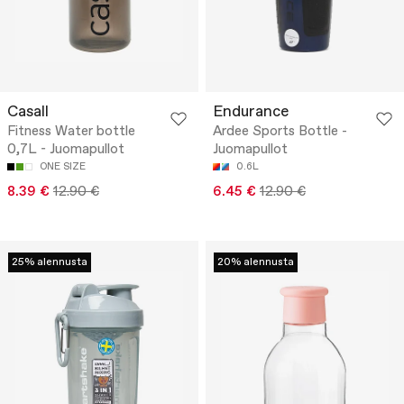
Casall
Endurance
Fitness Water bottle
Ardee Sports Bottle -
0,7L - Juomapullot
Juomapullot
ONE SIZE
0.6L
8.39 €
12.90 €
6.45 €
12.90 €
25% alennusta
20% alennusta