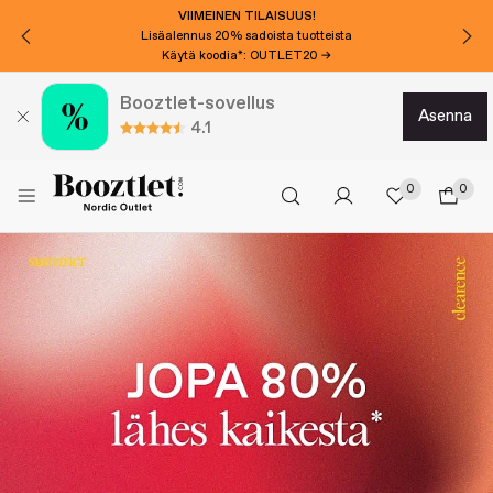
VIIMEINEN TILAISUUS!
Lisäalennus 20% sadoista tuotteista
Käytä koodia*: OUTLET20 →
Booztlet-sovellus
asenna
4.1
0
0