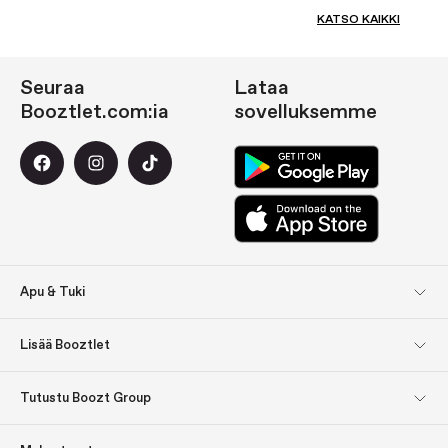
KATSO KAIKKI
Seuraa
Lataa
Booztlet.com:ia
sovelluksemme
Apu & Tuki
Asiakaspalvelu
Palautukset
Lisää Booztlet
Toimitus
Maksu
Tilaa uutiskirjeemme
Meistä
Tutustu Boozt Group
Inspiroidu: Lahjavinkit
Lahjakortit
Tutustu Boozt Group
Yrityksen tiedot