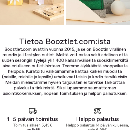
Tietoa Booztlet.com:ista
Booztlet.com avattiin vuonna 2015, ja se on Booztin virallinen
muodin ja lifestylen outlet. Meiltä voit ostaa sekä edellisen että
uuden sesongin tyylejä yli 1 400 kansainväliseltä suosikkimerkiltä
aina edulliseen outlet-hintaan. Teemme älykkäästä shoppailusta
helppoa. Kuratoitu valikoimamme kattaa kaiken muodista
(naisille, miehille ja lapsille) urheiluvaatteisiin ja kodin tarvikkeisiin.
Meidän mielestämme hyvien tarjousten ei tarvitse tarkoittaa
palvelusta tinkimistä. Siksi lupaamme saumattoman
asiointikokemuksen, nopean toimituksen ja helpon palautuksen.
1–5 päivän toimitus
Helppo palautus
Toimitus alkaen 5,49€
Helppo palautus 14 päivän kuluessa,