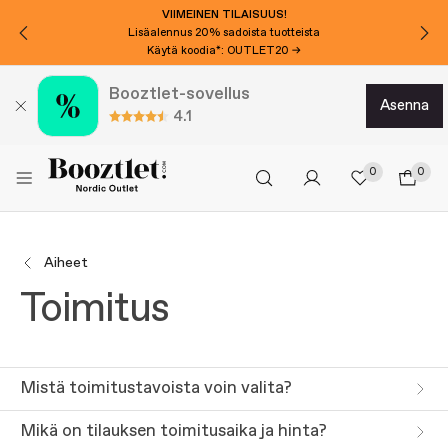
VIIMEINEN TILAISUUS!
Lisäalennus 20% sadoista tuotteista
Käytä koodia*: OUTLET20 →
Booztlet-sovellus
asenna
4.1
0
0
Aiheet
Toimitus
Mistä toimitustavoista voin valita?
Mikä on tilauksen toimitusaika ja hinta?