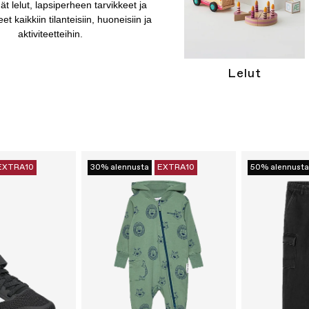
ät lelut, lapsiperheen tarvikkeet ja
et kaikkiin tilanteisiin, huoneisiin ja
aktiviteetteihin.
Lelut
EXTRA10
30% alennusta
EXTRA10
50% alennusta