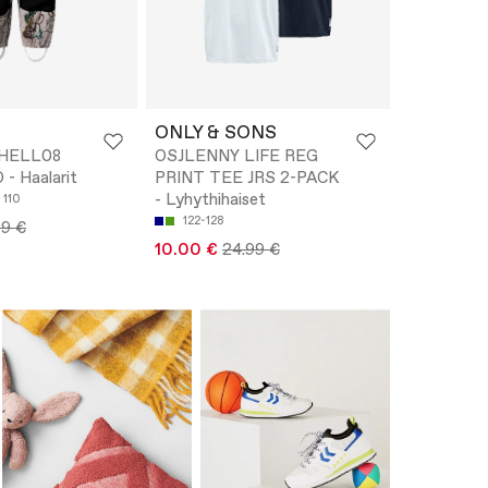
ONLY & SONS
HELL08
OSJLENNY LIFE REG
- Haalarit
PRINT TEE JRS 2-PACK
- Lyhythihaiset
110
122-128
99 €
10.00 €
24.99 €