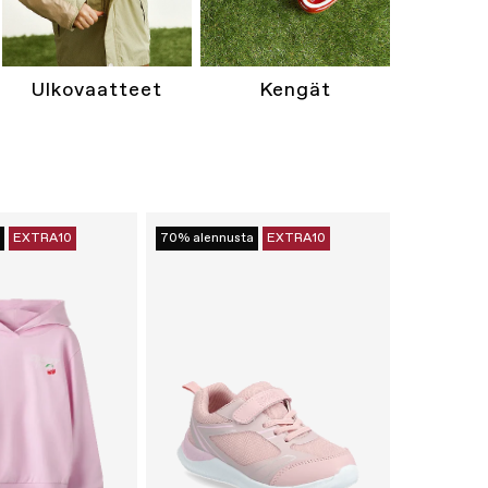
Ulkovaatteet
Kengät
EXTRA10
70% alennusta
EXTRA10