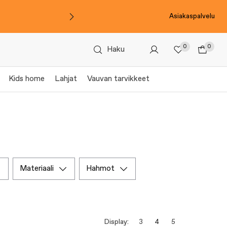
Asiakaspalvelu
0
0
Haku
Kids home
Lahjat
Vauvan tarvikkeet
materiaali
hahmot
Display:
3
4
5