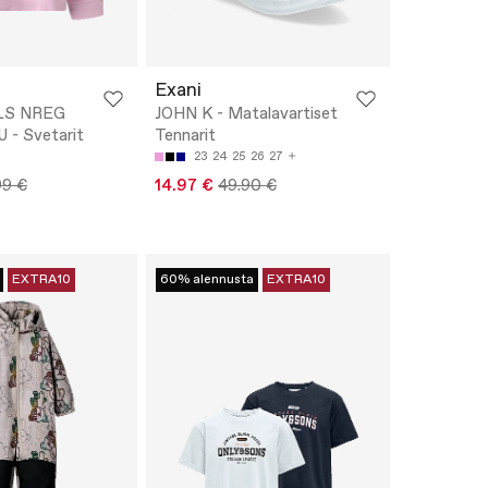
Exani
LS NREG
JOHN K - Matalavartiset
- Svetarit
Tennarit
23
24
25
26
27
99 €
14.97 €
49.90 €
EXTRA10
60% alennusta
EXTRA10