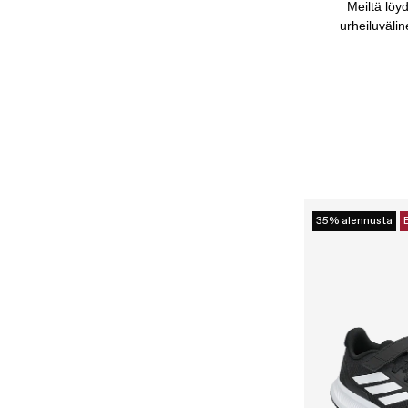
Meiltä löyd
urheiluväline
35% alennusta