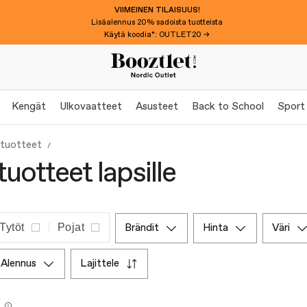
VIIMEINEN TILAISUUS!
Lisäalennus 20% sadoista tuotteista
Käytä koodia*: OUTLET20 →
Kengät
Ulkovaatteet
Asusteet
Back to School
Sport
 tuotteet
tuotteet lapsille
Tytöt
Pojat
brändit
hinta
väri
alennus
lajittele