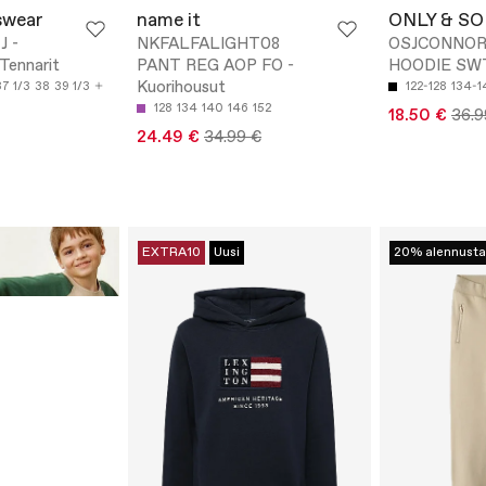
swear
name it
ONLY & S
J -
NKFALFALIGHT08
OSJCONNOR
Tennarit
PANT REG AOP FO -
HOODIE SWT 
Kuorihousut
37 1/3
38
39 1/3
122-128
134-1
128
134
140
146
152
18.50 €
36.9
24.49 €
34.99 €
EXTRA10
Uusi
20% alennusta