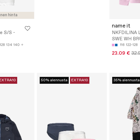
inen hinta
name it
e S/S -
NKFDILINA 
SWE WH BRU 
128
134
140
116
122-128
23.09 €
32.
EXTRA10
50% alennusta
EXTRA10
35% alennusta