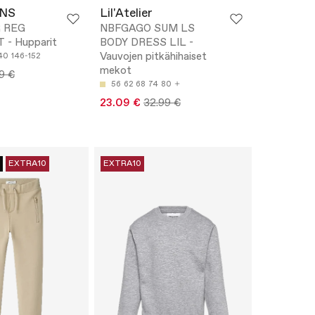
ONS
Lil'Atelier
 REG
NBFGAGO SUM LS
- Hupparit
BODY DRESS LIL -
Vauvojen pitkähihaiset
40
146-152
mekot
9 €
56
62
68
74
80
23.09 €
32.99 €
EXTRA10
EXTRA10