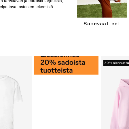
n tarvittavan ja edullisia tarjouksia,
helpottavat ostosten tekemistä.
Sadevaatteet
30% alennusta