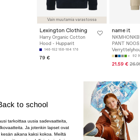
Vain muutamia varastossa
Lexington Clothing
name it
Harry Organic Cotton
NKMHONKB
Hood - Hupparit
PANT NOOS 
Verryttelyho
146-152
158-164
176
92
9
79 €
21.59 €
26.9
Back to school
usi tarkoittaa uusia sadevaatteita,
lkovaatteita. Ja jotenkin lapset ovat
 kesän aikana kaksi kokoa. Meiltä