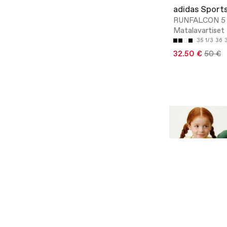
adidas Sport
RUNFALCON 5 
Matalavartiset 
35 1/3
36
32.50 €
50 €