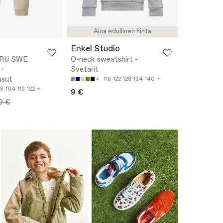
Aina edullinen hinta
Enkel Studio
RU SWE
O-neck sweatshirt -
-
Svetarit
usut
116
122
128
134
140
8
104
116
122
9 €
9 €