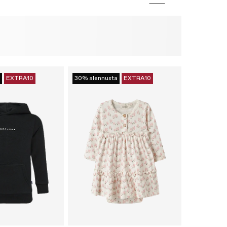
EXTRA10
30% alennusta
EXTRA10