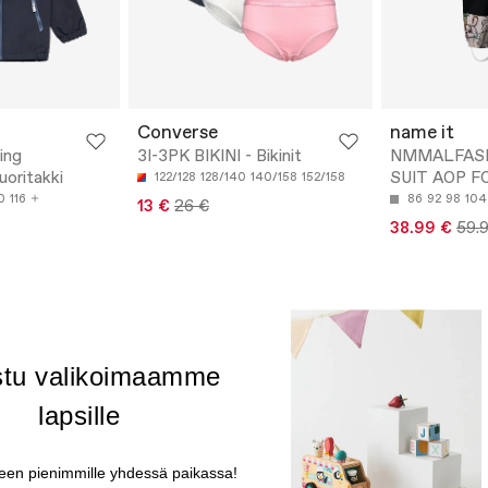
Converse
name it
ing
3I-3PK BIKINI - Bikinit
NMMALFAS
uoritakki
SUIT AOP FO 
122/128
128/140
140/158
152/158
0
116
86
92
98
104
13 €
26 €
38.99 €
59.
stu valikoimaamme
lapsille
heen pienimmille yhdessä paikassa!