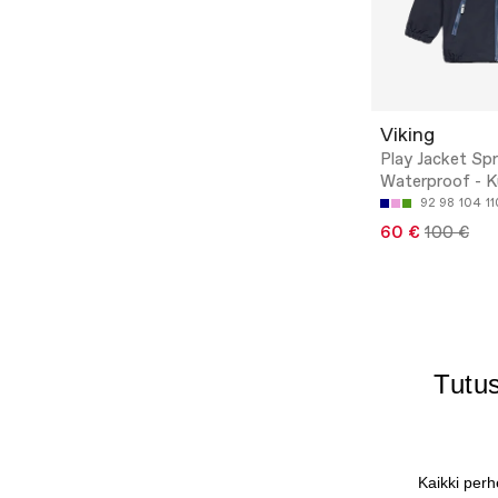
Viking
Play Jacket Spr
Waterproof - K
92
98
104
11
60 €
100 €
Tutu
Kaikki per