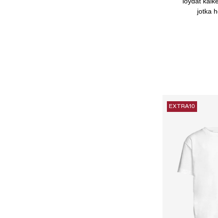
löydät kaike
jotka 
EXTRA10