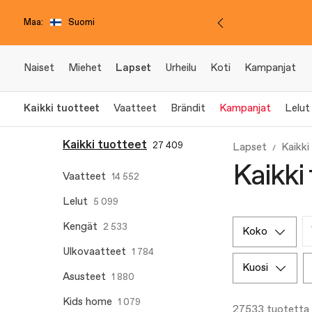
Maa:
Suomi
Naiset
Miehet
Lapset
Urheilu
Koti
Kampanjat
Kaikki tuotteet
Vaatteet
Brändit
Kampanjat
Lelut
Kaikki tuotteet
27 409
Lapset
Kaikki
Kaikki 
Vaatteet
14 552
Lelut
5 099
Kengät
2 533
koko
Ulkovaatteet
1 784
kuosi
Asusteet
1 880
Kids home
1 079
27533 tuotetta