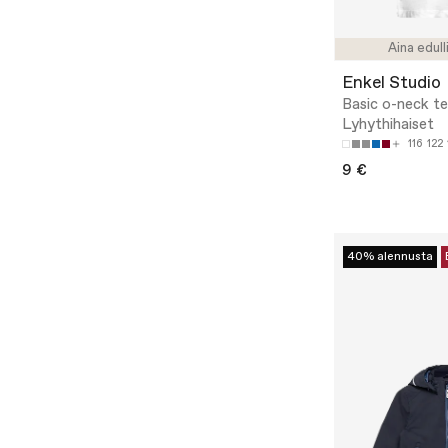
Aina edull
Enkel Studio
Basic o-neck te
Lyhythihaiset
116
122
9 €
40% alennusta