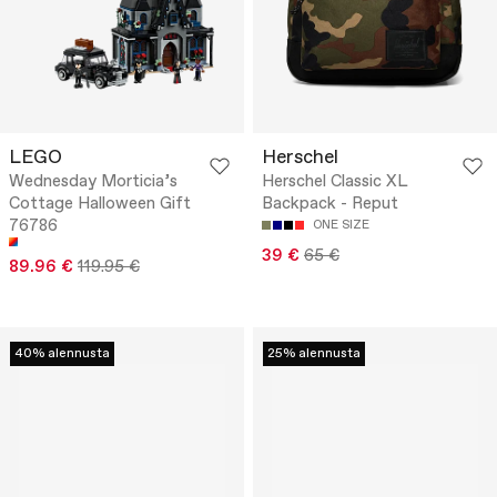
LEGO
Herschel
Wednesday Morticia’s
Herschel Classic XL
Cottage Halloween Gift
Backpack - Reput
76786
ONE SIZE
39 €
65 €
89.96 €
119.95 €
40% alennusta
25% alennusta