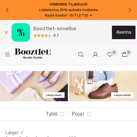
HALUATKO 15€ LISÄALENNUSTA?
Tilaa uutiskirje!
Booztlet-sovellus
asenna
4.1
0
0
Tytöt
Pojat
Lahjat