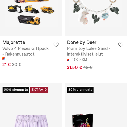
Majorette
Done by Deer
Volvo 4 Pieces Giftpack
Pram toy Lalee Sand -
- Rakennusautot
Interaktiiviset lelut
47X 14CM
21 €
30 €
31.50 €
42 €
60% alennusta
EXTRA10
30% alennusta