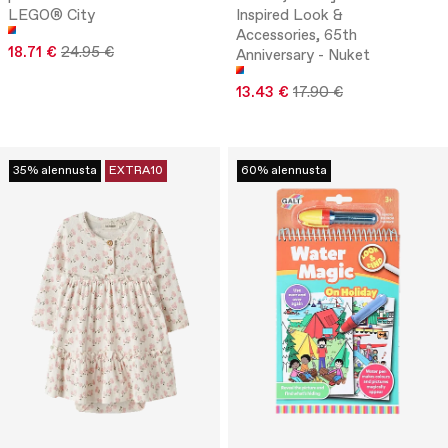
LEGO® City
Inspired Look &
Accessories, 65th
18.71 €
24.95 €
Anniversary - Nuket
13.43 €
17.90 €
35% alennusta
EXTRA10
60% alennusta