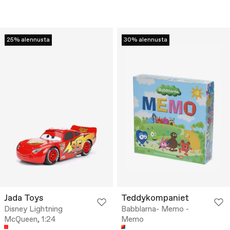
25% alennusta
30% alennusta
Jada Toys
Teddykompaniet
Disney Lightning
Babblarna- Memo -
McQueen, 1:24
Memo