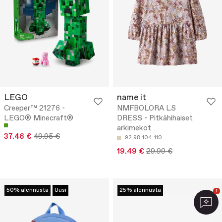
LEGO
name it
Creeper™ 21276 -
NMFBOLORA LS
LEGO® Minecraft®
DRESS - Pitkähihaiset
arkimekot
37.46 €
49.95 €
92
98
104
110
19.49 €
29.99 €
50% alennusta
Uusi
25% alennusta
1