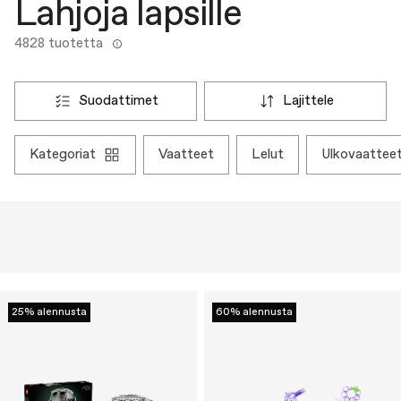
Lahjoja lapsille
4828 tuotetta
suodattimet
lajittele
kategoriat
vaatteet
lelut
ulkovaattee
25% alennusta
60% alennusta