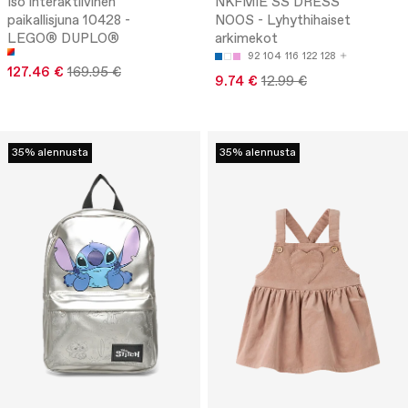
Iso interaktiivinen
NKFMIE SS DRESS
paikallisjuna 10428 -
NOOS - Lyhythihaiset
LEGO® DUPLO®
arkimekot
92
104
116
122
128
127.46 €
169.95 €
9.74 €
12.99 €
35% alennusta
35% alennusta