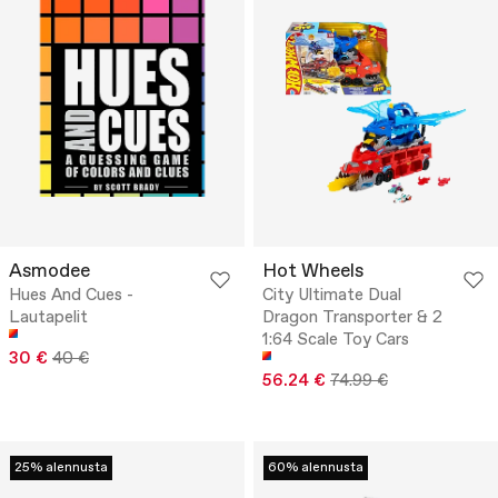
Asmodee
Hot Wheels
Hues And Cues -
City Ultimate Dual
Lautapelit
Dragon Transporter & 2
1:64 Scale Toy Cars
30 €
40 €
56.24 €
74.99 €
25% alennusta
60% alennusta