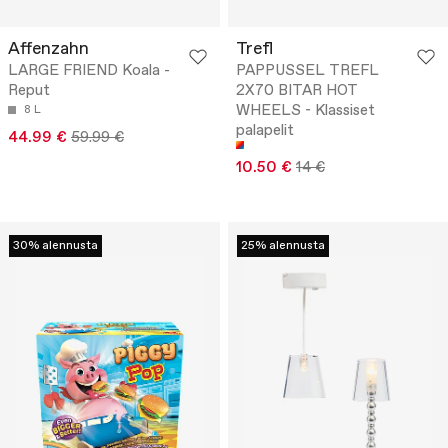
Affenzahn
Trefl
LARGE FRIEND Koala -
PAPPUSSEL TREFL
Reput
2X70 BITAR HOT
WHEELS - Klassiset
8 L
palapelit
44.99 €
59.99 €
10.50 €
14 €
30% alennusta
25% alennusta