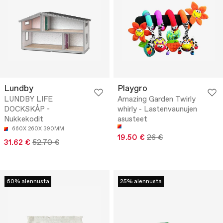
Lundby
Playgro
LUNDBY LIFE
Amazing Garden Twirly
DOCKSKÅP -
whirly - Lastenvaunujen
Nukkekodit
asusteet
660X 260X 390MM
19.50 €
26 €
31.62 €
52.70 €
60% alennusta
25% alennusta