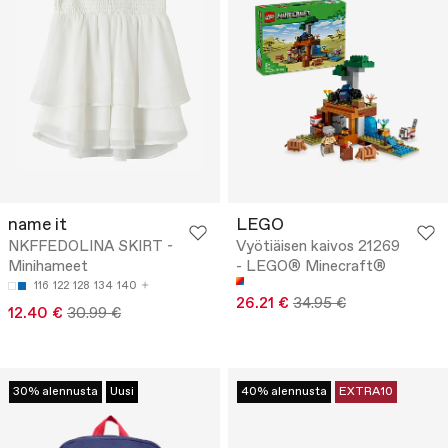
name it
LEGO
NKFFEDOLINA SKIRT -
Vyötiäisen kaivos 21269
Minihameet
- LEGO® Minecraft®
116
122
128
134
140
26.21 €
34.95 €
12.40 €
30.99 €
30% alennusta
Uusi
40% alennusta
EXTRA10