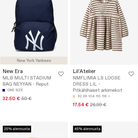
New York Yankees
New Era
Lil'Atelier
MLB MULTI STADIUM
NMFLIMIA LS LOOSE
BAG NEYYAN - Reput
DRESS LIL -
Pitkähihaiset arkimekot
ONE SIZE
92
98
104
110
116
32.50 €
50 €
17.54 €
26.99 €
25% alennusta
45% alennusta