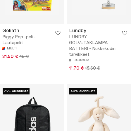
Goliath
Lundby
Piggy Pop -peli -
LUNDBY
Lautapelit
GOLV+TAKLAMPA
BATTERI - Nukkekodin
MULTI
tarvikkeet
31.50 €
45 €
3X3X9CM
11.70 €
15.60 €
25% alennusta
40% alennusta