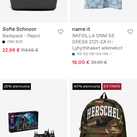
Sofie Schnoor
name it
Backpack - Reput
NKFSILLA DNM SS
DRESS 2121-ZA H -
ONE SIZE
Lyhythihaiset arkimekot
22.99 €
114.95 €
116
122
128
134
146
16.00 €
39.99 €
25% alennusta
40% alennusta
EXTRA10