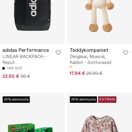
adidas Performance
Teddykompaniet
LINEAR BACKPACK -
Diinglisar, Musical,
Reput
Rabbit - Soittorasiat
ONE SIZE
17.94 €
29.90 €
22.50 €
30 €
25% alennusta
35% alennusta
EXTRA10