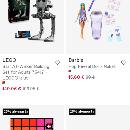
LEGO
Barbie
Star AT-Walker Building
Pop Reveal Doll - Nuket
Set for Adults 75417 -
15.60 €
39 €
LEGO® lelut
149.96 €
199.95 €
25% alennusta
25% alennusta