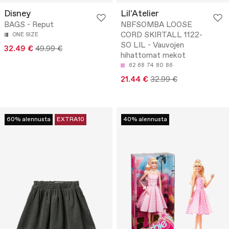
Disney
Lil'Atelier
BAGS - Reput
NBFSOMBA LOOSE
CORD SKIRTALL 1122-
ONE SIZE
SO LIL - Vauvojen
32.49 €
49.99 €
hihattomat mekot
62
68
74
80
86
21.44 €
32.99 €
60% alennusta
EXTRA10
40% alennusta