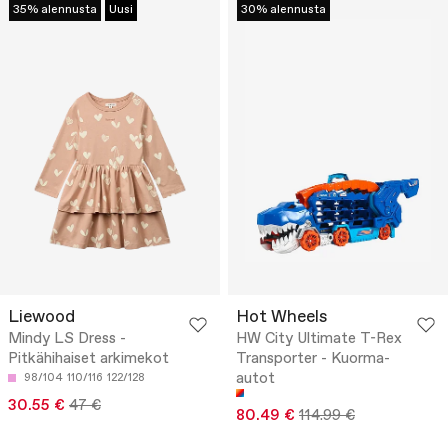
35% alennusta
Uusi
30% alennusta
Liewood
Hot Wheels
Mindy LS Dress -
HW City Ultimate T-Rex
Pitkähihaiset arkimekot
Transporter - Kuorma-
autot
98/104
110/116
122/128
30.55 €
47 €
80.49 €
114.99 €