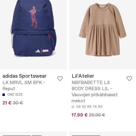
adidas Sportswear
Lil'Atelier
LK MRVL SM BPK -
NBFBABETTE LS
Reput
BODY DRESS LIL -
Vauvojen pitkähihaiset
ONE SIZE
mekot
21 €
30 €
56
62
68
74
80
17.99 €
29.99 €