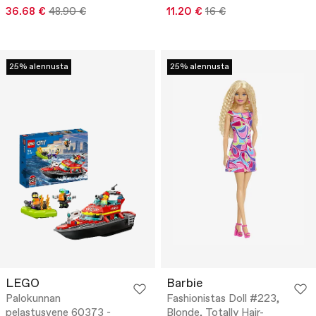
36.68 €
48.90 €
11.20 €
16 €
25% alennusta
25% alennusta
LEGO
Barbie
Palokunnan
Fashionistas Doll #223,
pelastusvene 60373 -
Blonde, Totally Hair-