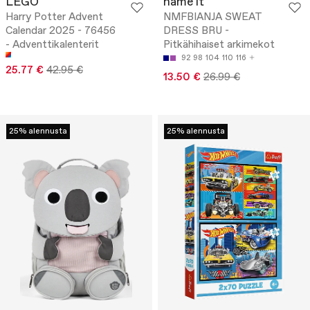
LEGO
name it
Harry Potter Advent
NMFBIANJA SWEAT
Calendar 2025 - 76456
DRESS BRU -
- Adventtikalenterit
Pitkähihaiset arkimekot
92
98
104
110
116
25.77 €
42.95 €
13.50 €
26.99 €
25% alennusta
25% alennusta