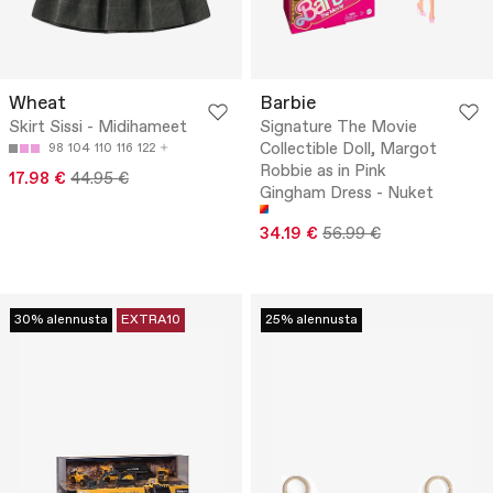
Wheat
Barbie
Skirt Sissi - Midihameet
Signature The Movie
Collectible Doll, Margot
98
104
110
116
122
Robbie as in Pink
17.98 €
44.95 €
Gingham Dress - Nuket
34.19 €
56.99 €
30% alennusta
EXTRA10
25% alennusta