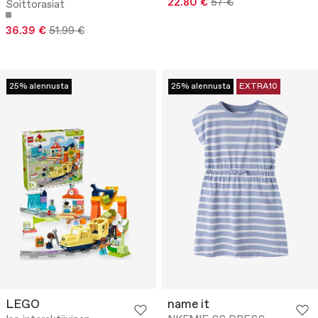
22.80 €
57 €
Soittorasiat
36.39 €
51.99 €
25% alennusta
25% alennusta
EXTRA10
LEGO
name it