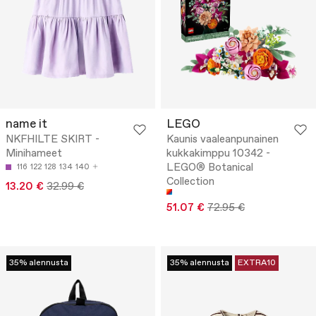
name it
LEGO
NKFHILTE SKIRT -
Kaunis vaaleanpunainen
Minihameet
kukkakimppu 10342 -
LEGO® Botanical
116
122
128
134
140
Collection
13.20 €
32.99 €
51.07 €
72.95 €
35% alennusta
35% alennusta
EXTRA10