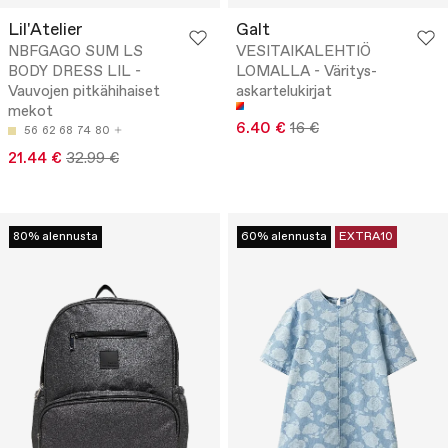
Lil'Atelier
Galt
NBFGAGO SUM LS
VESITAIKALEHTIÖ
BODY DRESS LIL -
LOMALLA - Väritys-
Vauvojen pitkähihaiset
askartelukirjat
mekot
6.40 €
16 €
56
62
68
74
80
21.44 €
32.99 €
80% alennusta
60% alennusta
EXTRA10