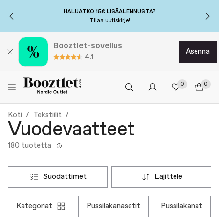
HALUATKO 15€ LISÄALENNUSTA?
Tilaa uutiskirje!
Booztlet-sovellus
asenna
4.1
0
0
Koti
Tekstiilit
Vuodevaatteet
180 tuotetta
suodattimet
lajittele
kategoriat
pussilakanasetit
pussilakanat