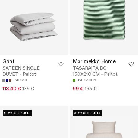
Gant
Marimekko Home
SATEEN SINGLE
TASARAITA DC
DUVET - Peitot
150X210 CM - Peitot
150X210
150X210CM
113.40 €
189 €
99 €
165 €
60% alennusta
50% alennusta