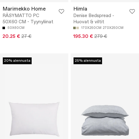
Marimekko Home
Himla
RÄSYMATTO PC
Denise Bedspread -
50X60 CM - Tyynyliinat
Huovat & viltit
50X60CM
170X250CM
270X250CM
20.25 €
27 €
195.30 €
279 €
20% alennusta
25% alennusta