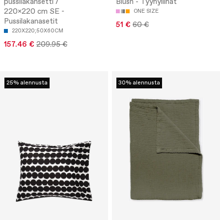
pussilakansetti /
Blush - Tyynyliinat
220x220 cm SE -
ONE SIZE
Pussilakanasetit
51 €
60 €
220X220;50X60CM
157.46 €
209.95 €
25% alennusta
30% alennusta