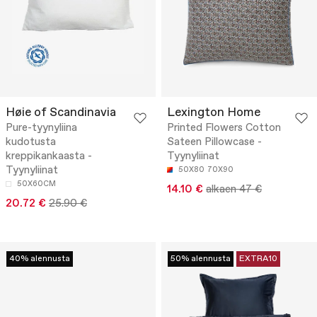
Høie of Scandinavia
Lexington Home
Pure-tyynyliina
Printed Flowers Cotton
kudotusta
Sateen Pillowcase -
kreppikankaasta -
Tyynyliinat
Tyynyliinat
50X80
70X90
50X60CM
14.10 €
alkaen 47 €
20.72 €
25.90 €
40% alennusta
50% alennusta
EXTRA10