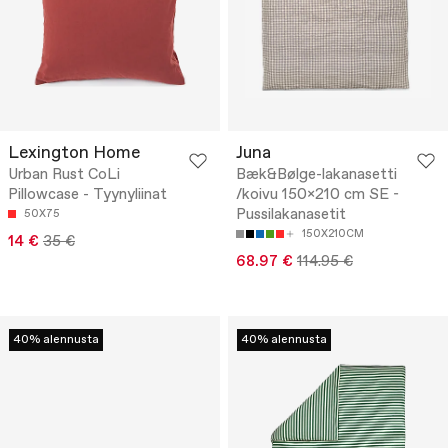
Lexington Home
Juna
Urban Rust CoLi
Bæk&Bølge-lakanasetti
Pillowcase - Tyynyliinat
/koivu 150x210 cm SE -
Pussilakanasetit
50X75
150X210CM
14 €
35 €
68.97 €
114.95 €
40% alennusta
40% alennusta