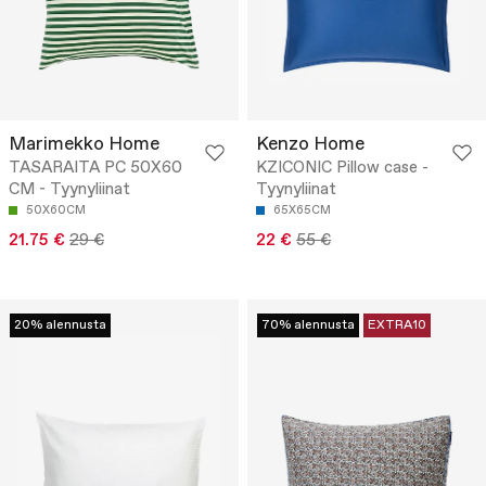
Marimekko Home
Kenzo Home
TASARAITA PC 50X60
KZICONIC Pillow case -
CM - Tyynyliinat
Tyynyliinat
50X60CM
65X65CM
21.75 €
29 €
22 €
55 €
20% alennusta
70% alennusta
EXTRA10