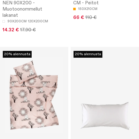
NEN 90X200 -
CM - Peitot
Muotoonommellut
150X210CM
lakanat
66 €
110 €
90X200CM
120X200CM
14.32 €
17.90 €
20% alennusta
20% alennusta