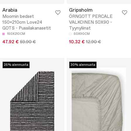
Arabia
Gripsholm
Moomin bedset
ÖRNGOTT PERCALE
150x210cm Love24
VALKOINEN 50X90 -
GOTS - Pussilakanasetit
Tyynyliinat
150X210CM
50X90CM
47.92 €
59.90 €
10.32 €
12.90 €
25% alennusta
30% alennusta