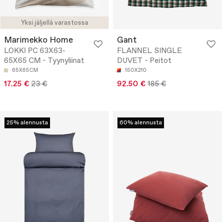
Yksi jäljellä varastossa
Marimekko Home
Gant
LOKKI PC 63X63-
FLANNEL SINGLE
65X65 CM - Tyynyliinat
DUVET - Peitot
65X65CM
150X210
17.25 €
23 €
92.50 €
185 €
25% alennusta
60% alennusta