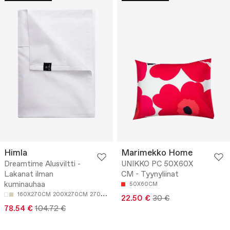
Himla
Marimekko Home
Dreamtime Alusviltti -
UNIKKO PC 50X60X
Lakanat ilman
CM - Tyynyliinat
kuminauhaa
50X60CM
160X270CM
200X270CM
270X270CM
22.50 €
30 €
78.54 €
104.72 €