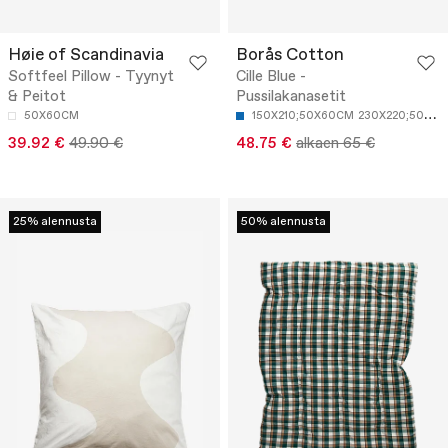
Høie of Scandinavia
Borås Cotton
Softfeel Pillow - Tyynyt
Cille Blue -
& Peitot
Pussilakanasetit
50X60CM
150X210;50X60CM
230X220;50X60CM
39.92 €
49.90 €
48.75 €
alkaen 65 €
25% alennusta
50% alennusta