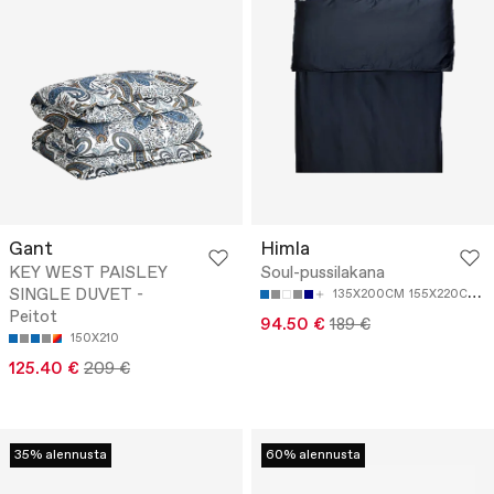
Gant
Himla
KEY WEST PAISLEY
Soul-pussilakana
SINGLE DUVET -
135X200CM
155X220CM
2
Peitot
94.50 €
189 €
150X210
125.40 €
209 €
35% alennusta
60% alennusta