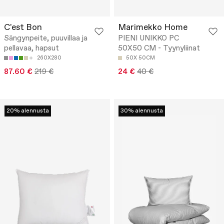
C'est Bon
Marimekko Home
Sängynpeite, puuvillaa ja
PIENI UNIKKO PC
pellavaa, hapsut
50X50 CM - Tyynyliinat
260X280
50X 50CM
87.60 €
219 €
24 €
40 €
20% alennusta
30% alennusta