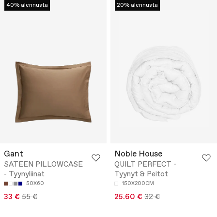
40% alennusta
20% alennusta
Gant
Noble House
SATEEN PILLOWCASE
QUILT PERFECT -
- Tyynyliinat
Tyynyt & Peitot
50X60
150X200CM
33 €
55 €
25.60 €
32 €