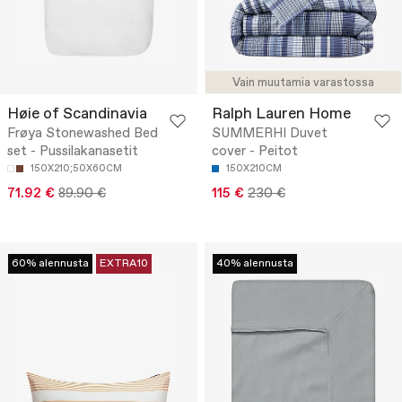
Vain muutamia varastossa
Høie of Scandinavia
Ralph Lauren Home
Frøya Stonewashed Bed
SUMMERHI Duvet
set - Pussilakanasetit
cover - Peitot
150X210;50X60CM
150X210CM
71.92 €
89.90 €
115 €
230 €
60% alennusta
EXTRA10
40% alennusta