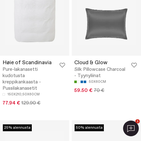
Høie of Scandinavia
Cloud & Glow
Pure-lakanasetti
Silk Pillowcase Charcoal
kudotusta
- Tyynyliinat
kreppikankaasta -
50X60CM
Pussilakanasetit
59.50 €
70 €
150X210;50X60CM
77.94 €
129.90 €
1
25% alennusta
50% alennusta