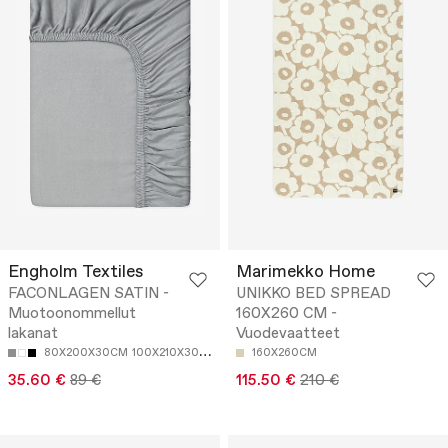
Engholm Textiles
Marimekko Home
FACONLAGEN SATIN -
UNIKKO BED SPREAD
Muotoonommellut
160X260 CM -
lakanat
Vuodevaatteet
80X200X30CM
100X210X30CM
140X210X30CM
160X260CM
160X210X30CM
35.60 €
89 €
115.50 €
210 €