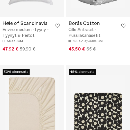
Høie of Scandinavia
Borås Cotton
Enviro medium -tyyny -
Cille Antracit -
Tyynyt & Peitot
Pussilakanasetit
50X60CM
150X210;50X60CM
47.92 €
59.90 €
45.50 €
65 €
50% alennusta
45% alennusta