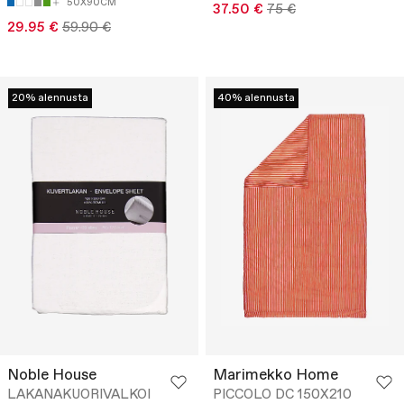
50X90CM
37.50 €
75 €
29.95 €
59.90 €
20% alennusta
40% alennusta
Noble House
Marimekko Home
LAKANAKUORIVALKOI
PICCOLO DC 150X210