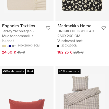
Engholm Textiles
Marimekko Home
Jersey faconlagen -
UNIKKO BEDSPREAD
Muotoonommellut
260X260 CM -
lakanat
Vuodevaatteet
140X200X45CM
260X260CM
24.50 €
49 €
162.25 €
295 €
60% alennusta
Uusi
40% alennusta