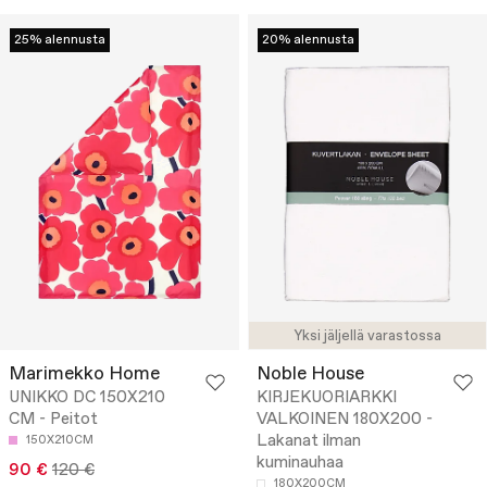
25% alennusta
20% alennusta
Yksi jäljellä varastossa
Marimekko Home
Noble House
UNIKKO DC 150X210
KIRJEKUORIARKKI
CM - Peitot
VALKOINEN 180X200 -
Lakanat ilman
150X210CM
kuminauhaa
90 €
120 €
180X200CM