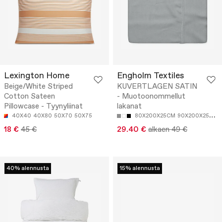
Lexington Home
Engholm Textiles
Beige/White Striped
KUVERTLAGEN SATIN
Cotton Sateen
- Muotoonommellut
Pillowcase - Tyynyliinat
lakanat
40X40
40X80
50X70
50X75
80X200X25CM
90X200X25CM
18 €
45 €
29.40 €
alkaen 49 €
40% alennusta
15% alennusta