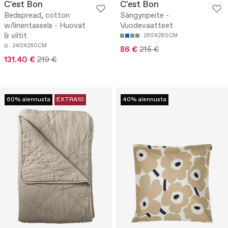
C'est Bon
C'est Bon
Bedspread, cotton
Sängynpeite -
w/linentassels - Huovat
Vuodevaatteet
& viltit
260X280CM
240X260CM
86 €
215 €
131.40 €
219 €
60% alennusta
EXTRA10
40% alennusta