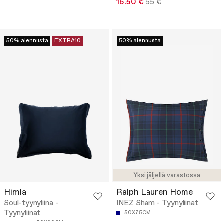
16.50 €
55 €
50% alennusta
EXTRA10
50% alennusta
Yksi jäljellä varastossa
Himla
Ralph Lauren Home
Soul-tyynyliina -
INEZ Sham - Tyynyliinat
Tyynyliinat
50X75CM