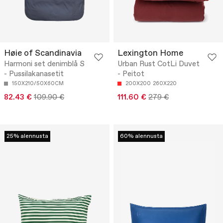
Høie of Scandinavia
Lexington Home
Harmoni set denimblå S
Urban Rust CotLi Duvet
- Pussilakanasetit
- Peitot
150X210/50X60CM
200X200
260X220
82.43 €
109.90 €
111.60 €
279 €
25% alennusta
60% alennusta