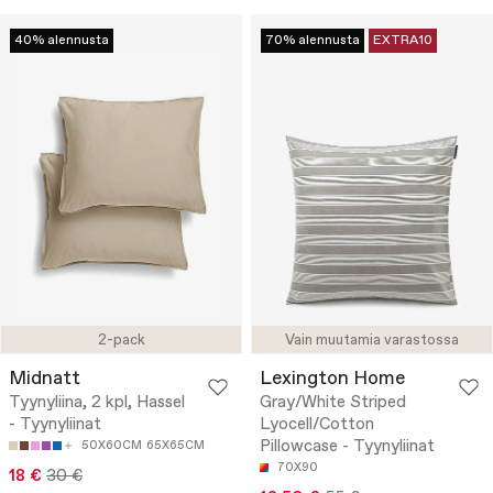
40% alennusta
70% alennusta
EXTRA10
2-pack
Vain muutamia varastossa
Midnatt
Lexington Home
Tyynyliina, 2 kpl, Hassel
Gray/White Striped
- Tyynyliinat
Lyocell/Cotton
Pillowcase - Tyynyliinat
50X60CM
65X65CM
70X90
18 €
30 €