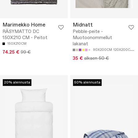
Marimekko Home
Midnatt
RÄSYMATTO DC
Pebble-peite -
150X210 CM - Peitot
Muotoonommellut
lakanat
150X210CM
90X200CM
120X200CM
1
74.25 €
99 €
35 €
alkaen 50 €
20% alennusta
50% alennusta