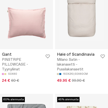
Gant
Høie of Scandinavia
PINSTRIPE
Milano Satin -
PILLOWCASE -
lakanasetti -
Tyynyliinat
Pussilakanasetit
50X60
150X210;50X60CM
24 €
60 €
49.95 €
99.90 €
60% alennusta
45% alennusta