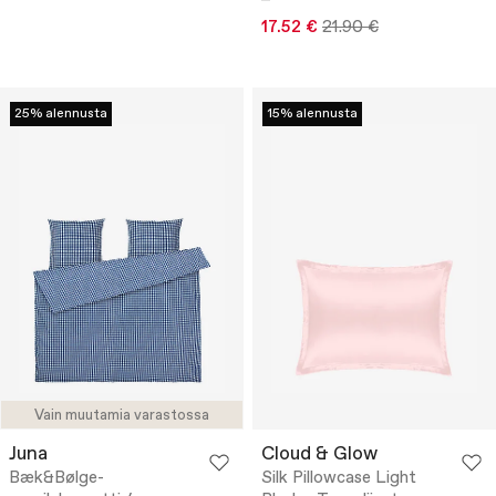
17.52 €
21.90 €
25% alennusta
15% alennusta
Vain muutamia varastossa
Juna
Cloud & Glow
Bæk&Bølge-
Silk Pillowcase Light