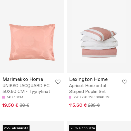
Marimekko Home
Lexington Home
UNIKKO JACQUARD PC
Apricot Horizontal
50X60 CM - Tyynyliinat
Striped Poplin Set
50X60CM
220X220CM;50X60CM
19.50 €
30 €
115.60 €
289 €
25% alennusta
25% alennusta