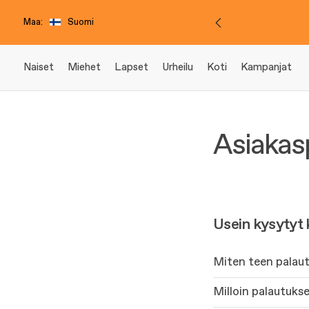
Maa:
Suomi
Naiset
Miehet
Lapset
Urheilu
Koti
Kampanjat
Asiakas
Usein kysytyt
Miten teen palau
Milloin palautuks