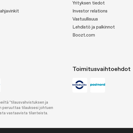
Yrityksen tiedot
Lahjavinkit
Investor relations
Vastuullisuus
Lehdistö ja palkinnot
Boozt.com
Toimitusvaihtoehdot
iltä ’tilausvahvistuksen ja
n peruuttaa tilauksesi johtuen
ta vastaavista tilanteista.