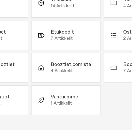
t
14
Artikkelit
4
Ar
set
Etukoodit
Ost
it
7
Artikkelit
2
Ar
oztlet
Booztlet.comista
Boo
t
4
Artikkelit
7
Ar
tiot
Vastuumme
t
1
Artikkelit