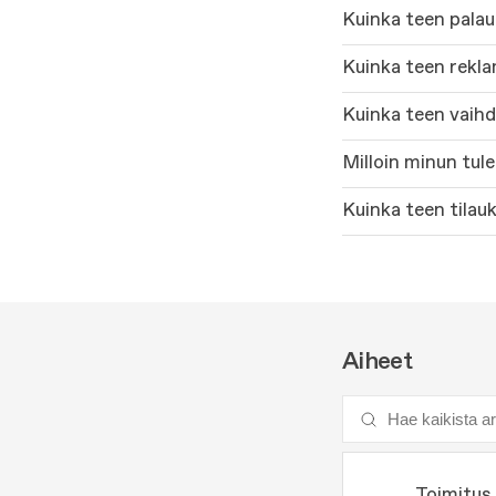
Kuinka teen pala
Kuinka teen rekl
Kuinka teen vaih
Milloin minun tul
Kuinka teen tila
Aiheet
Toimitus