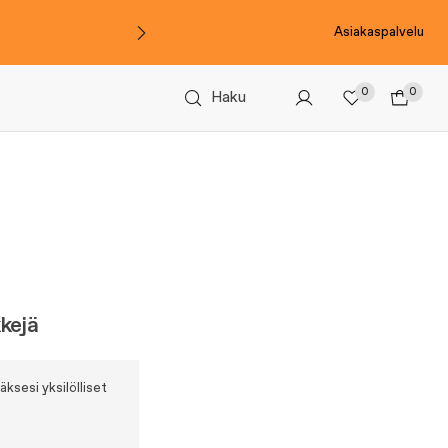
Asiakaspalvelu
0
0
Haku
kkejä
äksesi yksilölliset