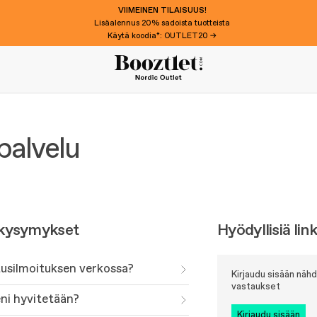
VIIMEINEN TILAISUUS!
Lisäalennus 20% sadoista tuotteista
Käytä koodia*: OUTLET20 →
palvelu
 kysymykset
Hyödyllisiä lin
tusilmoituksen verkossa?
Kirjaudu sisään nähd
vastaukset
eni hyvitetään?
kirjaudu sisään