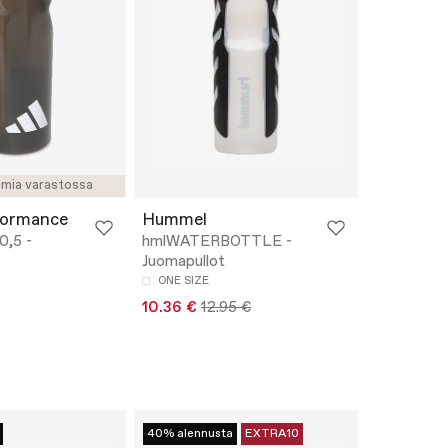
amia varastossa
formance
Hummel
,5 -
hmlWATERBOTTLE -
Juomapullot
ONE SIZE
10.36 €
12.95 €
40% alennusta
EXTRA10