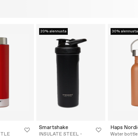
20% alennusta
30% alennusta
Smartshake
Haps Nordi
TTLE
INSULATE STEEL -
Water bottle