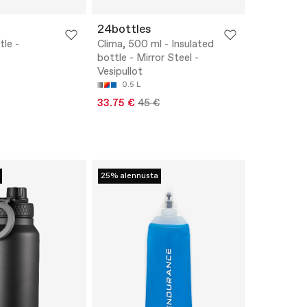
24bottles
tle -
Clima, 500 ml - Insulated
bottle - Mirror Steel -
Vesipullot
0.5 L
33.75 €
45 €
25% alennusta