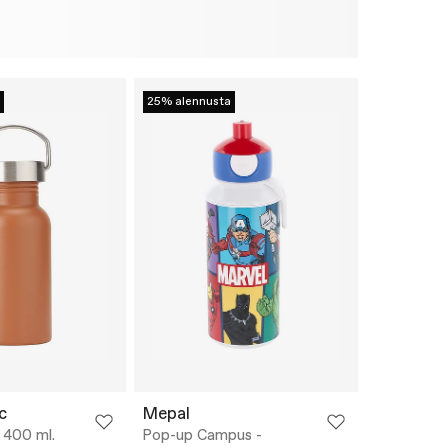
25% alennusta
c
Mepal
 400 ml.
Pop-up Campus -