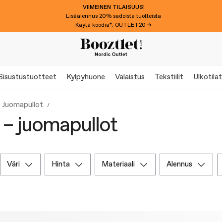
VIIMEINEN TILAISUUS!
Lisäalennus 20% sadoista tuotteista
Käytä koodia*: OUTLET20 →
Sisustustuotteet
Kylpyhuone
Valaistus
Tekstiilit
Ulkotilat
Juomapullot
ö – juomapullot
väri
hinta
materiaali
alennus