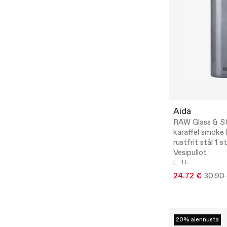
Aida
RAW Glass & St
karaffel smoke l
rustfrit stål 1 s
Vesipullot
1 L
24.72 €
30.90
20% alennusta