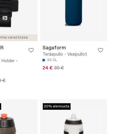
amia varastossa
ER
Sagaform
Teräspullo - Vesipullot
 Holder -
50 CL
24 €
30 €
0 €
20% alennusta