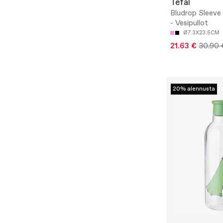
Tefal
Bludrop Sleeve
- Vesipullot
Ø7.3X23.5CM
21.63 €
30.90 
20% alennusta