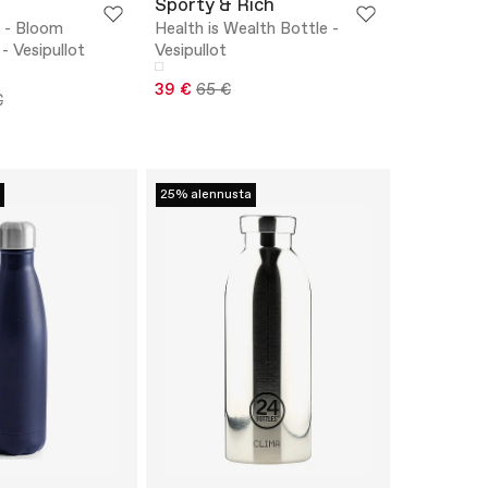
Sporty & Rich
 - Bloom
Health is Wealth Bottle -
- Vesipullot
Vesipullot
39 €
65 €
€
25% alennusta