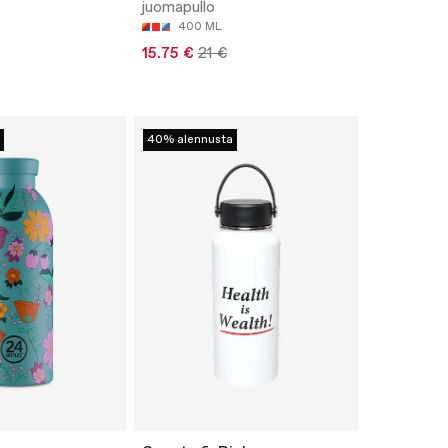
juomapullo
400 ML
15.75 €
21 €
40% alennusta