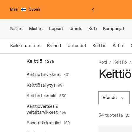
Maa:
Suomi
Naiset
Miehet
Lapset
Urheilu
Koti
Kampanjat
Kaikki tuotteet
Brändit
Uutuudet
Keittiö
Astiat
Keittiö
1 275
Koti
Keittiö
Keitti
Keittiötarvikkeet
531
Keittiösäilytys
88
Keittiötekstiilit
350
brändit
Keittiöveitset &
veitsitarvikkeet
156
54 tuotetta
Pannut & kattilat
159