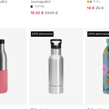
ullot
Juomapullot
0.4 L
750 ML
14 €
20 €
19.92 €
24.90 €
20% alennusta
20% alennusta