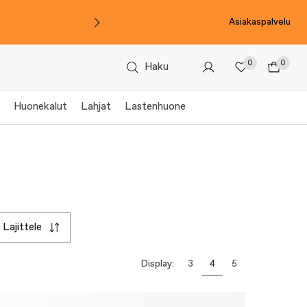
Asiakaspalvelu
0
0
Haku
Huonekalut
Lahjat
Lastenhuone
lajittele
Display:
3
4
5