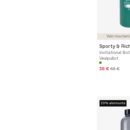
Vain muutami
Sporty & Ric
Invitational Bot
Vesipullot
39 €
65 €
20% alennusta