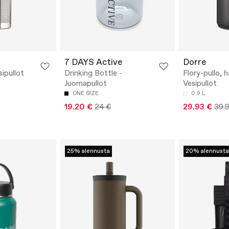
7 DAYS Active
Dorre
sipullot
Drinking Bottle -
Flory-pullo, 
Juomapullot
Vesipullot
ONE SIZE
0.9 L
19.20 €
24 €
29.93 €
39.
25% alennusta
20% alennusta