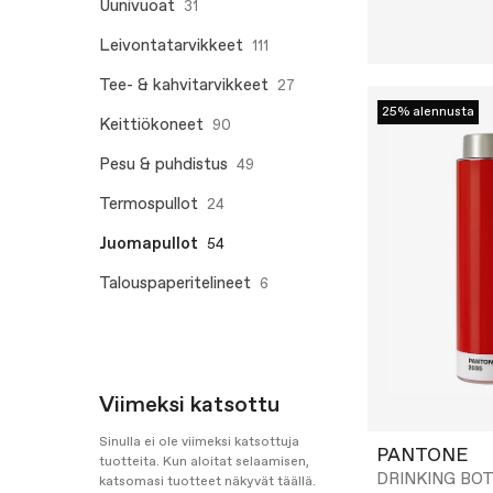
Uunivuoat
31
Leivontatarvikkeet
111
Tee- & kahvitarvikkeet
27
25% alennusta
Keittiökoneet
90
Pesu & puhdistus
49
Termospullot
24
Juomapullot
54
Talouspaperitelineet
6
Viimeksi katsottu
Sinulla ei ole viimeksi katsottuja
PANTONE
tuotteita. Kun aloitat selaamisen,
DRINKING BO
katsomasi tuotteet näkyvät täällä.