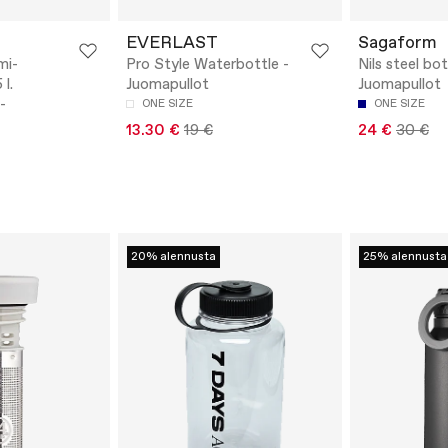
EVERLAST
Sagaform
mi-
Pro Style Waterbottle -
Nils steel bot
l.
Juomapullot
Juomapullot
-
ONE SIZE
ONE SIZE
13.30 €
19 €
24 €
30 €
20% alennusta
25% alennusta