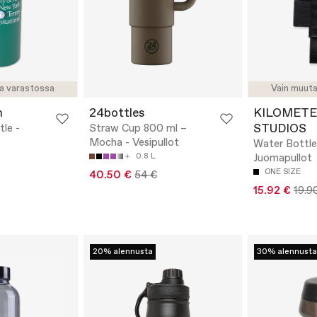
a varastossa
Vain muut
h
24bottles
KILOMET
STUDIOS
tle -
Straw Cup 800 ml –
Mocha - Vesipullot
Water Bottle
0.8 L
Juomapullot
ONE SIZE
40.50 €
54 €
15.92 €
19.9
20% alennusta
30% alennusta