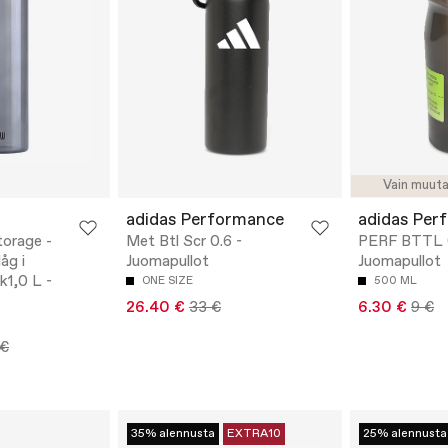
Vain muut
adidas Performance
adidas Per
orage -
Met Btl Scr 0.6 -
PERF BTTL 0
åg i
Juomapullot
Juomapullot
tk1,0 L -
ONE SIZE
500 ML
26.40 €
33 €
6.30 €
9 €
 €
35% alennusta
EXTRA10
25% alennusta