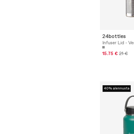
24bottles
Infuser Lid - Ve
15.75 €
21 €
40% alennusta