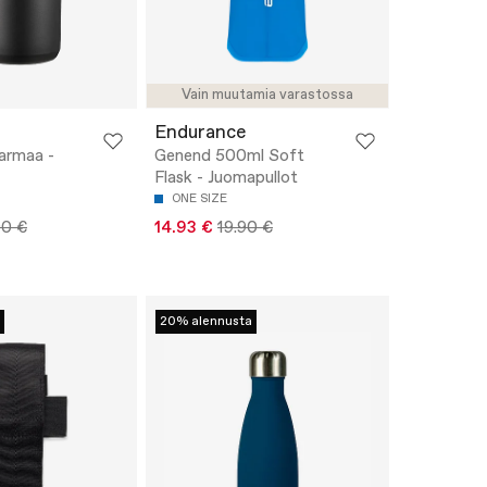
Vain muutamia varastossa
Endurance
harmaa -
Genend 500ml Soft
Flask - Juomapullot
ONE SIZE
90 €
14.93 €
19.90 €
20% alennusta