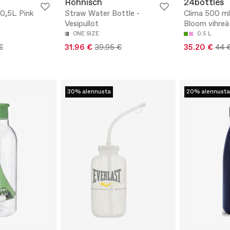
Röhnisch
24bottles
 0,5L Pink
Straw Water Bottle -
Clima 500 ml
Vesipullot
Bloom vihreä 
ONE SIZE
0.5 L
€
31.96 €
39.95 €
35.20 €
44 
30% alennusta
20% alennusta