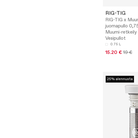
RIG-TIG
RIG-TIG x Muu
juomapullo 0,75 
Muumi-retkeily 
Vesipullot
0.75 L
15.20 €
19 €
25% alennusta