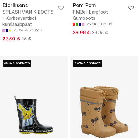
Didriksons
Pom Pom
SPLASHMAN K BOOTS
PMBell Barefoot
- Korkeavartiset
Gumboots
kumisaappaat
25
28
30
31
32
23
24
25
26
27
29.96 €
39.95 €
22.50 €
45 €
35% alennusta
60% alennusta