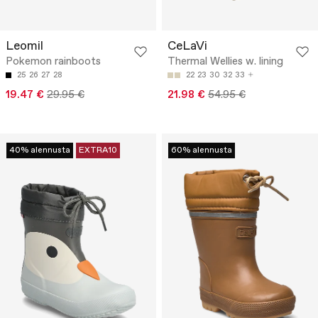
Leomil
CeLaVi
Pokemon rainboots
Thermal Wellies w. lining
25
26
27
28
22
23
30
32
33
19.47 €
29.95 €
21.98 €
54.95 €
40% alennusta
EXTRA10
60% alennusta