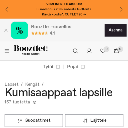
VIIMEINEN TILAISUUS!
Lisäalennus 20% sadoista tuotteista
Käytä koodia*: OUTLET20 →
Booztlet-sovellus
asenna
4.1
0
0
Tytöt
Pojat
Lapset
Kengät
Kumisaappaat lapsille
157 tuotetta
suodattimet
lajittele