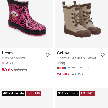
Leomil
CeLaVi
Girls rainboots
Thermal Wellies w. wool
lining
25
26
19
20
21
22
23
8.99 €
29.95 €
24.98 €
49.95 €
40% alennusta
EXTRA10
35% alennusta
EXTRA10