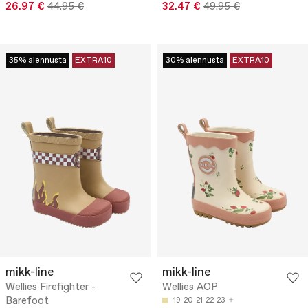
26.97 €
44.95 €
32.47 €
49.95 €
35% alennusta
EXTRA10
30% alennusta
EXTRA10
mikk-line
mikk-line
Wellies Firefighter -
Wellies AOP
Barefoot
19
20
21
22
23