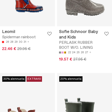
Leomil
Sofie Schnoor Baby
and Kids
Spiderman rainboot
26
28
29
30
31
PERLASK RUBBER
BOOT W/O. LINING
22.46 €
29.95 €
22
24
25
26
27
19.57 €
27.95 €
30% alennusta
EXTRA10
20% alennusta