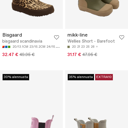
Bisgaard
mikk-line
bisgaard scandinavia
Wellies Short - Barefoot
20/13.1CM
23/15.2CM
24/15.8CM
25/16.5CM
20
21
23
26/17.1CM
25
26
32.47 €
49.95 €
31.17 €
47.95 €
30% alennusta
35% alennusta
EXTRA10