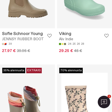
Sofie Schnoor Young
Viking
JENNSY RUBBER BOOT
Alv Indie
39
24
25
26
28
27.97 €
39.95 €
29.25 €
45 €
35% alennusta
EXTRA10
70% alennusta
1