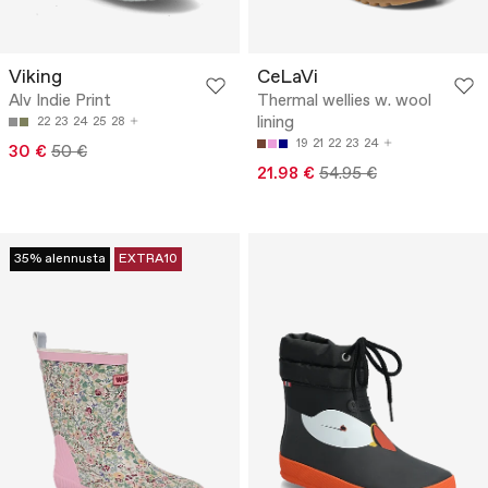
Viking
CeLaVi
Alv Indie Print
Thermal wellies w. wool
lining
22
23
24
25
28
19
21
22
23
24
30 €
50 €
21.98 €
54.95 €
35% alennusta
EXTRA10