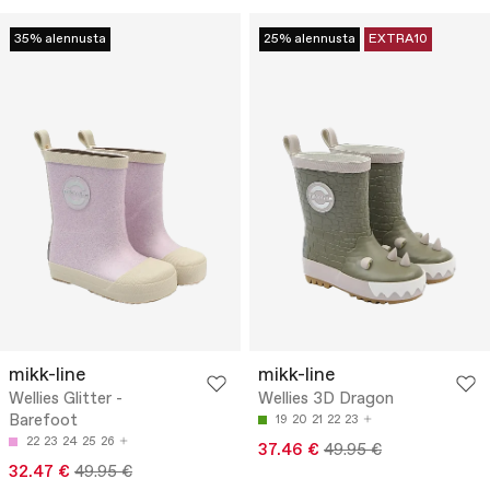
35% alennusta
25% alennusta
EXTRA10
mikk-line
mikk-line
Wellies Glitter -
Wellies 3D Dragon
Barefoot
19
20
21
22
23
22
23
24
25
26
37.46 €
49.95 €
32.47 €
49.95 €