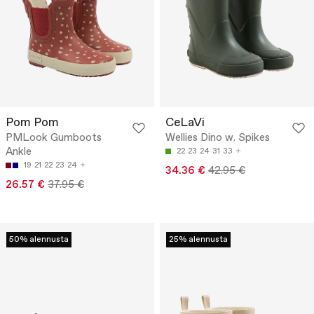
Pom Pom
CeLaVi
PMLook Gumboots
Wellies Dino w. Spikes
Ankle
22
23
24
31
33
19
21
22
23
24
34.36 €
42.95 €
26.57 €
37.95 €
50% alennusta
25% alennusta