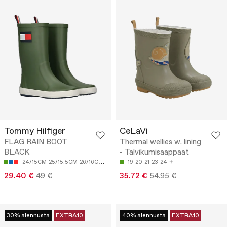
Tommy Hilfiger
CeLaVi
FLAG RAIN BOOT
Thermal wellies w. lining
BLACK
- Talvikumisaappaat
24/15CM
25/15.5CM
26/16CM
28/17.5CM
19
20
21
23
24
29.40 €
49 €
35.72 €
54.95 €
30% alennusta
EXTRA10
40% alennusta
EXTRA10