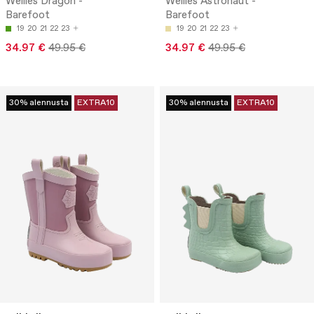
Wellies Dragon -
Wellies Astronaut -
Barefoot
Barefoot
19
20
21
22
23
19
20
21
22
23
34.97 €
49.95 €
34.97 €
49.95 €
30% alennusta
EXTRA10
30% alennusta
EXTRA10