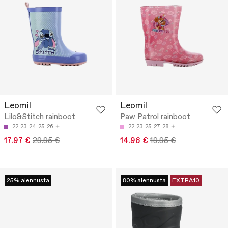
Leomil
Leomil
Lilo&Stitch rainboot
Paw Patrol rainboot
22
23
24
25
26
22
23
25
27
28
17.97 €
29.95 €
14.96 €
19.95 €
25% alennusta
80% alennusta
EXTRA10