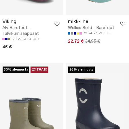
Viking
mikk-line
Alv Barefoot -
Wellies Solid - Barefoot
Talvikumisaappaat
19
24
27
29
30
20
22
23
24
25
22.72 €
34.95 €
45 €
50% alennusta
EXTRA10
25% alennusta