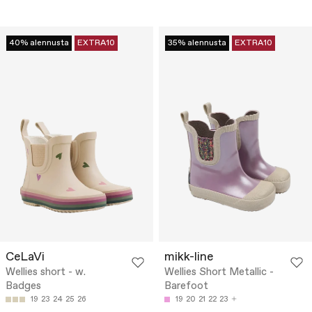
40% alennusta
EXTRA10
35% alennusta
EXTRA10
CeLaVi
mikk-line
Wellies short - w.
Wellies Short Metallic -
Badges
Barefoot
19
23
24
25
26
19
20
21
22
23