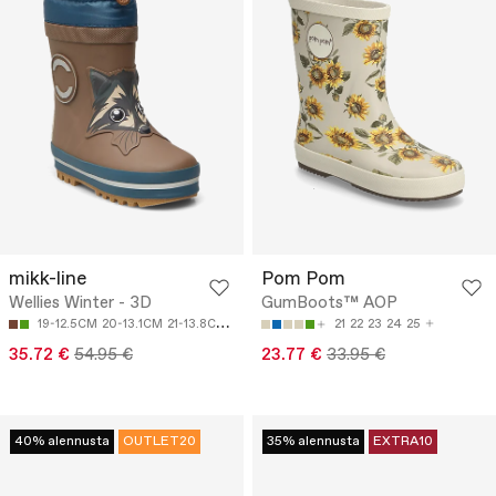
mikk-line
Pom Pom
Wellies Winter - 3D
GumBoots™ AOP
19-12.5CM
20-13.1CM
21-13.8CM
22-14.5CM
23-15.1CM
21
22
23
24
25
35.72 €
54.95 €
23.77 €
33.95 €
40% alennusta
OUTLET20
35% alennusta
EXTRA10