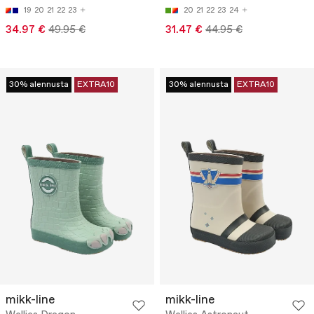
19
20
21
22
23
20
21
22
23
24
34.97 €
49.95 €
31.47 €
44.95 €
30% alennusta
EXTRA10
30% alennusta
EXTRA10
mikk-line
mikk-line