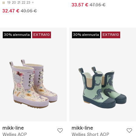
19
20
21
22
23
33.57 €
47.95 €
32.47 €
49.95 €
30% alennusta
EXTRA10
30% alennusta
EXTRA10
mikk-line
mikk-line
Wellies AOP
Wellies Short AOP