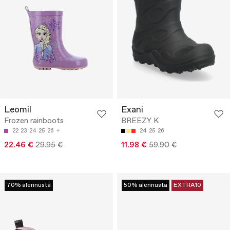
Leomil
Exani
Frozen rainboots
BREEZY K
22
23
24
25
26
24
25
26
22.46 €
29.95 €
11.98 €
59.90 €
70% alennusta
50% alennusta
EXTRA10