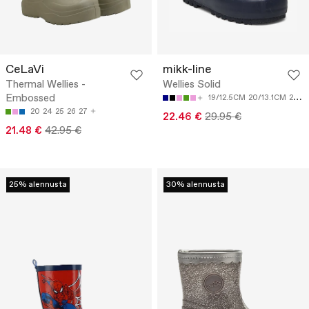
CeLaVi
mikk-line
Thermal Wellies -
Wellies Solid
Embossed
19/12.5CM
20/13.1CM
21/13.8CM
20
24
25
26
27
22.46 €
29.95 €
21.48 €
42.95 €
25% alennusta
30% alennusta