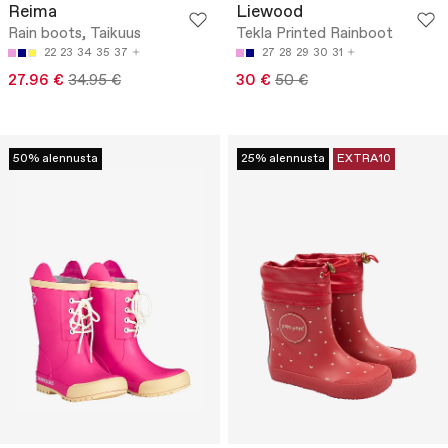
Reima
Liewood
Rain boots, Taikuus
Tekla Printed Rainboot
22
23
34
35
37
27
28
29
30
31
27.96 €
34.95 €
30 €
50 €
50% alennusta
25% alennusta
EXTRA10