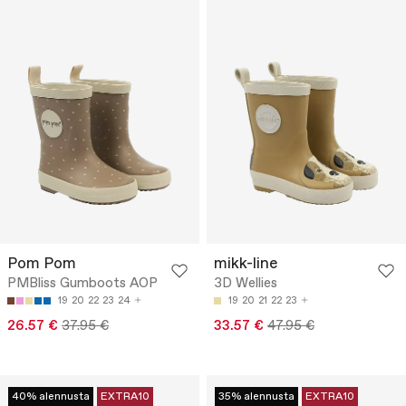
Pom Pom
mikk-line
PMBliss Gumboots AOP
3D Wellies
19
20
22
23
24
19
20
21
22
23
26.57 €
37.95 €
33.57 €
47.95 €
40% alennusta
EXTRA10
35% alennusta
EXTRA10