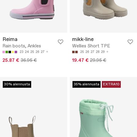
Reima
mikk-line
Rain boots, Ankles
Wellies Short TPE
23
24
25
26
27
25
26
27
28
29
25.87 €
36.95 €
19.47 €
29.95 €
30% alennusta
35% alennusta
EXTRA10