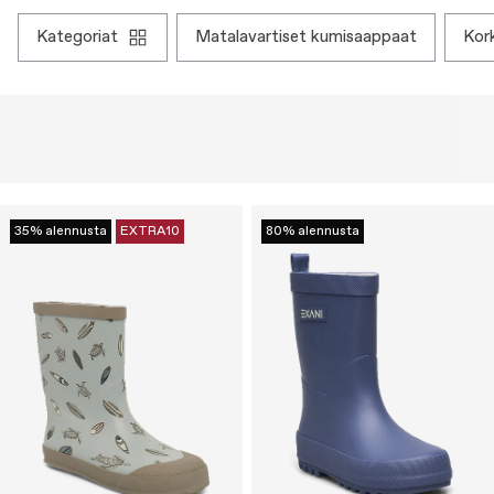
kategoriat
matalavartiset kumisaappaat
ko
35% alennusta
EXTRA10
80% alennusta