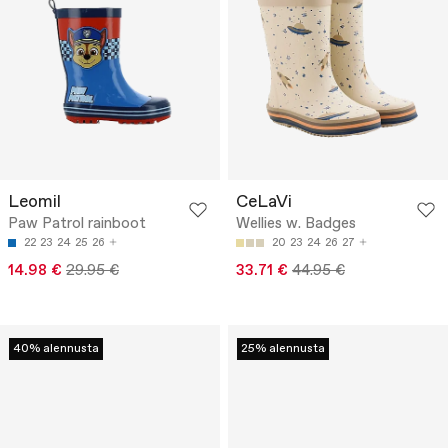
Leomil
CeLaVi
Paw Patrol rainboot
Wellies w. Badges
22
23
24
25
26
20
23
24
26
27
14.98 €
29.95 €
33.71 €
44.95 €
40% alennusta
25% alennusta