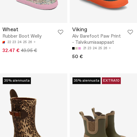
Wheat
Viking
Rubber Boot Welly
Alv Barefoot Paw Print
- Talvikumisaappaat
22
23
24
25
26
21
23
24
25
26
32.47 €
49.95 €
50 €
35% alennusta
35% alennusta
EXTRA10