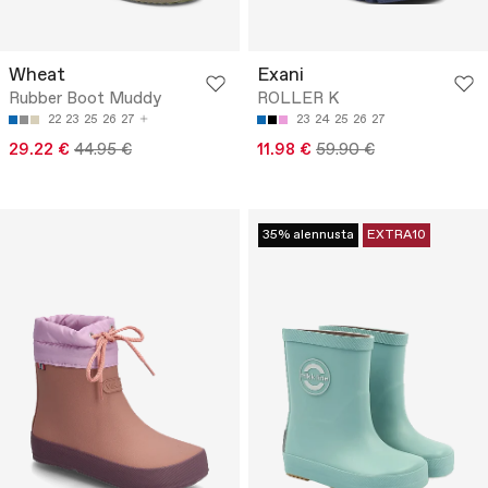
Wheat
Exani
Rubber Boot Muddy
ROLLER K
22
23
25
26
27
23
24
25
26
27
29.22 €
44.95 €
11.98 €
59.90 €
35% alennusta
EXTRA10