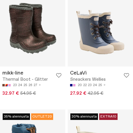
mikk-line
CeLaVi
Thermal Boot - Glitter
Sneackers Wellies
23
24
25
26
27
20
22
23
24
25
32.97 €
54.95 €
27.92 €
42.95 €
35% alennusta
OUTLET20
30% alennusta
EXTRA10