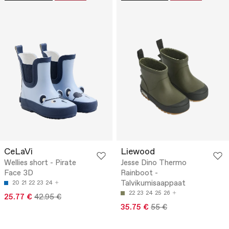
CeLaVi
Liewood
Wellies short - Pirate
Jesse Dino Thermo
Face 3D
Rainboot -
Talvikumisaappaat
20
21
22
23
24
22
23
24
25
26
25.77 €
42.95 €
35.75 €
55 €