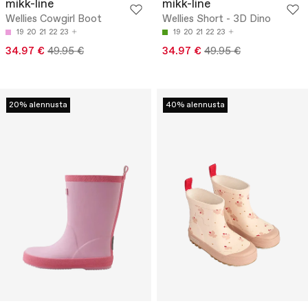
mikk-line
mikk-line
Wellies Cowgirl Boot
Wellies Short - 3D Dino
19
20
21
22
23
19
20
21
22
23
34.97 €
49.95 €
34.97 €
49.95 €
20% alennusta
40% alennusta