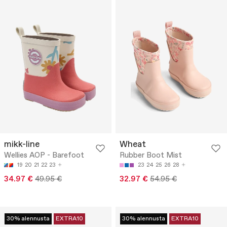
mikk-line
Wheat
Wellies AOP - Barefoot
Rubber Boot Mist
19
20
21
22
23
23
24
25
26
28
34.97 €
49.95 €
32.97 €
54.95 €
30% alennusta
EXTRA10
30% alennusta
EXTRA10