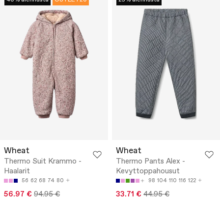
40% alennusta
OUTLET20
25% alennusta
Wheat
Wheat
Thermo Suit Krammo -
Thermo Pants Alex -
Haalarit
Kevyttoppahousut
56
62
68
74
80
98
104
110
116
122
56.97 €
94.95 €
33.71 €
44.95 €