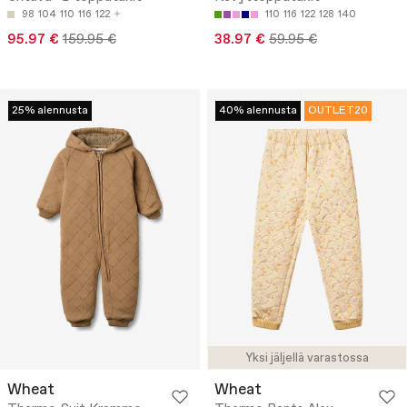
98
104
110
116
122
110
116
122
128
140
95.97 €
159.95 €
38.97 €
59.95 €
25% alennusta
40% alennusta
OUTLET20
Yksi jäljellä varastossa
Wheat
Wheat