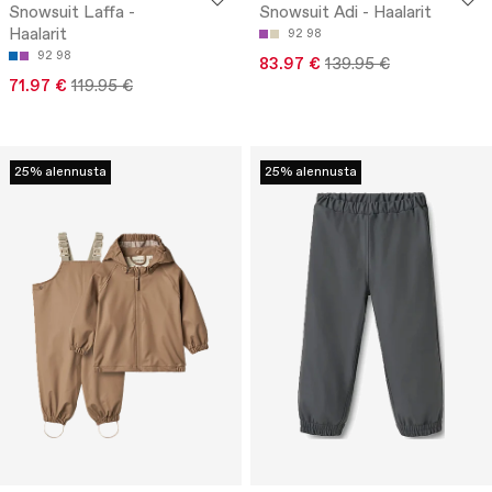
Snowsuit Laffa -
Snowsuit Adi - Haalarit
Haalarit
92
98
92
98
83.97 €
139.95 €
71.97 €
119.95 €
25% alennusta
25% alennusta