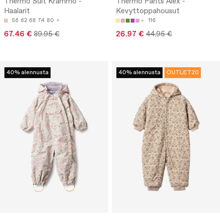
Thermo Suit Krammo -
Thermo Pants Alex -
Haalarit
Kevyttoppahousut
56
62
68
74
80
116
67.46 €
89.95 €
26.97 €
44.95 €
40% alennusta
40% alennusta
OUTLET20