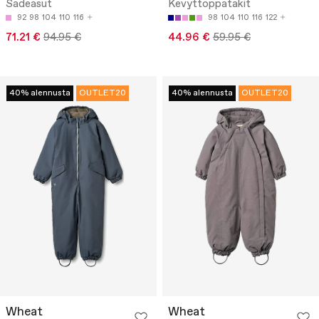
Sadeasut
Kevyttoppatakit
92
98
104
110
116
98
104
110
116
122
71.21 €
94.95 €
44.96 €
59.95 €
40% alennusta
OUTLET20
40% alennusta
OUTLET20
Wheat
Wheat