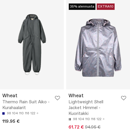
35% alennusta
EXTRA10
Wheat
Wheat
Thermo Rain Suit Aiko -
Lightweight Shell
Kurahaalarit
Jacket Himmel -
Kuoritakki
98
104
110
116
122
98
104
110
116
122
119.95 €
61.72 €
94.95 €