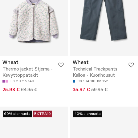
Wheat
Wheat
Thermo jacket Stjerna -
Technical Trackpants
Kevyttoppatakit
Kalloa - Kuorihousut
98
110
116
140
98
104
110
116
152
25.98 €
64.95 €
35.97 €
59.95 €
60% alennusta
EXTRA10
40% alennusta