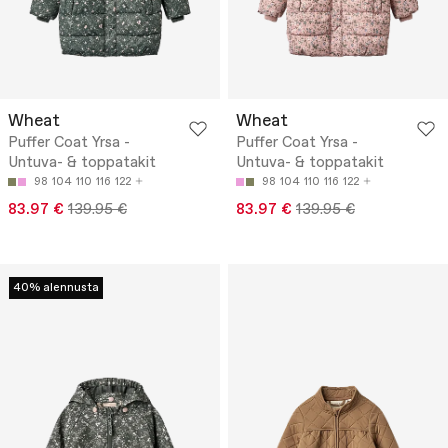
Wheat
Wheat
Puffer Coat Yrsa -
Puffer Coat Yrsa -
Untuva- & toppatakit
Untuva- & toppatakit
98
104
110
116
122
98
104
110
116
122
83.97 €
139.95 €
83.97 €
139.95 €
40% alennusta