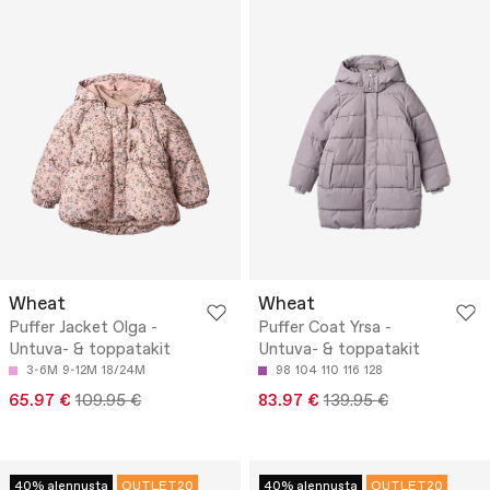
Wheat
Wheat
Puffer Jacket Olga -
Puffer Coat Yrsa -
Untuva- & toppatakit
Untuva- & toppatakit
3-6M
9-12M
18/24M
98
104
110
116
128
65.97 €
109.95 €
83.97 €
139.95 €
40% alennusta
OUTLET20
40% alennusta
OUTLET20