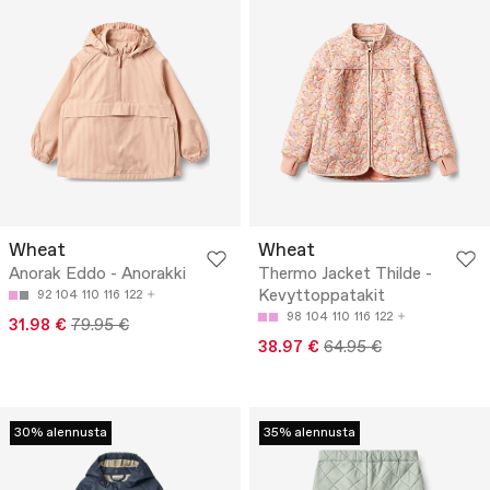
Wheat
Wheat
Anorak Eddo - Anorakki
Thermo Jacket Thilde -
Kevyttoppatakit
92
104
110
116
122
98
104
110
116
122
31.98 €
79.95 €
38.97 €
64.95 €
30% alennusta
35% alennusta