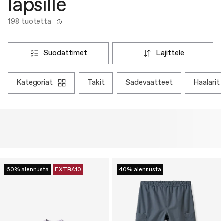
lapsille
198 tuotetta
suodattimet
lajittele
kategoriat
takit
sadevaatteet
haalarit
60% alennusta
EXTRA10
40% alennusta