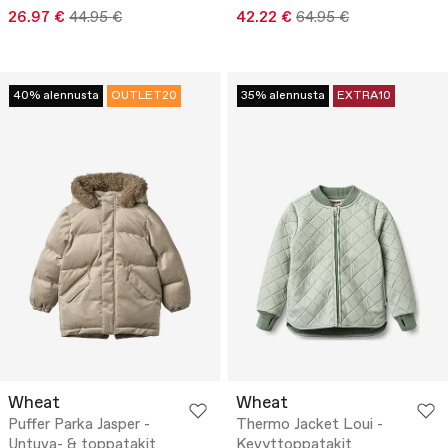
26.97 €
44.95 €
42.22 €
64.95 €
40% alennusta
OUTLET20
35% alennusta
EXTRA10
Wheat
Wheat
Puffer Parka Jasper -
Thermo Jacket Loui -
Untuva- & toppatakit
Kevyttoppatakit