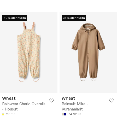
40% alennusta
35% alennusta
Wheat
Wheat
Rainwear Charlo Overalls
Rainsuit Mika -
- Housut
Kurahaalarit
110
116
74
92
98