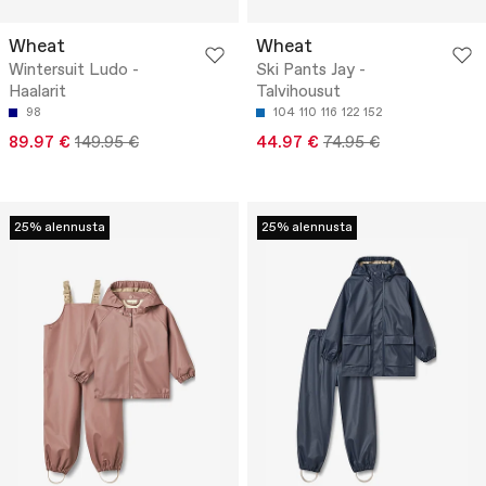
Wheat
Wheat
Wintersuit Ludo -
Ski Pants Jay -
Haalarit
Talvihousut
98
104
110
116
122
152
89.97 €
149.95 €
44.97 €
74.95 €
25% alennusta
25% alennusta