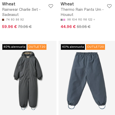
Wheat
Wheat
Rainwear Charlie Set -
Thermo Rain Pants Um -
Sadeasut
Housut
74
80
86
92
98
104
110
116
122
59.96 €
79.95 €
44.96 €
59.95 €
40% alennusta
OUTLET20
40% alennusta
OUTLET20