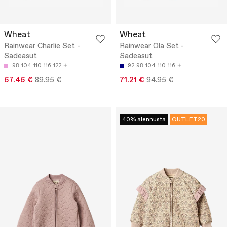
Wheat
Wheat
Rainwear Charlie Set -
Rainwear Ola Set -
Sadeasut
Sadeasut
98
104
110
116
122
92
98
104
110
116
67.46 €
89.95 €
71.21 €
94.95 €
40% alennusta
OUTLET20