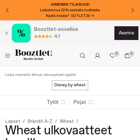
VIIMEINEN TILAISUUS!
Lisäalennus 20% sadoista tuotteista
Käytä koodia*: OUTLET20 →
Booztlet-sovellus
asenna
4.1
0
0
Lisää merkeiltä Wheat ulkovaatteet lapsille
disney by wheat
Tytöt
Pojat
Lapset
Brändit A-Z
Wheat
Wheat ulkovaatteet