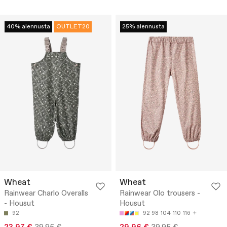
40% alennusta
OUTLET20
25% alennusta
Wheat
Wheat
Rainwear Charlo Overalls
Rainwear Olo trousers -
- Housut
Housut
92
92
98
104
110
116