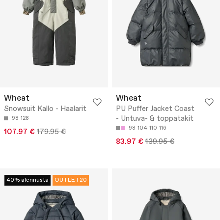
Wheat
Wheat
Snowsuit Kallo - Haalarit
PU Puffer Jacket Coast
- Untuva- & toppatakit
98
128
98
104
110
116
107.97 €
179.95 €
83.97 €
139.95 €
40% alennusta
OUTLET20