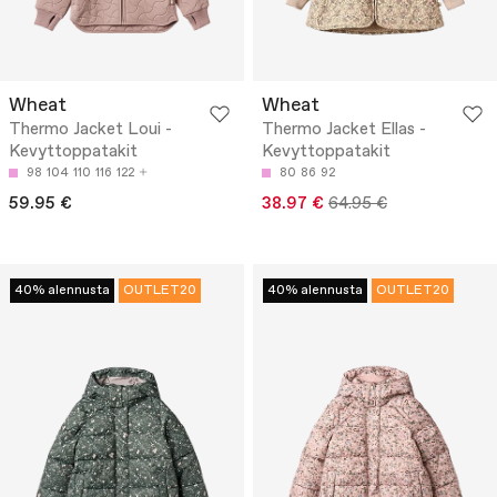
Wheat
Wheat
Thermo Jacket Loui -
Thermo Jacket Ellas -
Kevyttoppatakit
Kevyttoppatakit
98
104
110
116
122
80
86
92
59.95 €
38.97 €
64.95 €
40% alennusta
OUTLET20
40% alennusta
OUTLET20