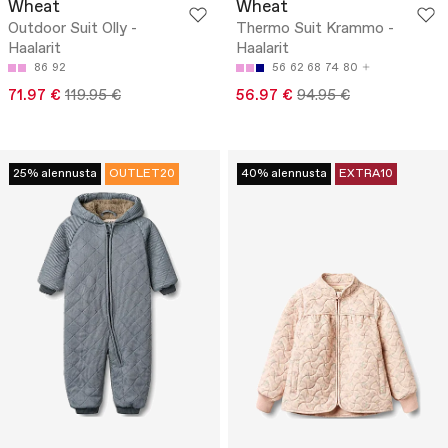
Wheat
Wheat
Outdoor Suit Olly -
Thermo Suit Krammo -
Haalarit
Haalarit
86
92
56
62
68
74
80
71.97 €
119.95 €
56.97 €
94.95 €
25% alennusta
OUTLET20
40% alennusta
EXTRA10