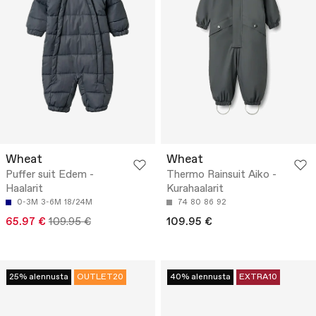
Wheat
Wheat
Puffer suit Edem -
Thermo Rainsuit Aiko -
Haalarit
Kurahaalarit
0-3M
3-6M
18/24M
74
80
86
92
65.97 €
109.95 €
109.95 €
25% alennusta
OUTLET20
40% alennusta
EXTRA10