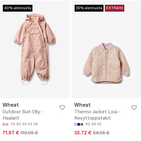
40% alennusta
35% alennusta
EXTRA10
Wheat
Wheat
Outdoor Suit Olly -
Thermo Jacket Loui -
Haalarit
Kevyttoppatakit
74
80
86
92
98
80
86
92
71.97 €
119.95 €
35.72 €
54.95 €