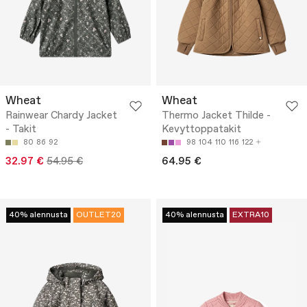
Wheat
Wheat
Rainwear Chardy Jacket
Thermo Jacket Thilde -
- Takit
Kevyttoppatakit
80
86
92
98
104
110
116
122
32.97 €
54.95 €
64.95 €
40% alennusta
OUTLET20
40% alennusta
EXTRA10