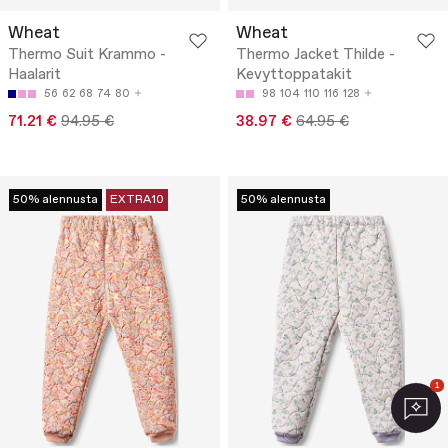
Wheat
Wheat
Thermo Suit Krammo -
Thermo Jacket Thilde -
Haalarit
Kevyttoppatakit
56
62
68
74
80
98
104
110
116
128
71.21 €
94.95 €
38.97 €
64.95 €
50% alennusta
EXTRA10
50% alennusta
1