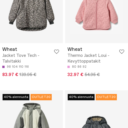
Wheat
Wheat
Jacket Tove Tech -
Thermo Jacket Loui -
Talvitakki
Kevyttoppatakit
98
104
110
116
80
86
92
83.97 €
139.95 €
32.97 €
54.95 €
40% alennusta
OUTLET20
40% alennusta
OUTLET20