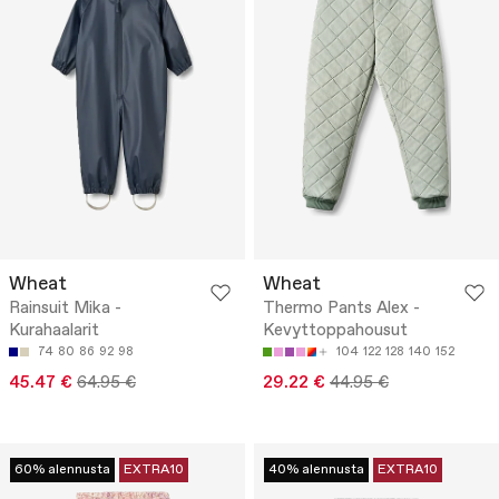
Wheat
Wheat
Rainsuit Mika -
Thermo Pants Alex -
Kurahaalarit
Kevyttoppahousut
74
80
86
92
98
104
122
128
140
152
45.47 €
64.95 €
29.22 €
44.95 €
60% alennusta
EXTRA10
40% alennusta
EXTRA10