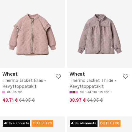
Wheat
Wheat
Thermo Jacket Ellas -
Thermo Jacket Thilde -
Kevyttoppatakit
Kevyttoppatakit
80
86
92
98
104
110
116
122
48.71 €
64.95 €
38.97 €
64.95 €
40% alennusta
OUTLET20
40% alennusta
OUTLET20