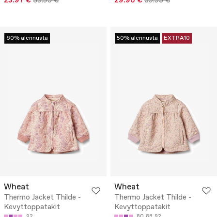
23.97 €
39.95 €
29.96 €
39.95 €
60% alennusta
50% alennusta
EXTRA10
Wheat
Wheat
Thermo Jacket Thilde -
Thermo Jacket Thilde -
Kevyttoppatakit
Kevyttoppatakit
92
80
86
92