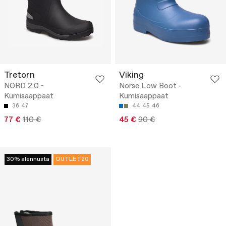
Tretorn
Viking
NORD 2.0 -
Norse Low Boot -
Kumisaappaat
Kumisaappaat
36
47
44
45
46
77 €
110 €
45 €
90 €
30% alennusta
OUTLET20