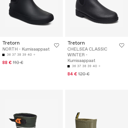
Tretorn
Tretorn
NORTH - Kumisaappaat
CHELSEA CLASSIC
WINTER -
36
37
38
39
40
Kumisaappaat
88 €
110 €
36
37
38
39
40
84 €
120 €