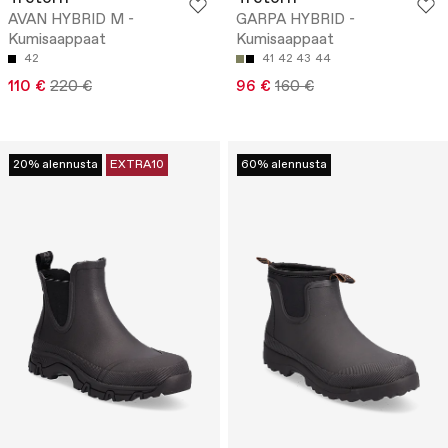
AVAN HYBRID M -
GARPA HYBRID -
Kumisaappaat
Kumisaappaat
42
41
42
43
44
110 €
220 €
96 €
160 €
20% alennusta
EXTRA10
60% alennusta