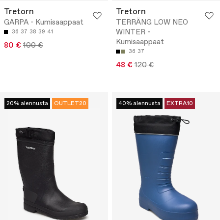
Tretorn
Tretorn
GARPA - Kumisaappaat
TERRÄNG LOW NEO
WINTER -
36
37
38
39
41
Kumisaappaat
80 €
100 €
36
37
48 €
120 €
20% alennusta
OUTLET20
40% alennusta
EXTRA10