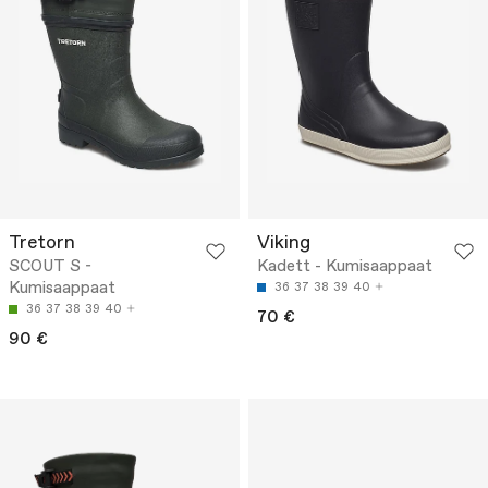
Tretorn
Viking
SCOUT S -
Kadett - Kumisaappaat
Kumisaappaat
36
37
38
39
40
36
37
38
39
40
70 €
90 €