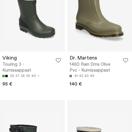
Viking
Dr. Martens
Touring 3 -
1460 Rain Dms Olive
Kumisaappaat
Pvc - Kumisaappaat
36
37
38
39
40
41
42
43
46
95 €
140 €