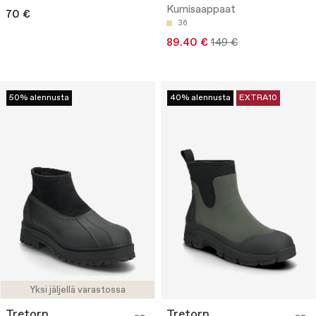
Kumisaappaat
70 €
36
89.40 €
149 €
50% alennusta
40% alennusta
EXTRA10
Yksi jäljellä varastossa
Tretorn
Tretorn