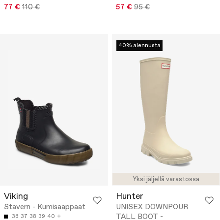
77 €
110 €
57 €
95 €
40% alennusta
Yksi jäljellä varastossa
Viking
Hunter
Stavern - Kumisaappaat
UNISEX DOWNPOUR
TALL BOOT -
36
37
38
39
40