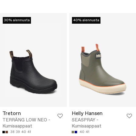
30% alennusta
40% alennusta
Tretorn
Helly Hansen
TERRÄNG LOW NEO -
SEASPRAY -
Kumisaappaat
Kumisaappaat
38
39
40
41
40
41