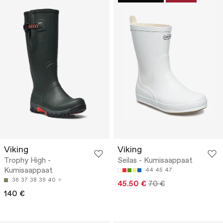
Viking
Viking
Trophy High -
Seilas - Kumisaappaat
Kumisaappaat
44
45
47
36
37
38
39
40
45.50 €
70 €
140 €