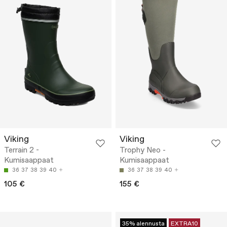
Viking
Viking
Terrain 2 -
Trophy Neo -
Kumisaappaat
Kumisaappaat
36
37
38
39
40
36
37
38
39
40
105 €
155 €
35% alennusta
EXTRA10