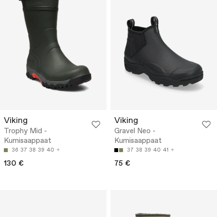
Viking
Viking
Trophy Mid -
Gravel Neo -
Kumisaappaat
Kumisaappaat
36
37
38
39
40
37
38
39
40
41
130 €
75 €