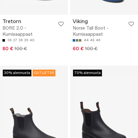
Tretorn
Viking
BORE 2.0 -
Norse Tall Boot -
Kumisaappaat
Kumisaappaat
36
37
38
39
40
44
45
46
80 €
100 €
60 €
100 €
30% alennusta
OUTLET20
70% alennusta