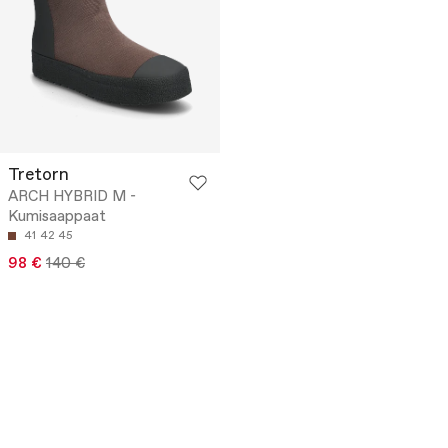
Tretorn
ARCH HYBRID M -
Kumisaappaat
41
42
45
98 €
140 €