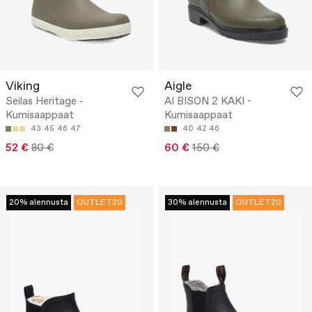
Viking
Aigle
Seilas Heritage -
AI BISON 2 KAKI -
Kumisaappaat
Kumisaappaat
43
45
46
47
40
42
46
52 €
80 €
60 €
150 €
20% alennusta
OUTLET20
30% alennusta
OUTLET20