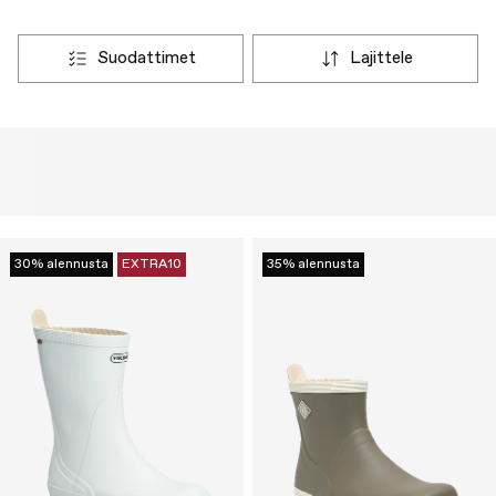
suodattimet
lajittele
30% alennusta
EXTRA10
35% alennusta