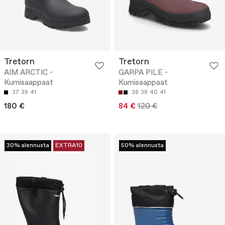
Tretorn
Tretorn
AIM ARCTIC -
GARPA PILE -
Kumisaappaat
Kumisaappaat
37
39
41
38
39
40
41
180 €
84 €
120 €
30% alennusta
EXTRA10
50% alennusta