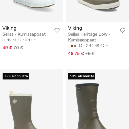
Viking
Viking
Seilas - Kumisaappaat
Seilas Heritage Low -
Kumisaappaat
40
41
42
43
44
36
43
44
45
46
49 €
70 €
48.75 €
75 €
35% alennusta
60% alennusta