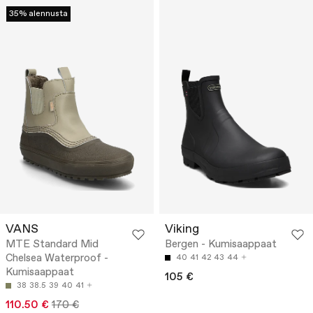
35% alennusta
VANS
Viking
MTE Standard Mid
Bergen - Kumisaappaat
Chelsea Waterproof -
40
41
42
43
44
Kumisaappaat
105 €
38
38.5
39
40
41
110.50 €
170 €