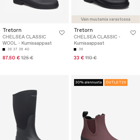
Vain muutamia varastossa
Tretorn
Tretorn
CHELSEA CLASSIC
CHELSEA CLASSIC -
WOOL - Kumisaappaat
Kumisaappaat
36
37
38
40
36
87.50 €
125 €
33 €
110 €
30% alennusta
OUTLET20