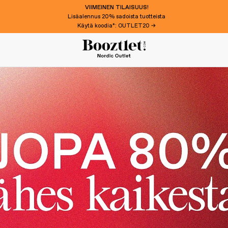
VIIMEINEN TILAISUUS!
Lisäalennus 20% sadoista tuotteista
Käytä koodia*: OUTLET20 →