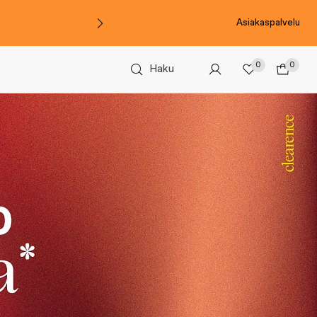
Asiakaspalvelu
0
0
Haku